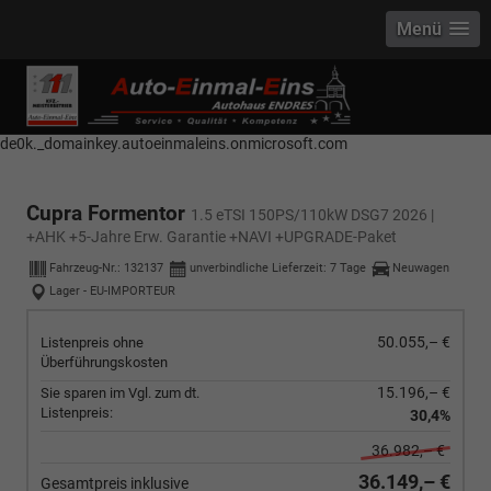
Menü
------------ Host Name : selector1._domainkey Points to address or value:
selector1-aee-de0k._domainkey.autoeinmaleins.onmicrosoft.com Host
Name : selector2._domainkey Points to address or value: selector2-aee-
de0k._domainkey.autoeinmaleins.onmicrosoft.com
Cupra Formentor
1.5 eTSI 150PS/110kW DSG7 2026 |
+AHK +5-Jahre Erw. Garantie +NAVI +UPGRADE-Paket
Fahrzeug-Nr.:
132137
unverbindliche Lieferzeit:
7 Tage
Neuwagen
Lager - EU-IMPORTEUR
50.055,– €
Listenpreis ohne
Überführungskosten
15.196,– €
Sie sparen im Vgl. zum dt.
Listenpreis:
30,4%
36.982,– €
36.149,– €
Gesamtpreis inklusive