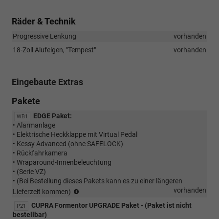
Räder & Technik
Progressive Lenkung
vorhanden
18-Zoll Alufelgen, "Tempest"
vorhanden
Eingebaute Extras
Pakete
EDGE Paket:
WB1
• Alarmanlage
• Elektrische Heckklappe mit Virtual Pedal
• Kessy Advanced (ohne SAFELOCK)
• Rückfahrkamera
• Wraparound-Innenbeleuchtung
• (Serie VZ)
• (Bei Bestellung dieses Pakets kann es zu einer längeren
(Bei
vorhanden
Lieferzeit kommen)
Bestellung
CUPRA Formentor UPGRADE Paket - (Paket ist nicht
P21
dieses
bestellbar)
Pakets