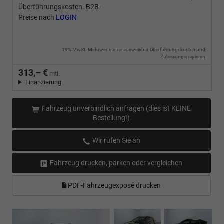
Überführungskosten. B2B-
Preise nach
LOGIN
19% MwSt. Mehrwertsteuer ausweisbar, Überführungskosten und
Zulassungspapieren
313,– €
mtl.
Finanzierung
Fahrzeug unverbindlich anfragen (dies ist KEINE
Bestellung!)
Wir rufen Sie an
Fahrzeug drucken, parken oder vergleichen
PDF-Fahrzeugexposé drucken