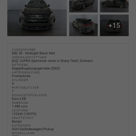
+15
AUSSENFARBE
0E
0E - Midnight Black Met.
INNENAUSSTATTUNG
AQ
CUPRA Sportsitze vorne in Sharp Textil, Schwarz
GETRIEBE
Doppelkupplungsgetriebe (DSG)
ANTRIEBSACHSE
Frontantrieb
ZYLINDER
4
PARTIKELFILTER
1
SCHADSTOFFKLASSE
Euro 6 EB
HUBRAUM
1.498 ccm
LEISTUNG
110 kW (150 PS)
KRAFTSTOFF
Benzin
KATEGORIE
SUV/Geländewagen/Pickup
MODELLJAHR