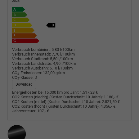
2026
Verbrauch kombiniert:
5,80 l/100km
Verbrauch Innenstadt:
7,70 l/100km
Verbrauch Stadtrand:
5,50 l/100km
Verbrauch Landstraße:
4,90 l/100km
Verbrauch Autobahn:
6,10 l/100km
CO
-Emissionen:
132,00 g/km
2
CO
-Klasse:
D
2
Download
Energiekosten bei 15.000 km pro Jahr:
1.517,28 €
CO2 Kosten (niedrig)
:
1.188,- €
(Kosten Durchschnitt 10 Jahre)
CO2 Kosten (mittel)
:
2.821,50 €
(Kosten Durchschnitt 10 Jahre)
CO2 Kosten (hoch)
:
4.356,- €
(Kosten Durchschnitt 10 Jahre)
Jahressteuer:
107,- €