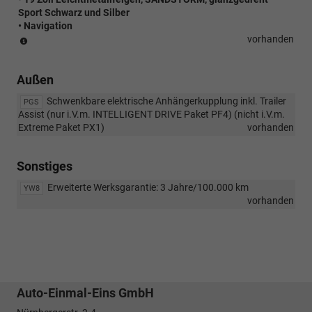
Sport Schwarz und Silber
• Navigation
(Paket
vorhanden
ist
nicht
Außen
bestellbar)
Schwenkbare elektrische Anhängerkupplung inkl. Trailer
PGS
Assist (nur i.V.m. INTELLIGENT DRIVE Paket PF4) (nicht i.V.m.
Extreme Paket PX1)
vorhanden
Sonstiges
Erweiterte Werksgarantie: 3 Jahre/100.000 km
YW8
vorhanden
Auto-Einmal-Eins GmbH