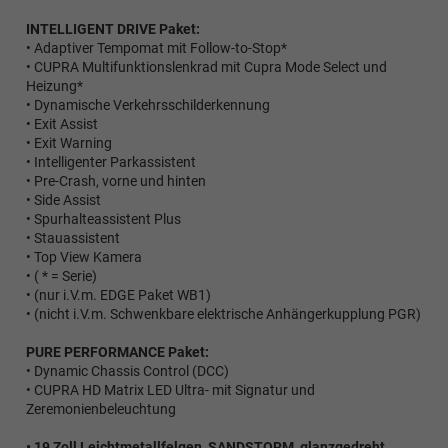
kann
INTELLIGENT DRIVE Paket:
es
• Adaptiver Tempomat mit Follow-to-Stop*
zu
• CUPRA Multifunktionslenkrad mit Cupra Mode Select und
einer
Heizung*
längeren
• Dynamische Verkehrsschilderkennung
Lieferzeit
• Exit Assist
kommen)
• Exit Warning
• Intelligenter Parkassistent
• Pre-Crash, vorne und hinten
• Side Assist
• Spurhalteassistent Plus
• Stauassistent
• Top View Kamera
• ( * = Serie)
• (nur i.V.m. EDGE Paket WB1)
• (nicht i.V.m. Schwenkbare elektrische Anhängerkupplung PGR)
PURE PERFORMANCE Paket:
• Dynamic Chassis Control (DCC)
• CUPRA HD Matrix LED Ultra- mit Signatur und
Zeremonienbeleuchtung
• 19 Zoll Leichtmetallfelgen, SANDSTORM, glanzgedreht