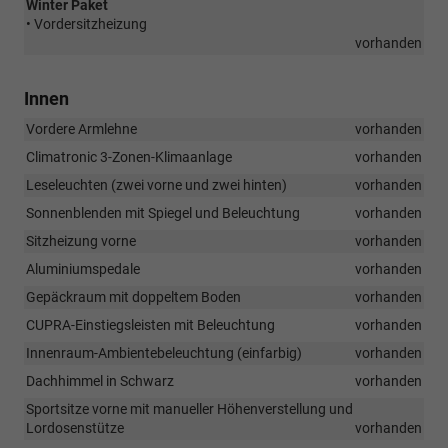
Winter Paket
• Vordersitzheizung
vorhanden
Innen
Vordere Armlehne
vorhanden
Climatronic 3-Zonen-Klimaanlage
vorhanden
Leseleuchten (zwei vorne und zwei hinten)
vorhanden
Sonnenblenden mit Spiegel und Beleuchtung
vorhanden
Sitzheizung vorne
vorhanden
Aluminiumspedale
vorhanden
Gepäckraum mit doppeltem Boden
vorhanden
CUPRA-Einstiegsleisten mit Beleuchtung
vorhanden
Innenraum-Ambientebeleuchtung (einfarbig)
vorhanden
Dachhimmel in Schwarz
vorhanden
Sportsitze vorne mit manueller Höhenverstellung und
Lordosenstütze
vorhanden