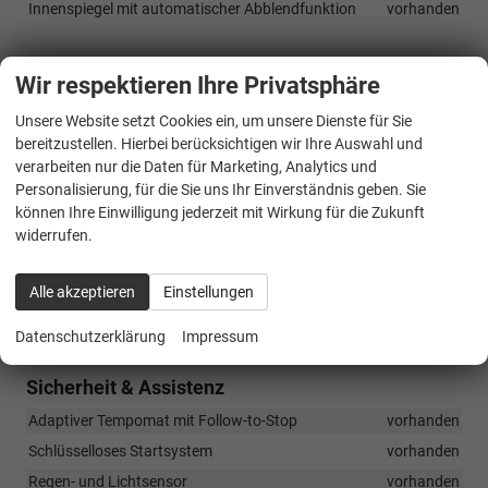
Innenspiegel mit automatischer Abblendfunktion
vorhanden
Infotainment & Kommunikation
Wir respektieren Ihre Privatsphäre
10-Zoll Digitales Cockpit
vorhanden
Unsere Website setzt Cookies ein, um unsere Dienste für Sie
12,9-Zoll Infotainmentsystem
vorhanden
bereitzustellen. Hierbei berücksichtigen wir Ihre Auswahl und
4 USB-C-Anschlüsse (2 vorne und 2 hinten)
vorhanden
verarbeiten nur die Daten für Marketing, Analytics und
Personalisierung, für die Sie uns Ihr Einverständnis geben. Sie
Connectivity Box (inkl. Bluetooth und Mobile Phone Interface)
können Ihre Einwilligung jederzeit mit Wirkung für die Zukunft
vorhanden
widerrufen.
CUPRA Full Link (kabellos)
vorhanden
CUPRA Multifunktionslenkrad mit Satellitentasten und
Alle akzeptieren
Einstellungen
Lenkradheizung
vorhanden
Fahrprofilauswahl
vorhanden
Datenschutzerklärung
Impressum
Sicherheit & Assistenz
Adaptiver Tempomat mit Follow-to-Stop
vorhanden
Schlüsselloses Startsystem
vorhanden
Regen- und Lichtsensor
vorhanden