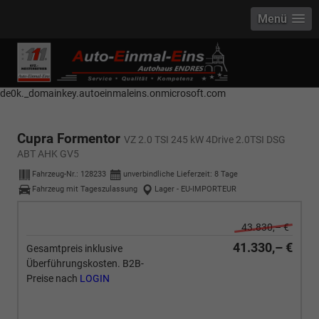
Menü
------------ Host Name : selector1._domainkey Points to address or value:
selector1-aee-de0k._domainkey.autoeinmaleins.onmicrosoft.com Host
Name : selector2._domainkey Points to address or value: selector2-aee-
de0k._domainkey.autoeinmaleins.onmicrosoft.com
Cupra Formentor
VZ 2.0 TSI 245 kW 4Drive 2.0TSI DSG
ABT AHK GV5
Fahrzeug-Nr.:
128233
unverbindliche Lieferzeit:
8 Tage
Fahrzeug mit Tageszulassung
Lager - EU-IMPORTEUR
43.830,– €
41.330,– €
Gesamtpreis inklusive
Überführungskosten. B2B-
Preise nach
LOGIN