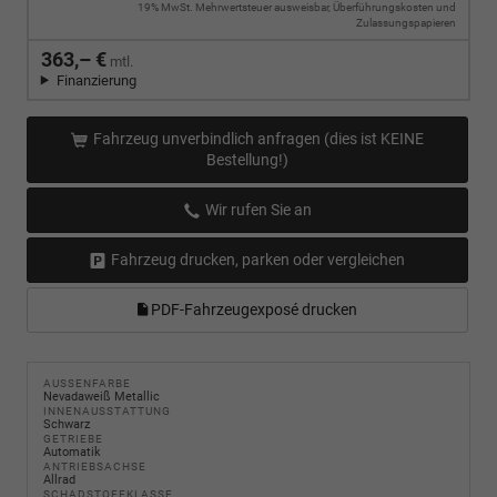
19% MwSt. Mehrwertsteuer ausweisbar, Überführungskosten und
Zulassungspapieren
363,– €
mtl.
Finanzierung
Fahrzeug unverbindlich anfragen (dies ist KEINE
Bestellung!)
Wir rufen Sie an
Fahrzeug drucken, parken oder vergleichen
PDF-Fahrzeugexposé drucken
AUSSENFARBE
Nevadaweiß Metallic
INNENAUSSTATTUNG
Schwarz
GETRIEBE
Automatik
ANTRIEBSACHSE
Allrad
SCHADSTOFFKLASSE