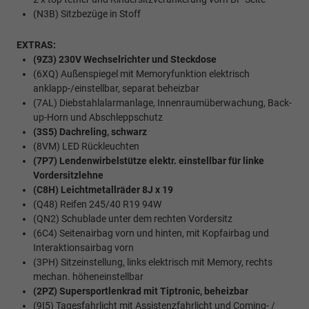
(N3B) Sitzbezüge in Stoff
EXTRAS:
(9Z3) 230V Wechselrichter und Steckdose
(6XQ) Außenspiegel mit Memoryfunktion elektrisch
anklapp-/einstellbar, separat beheizbar
(7AL) Diebstahlalarmanlage, Innenraumüberwachung, Back-
up-Horn und Abschleppschutz
(3S5) Dachreling, schwarz
(8VM) LED Rückleuchten
(7P7) Lendenwirbelstütze elektr. einstellbar für linke
Vordersitzlehne
(C8H) Leichtmetallräder 8J x 19
(Q48) Reifen 245/40 R19 94W
(QN2) Schublade unter dem rechten Vordersitz
(6C4) Seitenairbag vorn und hinten, mit Kopfairbag und
Interaktionsairbag vorn
(3PH) Sitzeinstellung, links elektrisch mit Memory, rechts
mechan. höheneinstellbar
(2PZ) Supersportlenkrad mit Tiptronic, beheizbar
(9I5) Tagesfahrlicht mit Assistenzfahrlicht und Coming- /