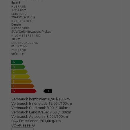
Euro 6
HUBRAUM
1.984 ccm
LEISTUNG
294 kW (400 PS)
KRAFTSTOFF
Benzin
KATEGORIE
SUV/Geländewagen/Pickup
KILOMETERSTAND
10 km
ERSTZULASSUNG
01.07.2025
ZUSTAND
unfallfrei
Verbrauch kombiniert:
8,90 l/100km
Verbrauch Innenstadt:
12,50 l/100km
Verbrauch Stadtrand:
8,90 l/100km
Verbrauch Landstraße:
7,60 l/100km
Verbrauch Autobahn:
8,60 l/100km
CO
-Emissionen:
201,00 g/km
2
CO
-Klasse:
G
2