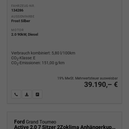
FAHRZEUG-NR.
134286
AUSSENFARBE
Frost Silber
MOTOR
2.0 90kW, Diesel
Verbrauch kombiniert:
5,80 l/100km
CO
-Klasse:
E
2
CO
-Emissionen:
151,00 g/km
2
19% MwSt. Mehrwertsteuer ausweisbar
39.190,– €
Wir rufen Sie an
PDF-Fahrzeugexposé drucken
Fahrzeug drucken, parken oder vergleichen
Ford
Grand Tourneo
Active 2,0 7 Sitzer 2Zoklima Anhängerkupplung Panoramadach AGR Sitze Sitzheizung Einparkhilfe Kamera 17 Zoll Leichtmetall ACC