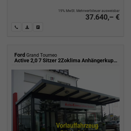
19% MwSt. Mehrwertsteuer ausweisbar
37.640,– €
Wir rufen Sie an
PDF-Fahrzeugexposé drucken
Fahrzeug drucken, parken oder vergleichen
Ford
Grand Tourneo
Active 2,0 7 Sitzer 2Zoklima Anhängerkupplung Panoramadach AGR Sitze Sitzheizung Einparkhilfe Kamera 17 Zoll Leichtmetall ACC