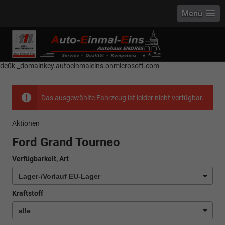
Menü
------------ Host Name : selector1._domainkey Points to address or value:
selector1-aee-de0k._domainkey.autoeinmaleins.onmicrosoft.com Host
Name : selector2._domainkey Points to address or value: selector2-aee-
de0k._domainkey.autoeinmaleins.onmicrosoft.com
Das ausgewählte Fahrzeug ist leider nicht verfügbar.
Aktionen
Ford Grand Tourneo
Verfügbarkeit, Art
Kraftstoff