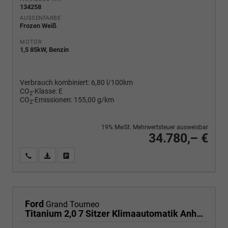
134258
AUSSENFARBE
Frozen Weiß
MOTOR
1,5 85kW, Benzin
Verbrauch kombiniert:
6,80 l/100km
CO
-Klasse:
E
2
CO
-Emissionen:
155,00 g/km
2
19% MwSt. Mehrwertsteuer ausweisbar
34.780,– €
Wir rufen Sie an
PDF-Fahrzeugexposé drucken
Fahrzeug drucken, parken oder vergleichen
Ford
Grand Tourneo
Titanium 2,0 7 Sitzer Klimaautomatik Anhängerkupplung Sitzheizung Einparkhilfe Kamera 17 Zoll Leichtmetall ACC