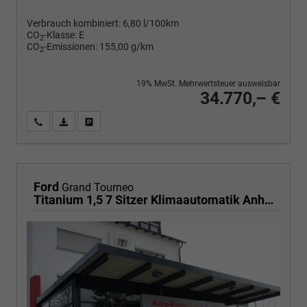
Verbrauch kombiniert:
6,80 l/100km
CO
-Klasse:
E
2
CO
-Emissionen:
155,00 g/km
2
19% MwSt. Mehrwertsteuer ausweisbar
34.770,– €
Wir rufen Sie an
PDF-Fahrzeugexposé drucken
Fahrzeug drucken, parken oder vergleichen
Ford
Grand Tourneo
Titanium 1,5 7 Sitzer Klimaautomatik Anhängerkupplung Sitzheizung Einparkhilfe Kamera 17 Zoll Leichtmetall ACC