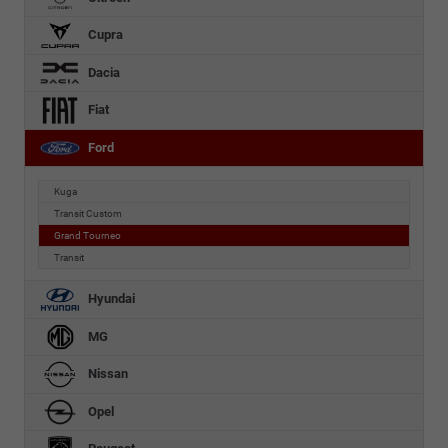
Cupra
Dacia
Fiat
Ford
Kuga
Transit Custom
Grand Tourneo
Transit
Hyundai
MG
Nissan
Opel