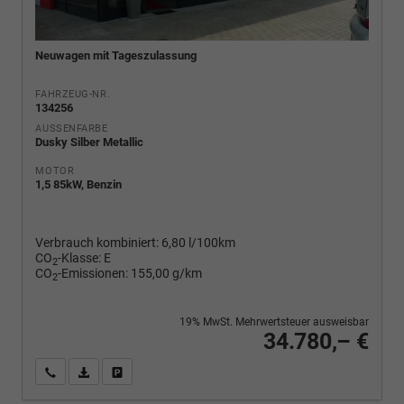
Neuwagen mit Tageszulassung
FAHRZEUG-NR.
134256
AUSSENFARBE
Dusky Silber Metallic
MOTOR
1,5 85kW, Benzin
Verbrauch kombiniert:
6,80 l/100km
CO
-Klasse:
E
2
CO
-Emissionen:
155,00 g/km
2
19% MwSt. Mehrwertsteuer ausweisbar
34.780,– €
Wir rufen Sie an
PDF-Fahrzeugexposé drucken
Fahrzeug drucken, parken oder vergleichen