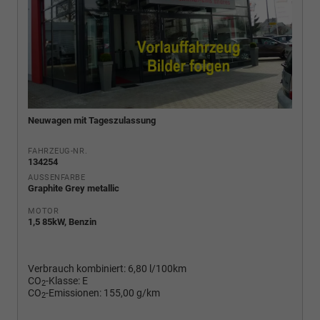
Neuwagen mit Tageszulassung
FAHRZEUG-NR.
134254
AUSSENFARBE
Graphite Grey metallic
MOTOR
1,5 85kW, Benzin
Verbrauch kombiniert:
6,80 l/100km
CO
-Klasse:
E
2
CO
-Emissionen:
155,00 g/km
2