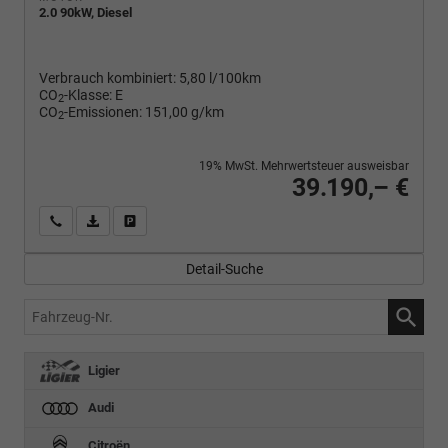
2.0 90kW, Diesel
Verbrauch kombiniert:
5,80 l/100km
CO
-Klasse:
E
2
CO
-Emissionen:
151,00 g/km
2
19% MwSt. Mehrwertsteuer ausweisbar
39.190,– €
Wir rufen Sie an
PDF-Fahrzeugexposé drucken
Fahrzeug drucken, parken oder vergleichen
Detail-Suche
Fahrzeug-
Nr.
Ligier
Audi
Citroën