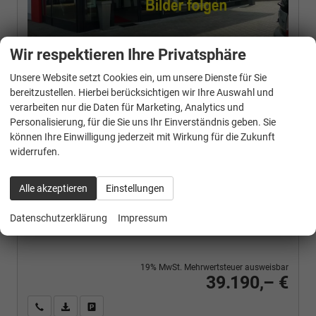
Wir respektieren Ihre Privatsphäre
Neuwagen mit Tageszulassung
Unsere Website setzt Cookies ein, um unsere Dienste für Sie
FAHRZEUG-NR.
bereitzustellen. Hierbei berücksichtigen wir Ihre Auswahl und
134285
verarbeiten nur die Daten für Marketing, Analytics und
AUSSENFARBE
Personalisierung, für die Sie uns Ihr Einverständnis geben. Sie
Frozen Weiß
können Ihre Einwilligung jederzeit mit Wirkung für die Zukunft
MOTOR
widerrufen.
2.0 90kW, Diesel
Alle akzeptieren
Einstellungen
Verbrauch kombiniert:
5,80 l/100km
CO
-Klasse:
E
Datenschutzerklärung
Impressum
2
CO
-Emissionen:
151,00 g/km
2
19% MwSt. Mehrwertsteuer ausweisbar
39.190,– €
Wir rufen Sie an
PDF-Fahrzeugexposé drucken
Fahrzeug drucken, parken oder vergleichen