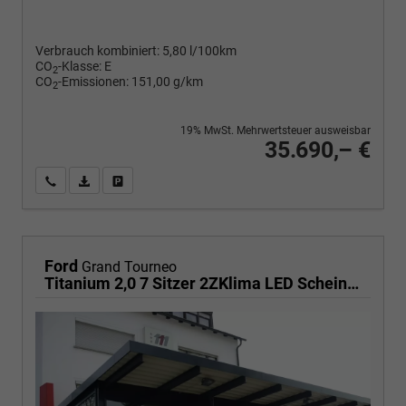
Verbrauch kombiniert:
5,80 l/100km
CO
-Klasse:
E
2
CO
-Emissionen:
151,00 g/km
2
19% MwSt. Mehrwertsteuer ausweisbar
35.690,– €
Wir rufen Sie an
PDF-Fahrzeugexposé drucken
Fahrzeug drucken, parken oder vergleichen
Ford
Grand Tourneo
Titanium 2,0 7 Sitzer 2ZKlima LED Scheinwerfer Anhängerkupplung Sitzheizung Einparkhilfe Kamera 17 Zoll Leichtmetall ACC