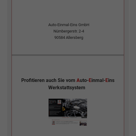
Auto-Einmal-Eins GmbH
Nürnbergerstr. 2-4
90584
Allersberg
Profitieren auch Sie vom
A
uto-
E
inmal-
E
ins
Werkstattsystem