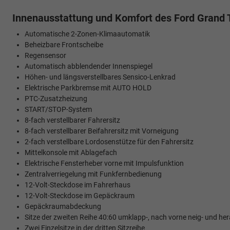
Innenausstattung und Komfort des Ford Grand
Automatische 2-Zonen-Klimaautomatik
Beheizbare Frontscheibe
Regensensor
Automatisch abblendender Innenspiegel
Höhen- und längsverstellbares Sensico-Lenkrad
Elektrische Parkbremse mit AUTO HOLD
PTC-Zusatzheizung
START/STOP-System
8-fach verstellbarer Fahrersitz
8-fach verstellbarer Beifahrersitz mit Vorneigung
2-fach verstellbare Lordosenstütze für den Fahrersitz
Mittelkonsole mit Ablagefach
Elektrische Fensterheber vorne mit Impulsfunktion
Zentralverriegelung mit Funkfernbedienung
12-Volt-Steckdose im Fahrerhaus
12-Volt-Steckdose im Gepäckraum
Gepäckraumabdeckung
Sitze der zweiten Reihe 40:60 umklapp-, nach vorne neig- und h
Zwei Einzelsitze in der dritten Sitzreihe