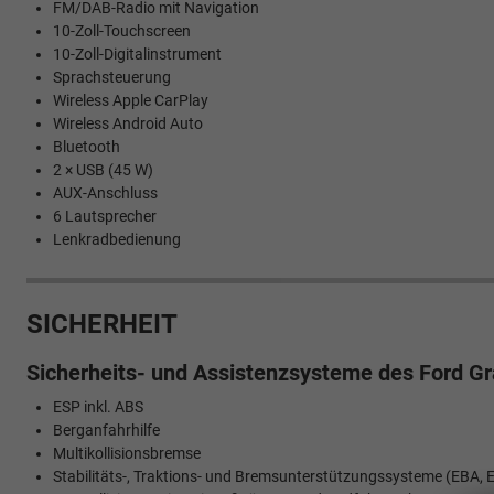
FM/DAB-Radio mit Navigation
10-Zoll-Touchscreen
10-Zoll-Digitalinstrument
Sprachsteuerung
Wireless Apple CarPlay
Wireless Android Auto
Bluetooth
2 × USB (45 W)
AUX-Anschluss
6 Lautsprecher
Lenkradbedienung
SICHERHEIT
Sicherheits- und Assistenzsysteme des Ford G
ESP inkl. ABS
Berganfahrhilfe
Multikollisionsbremse
Stabilitäts-, Traktions- und Bremsunterstützungssysteme (EBA,