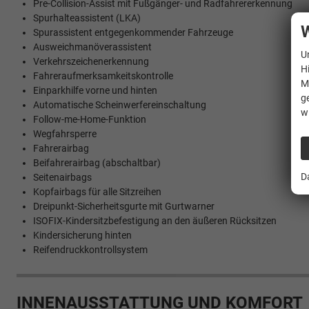
Pre-Collision-Assist mit Fußgänger- und Radfahrererkennung
Spurhalteassistent (LKA)
W
Spurassistent entgegenkommender Fahrzeuge
Ausweichmanöverassistent
U
Verkehrszeichenerkennung
H
Fahreraufmerksamkeitskontrolle
M
Einparkhilfe vorne und hinten
g
Automatische Scheinwerfereinschaltung
w
Follow-me-Home-Funktion
Wegfahrsperre
Fahrerairbag
Beifahrerairbag (abschaltbar)
D
Seitenairbags
Kopfairbags für alle Sitzreihen
Dreipunkt-Sicherheitsgurte mit Gurtwarner
ISOFIX-Kindersitzbefestigung an den äußeren Rücksitzen
Kindersicherung hinten
Reifendruckkontrollsystem
INNENAUSSTATTUNG UND KOMFORT