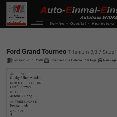
------------ Host Name : selector1._domainkey Points to address or valu
de0k._domainkey.autoeinmaleins.onmicrosoft.com
Ford Grand Tourneo
Titanium 2,0 7 Sitze
Fahrzeug-Nr.:
134249
unverbindliche Lieferzeit:
10 Tage
Neuwagen
AUSSENFARBE
Dusky Silber Metallic
INNENAUSSTATTUNG
Stoff Schwarz
GETRIEBE
Autom. 7-Gang
ANTRIEBSACHSE
Frontantrieb
ZYLINDER
4