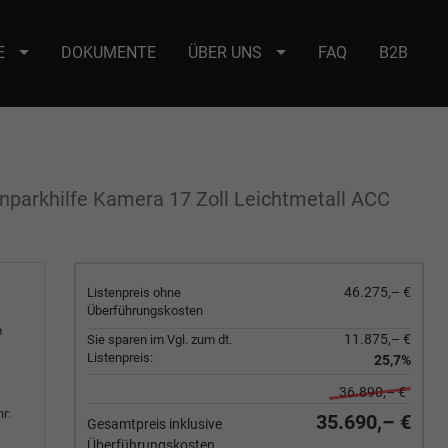
E
DOKUMENTE
ÜBER UNS
FAQ
B2B
e : selector2._domainkey Points to address or value: selector2-aee-
nparkhilfe Kamera 17 Zoll Leichtmetall ACC
46.275,– €
Listenpreis ohne
Überführungskosten
m
11.875,– €
Sie sparen im Vgl. zum dt.
Listenpreis:
25,7%
36.890,– €
r:
35.690,– €
Gesamtpreis inklusive
Überführungskosten.