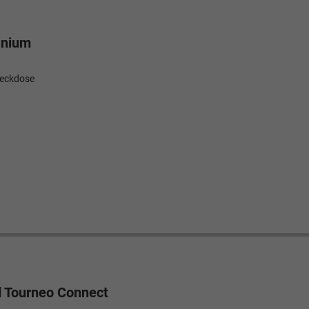
anium
teckdose
 Tourneo Connect