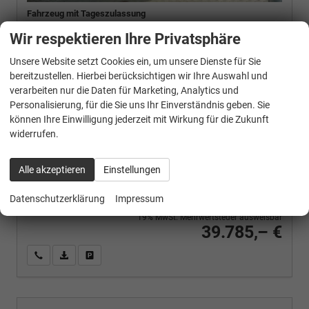
Fahrzeug mit Tageszulassung
Wir respektieren Ihre Privatsphäre
FAHRZEUG-NR.
136012
Unsere Website setzt Cookies ein, um unsere Dienste für Sie
AUSSENFARBE
bereitzustellen. Hierbei berücksichtigen wir Ihre Auswahl und
Agate Black Metallic
verarbeiten nur die Daten für Marketing, Analytics und
MOTOR
Personalisierung, für die Sie uns Ihr Einverständnis geben. Sie
134 kW (182 PS), Automatik, Allrad, Hybrid Benzin
können Ihre Einwilligung jederzeit mit Wirkung für die Zukunft
widerrufen.
Verbrauch kombiniert:
5,80 l/100km
CO
-Klasse:
D
Alle akzeptieren
Einstellungen
2
CO
-Emissionen:
132,00 g/km
2
Datenschutzerklärung
Impressum
19% MwSt. Mehrwertsteuer ausweisbar
39.785,– €
Wir rufen Sie an
PDF-Fahrzeugexposé drucken
Fahrzeug drucken, parken oder vergleichen