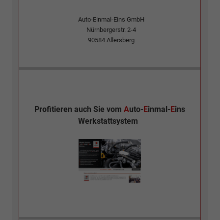
Auto-Einmal-Eins GmbH
Nürnbergerstr. 2-4
90584
Allersberg
Profitieren auch Sie vom
A
uto-
E
inmal-
E
ins
Werkstattsystem