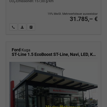
CO
-Emissionen:
157,00 g/km
2
19% MwSt. Mehrwertsteuer ausweisbar
31.785,– €
Wir rufen Sie an
PDF-Fahrzeugexposé drucken
Fahrzeug drucken, parken oder vergleichen
Ford
Kuga
ST-Line 1.5 EcoBoost ST-Line, Navi, LED, Kamera, Winter, FS beheizbar