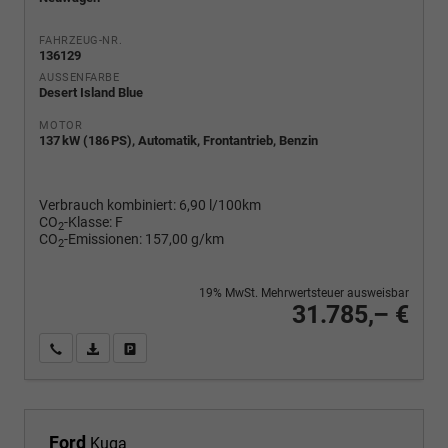
FAHRZEUG-NR.
136129
AUSSENFARBE
Desert Island Blue
MOTOR
137 kW (186 PS), Automatik, Frontantrieb, Benzin
Verbrauch kombiniert:
6,90 l/100km
CO
-Klasse:
F
2
CO
-Emissionen:
157,00 g/km
2
19% MwSt. Mehrwertsteuer ausweisbar
31.785,– €
Wir rufen Sie an
PDF-Fahrzeugexposé drucken
Fahrzeug drucken, parken oder vergleichen
Ford
Kuga