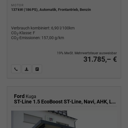
MOTOR
137 kW (186 PS), Automatik, Frontantrieb, Benzin
Verbrauch kombiniert:
6,90 l/100km
CO
-Klasse:
F
2
CO
-Emissionen:
157,00 g/km
2
19% MwSt. Mehrwertsteuer ausweisbar
31.785,– €
Wir rufen Sie an
PDF-Fahrzeugexposé drucken
Fahrzeug drucken, parken oder vergleichen
Ford
Kuga
ST-Line 1.5 EcoBoost ST-Line, Navi, AHK, LED, Kamera, Winter, FS beheizbar, 5 J.-Garantie