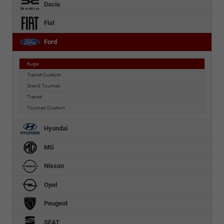
Dacia
Fiat
Ford
Kuga
Transit Custom
Grand Tourneo
Transit
Tourneo Custom
Hyundai
MG
Nissan
Opel
Peugeot
SEAT