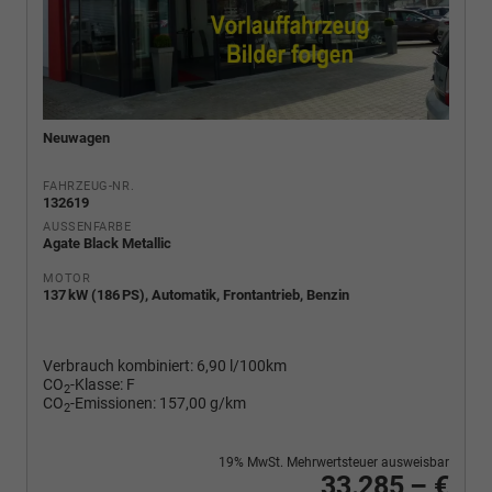
Neuwagen
FAHRZEUG-NR.
132619
AUSSENFARBE
Agate Black Metallic
MOTOR
137 kW (186 PS), Automatik, Frontantrieb, Benzin
Verbrauch kombiniert:
6,90 l/100km
CO
-Klasse:
F
2
CO
-Emissionen:
157,00 g/km
2
19% MwSt. Mehrwertsteuer ausweisbar
33.285,– €