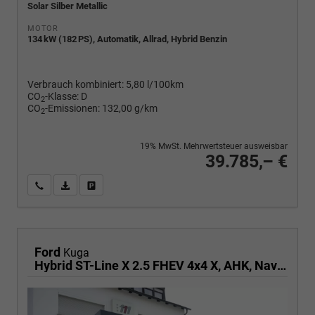
Solar Silber Metallic
MOTOR
134 kW (182 PS), Automatik, Allrad, Hybrid Benzin
Verbrauch kombiniert:
5,80 l/100km
CO
-Klasse:
D
2
CO
-Emissionen:
132,00 g/km
2
19% MwSt. Mehrwertsteuer ausweisbar
39.785,– €
Wir rufen Sie an
PDF-Fahrzeugexposé drucken
Fahrzeug drucken, parken oder vergleichen
Ford
Kuga
Hybrid ST-Line X 2.5 FHEV 4x4 X, AHK, Navi, AreaView, Sound, Side, el. Klappe, Winter, 5 J.-Garantie