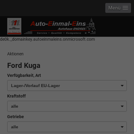
Menü
------------ Host Name : selector1._domainkey Points to address or value:
selector1-aee-de0k._domainkey.autoeinmaleins.onmicrosoft.com Host
Name : selector2._domainkey Points to address or value: selector2-aee-
de0k._domainkey.autoeinmaleins.onmicrosoft.com
Aktionen
Ford Kuga
Verfügbarkeit, Art
Kraftstoff
Getriebe