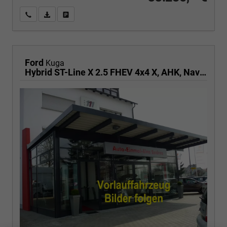
Wir rufen Sie an
PDF-Fahrzeugexposé drucken
Fahrzeug drucken, parken oder vergleichen
Ford
Kuga
Hybrid ST-Line X 2.5 FHEV 4x4 X, AHK, Navi, AreaView, Sound, Side, el. Klappe, Winter, 5 J.-Garantie