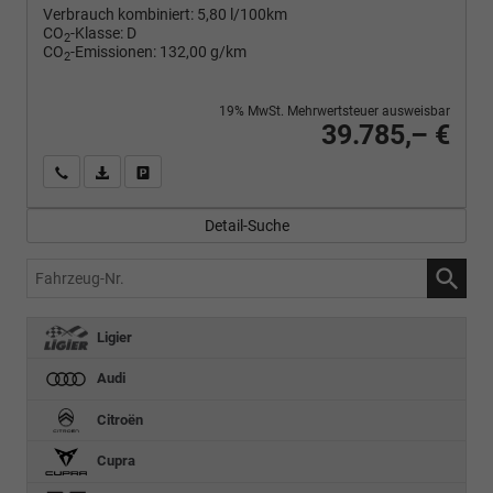
Verbrauch kombiniert:
5,80 l/100km
CO
-Klasse:
D
2
CO
-Emissionen:
132,00 g/km
2
19% MwSt. Mehrwertsteuer ausweisbar
39.785,– €
Wir rufen Sie an
PDF-Fahrzeugexposé drucken
Fahrzeug drucken, parken oder vergleichen
Detail-Suche
Fahrzeug-
Nr.
Ligier
Audi
Citroën
Cupra