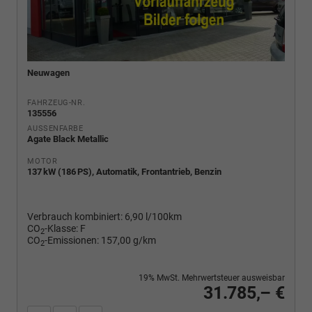
Neuwagen
FAHRZEUG-NR.
135556
AUSSENFARBE
Agate Black Metallic
MOTOR
137 kW (186 PS), Automatik, Frontantrieb, Benzin
Verbrauch kombiniert:
6,90 l/100km
CO
-Klasse:
F
2
CO
-Emissionen:
157,00 g/km
2
19% MwSt. Mehrwertsteuer ausweisbar
31.785,– €