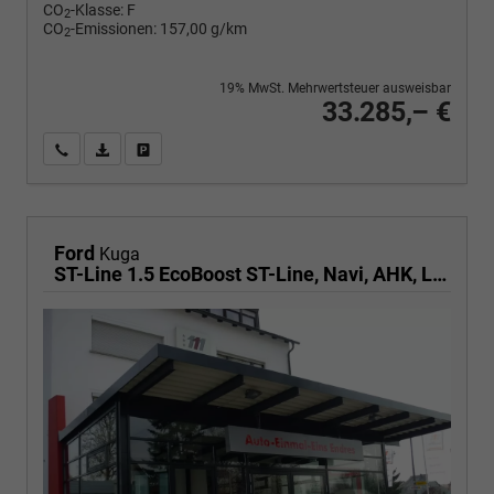
CO
-Klasse:
F
2
CO
-Emissionen:
157,00 g/km
2
19% MwSt. Mehrwertsteuer ausweisbar
33.285,– €
Wir rufen Sie an
PDF-Fahrzeugexposé drucken
Fahrzeug drucken, parken oder vergleichen
Ford
Kuga
ST-Line 1.5 EcoBoost ST-Line, Navi, AHK, LED, Kamera, Winter, FS beheizbar, 5 J.-Garantie