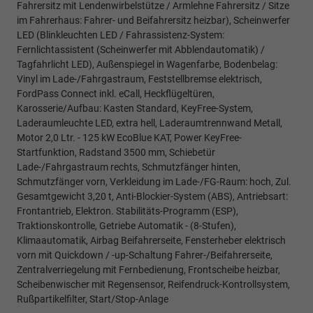
Fahrersitz mit Lendenwirbelstütze / Armlehne Fahrersitz / Sitze
im Fahrerhaus: Fahrer- und Beifahrersitz heizbar), Scheinwerfer
LED (Blinkleuchten LED / Fahrassistenz-System:
Fernlichtassistent (Scheinwerfer mit Abblendautomatik) /
Tagfahrlicht LED), Außenspiegel in Wagenfarbe, Bodenbelag:
Vinyl im Lade-/Fahrgastraum, Feststellbremse elektrisch,
FordPass Connect inkl. eCall, Heckflügeltüren,
Karosserie/Aufbau: Kasten Standard, KeyFree-System,
Laderaumleuchte LED, extra hell, Laderaumtrennwand Metall,
Motor 2,0 Ltr. - 125 kW EcoBlue KAT, Power KeyFree-
Startfunktion, Radstand 3500 mm, Schiebetür
Lade-/Fahrgastraum rechts, Schmutzfänger hinten,
Schmutzfänger vorn, Verkleidung im Lade-/FG-Raum: hoch, Zul.
Gesamtgewicht 3,20 t, Anti-Blockier-System (ABS), Antriebsart:
Frontantrieb, Elektron. Stabilitäts-Programm (ESP),
Traktionskontrolle, Getriebe Automatik - (8-Stufen),
Klimaautomatik, Airbag Beifahrerseite, Fensterheber elektrisch
vorn mit Quickdown / -up-Schaltung Fahrer-/Beifahrerseite,
Zentralverriegelung mit Fernbedienung, Frontscheibe heizbar,
Scheibenwischer mit Regensensor, Reifendruck-Kontrollsystem,
Rußpartikelfilter, Start/Stop-Anlage