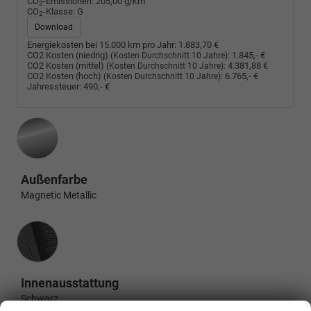
CO
-Emissionen:
205,00 g/km
2
CO
-Klasse:
G
2
Download
Energiekosten bei 15.000 km pro Jahr:
1.883,70 €
CO2 Kosten (niedrig)
:
1.845,- €
(Kosten Durchschnitt 10 Jahre)
CO2 Kosten (mittel)
:
4.381,88 €
(Kosten Durchschnitt 10 Jahre)
CO2 Kosten (hoch)
:
6.765,- €
(Kosten Durchschnitt 10 Jahre)
Jahressteuer:
490,- €
Außenfarbe
Magnetic Metallic
Innenausstattung
Innenausstattung
Schwarz