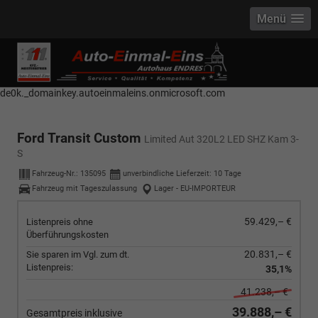
Menü
------------ Host Name : selector1._domainkey Points to address or value:
selector1-aee-de0k._domainkey.autoeinmaleins.onmicrosoft.com Host
Name : selector2._domainkey Points to address or value: selector2-aee-
de0k._domainkey.autoeinmaleins.onmicrosoft.com
Ford Transit Custom
Limited Aut 320L2 LED SHZ Kam 3-
S
Fahrzeug-Nr.:
135095
unverbindliche Lieferzeit:
10 Tage
Fahrzeug mit Tageszulassung
Lager - EU-IMPORTEUR
59.429,– €
Listenpreis ohne
Überführungskosten
20.831,– €
Sie sparen im Vgl. zum dt.
Listenpreis:
35,1%
41.238,– €
39.888,– €
Gesamtpreis inklusive