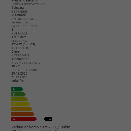
Magnetic Metallic
INNENAUSSTATTUNG
Schwarz
GETRIEBE
Automatik
ANTRIEBSACHSE
Frontantrieb
PARTIKELFILTER
1
HUBRAUM
1.996 ccm
LEISTUNG
125 kW (170 PS)
KRAFTSTOFF
Diesel
KATEGORIE
Transporter
KILOMETERSTAND
10 km
ERSTZULASSUNG
29.12.2025
ZUSTAND
unfallfrei
Verbrauch kombiniert:
7,80 l/100km