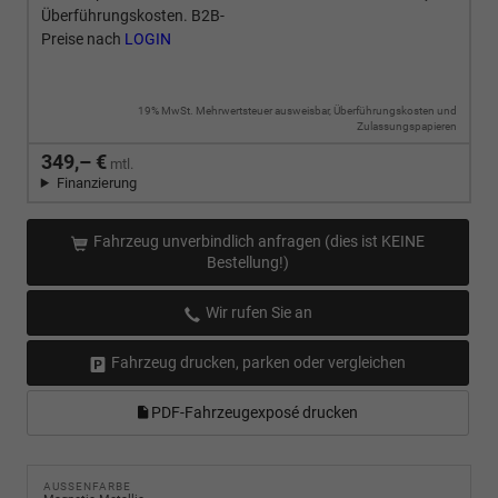
Überführungskosten. B2B-
Preise nach
LOGIN
19% MwSt. Mehrwertsteuer ausweisbar, Überführungskosten und
Zulassungspapieren
349,– €
mtl.
Finanzierung
Fahrzeug unverbindlich anfragen (dies ist KEINE
Bestellung!)
Wir rufen Sie an
Fahrzeug drucken, parken oder vergleichen
PDF-Fahrzeugexposé drucken
AUSSENFARBE