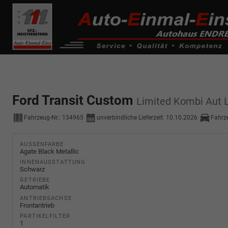
------------ Host Name : selector1._domainkey Points to address or valu
de0k._domainkey.autoeinmaleins.onmicrosoft.com
Ford Transit Custom
Limited Kombi Aut 
Fahrzeug-Nr.:
134965
unverbindliche Lieferzeit:
10.10.2026
Fahrz
AUSSENFARBE
Agate Black Metallic
INNENAUSSTATTUNG
Schwarz
GETRIEBE
Automatik
ANTRIEBSACHSE
Frontantrieb
PARTIKELFILTER
1