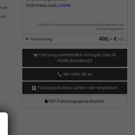
B2B-Preise nach
LOGIN
hnitt
nitt
19% MwSt. Mehrwertsteuer ausweisbar, Überführungskosten und
Zulassungspapieren
406,– €
Finanzierung
mtl.
Fahrzeug unverbindlich anfragen (dies ist
KEINE Bestellung!)
Wir rufen Sie an
Fahrzeug drucken, parken oder vergleichen
PDF-Fahrzeugexposé drucken
.