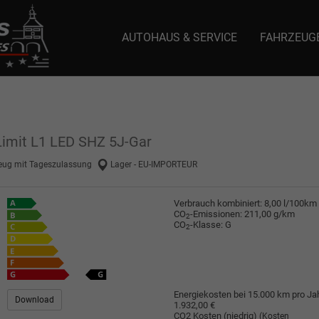
AUTOHAUS & SERVICE
FAHRZEUG
e: selector1-aee-de0k._domainkey.autoeinmaleins.onmicrosoft.com Host Nam
Limit L1 LED SHZ 5J-Gar
eug mit Tageszulassung
Lager - EU-IMPORTEUR
Verbrauch kombiniert:
8,00 l/100km
CO
-Emissionen:
211,00 g/km
2
CO
-Klasse:
G
2
Energiekosten bei 15.000 km pro Jah
Download
1.932,00 €
CO2 Kosten (niedrig)
(Kosten