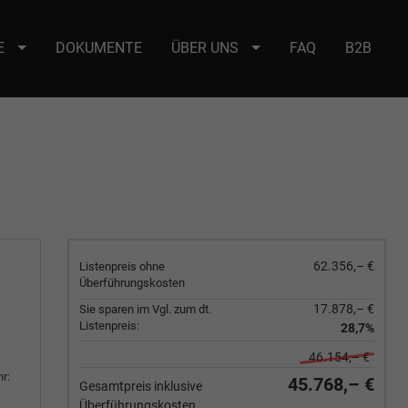
E
DOKUMENTE
ÜBER UNS
FAQ
B2B
e : selector2._domainkey Points to address or value: selector2-aee-
62.356,– €
Listenpreis ohne
Überführungskosten
17.878,– €
Sie sparen im Vgl. zum dt.
Listenpreis:
28,7%
46.154,– €
r:
45.768,– €
Gesamtpreis inklusive
Überführungskosten.