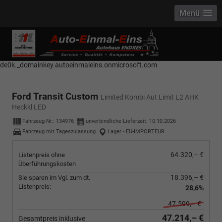
Menü
------------ Host Name : selector1._domainkey Points to address or value:
selector1-aee-de0k._domainkey.autoeinmaleins.onmicrosoft.com Host
Name : selector2._domainkey Points to address or value: selector2-aee-
de0k._domainkey.autoeinmaleins.onmicrosoft.com
Ford Transit Custom
Limited Kombi Aut Limit L2 AHK
Heckkl LED
Fahrzeug-Nr.:
134976
unverbindliche Lieferzeit:
10.10.2026
Fahrzeug mit Tageszulassung
Lager - EU-IMPORTEUR
64.320,– €
Listenpreis ohne
Überführungskosten
18.396,– €
Sie sparen im Vgl. zum dt.
Listenpreis:
28,6%
47.599,– €
47.214,– €
Gesamtpreis inklusive