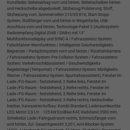
Kunstleder, Seitenairbag vorn und hinten, Seitenscheiben hinten
und Heckscheibe abgedunkelt, Sitzbezug/Polsterung: Stoff,
Sitzheizung vorn, Sommerreifen 215/65 R16, Start-Stopp-
System, Stoßfänger vorn und hinten in Wagenfarbe, USB-
Anschluss vorn und hinten, Technologie-Paket 2 (Audiosystem:
Radioempfang Digital (DAB / DAB+) mit 13"
Multifunktionsdisplay und SYNC 4 / Fahrassistenz-System:
Falschfahrer-Warnfunktion / Intelligenter Geschwindigkeits-
Begrenzer / Parkpilotsystem vorn und hinten / Rückfahrkamera
/ Fahrassistenz-System: Pre-Collision-System / Fahrassistenz-
System: Verkehrsschildassistent / Geschwindigkeits-
Regelanlage (Tempomat) / Fahrassistenz-System: Müdigkeits-
Warner / Fahrassistenz-System: Spurhalteassistent), Fenster im
Lade-/FG-Raum: - feststehend, 2.Reihe links, Fenster im
Lade-/FG-Raum: - feststehend, 2.Reihe rechts, Fenster im
Lade-/FG-Raum: - feststehend, 3.Reihe links, Fenster im
Lade-/FG-Raum: - feststehend, 3.Reihe rechts, Heckscheibe
heizbar, Karosserie/Aufbau: Kombi Standard, Laderaumleuchte
LED, Motor 2,0 Ltr. - 125 kW EcoBlue KAT, Radstand 3500 mm,
Schiebetür Lade-/Fahrgastraum rechts, Schmutzfänger vorn
und hinten, Zul. Gesamtgewicht 3,20 t, Anti-Blockier-System