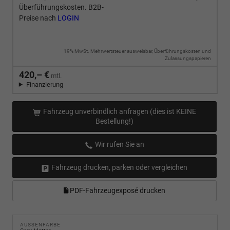
Überführungskosten. B2B-
Preise nach
LOGIN
19% MwSt. Mehrwertsteuer ausweisbar, Überführungskosten und
Zulassungspapieren
420,– €
mtl.
Finanzierung
Fahrzeug unverbindlich anfragen (dies ist KEINE
Bestellung!)
Wir rufen Sie an
Fahrzeug drucken, parken oder vergleichen
PDF-Fahrzeugexposé drucken
AUSSENFARBE