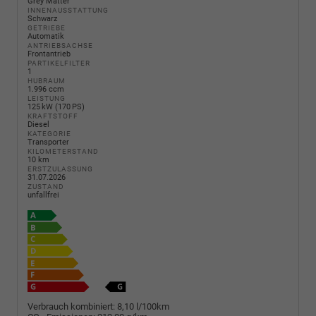
Grey Matter
INNENAUSSTATTUNG
Schwarz
GETRIEBE
Automatik
ANTRIEBSACHSE
Frontantrieb
PARTIKELFILTER
1
HUBRAUM
1.996 ccm
LEISTUNG
125 kW (170 PS)
KRAFTSTOFF
Diesel
KATEGORIE
Transporter
KILOMETERSTAND
10 km
ERSTZULASSUNG
31.07.2026
ZUSTAND
unfallfrei
Verbrauch kombiniert:
8,10 l/100km