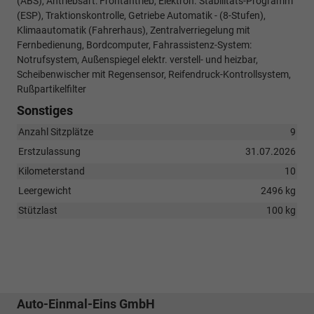
(ABS), Antriebsart: Frontantrieb, Elektron. Stabilitäts-Programm
(ESP), Traktionskontrolle, Getriebe Automatik - (8-Stufen),
Klimaautomatik (Fahrerhaus), Zentralverriegelung mit
Fernbedienung, Bordcomputer, Fahrassistenz-System:
Notrufsystem, Außenspiegel elektr. verstell- und heizbar,
Scheibenwischer mit Regensensor, Reifendruck-Kontrollsystem,
Rußpartikelfilter
Sonstiges
Anzahl Sitzplätze
9
Erstzulassung
31.07.2026
Kilometerstand
10
Leergewicht
2496 kg
Stützlast
100 kg
Auto-Einmal-Eins GmbH