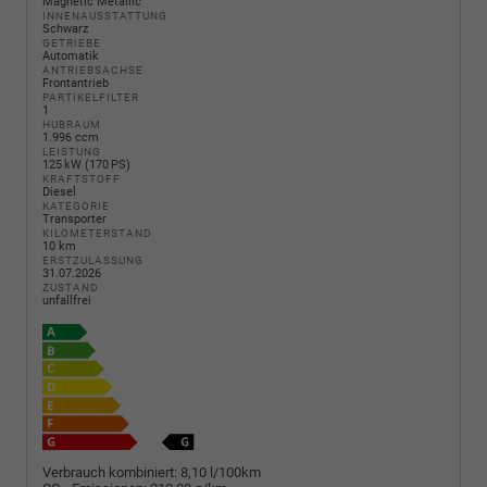
Magnetic Metallic
INNENAUSSTATTUNG
Schwarz
GETRIEBE
Automatik
ANTRIEBSACHSE
Frontantrieb
PARTIKELFILTER
1
HUBRAUM
1.996 ccm
LEISTUNG
125 kW (170 PS)
KRAFTSTOFF
Diesel
KATEGORIE
Transporter
KILOMETERSTAND
10 km
ERSTZULASSUNG
31.07.2026
ZUSTAND
unfallfrei
Verbrauch kombiniert:
8,10 l/100km