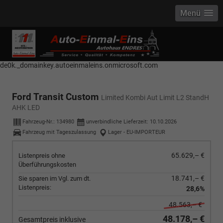
Menü
------------ Host Name : selector1._domainkey Points to address or value:
selector1-aee-de0k._domainkey.autoeinmaleins.onmicrosoft.com Host
Name : selector2._domainkey Points to address or value: selector2-aee-
de0k._domainkey.autoeinmaleins.onmicrosoft.com
Ford Transit Custom
Limited Kombi Aut Limit L2 StandH
AHK LED
Fahrzeug-Nr.:
134980
unverbindliche Lieferzeit:
10.10.2026
Fahrzeug mit Tageszulassung
Lager - EU-IMPORTEUR
65.629,– €
Listenpreis ohne
Überführungskosten
18.741,– €
Sie sparen im Vgl. zum dt.
Listenpreis:
28,6%
48.563,– €
48.178,– €
Gesamtpreis inklusive