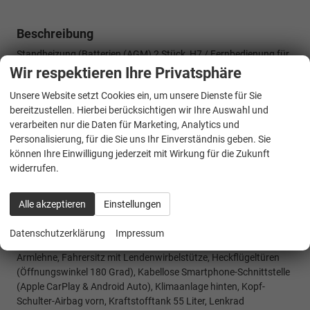
Beschreibung
Standheizung (Batterien (AGM) 2 Stück, H7 / Fernbedienung für
Standheizung / Zusatzheizung), Scheinwerfer LED
Wir respektieren Ihre Privatsphäre
(Blinkleuchten LED / Fahrassistenz-System: Fernlichtassistent
Unsere Website setzt Cookies ein, um unsere Dienste für Sie
(Scheinwerfer mit Abblendautomatik) / Tagfahrlicht LED),
bereitzustellen. Hierbei berücksichtigen wir Ihre Auswahl und
Anhängerkupplung: Kugelkopf fest, Schiebetür
verarbeiten nur die Daten für Marketing, Analytics und
Lade-/Fahrgastraum links, KeyFree-System, Frontscheibe
Personalisierung, für die Sie uns Ihr Einverständnis geben. Sie
heizbar, Außenspiegel elektr. anklappbar (Blinkleuchte in
können Ihre Einwilligung jederzeit mit Wirkung für die Zukunft
Außenspiegel integriert), Fensterheber elektrisch vorn mit
widerrufen.
Quickdown / -up-Schaltung Fahrer-/Beifahrerseite, 10
Lautsprecher, 2. Sitzreihe mit 3 Einzelsitzen, 3. Sitzreihe mit 3er-
Sitzbank, AdBlue Tank 20L, Airbag Fahrer-/Beifahrerseite,
Alle akzeptieren
Einstellungen
Anschlussgarantie (3 Jahre / 200.000 km), Außenspiegel in
Wagenfarbe, Beifahrerdoppelsitz, Fahrassistenz-System:
Datenschutzerklärung
Impressum
Berganfahrassistent, Fahrersitz (4-fach verstellbar), Fahrersitz
Armlehne, Fahrersitz mit Lendenwirbelstütze, Heckflügeltüren
(Öffnungswinkel 180 Grad), Kabellose Smartphone-Schnittstelle
(Apple CarPlay & Android Auto), Klimaanlage hinten, Kopf-
Schulter-Airbag vorn, Kraftstofftank 55 Liter, Lenkrad