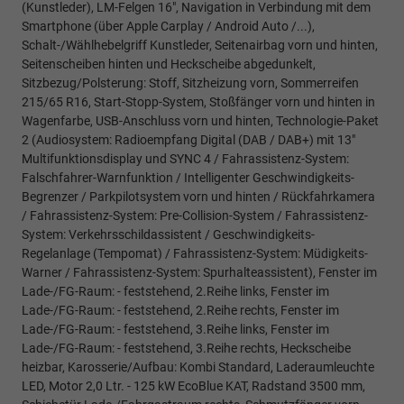
(Kunstleder), LM-Felgen 16", Navigation in Verbindung mit dem
Smartphone (über Apple Carplay / Android Auto /...),
Schalt-/Wählhebelgriff Kunstleder, Seitenairbag vorn und hinten,
Seitenscheiben hinten und Heckscheibe abgedunkelt,
Sitzbezug/Polsterung: Stoff, Sitzheizung vorn, Sommerreifen
215/65 R16, Start-Stopp-System, Stoßfänger vorn und hinten in
Wagenfarbe, USB-Anschluss vorn und hinten, Technologie-Paket
2 (Audiosystem: Radioempfang Digital (DAB / DAB+) mit 13"
Multifunktionsdisplay und SYNC 4 / Fahrassistenz-System:
Falschfahrer-Warnfunktion / Intelligenter Geschwindigkeits-
Begrenzer / Parkpilotsystem vorn und hinten / Rückfahrkamera
/ Fahrassistenz-System: Pre-Collision-System / Fahrassistenz-
System: Verkehrsschildassistent / Geschwindigkeits-
Regelanlage (Tempomat) / Fahrassistenz-System: Müdigkeits-
Warner / Fahrassistenz-System: Spurhalteassistent), Fenster im
Lade-/FG-Raum: - feststehend, 2.Reihe links, Fenster im
Lade-/FG-Raum: - feststehend, 2.Reihe rechts, Fenster im
Lade-/FG-Raum: - feststehend, 3.Reihe links, Fenster im
Lade-/FG-Raum: - feststehend, 3.Reihe rechts, Heckscheibe
heizbar, Karosserie/Aufbau: Kombi Standard, Laderaumleuchte
LED, Motor 2,0 Ltr. - 125 kW EcoBlue KAT, Radstand 3500 mm,