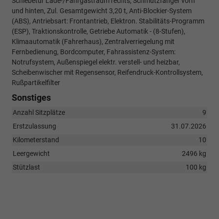
Schiebetür Lade-/Fahrgastraum rechts, Schmutzfänger vorn
und hinten, Zul. Gesamtgewicht 3,20 t, Anti-Blockier-System
(ABS), Antriebsart: Frontantrieb, Elektron. Stabilitäts-Programm
(ESP), Traktionskontrolle, Getriebe Automatik - (8-Stufen),
Klimaautomatik (Fahrerhaus), Zentralverriegelung mit
Fernbedienung, Bordcomputer, Fahrassistenz-System:
Notrufsystem, Außenspiegel elektr. verstell- und heizbar,
Scheibenwischer mit Regensensor, Reifendruck-Kontrollsystem,
Rußpartikelfilter
Sonstiges
Anzahl Sitzplätze
9
Erstzulassung
31.07.2026
Kilometerstand
10
Leergewicht
2496 kg
Stützlast
100 kg