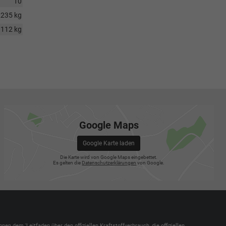
10
2235 kg
112 kg
Google Maps
Google Karte laden
Die Karte wird von Google Maps eingebettet.
Es gelten die
Datenschutzerklärungen
von Google.
dem 'Leitfaden über den offiziellen Kraftstoffverbrauch, die offiziellen