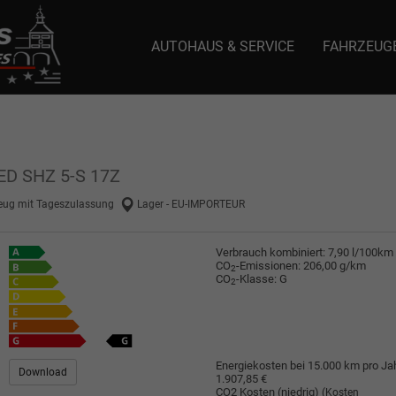
AUTOHAUS & SERVICE
FAHRZEUG
e: selector1-aee-de0k._domainkey.autoeinmaleins.onmicrosoft.com Host Nam
LED SHZ 5-S 17Z
eug mit Tageszulassung
Lager - EU-IMPORTEUR
Verbrauch kombiniert:
7,90 l/100km
CO
-Emissionen:
206,00 g/km
2
CO
-Klasse:
G
2
Energiekosten bei 15.000 km pro Jah
Download
1.907,85 €
CO2 Kosten (niedrig)
(Kosten