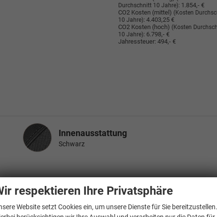
:
1.854,- €
Durchschnitt 10 Jahre)
CO2 Kosten (mittel)
(Kosten Durchsc
:
4.403,25 €
10 Jahre)
CO2 Kosten (hoch)
(Kosten Durchsch
:
6.798,- €
10 Jahre)
Jahressteuer:
494,- €
Innenausstattung
Innenausstattung
Schwarz
hilfe Schiebetür links/rechts, Mittelkonsole große Ausführung,
ir respektieren Ihre Privatsphäre
usatzheizung elektrisch, 3 Rücksitze, 4 Lautsprecher, 6 Verzurrösen, Ar
otorhaube, Heckflügeltüren (Öffnungswinkel 180 Grad), Heckleuchten LED,
nsere Website setzt Cookies ein, um unsere Dienste für Sie bereitzustellen
lektr. verstellbar, Lendenwirbelstütze Sitz vorn rechts, Leseleuchten hint