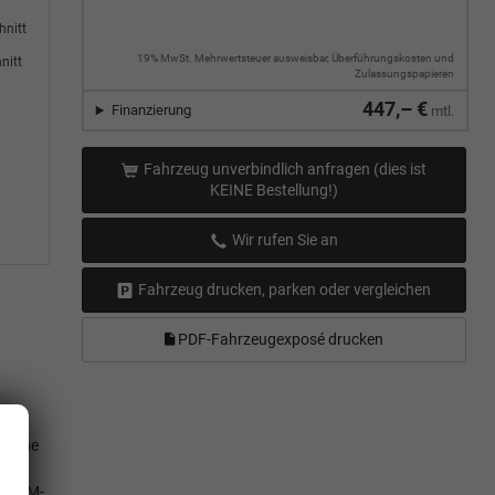
hnitt
19% MwSt. Mehrwertsteuer ausweisbar, Überführungskosten und
nitt
Zulassungspapieren
447,– €
Finanzierung
mtl.
Fahrzeug unverbindlich anfragen (dies ist
KEINE Bestellung!)
Wir rufen Sie an
Fahrzeug drucken, parken oder vergleichen
PDF-Fahrzeugexposé drucken
mlehne
.
en, LM-