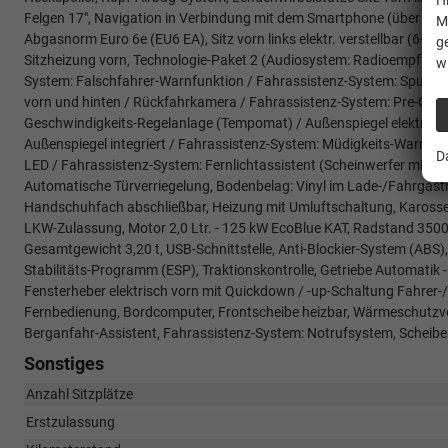
H
Felgen 17", Navigation in Verbindung mit dem Smartphone (über Appl
M
Abgasnorm Euro 6e (EU6 EA), Sitz vorn links elektr. verstellbar (6-fach
g
Sitzheizung vorn, Technologie-Paket 2 (Audiosystem: Radioempfang D
w
System: Falschfahrer-Warnfunktion / Fahrassistenz-System: Spurwec
vorn und hinten / Rückfahrkamera / Fahrassistenz-System: Pre-Colli
Geschwindigkeits-Regelanlage (Tempomat) / Außenspiegel elektr. ankla
Außenspiegel integriert / Fahrassistenz-System: Müdigkeits-Warner 
D
LED / Fahrassistenz-System: Fernlichtassistent (Scheinwerfer mit A
Automatische Türverriegelung, Bodenbelag: Vinyl im Lade-/Fahrgastra
Handschuhfach abschließbar, Heizung mit Umluftschaltung, Karosser
LKW-Zulassung, Motor 2,0 Ltr. - 125 kW EcoBlue KAT, Radstand 3500
Gesamtgewicht 3,20 t, USB-Schnittstelle, Anti-Blockier-System (ABS),
Stabilitäts-Programm (ESP), Traktionskontrolle, Getriebe Automatik - 
Fensterheber elektrisch vorn mit Quickdown / -up-Schaltung Fahrer-
Fernbedienung, Bordcomputer, Frontscheibe heizbar, Wärmeschutzv
Berganfahr-Assistent, Fahrassistenz-System: Notrufsystem, Scheibe
Sonstiges
Anzahl Sitzplätze
Erstzulassung