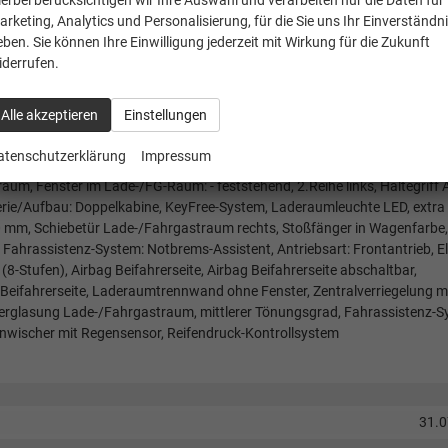
ierbei berücksichtigen wir Ihre Auswahl und verarbeiten nur die Daten für
e Carplay / Android Auto /...), Reifen 215/60 R17, Schadstoffarm nach
arketing, Analytics und Personalisierung, für die Sie uns Ihr Einverständn
), Sitz vorn rechts verstellbar (4-fach), Sitzbezug / Polsterung: Stoff/Kun
eben. Sie können Ihre Einwilligung jederzeit mit Wirkung für die Zukunft
igital (DAB / DAB+) mit 13" Multifunktionsdisplay und SYNC 4 / Fahrass
iderrufen.
hsel-Warnsystem / Intelligenter Geschwindigkeits-Begrenzer / Parkpilo
sion-System / Fahrassistenz-System: Verkehrsschildassistent /
Alle akzeptieren
Einstellungen
ppbar / Außenspiegel elektr. verstell- und heizbar / Blinkleuchte in
/ Fahrassistenz-System: Spurhalteassistent), Scheinwerfer LED (Blinkleu
atenschutzerklärung
Impressum
bblendautomatik) / Tagfahrlicht LED), Außenspiegel in Wagenfarbe,
um, Fenster im Lade-/FG-Raum: - feststehend, 2.Reihe links, Haltegriff 
ie/Aufbau: Doppelkabine, KeyFree-System, Laderaumleuchte LED, extra h
 mm, Schiebetür Lade-/Fahrgastraum rechts, Stoßfänger in Wagenfarbe, 
 Fahrassistenz-System: Notbrems-Assistent, Antriebsart: Frontantrieb, E
(8-Stufen), Airbag Beifahrerseite, Airbag Beifahrerseite abschaltbar,
/Beifahrerseite, Laderaumtrennwand ohne Fenster, Zentralverriegelung m
erglasung Lade-/Fahrgastraum, mittlerer Tönungsgrad, Fahrassistenz-S
nwischer mit Regensensor, Reifendruck-Kontrollsystem
31.