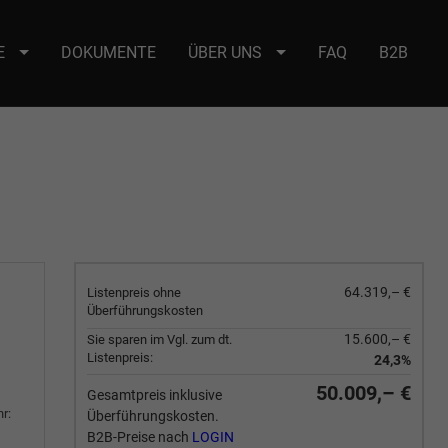
E
DOKUMENTE
ÜBER UNS
FAQ
B2B
e : selector2._domainkey Points to address or value: selector2-aee-
64.319,– €
Listenpreis ohne
Überführungskosten
15.600,– €
Sie sparen im Vgl. zum dt.
Listenpreis:
24,3%
50.009,– €
Gesamtpreis inklusive
r:
Überführungskosten.
B2B-Preise nach
LOGIN