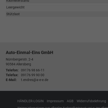
Kilometerstand
Leergewicht
Stützlast
Auto-Einmal-Eins GmbH
Nürnbergerstr. 2-4
90584
Allersberg
Telefon:
09176 98 66-11
Telefax:
09176 99 90 00
E-Mail:
t.endres@a-e-e.de
HÄNDLER-LOGIN
Impressum
AGB
Widerrufsbelehrung
Weitere Informationen zum offiziellen Kraftstoffverbrauch und zu den offizi