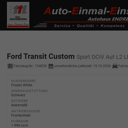
------------ Host Name : selector1._domainkey Points to address or valu
de0k._domainkey.autoeinmaleins.onmicrosoft.com
Ford Transit Custom
Sport DCiV Aut L2 
Fahrzeug-Nr.:
134039
unverbindliche Lieferzeit:
19.10.2026
Fahrz
AUSSENFARBE
Frozen White
INNENAUSSTATTUNG
Schwarz
GETRIEBE
Automatik
ANTRIEBSACHSE
Frontantrieb
HUBRAUM
1.996 ccm