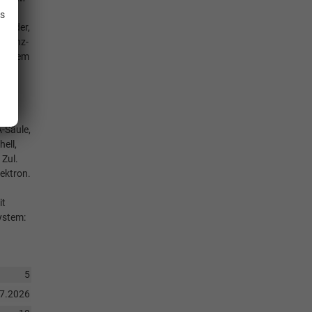
is
stleder,
istenz-
tsystem
chten
A-Säule,
ell,
Zul.
lektron.
it
ystem:
5
07.2026