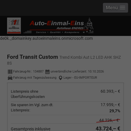
Menü
------------ Host Name : selector1._domainkey Points to address or value:
selector1-aee-de0k._domainkey.autoeinmaleins.onmicrosoft.com Host
Name : selector2._domainkey Points to address or value: selector2-aee-
de0k._domainkey.autoeinmaleins.onmicrosoft.com
Ford Transit Custom
Trend Kombi Aut L2 LED AHK SHZ
8S
Fahrzeug-Nr.:
134887
unverbindliche Lieferzeit:
10.10.2026
Fahrzeug mit Tageszulassung
Lager - EU-IMPORTEUR
60.393,– €
Listenpreis ohne
Überführungskosten
17.959,– €
Sie sparen im Vgl. zum dt.
Listenpreis:
29,7%
44.226,– €
43.724,– €
Gesamtpreis inklusive