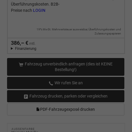
Überführungskosten. B2B-
Preise nach
LOGIN
19% MwSt. Mehrwertsteuer ausweisbar, Überführungskosten und
Zulassungspapieren
386,– €
mtl.
Finanzierung
Fahrzeug unverbindlich anfragen (dies ist KEINE
Bestellung!)
Wir rufen Sie an
Fahrzeug drucken, parken oder vergleichen
PDF-Fahrzeugexposé drucken
AUSSENFARBE