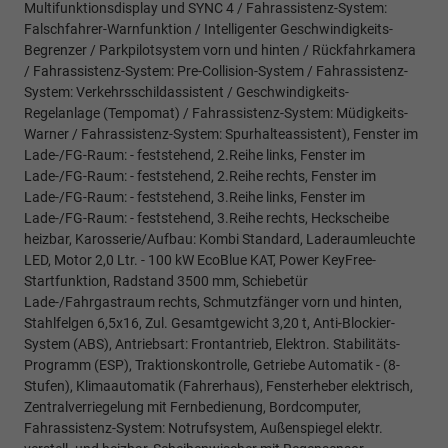
Multifunktionsdisplay und SYNC 4 / Fahrassistenz-System:
Falschfahrer-Warnfunktion / Intelligenter Geschwindigkeits-
Begrenzer / Parkpilotsystem vorn und hinten / Rückfahrkamera
/ Fahrassistenz-System: Pre-Collision-System / Fahrassistenz-
System: Verkehrsschildassistent / Geschwindigkeits-
Regelanlage (Tempomat) / Fahrassistenz-System: Müdigkeits-
Warner / Fahrassistenz-System: Spurhalteassistent), Fenster im
Lade-/FG-Raum: - feststehend, 2.Reihe links, Fenster im
Lade-/FG-Raum: - feststehend, 2.Reihe rechts, Fenster im
Lade-/FG-Raum: - feststehend, 3.Reihe links, Fenster im
Lade-/FG-Raum: - feststehend, 3.Reihe rechts, Heckscheibe
heizbar, Karosserie/Aufbau: Kombi Standard, Laderaumleuchte
LED, Motor 2,0 Ltr. - 100 kW EcoBlue KAT, Power KeyFree-
Startfunktion, Radstand 3500 mm, Schiebetür
Lade-/Fahrgastraum rechts, Schmutzfänger vorn und hinten,
Stahlfelgen 6,5x16, Zul. Gesamtgewicht 3,20 t, Anti-Blockier-
System (ABS), Antriebsart: Frontantrieb, Elektron. Stabilitäts-
Programm (ESP), Traktionskontrolle, Getriebe Automatik - (8-
Stufen), Klimaautomatik (Fahrerhaus), Fensterheber elektrisch,
Zentralverriegelung mit Fernbedienung, Bordcomputer,
Fahrassistenz-System: Notrufsystem, Außenspiegel elektr.