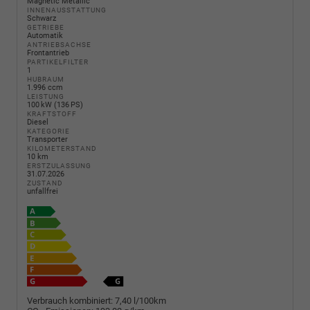
Magnetic Metallic
INNENAUSSTATTUNG
Schwarz
GETRIEBE
Automatik
ANTRIEBSACHSE
Frontantrieb
PARTIKELFILTER
1
HUBRAUM
1.996 ccm
LEISTUNG
100 kW (136 PS)
KRAFTSTOFF
Diesel
KATEGORIE
Transporter
KILOMETERSTAND
10 km
ERSTZULASSUNG
31.07.2026
ZUSTAND
unfallfrei
Verbrauch kombiniert:
7,40 l/100km