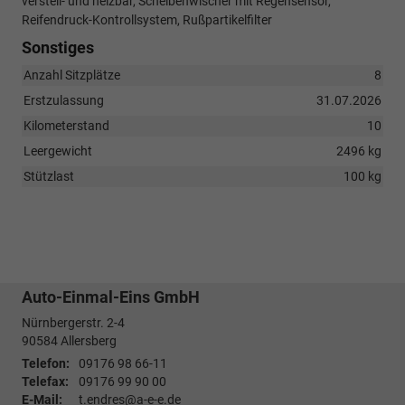
verstell- und heizbar, Scheibenwischer mit Regensensor,
Reifendruck-Kontrollsystem, Rußpartikelfilter
Sonstiges
Anzahl Sitzplätze
8
Erstzulassung
31.07.2026
Kilometerstand
10
Leergewicht
2496 kg
Stützlast
100 kg
Auto-Einmal-Eins GmbH
Nürnbergerstr. 2-4
90584
Allersberg
Telefon:
09176 98 66-11
Telefax:
09176 99 90 00
E-Mail:
t.endres@a-e-e.de