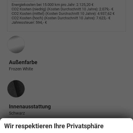
Energiekosten bei 15.000 km pro Jahr:
2.125,20 €
CO2 Kosten (niedrig)
:
2.079,- €
(Kosten Durchschnitt 10 Jahre)
CO2 Kosten (mittel)
:
4.937,62 €
(Kosten Durchschnitt 10 Jahre)
CO2 Kosten (hoch)
:
7.623,- €
(Kosten Durchschnitt 10 Jahre)
Jahressteuer:
594,- €
Außenfarbe
Frozen White
Innenausstattung
Innenausstattung
Schwarz
Wir respektieren Ihre Privatsphäre
Beschreibung