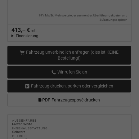
19% MwSt. Mehrwertsteuer ausweisbar, Überführungskosten und
Zulassungspapieren
413,– €
mtl.
Finanzierung
Fahrzeug unverbindlich anfragen (dies ist KEINE
Bestellung!)
Wir rufen Sie an
Fahrzeug drucken, parken oder vergleichen
PDF-Fahrzeugexposé drucken
AUSSENFARBE
Frozen White
INNENAUSSTATTUNG
Schwarz
GETRIEBE