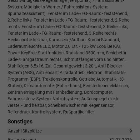
Geschwindigkeits-Regelanlage (Tempomat) / Fahrassistenz-
System: Müdigkeits-Warner / Fahrassistenz-System:
Spurhalteassistent), Fenster im Lade-/FG-Raum: - feststehend,
2.Reihe links, Fenster im Lade-/FG-Raum: - feststehend, 2.Reihe
rechts, Fenster im Lade-/FG-Raum: - feststehend, 3.Reihe links,
Fenster im Lade-/FG-Raum: - feststehend, 3.Reihe rechts,
Heckscheibe heizbar, Karosserie/Aufbau: Kombi Standard,
Laderaumleuchte LED, Motor 2,0 Ltr. - 125 kW EcoBlue KAT,
Power KeyFree-Startfunktion, Radstand 3500 mm, Schiebetür
Lade-/Fahrgastraum rechts, Schmutzfänger vorn und hinten,
Stahlfelgen 6,5x16, Zul. Gesamtgewicht 3,20 t, Anti-Blockier-
System (ABS), Antriebsart: Allradantrieb, Elektron. Stabilitäts-
Programm (ESP), Traktionskontrolle, Getriebe Automatik - (8-
Stufen), Klimaautomatik (Fahrerhaus), Fensterheber elektrisch,
Zentralverriegelung mit Fernbedienung, Bordcomputer,
Fahrassistenz-System: Notrufsystem, Außenspiegel elektr.
verstell- und heizbar, Scheibenwischer mit Regensensor,
Reifendruck-Kontrollsystem, Rußpartikelfilter
Sonstiges
Anzahl Sitzplätze
9
Erstzulassung
31.07.2026