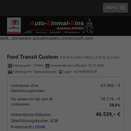
Menü
------------ Host Name : selector1._domainkey Points to address or value:
selector1-aee-de0k._domainkey.autoeinmaleins.onmicrosoft.com Host
Name : selector2._domainkey Points to address or value: selector2-aee-
de0k._domainkey.autoeinmaleins.onmicrosoft.com
Ford Transit Custom
Trend Kombi AWD L2 SHZ 5J-Gar
Fahrzeug-Nr.:
134960
unverbindliche Lieferzeit:
10.10.2026
Fahrzeug mit Tageszulassung
Lager - EU-IMPORTEUR
63.368,– €
Listenpreis ohne
Überführungskosten
18.119,– €
Sie sparen im Vgl. zum dt.
Listenpreis:
28,6%
46.539,– €
Gesamtpreis inklusive
Überführungskosten. B2B-
Preise nach
LOGIN