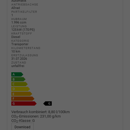
Automatik
ANTRIEBSACHSE
Allrad
PARTIKELFILTER
1
HUBRAUM
1.996 ccm
LEISTUNG
125 kW (170 PS)
KRAFTSTOFF
Diesel
KATEGORIE
Transporter
KILOMETERSTAND
10 km
ERSTZULASSUNG
31.07.2026
ZUSTAND
unfallfrei
Verbrauch kombiniert:
8,80 l/100km
CO
-Emissionen:
231,00 g/km
2
CO
-Klasse:
G
2
Download