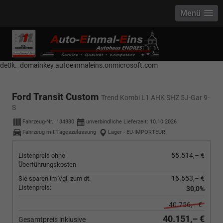
Menü
------------ Host Name : selector1._domainkey Points to address or value:
selector1-aee-de0k._domainkey.autoeinmaleins.onmicrosoft.com Host
Name : selector2._domainkey Points to address or value: selector2-aee-
de0k._domainkey.autoeinmaleins.onmicrosoft.com
Ford Transit Custom
Trend Kombi L1 AHK SHZ 5J-Gar 9-
S
Fahrzeug-Nr.:
134880
unverbindliche Lieferzeit:
10.10.2026
Fahrzeug mit Tageszulassung
Lager - EU-IMPORTEUR
55.514,– €
Listenpreis ohne
Überführungskosten
16.653,– €
Sie sparen im Vgl. zum dt.
Listenpreis:
30,0%
40.756,– €
40.151,– €
Gesamtpreis inklusive