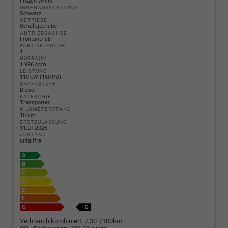
Frozen White
INNENAUSSTATTUNG
Schwarz
GETRIEBE
Schaltgetriebe
ANTRIEBSACHSE
Frontantrieb
PARTIKELFILTER
1
HUBRAUM
1.996 ccm
LEISTUNG
110 kW (150 PS)
KRAFTSTOFF
Diesel
KATEGORIE
Transporter
KILOMETERSTAND
10 km
ERSTZULASSUNG
31.07.2026
ZUSTAND
unfallfrei
Verbrauch kombiniert:
7,30 l/100km