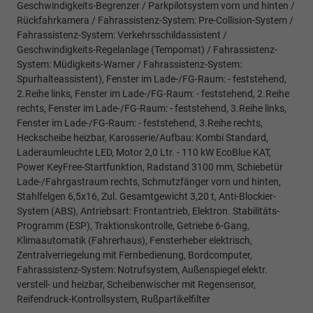
Geschwindigkeits-Begrenzer / Parkpilotsystem vorn und hinten /
Rückfahrkamera / Fahrassistenz-System: Pre-Collision-System /
Fahrassistenz-System: Verkehrsschildassistent /
Geschwindigkeits-Regelanlage (Tempomat) / Fahrassistenz-
System: Müdigkeits-Warner / Fahrassistenz-System:
Spurhalteassistent), Fenster im Lade-/FG-Raum: - feststehend,
2.Reihe links, Fenster im Lade-/FG-Raum: - feststehend, 2.Reihe
rechts, Fenster im Lade-/FG-Raum: - feststehend, 3.Reihe links,
Fenster im Lade-/FG-Raum: - feststehend, 3.Reihe rechts,
Heckscheibe heizbar, Karosserie/Aufbau: Kombi Standard,
Laderaumleuchte LED, Motor 2,0 Ltr. - 110 kW EcoBlue KAT,
Power KeyFree-Startfunktion, Radstand 3100 mm, Schiebetür
Lade-/Fahrgastraum rechts, Schmutzfänger vorn und hinten,
Stahlfelgen 6,5x16, Zul. Gesamtgewicht 3,20 t, Anti-Blockier-
System (ABS), Antriebsart: Frontantrieb, Elektron. Stabilitäts-
Programm (ESP), Traktionskontrolle, Getriebe 6-Gang,
Klimaautomatik (Fahrerhaus), Fensterheber elektrisch,
Zentralverriegelung mit Fernbedienung, Bordcomputer,
Fahrassistenz-System: Notrufsystem, Außenspiegel elektr.
verstell- und heizbar, Scheibenwischer mit Regensensor,
Reifendruck-Kontrollsystem, Rußpartikelfilter