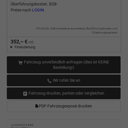
Überführungskosten. B2B-
Preise nach
LOGIN
19% MwSt. Mehrwertsteuer ausweisbar, Überführungskosten und
Zulassungspapieren
352,– €
mtl.
Finanzierung
Fahrzeug unverbindlich anfragen (dies ist KEINE
Bestellung!)
Wir rufen Sie an
Fahrzeug drucken, parken oder vergleichen
PDF-Fahrzeugexposé drucken
AUSSENFARBE