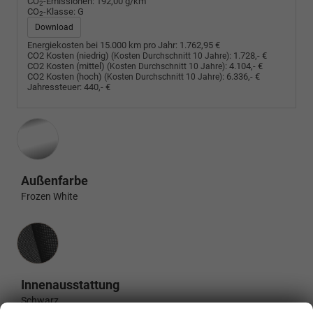
CO
-Emissionen:
192,00 g/km
2
CO
-Klasse:
G
2
Download
Energiekosten bei 15.000 km pro Jahr:
1.762,95 €
CO2 Kosten (niedrig)
:
1.728,- €
(Kosten Durchschnitt 10 Jahre)
CO2 Kosten (mittel)
:
4.104,- €
(Kosten Durchschnitt 10 Jahre)
CO2 Kosten (hoch)
:
6.336,- €
(Kosten Durchschnitt 10 Jahre)
Jahressteuer:
440,- €
Außenfarbe
Frozen White
Innenausstattung
Innenausstattung
Schwarz