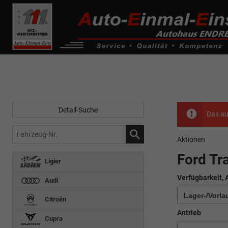
------------ Host Name : selector1._domainkey Points to address or valu
de0k._domainkey.autoeinmaleins.onmicrosoft.com
Detail-Suche
Das au
Fahrzeug-
Aktionen
Nr.
Ford Tr
Ligier
Verfügbarkeit, 
Audi
Citroën
Antrieb
Cupra