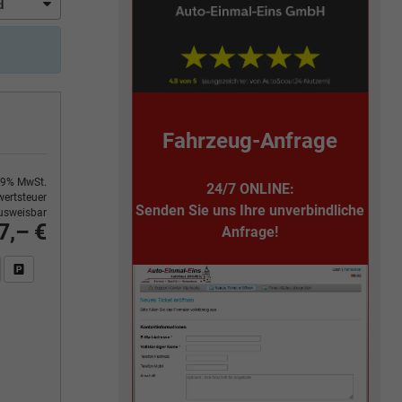
Fahrzeug-Anfrage
9% MwSt.
24/7 ONLINE:
ertsteuer
Senden Sie uns Ihre unverbindliche
usweisbar
7,– €
Anfrage!
n Sie an
DF-Fahrzeugexposé drucken
Fahrzeug drucken, parken oder vergleichen