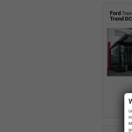
Ford
Tran
Trend DC
W
U
H
M
g