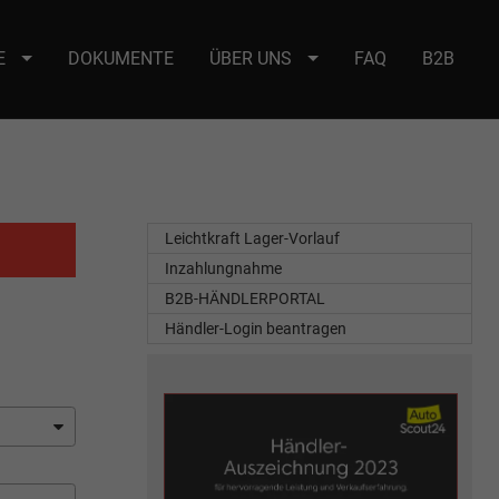
E
DOKUMENTE
ÜBER UNS
FAQ
B2B
e : selector2._domainkey Points to address or value: selector2-aee-
Leichtkraft Lager-Vorlauf
Inzahlungnahme
B2B-HÄNDLERPORTAL
Händler-Login beantragen