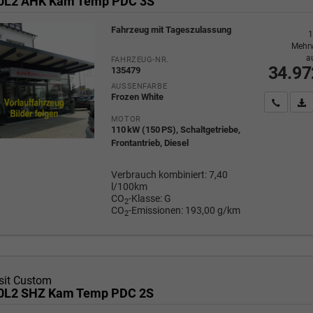
20L2 AHK Kam Temp PDC 3S
Fahrzeug mit Tageszulassung
1
Mehrw
a
FAHRZEUG-NR.
34.97
135479
AUSSENFARBE
Frozen White
Wir rufe
P
MOTOR
110 kW (150 PS), Schaltgetriebe,
Frontantrieb, Diesel
Verbrauch kombiniert:
7,40
l/100km
CO
-Klasse:
G
2
CO
-Emissionen:
193,00 g/km
2
sit Custom
20L2 SHZ Kam Temp PDC 2S