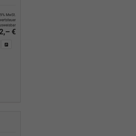
9% MwSt.
ertsteuer
usweisbar
2,– €
n Sie an
DF-Fahrzeugexposé drucken
Fahrzeug drucken, parken oder vergleichen