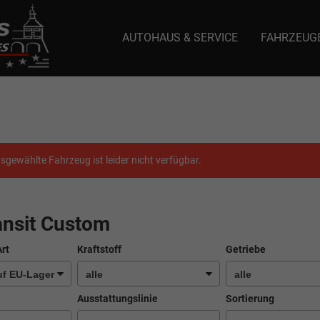
AUTOHAUS & SERVICE
FAHRZEUG
e: selector1-aee-de0k._domainkey.autoeinmaleins.onmicrosoft.com Host Nam
sgewählte Fahrzeug ist leider nicht verfügbar.
ansit Custom
Art
Kraftstoff
Getriebe
Ausstattungslinie
Sortierung