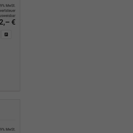
9% MwSt.
ertsteuer
usweisbar
2,– €
n Sie an
DF-Fahrzeugexposé drucken
Fahrzeug drucken, parken oder vergleichen
9% MwSt.