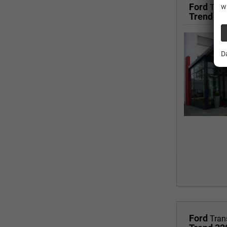
Ford
w
Tran
Trend 3
D
Ford
Tran