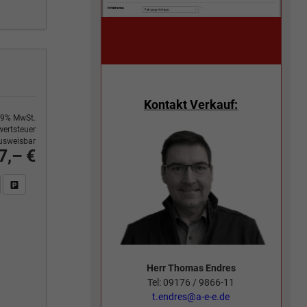
Kontakt Verkauf:
9% MwSt.
ertsteuer
usweisbar
7,– €
n Sie an
DF-Fahrzeugexposé drucken
Fahrzeug drucken, parken oder vergleichen
Herr Thomas Endres
Tel: 09176 / 9866-11
t.endres@a-e-e.de