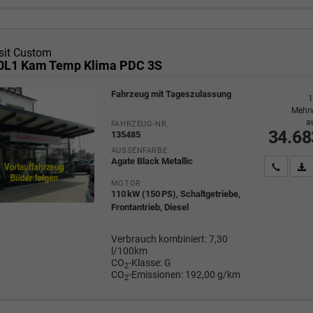
sit Custom
0L1 Kam Temp Klima PDC 3S
Fahrzeug mit Tageszulassung
1
Mehrw
a
FAHRZEUG-NR.
34.68
135485
AUSSENFARBE
Agate Black Metallic
Wir rufe
P
MOTOR
110 kW (150 PS), Schaltgetriebe,
Frontantrieb, Diesel
Verbrauch kombiniert:
7,30
l/100km
CO
-Klasse:
G
2
CO
-Emissionen:
192,00 g/km
2