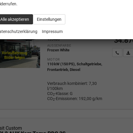
iderrufen.
sit Custom
20L1 LED AHK Kam Temp 3S
Alle akzeptieren
Einstellungen
Fahrzeug mit Tageszulassung
1
Mehrw
atenschutzerklärung
Impressum
a
FAHRZEUG-NR.
34.87
135486
AUSSENFARBE
Frozen White
Wir rufe
P
MOTOR
110 kW (150 PS), Schaltgetriebe,
Frontantrieb, Diesel
Verbrauch kombiniert:
7,30
l/100km
CO
-Klasse:
G
2
CO
-Emissionen:
192,00 g/km
2
sit Custom