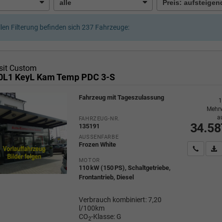
llen Filterung befinden sich
237
Fahrzeuge:
sit Custom
0L1 KeyL Kam Temp PDC 3-S
Fahrzeug mit Tageszulassung
1
Mehrw
a
FAHRZEUG-NR.
34.58
135191
AUSSENFARBE
Frozen White
Wir rufe
P
MOTOR
110 kW (150 PS), Schaltgetriebe,
Frontantrieb, Diesel
Verbrauch kombiniert:
7,20
l/100km
CO
-Klasse:
G
2