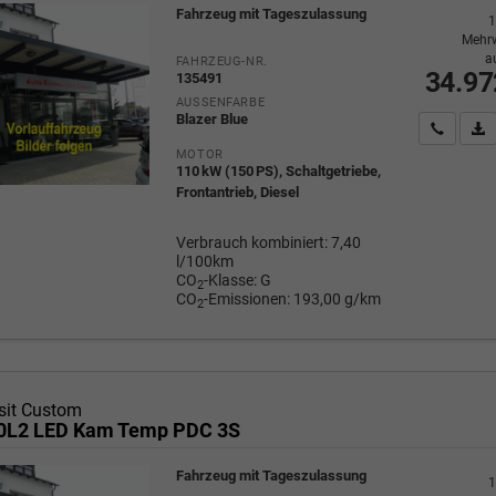
Fahrzeug mit Tageszulassung
1
Mehrw
a
FAHRZEUG-NR.
34.97
135491
AUSSENFARBE
Blazer Blue
Wir rufe
P
MOTOR
110 kW (150 PS), Schaltgetriebe,
Frontantrieb, Diesel
Verbrauch kombiniert:
7,40
l/100km
CO
-Klasse:
G
2
CO
-Emissionen:
193,00 g/km
2
sit Custom
20L2 LED Kam Temp PDC 3S
Fahrzeug mit Tageszulassung
1