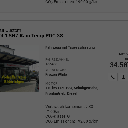
CO
-Emissionen:
190,00 g/km
2
sit Custom
20L1 SHZ Kam Temp PDC 3S
Fahrzeug mit Tageszulassung
1
Mehrw
a
FAHRZEUG-NR.
34.58
135488
AUSSENFARBE
Frozen White
Wir rufe
P
MOTOR
110 kW (150 PS), Schaltgetriebe,
Frontantrieb, Diesel
Verbrauch kombiniert:
7,30
l/100km
CO
-Klasse:
G
2
CO
-Emissionen:
192,00 g/km
2