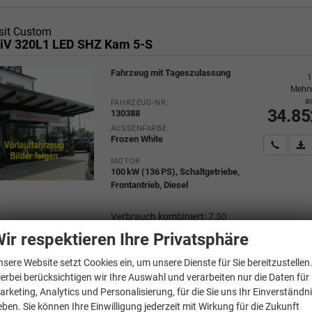
sit Custom
iV 320L1 LED SHZ Kam 5-S
Fahrzeug mit Tageszulassung
1
Mehrw
a
FAHRZEUG-NR.
34.85
130388
AUSSENFARBE
Frozen White
Wir rufe
P
MOTOR
100 kW (136 PS), Schaltgetriebe,
Frontantrieb, Diesel
Verbrauch kombiniert:
7,30
l/100km
ir respektieren Ihre Privatsphäre
CO
-Klasse:
G
2
CO
-Emissionen:
191,00 g/km
2
nsere Website setzt Cookies ein, um unsere Dienste für Sie bereitzustellen
ierbei berücksichtigen wir Ihre Auswahl und verarbeiten nur die Daten für
arketing, Analytics und Personalisierung, für die Sie uns Ihr Einverständn
eben. Sie können Ihre Einwilligung jederzeit mit Wirkung für die Zukunft