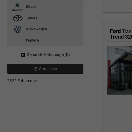
Skoda
Toyota
Volkswagen
Ford
Tran
Trend 3
Weitere
Geparkte Fahrzeuge (
0
)
Anmelden
2322 Fahrzeuge