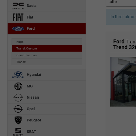
Dacia
In Ihrer aktue
Fiat
Ford
Ford
Tran
Kuga
Trend 32
Transit Custom
Grand Tourneo
Transit
Hyundai
MG
Nissan
Opel
Peugeot
SEAT