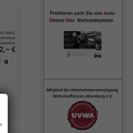
Profitieren auch Sie vom
A
uto-
E
inmal-
E
ins
Werkstattsystem
9% MwSt.
ertsteuer
usweisbar
2,– €
n Sie an
DF-Fahrzeugexposé drucken
Fahrzeug drucken, parken oder vergleichen
Mitglied der
Unternehmervereinigung
Wirtschaftsraum Allersberg e.V.
.
is