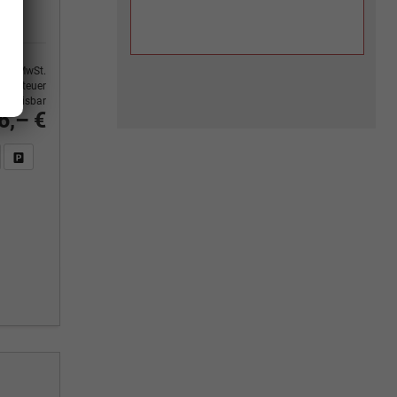
9% MwSt.
ertsteuer
usweisbar
6,– €
n Sie an
DF-Fahrzeugexposé drucken
Fahrzeug drucken, parken oder vergleichen