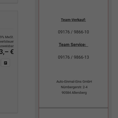
Team-Verkauf:
09176 / 9866-10
9% MwSt.
ertsteuer
Team Service:
usweisbar
3,– €
09176 / 9866-13
n Sie an
DF-Fahrzeugexposé drucken
Fahrzeug drucken, parken oder vergleichen
Auto-Einmal-Eins GmbH
Nürnbergerstr. 2-4
90584
Allersberg