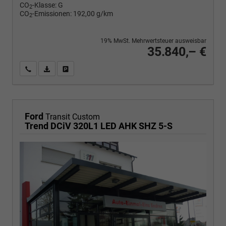
CO
-Klasse:
G
2
CO
-Emissionen:
192,00 g/km
2
19% MwSt. Mehrwertsteuer ausweisbar
35.840,– €
Wir rufen Sie an
PDF-Fahrzeugexposé drucken
Fahrzeug drucken, parken oder vergleichen
Ford
Transit Custom
Trend DCiV 320L1 LED AHK SHZ 5-S