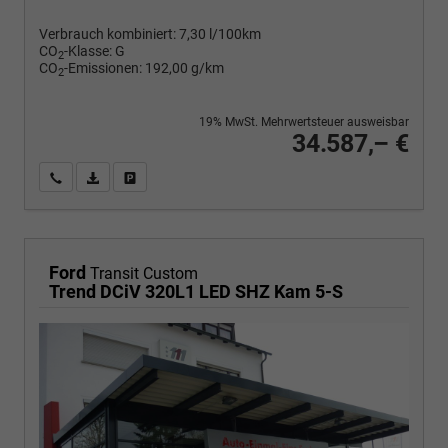
Verbrauch kombiniert:
7,30 l/100km
CO
-Klasse:
G
2
CO
-Emissionen:
192,00 g/km
2
19% MwSt. Mehrwertsteuer ausweisbar
34.587,– €
Wir rufen Sie an
PDF-Fahrzeugexposé drucken
Fahrzeug drucken, parken oder vergleichen
Ford
Transit Custom
Trend DCiV 320L1 LED SHZ Kam 5-S