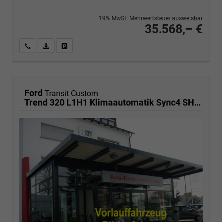
19% MwSt. Mehrwertsteuer ausweisbar
35.568,– €
Wir rufen Sie an
PDF-Fahrzeugexposé drucken
Fahrzeug drucken, parken oder vergleichen
Ford
Transit Custom
Trend 320 L1H1 Klimaautomatik Sync4 SHZ 2 x Einparkhilfe Kamera 5JG