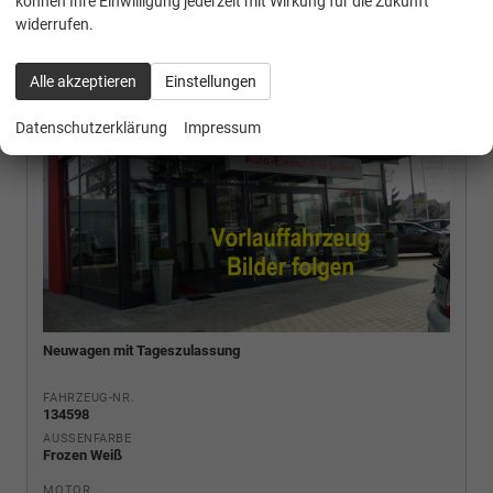
können Ihre Einwilligung jederzeit mit Wirkung für die Zukunft
widerrufen.
Alle akzeptieren
Einstellungen
Datenschutzerklärung
Impressum
Neuwagen mit Tageszulassung
FAHRZEUG-NR.
134598
AUSSENFARBE
Frozen Weiß
MOTOR