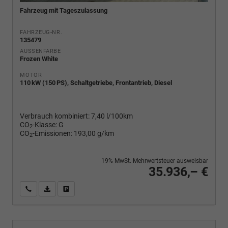
Fahrzeug mit Tageszulassung
FAHRZEUG-NR.
135479
AUSSENFARBE
Frozen White
MOTOR
110 kW (150 PS), Schaltgetriebe, Frontantrieb, Diesel
Verbrauch kombiniert:
7,40 l/100km
CO
-Klasse:
G
2
CO
-Emissionen:
193,00 g/km
2
19% MwSt. Mehrwertsteuer ausweisbar
35.936,– €
Wir rufen Sie an
PDF-Fahrzeugexposé drucken
Fahrzeug drucken, parken oder vergleichen