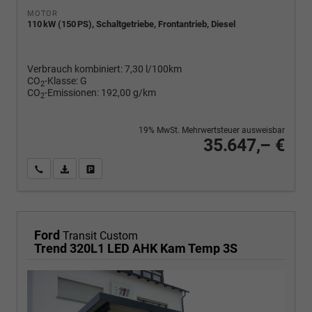
MOTOR
110 kW (150 PS), Schaltgetriebe, Frontantrieb, Diesel
Verbrauch kombiniert:
7,30 l/100km
CO
-Klasse:
G
2
CO
-Emissionen:
192,00 g/km
2
19% MwSt. Mehrwertsteuer ausweisbar
35.647,– €
Wir rufen Sie an
PDF-Fahrzeugexposé drucken
Fahrzeug drucken, parken oder vergleichen
Ford
Transit Custom
Trend 320L1 LED AHK Kam Temp 3S