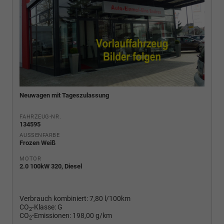
Neuwagen mit Tageszulassung
FAHRZEUG-NR.
134595
AUSSENFARBE
Frozen Weiß
MOTOR
2.0 100kW 320, Diesel
Verbrauch kombiniert:
7,80 l/100km
CO
-Klasse:
G
2
CO
-Emissionen:
198,00 g/km
2