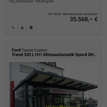
CO
-Emissionen:
198,00 g/km
2
19% MwSt. Mehrwertsteuer ausweisbar
35.568,– €
Wir rufen Sie an
PDF-Fahrzeugexposé drucken
Fahrzeug drucken, parken oder vergleichen
Ford
Transit Custom
Trend 320 L1H1 Klimaautomatik Sync4 SHZ 2 x Einparkhilfe Kamera 5JG