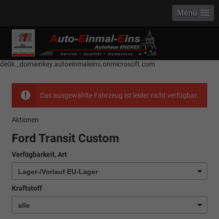
Menü
------------ Host Name : selector1._domainkey Points to address or value:
selector1-aee-de0k._domainkey.autoeinmaleins.onmicrosoft.com Host
Name : selector2._domainkey Points to address or value: selector2-aee-
de0k._domainkey.autoeinmaleins.onmicrosoft.com
Das ausgewählte Fahrzeug ist leider nicht verfügbar.
Aktionen
Ford Transit Custom
Verfügbarkeit, Art
Kraftstoff