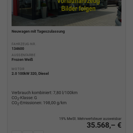
Neuwagen mit Tageszulassung
FAHRZEUG-NR.
134600
AUSSENFARBE
Frozen Weiß
MOTOR
2.0 100kW 320, Diesel
Verbrauch kombiniert:
7,80 l/100km
CO
-Klasse:
G
2
CO
-Emissionen:
198,00 g/km
2
19% MwSt. Mehrwertsteuer ausweisbar
35.568,– €