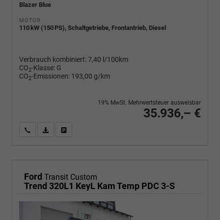
Blazer Blue
MOTOR
110 kW (150 PS), Schaltgetriebe, Frontantrieb, Diesel
Verbrauch kombiniert:
7,40 l/100km
CO
-Klasse:
G
2
CO
-Emissionen:
193,00 g/km
2
19% MwSt. Mehrwertsteuer ausweisbar
35.936,– €
Wir rufen Sie an
PDF-Fahrzeugexposé drucken
Fahrzeug drucken, parken oder vergleichen
Ford
Transit Custom
Trend 320L1 KeyL Kam Temp PDC 3-S