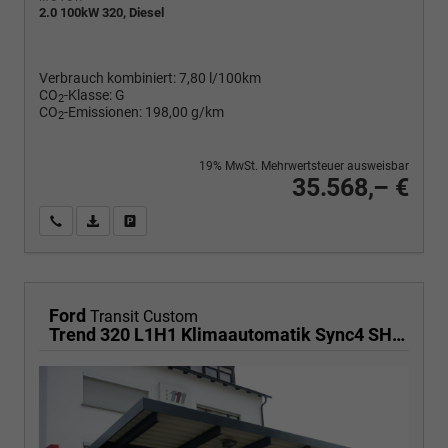
2.0 100kW 320, Diesel
Verbrauch kombiniert:
7,80 l/100km
CO
-Klasse:
G
2
CO
-Emissionen:
198,00 g/km
2
19% MwSt. Mehrwertsteuer ausweisbar
35.568,– €
Wir rufen Sie an
PDF-Fahrzeugexposé drucken
Fahrzeug drucken, parken oder vergleichen
Ford
Transit Custom
Trend 320 L1H1 Klimaautomatik Sync4 SHZ 2 x Einparkhilfe Kamera 5JG