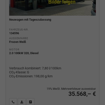
Neuwagen mit Tageszulassung
FAHRZEUG-NR.
134596
AUSSENFARBE
Frozen Weiß
MOTOR
2.0 100kW 320, Diesel
Verbrauch kombiniert:
7,80 l/100km
CO
-Klasse:
G
2
CO
-Emissionen:
198,00 g/km
2
19% MwSt. Mehrwertsteuer ausweisbar
35.568,– €
Wir rufen Sie an
PDF-Fahrzeugexposé drucken
Fahrzeug drucken, parken oder vergleichen