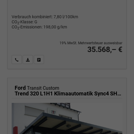
Verbrauch kombiniert:
7,80 l/100km
CO
-Klasse:
G
2
CO
-Emissionen:
198,00 g/km
2
19% MwSt. Mehrwertsteuer ausweisbar
35.568,– €
Wir rufen Sie an
PDF-Fahrzeugexposé drucken
Fahrzeug drucken, parken oder vergleichen
Ford
Transit Custom
Trend 320 L1H1 Klimaautomatik Sync4 SHZ 2 x Einparkhilfe Kamera 5JG