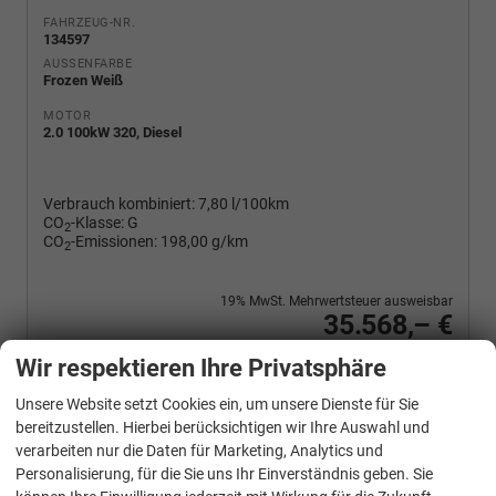
FAHRZEUG-NR.
134597
AUSSENFARBE
Frozen Weiß
MOTOR
2.0 100kW 320, Diesel
Verbrauch kombiniert:
7,80 l/100km
CO
-Klasse:
G
2
CO
-Emissionen:
198,00 g/km
2
19% MwSt. Mehrwertsteuer ausweisbar
35.568,– €
Wir rufen Sie an
PDF-Fahrzeugexposé drucken
Fahrzeug drucken, parken oder vergleichen
Wir respektieren Ihre Privatsphäre
Unsere Website setzt Cookies ein, um unsere Dienste für Sie
bereitzustellen. Hierbei berücksichtigen wir Ihre Auswahl und
verarbeiten nur die Daten für Marketing, Analytics und
Ford
Transit Custom
Personalisierung, für die Sie uns Ihr Einverständnis geben. Sie
Trend 320 L1H1 Klimaautomatik Sync4 SHZ 2 x Einparkhilfe Kamera 5JG