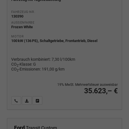
FAHRZEUG-NR.
130390
AUSSENFARBE
Frozen White
MOTOR
100 kW (136 PS), Schaltgetriebe, Frontantrieb, Diesel
Verbrauch kombiniert:
7,30 l/100km
CO
-Klasse:
G
2
CO
-Emissionen:
191,00 g/km
2
19% MwSt. Mehrwertsteuer ausweisbar
35.623,– €
Wir rufen Sie an
PDF-Fahrzeugexposé drucken
Fahrzeug drucken, parken oder vergleichen
Ford
Transit Custom