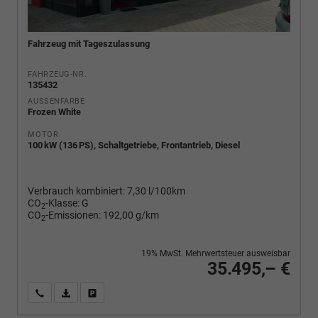
Fahrzeug mit Tageszulassung
FAHRZEUG-NR.
135432
AUSSENFARBE
Frozen White
MOTOR
100 kW (136 PS), Schaltgetriebe, Frontantrieb, Diesel
Verbrauch kombiniert:
7,30 l/100km
CO
-Klasse:
G
2
CO
-Emissionen:
192,00 g/km
2
19% MwSt. Mehrwertsteuer ausweisbar
35.495,– €
Wir rufen Sie an
PDF-Fahrzeugexposé drucken
Fahrzeug drucken, parken oder vergleichen