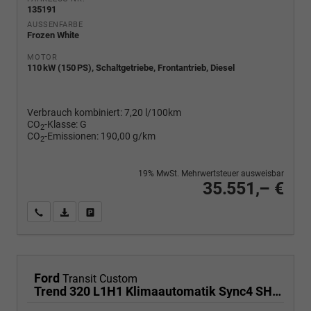
135191
AUSSENFARBE
Frozen White
MOTOR
110 kW (150 PS), Schaltgetriebe, Frontantrieb, Diesel
Verbrauch kombiniert:
7,20 l/100km
CO
-Klasse:
G
2
CO
-Emissionen:
190,00 g/km
2
19% MwSt. Mehrwertsteuer ausweisbar
35.551,– €
Wir rufen Sie an
PDF-Fahrzeugexposé drucken
Fahrzeug drucken, parken oder vergleichen
Ford
Transit Custom
Trend 320 L1H1 Klimaautomatik Sync4 SHZ 2 x Einparkhilfe Kamera 5JG