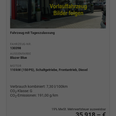
Fahrzeug mit Tageszulassung
FAHRZEUG-NR.
130398
AUSSENFARBE
Blazer Blue
MOTOR
110 kW (150 PS), Schaltgetriebe, Frontantrieb, Diesel
Verbrauch kombiniert:
7,30 l/100km
CO
-Klasse:
G
2
CO
-Emissionen:
191,00 g/km
2
19% MwSt. Mehrwertsteuer ausweisbar
35.918,– €