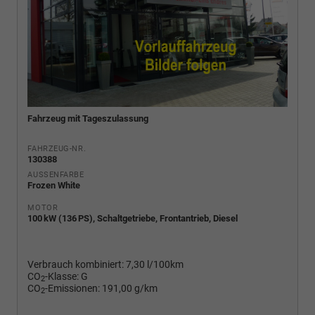
Fahrzeug mit Tageszulassung
FAHRZEUG-NR.
130388
AUSSENFARBE
Frozen White
MOTOR
100 kW (136 PS), Schaltgetriebe, Frontantrieb, Diesel
Verbrauch kombiniert:
7,30 l/100km
CO
-Klasse:
G
2
CO
-Emissionen:
191,00 g/km
2