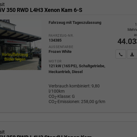
sit
iV 350 RWD L4H3 Xenon Kam 6-S
Fahrzeug mit Tageszulassung
1
Mehrw
a
FAHRZEUG-NR.
44.03
134385
AUSSENFARBE
Frozen White
Wir rufe
P
MOTOR
121 kW (165 PS), Schaltgetriebe,
Heckantrieb, Diesel
Verbrauch kombiniert:
9,80
l/100km
CO
-Klasse:
G
2
CO
-Emissionen:
258,00 g/km
2
sit