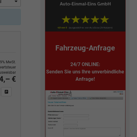
Fahrzeug-Anfrage
9% MwSt.
24/7 ONLINE:
ertsteuer
Senden Sie uns Ihre unverbindliche
usweisbar
4,– €
Anfrage!
n Sie an
DF-Fahrzeugexposé drucken
Fahrzeug drucken, parken oder vergleichen