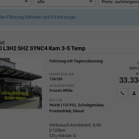
llen Filterung befinden sich
6
Fahrzeuge:
sit
50 L3H2 SHZ SYNC4 Kam 3-S Temp
Fahrzeug mit Tageszulassung
1
Mehrw
a
FAHRZEUG-NR.
33.33
136189
AUSSENFARBE
Frozen White
Wir rufe
P
MOTOR
96 kW (131 PS), Schaltgetriebe,
Frontantrieb, Diesel
Verbrauch kombiniert:
8,90
l/100km
CO
-Klasse:
G
2