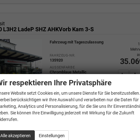
sit
50 L3H2 LadeP SHZ AHKVorb Kam 3-S
Fahrzeug mit Tageszulassung
1
Mehrw
a
FAHRZEUG-NR.
35.06
135920
AUSSENFARBE
Chromblaue Metallic
Wir rufe
P
ir respektieren Ihre Privatsphäre
MOTOR
96 kW (131 PS), Schaltgetriebe,
Frontantrieb, Diesel
nsere Website setzt Cookies ein, um unsere Dienste für Sie bereitzustellen
ierbei berücksichtigen wir Ihre Auswahl und verarbeiten nur die Daten für
arketing, Analytics und Personalisierung, für die Sie uns Ihr Einverständn
Verbrauch kombiniert:
9,00
l/100km
eben. Sie können Ihre Einwilligung jederzeit mit Wirkung für die Zukunft
CO
-Klasse:
G
2
iderrufen.
CO
-Emissionen:
226,00 g/km
2
Alle akzeptieren
Einstellungen