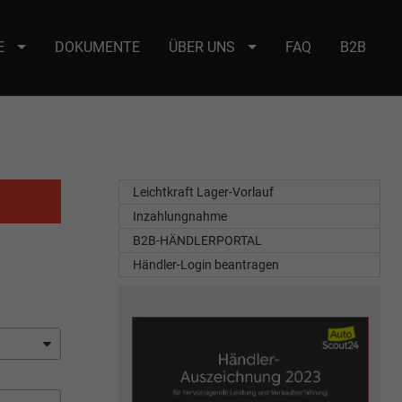
E
DOKUMENTE
ÜBER UNS
FAQ
B2B
e : selector2._domainkey Points to address or value: selector2-aee-
Leichtkraft Lager-Vorlauf
Inzahlungnahme
B2B-HÄNDLERPORTAL
Händler-Login beantragen