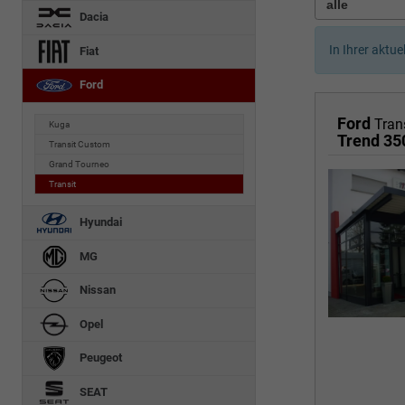
Dacia
In Ihrer aktue
Fiat
Ford
Ford
Tran
Kuga
Trend 3
Transit Custom
Grand Tourneo
Transit
Hyundai
MG
Nissan
Opel
Peugeot
SEAT