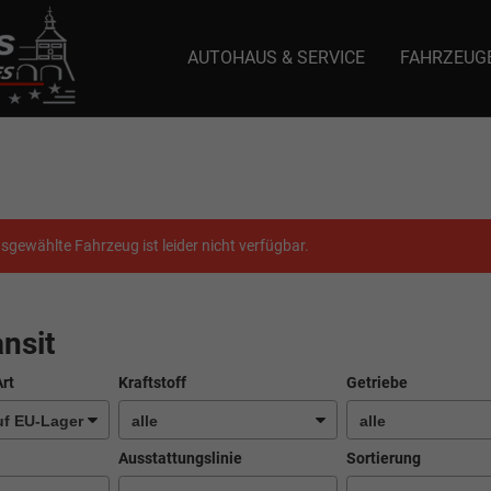
AUTOHAUS & SERVICE
FAHRZEUG
e: selector1-aee-de0k._domainkey.autoeinmaleins.onmicrosoft.com Host Nam
sgewählte Fahrzeug ist leider nicht verfügbar.
nsit
Art
Kraftstoff
Getriebe
Ausstattungslinie
Sortierung