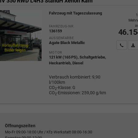
CiV 350 RWD L4H3 StandH Xenon Kam
Fahrzeug mit Tageszulassung
1
Mehrw
a
FAHRZEUG-NR.
46.15
136159
AUSSENFARBE
Agate Black Metallic
Wir rufe
P
MOTOR
121 kW (165 PS), Schaltgetriebe,
Heckantrieb, Diesel
Verbrauch kombiniert:
9,90
l/100km
CO
-Klasse:
G
2
CO
-Emissionen:
259,00 g/km
2
Öffnungszeiten
Mo-Fr 09:00-18:00 Uhr / Kfz-Werkstatt 08:00-16:30
Samstag 09:00-12:00