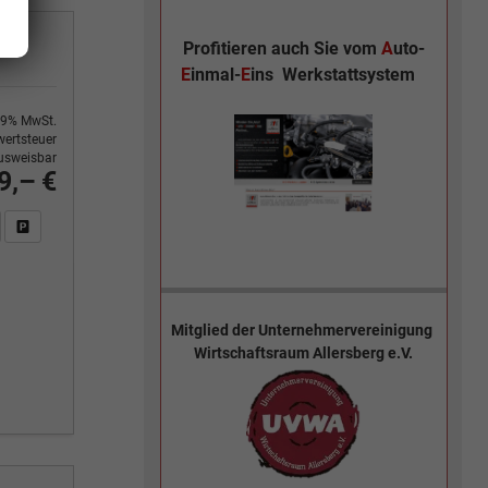
Profitieren auch Sie vom
A
uto-
E
inmal-
E
ins
Werkstattsystem
9% MwSt.
ertsteuer
usweisbar
9,– €
n Sie an
DF-Fahrzeugexposé drucken
Fahrzeug drucken, parken oder vergleichen
Mitglied der
Unternehmervereinigung
Wirtschaftsraum Allersberg e.V.