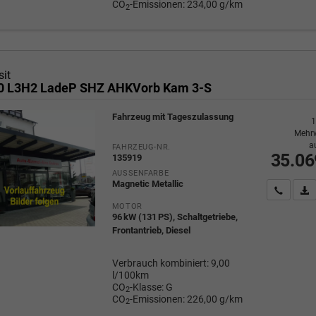
CO
-Emissionen:
234,00 g/km
2
sit
50 L3H2 LadeP SHZ AHKVorb Kam 3-S
Fahrzeug mit Tageszulassung
1
Mehrw
a
FAHRZEUG-NR.
35.06
135919
AUSSENFARBE
Magnetic Metallic
Wir rufe
P
MOTOR
96 kW (131 PS), Schaltgetriebe,
Frontantrieb, Diesel
Verbrauch kombiniert:
9,00
l/100km
CO
-Klasse:
G
2
CO
-Emissionen:
226,00 g/km
2