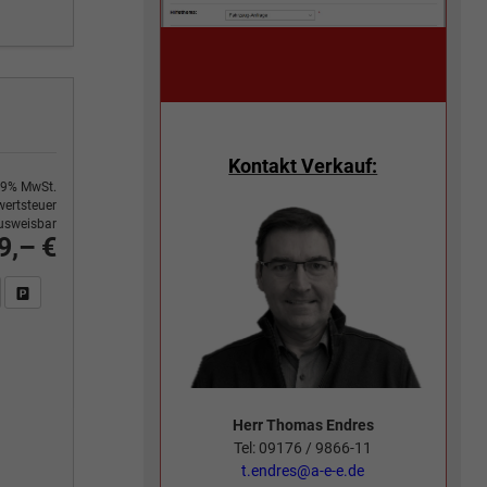
Kontakt Verkauf:
9% MwSt.
ertsteuer
usweisbar
9,– €
n Sie an
DF-Fahrzeugexposé drucken
Fahrzeug drucken, parken oder vergleichen
Herr Thomas Endres
Tel: 09176 / 9866-11
t.endres@a-e-e.de