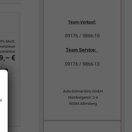
Team-Verkauf:
09176 / 9866-10
9% MwSt.
ertsteuer
Team Service:
usweisbar
9,– €
09176 / 9866-13
n Sie an
DF-Fahrzeugexposé drucken
Fahrzeug drucken, parken oder vergleichen
.
Auto-Einmal-Eins GmbH
Nürnbergerstr. 2-4
is
90584
Allersberg