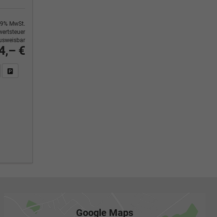
9% MwSt.
ertsteuer
usweisbar
4,– €
n Sie an
DF-Fahrzeugexposé drucken
Fahrzeug drucken, parken oder vergleichen
Google Maps