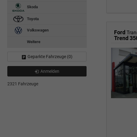
Skoda
Toyota
Volkswagen
Ford
Tran
Trend 3
Weitere
Geparkte Fahrzeuge (
0
)
Anmelden
2321 Fahrzeuge