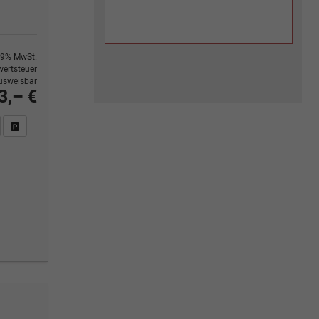
9% MwSt.
ertsteuer
usweisbar
3,– €
n Sie an
DF-Fahrzeugexposé drucken
Fahrzeug drucken, parken oder vergleichen