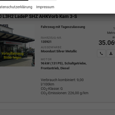
atenschutzerklärung
Impressum
sit
50 L3H2 LadeP SHZ AHKVorb Kam 3-S
Fahrzeug mit Tageszulassung
1
Mehrw
a
FAHRZEUG-NR.
35.06
135921
AUSSENFARBE
Moondust Silver Metallic
Wir rufe
P
MOTOR
96 kW (131 PS), Schaltgetriebe,
Frontantrieb, Diesel
Verbrauch kombiniert:
9,00
l/100km
CO
-Klasse:
G
2
CO
-Emissionen:
226,00 g/km
2