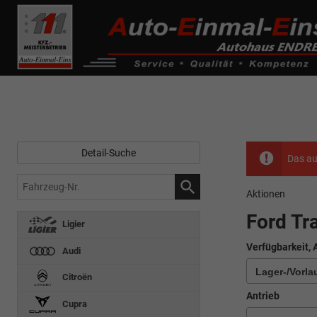
------------ Host Name : selector1._domainkey Points to address or valu
de0k._domainkey.autoeinmaleins.onmicrosoft.com
Detail-Suche
Das au
Fahrzeug-
Aktionen
Nr.
Ford Tra
Ligier
Verfügbarkeit, 
Audi
Citroën
Antrieb
Cupra