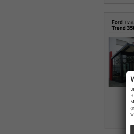
Ford
Tran
Trend 3
W
U
H
M
g
w