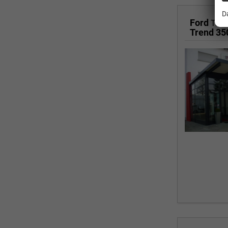
D
Ford
Tran
Trend 3