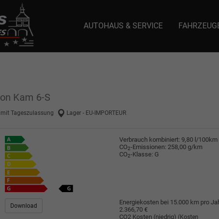
AUTOHAUS & SERVICE
FAHRZEUG
e: selector1-aee-de0k._domainkey.autoeinmaleins.onmicrosoft.com Host Nam
non Kam 6-S
 mit Tageszulassung
Lager - EU-IMPORTEUR
Verbrauch kombiniert:
9,80 l/100km
CO
-Emissionen:
258,00 g/km
2
CO
-Klasse:
G
2
Energiekosten bei 15.000 km pro Jah
Download
2.366,70 €
CO2 Kosten (niedrig)
(Kosten