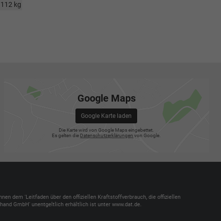
112 kg
Google Maps
Google Karte laden
Die Karte wird von Google Maps eingebettet.
Es gelten die
Datenschutzerklärungen
von Google.
dem 'Leitfaden über den offiziellen Kraftstoffverbrauch, die offiziellen
and GmbH' unentgeltlich erhältlich ist unter www.dat.de.