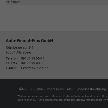
Stützlast
Auto-Einmal-Eins GmbH
Nürnbergerstr. 2-4
90584
Allersberg
Telefon:
09176 98 66-11
Telefax:
09176 99 90 00
E-Mail:
t.endres@a-e-e.de
HÄNDLER-LOGIN
Impressum
AGB
Widerrufsbelehrung
Weitere Informationen zum offiziellen Kraftstoffverbrauch und zu den offizi
spezifischen CO
-Emissionen und den offiziellen Stromverbrauch neuer PKW
2