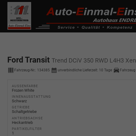
------------ Host Name : selector1._domainkey Points to address or valu
de0k._domainkey.autoeinmaleins.onmicrosoft.com
Ford Transit
Trend DCiV 350 RWD L4H3 Xe
Fahrzeug-Nr.:
134385
unverbindliche Lieferzeit:
10 Tage
Fahrzeug
AUSSENFARBE
Frozen White
INNENAUSSTATTUNG
Schwarz
GETRIEBE
Schaltgetriebe
ANTRIEBSACHSE
Heckantrieb
PARTIKELFILTER
1