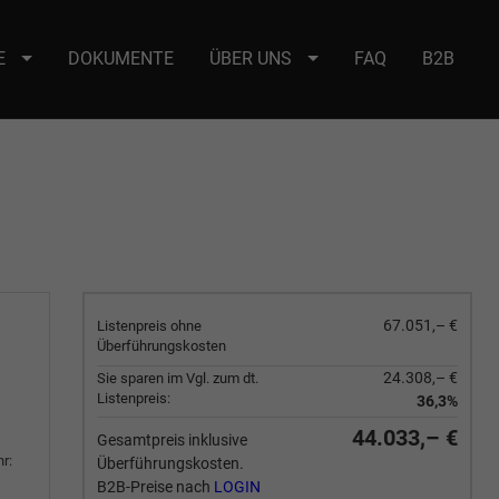
E
DOKUMENTE
ÜBER UNS
FAQ
B2B
e : selector2._domainkey Points to address or value: selector2-aee-
67.051,– €
Listenpreis ohne
Überführungskosten
24.308,– €
Sie sparen im Vgl. zum dt.
Listenpreis:
36,3%
44.033,– €
Gesamtpreis inklusive
r:
Überführungskosten.
B2B-Preise nach
LOGIN