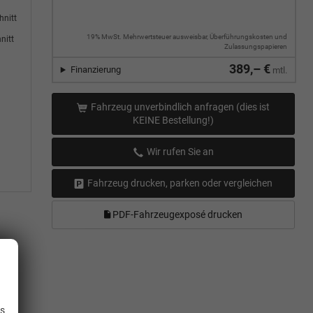
hnitt
19% MwSt. Mehrwertsteuer ausweisbar, Überführungskosten und
nitt
Zulassungspapieren
389,– €
Finanzierung
mtl.
Fahrzeug unverbindlich anfragen (dies ist
KEINE Bestellung!)
Wir rufen Sie an
Fahrzeug drucken, parken oder vergleichen
PDF-Fahrzeugexposé drucken
.
enz-
sch
is