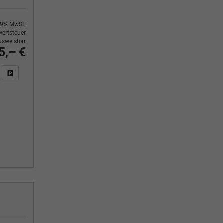
9% MwSt.
ertsteuer
usweisbar
5,– €
n Sie an
DF-Fahrzeugexposé drucken
Fahrzeug drucken, parken oder vergleichen