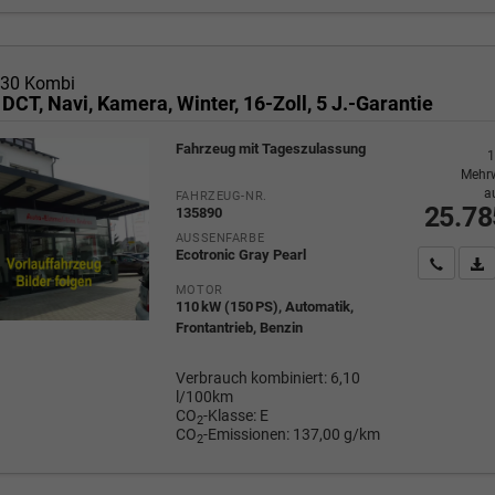
i30 Kombi
 DCT, Navi, Kamera, Winter, 16-Zoll, 5 J.-Garantie
Fahrzeug mit Tageszulassung
1
Mehrw
a
FAHRZEUG-NR.
25.78
135890
AUSSENFARBE
Ecotronic Gray Pearl
Wir rufe
P
MOTOR
110 kW (150 PS), Automatik,
Frontantrieb, Benzin
Verbrauch kombiniert:
6,10
l/100km
CO
-Klasse:
E
2
CO
-Emissionen:
137,00 g/km
2