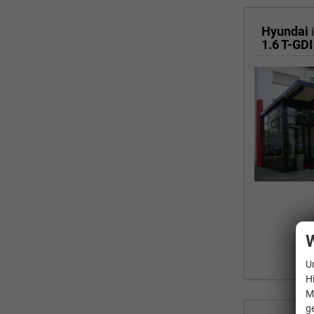
Hyundai
1.6 T-GDI
W
U
H
M
g