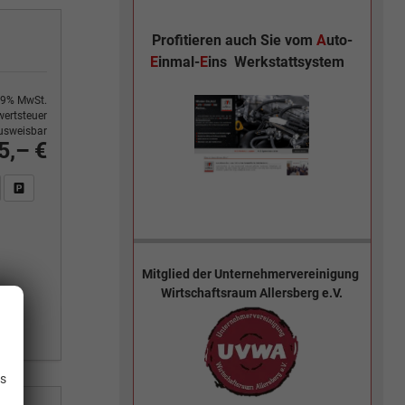
Profitieren auch Sie vom
A
uto-
E
inmal-
E
ins
Werkstattsystem
9% MwSt.
ertsteuer
usweisbar
5,– €
n Sie an
DF-Fahrzeugexposé drucken
Fahrzeug drucken, parken oder vergleichen
Mitglied der
Unternehmervereinigung
Wirtschaftsraum Allersberg e.V.
.
is