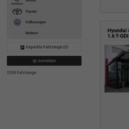
Skoda
Toyota
Volkswagen
Hyundai
Weitere
1.6 T-GDI
Geparkte Fahrzeuge (
0
)
Anmelden
2359 Fahrzeuge