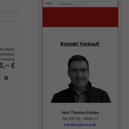
Kontakt Verkauf:
9% MwSt.
ertsteuer
usweisbar
5,– €
n Sie an
DF-Fahrzeugexposé drucken
Fahrzeug drucken, parken oder vergleichen
Herr Thomas Endres
Tel: 09176 / 9866-11
t.endres@a-e-e.de