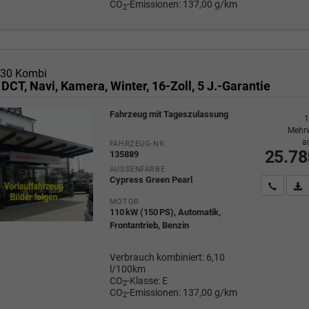
CO
-Emissionen:
137,00 g/km
2
i30 Kombi
 DCT, Navi, Kamera, Winter, 16-Zoll, 5 J.-Garantie
Fahrzeug mit Tageszulassung
1
Mehrw
a
FAHRZEUG-NR.
25.78
135889
AUSSENFARBE
Cypress Green Pearl
Wir rufe
P
MOTOR
110 kW (150 PS), Automatik,
Frontantrieb, Benzin
Verbrauch kombiniert:
6,10
l/100km
CO
-Klasse:
E
2
CO
-Emissionen:
137,00 g/km
2