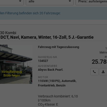
llen Filterung befinden sich
20
Fahrzeuge:
i30 Kombi
 DCT, Navi, Kamera, Winter, 16-Zoll, 5 J.-Garantie
Fahrzeug mit Tageszulassung
1
Mehrw
a
FAHRZEUG-NR.
25.78
134527
AUSSENFARBE
Abyss Back Pearl.
Wir rufe
P
MOTOR
110 kW (150 PS), Automatik,
Frontantrieb, Benzin
Verbrauch kombiniert:
6,10
l/100km
CO
-Klasse:
E
2