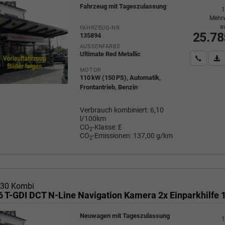
Fahrzeug mit Tageszulassung
1
Mehrw
a
FAHRZEUG-NR.
25.78
135894
AUSSENFARBE
Ultimate Red Metallic
Wir rufe
P
MOTOR
110 kW (150 PS), Automatik,
Frontantrieb, Benzin
Verbrauch kombiniert:
6,10
l/100km
CO
-Klasse:
E
2
CO
-Emissionen:
137,00 g/km
2
i30 Kombi
Neuwagen mit Tageszulassung
1