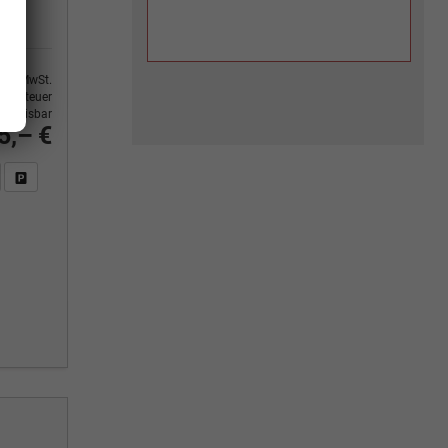
9% MwSt.
ertsteuer
usweisbar
5,– €
n Sie an
DF-Fahrzeugexposé drucken
Fahrzeug drucken, parken oder vergleichen