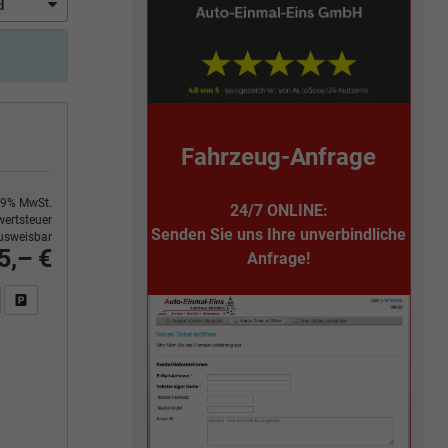
Fahrzeug-Anfrage
9% MwSt.
24/7 ONLINE:
ertsteuer
Senden Sie uns Ihre unverbindliche
usweisbar
5,– €
Anfrage!
n Sie an
DF-Fahrzeugexposé drucken
Fahrzeug drucken, parken oder vergleichen