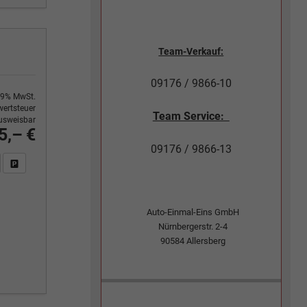
Team-Verkauf:
09176 / 9866-10
9% MwSt.
ertsteuer
Team Service:
usweisbar
5,– €
09176 / 9866-13
n Sie an
DF-Fahrzeugexposé drucken
Fahrzeug drucken, parken oder vergleichen
Auto-Einmal-Eins GmbH
Nürnbergerstr. 2-4
90584
Allersberg