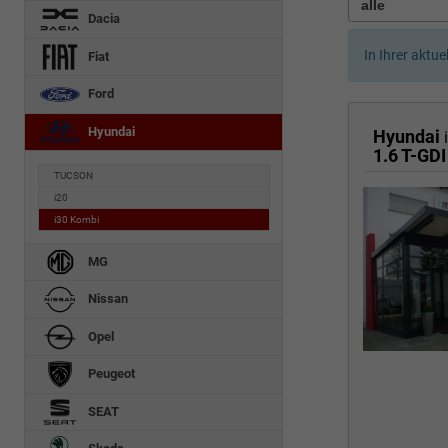
Dacia
In Ihrer aktue
Fiat
Ford
Hyundai
Hyundai
1.6 T-GDI
TUCSON
i20
i30 Kombi
MG
Nissan
Opel
Peugeot
SEAT