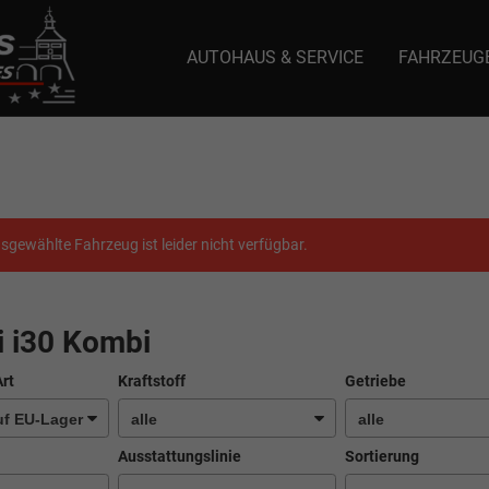
AUTOHAUS & SERVICE
FAHRZEUG
e: selector1-aee-de0k._domainkey.autoeinmaleins.onmicrosoft.com Host Nam
sgewählte Fahrzeug ist leider nicht verfügbar.
 i30 Kombi
Art
Kraftstoff
Getriebe
Ausstattungslinie
Sortierung