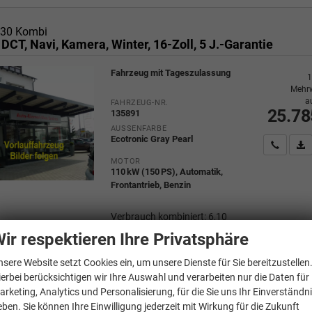
i30 Kombi
 DCT, Navi, Kamera, Winter, 16-Zoll, 5 J.-Garantie
Fahrzeug mit Tageszulassung
1
Mehrw
a
FAHRZEUG-NR.
25.78
135891
AUSSENFARBE
Ecotronic Gray Pearl
Wir rufe
P
MOTOR
110 kW (150 PS), Automatik,
Frontantrieb, Benzin
Verbrauch kombiniert:
6,10
l/100km
ir respektieren Ihre Privatsphäre
CO
-Klasse:
E
2
CO
-Emissionen:
137,00 g/km
2
nsere Website setzt Cookies ein, um unsere Dienste für Sie bereitzustellen
ierbei berücksichtigen wir Ihre Auswahl und verarbeiten nur die Daten für
arketing, Analytics und Personalisierung, für die Sie uns Ihr Einverständn
eben. Sie können Ihre Einwilligung jederzeit mit Wirkung für die Zukunft