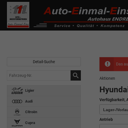
------------ Host Name : selector1._domainkey Points to address or valu
de0k._domainkey.autoeinmaleins.onmicrosoft.com
Detail-Suche
Das au
Fahrzeug-
Aktionen
Nr.
Hyundai
Ligier
Verfügbarkeit, 
Audi
Citroën
Antrieb
Cupra