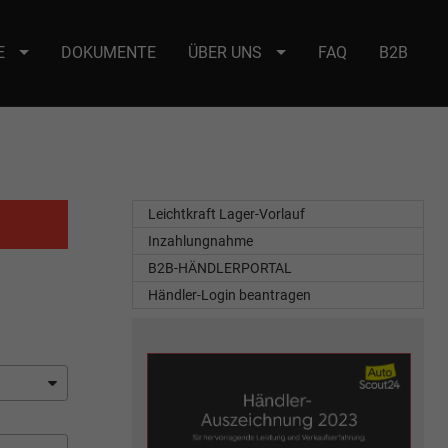
E
DOKUMENTE
ÜBER UNS
FAQ
B2B
e : selector2._domainkey Points to address or value: selector2-aee-
Leichtkraft Lager-Vorlauf
Inzahlungnahme
B2B-HÄNDLERPORTAL
Händler-Login beantragen