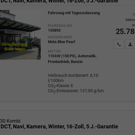
 DCT, Navi, Kamera, Winter, 16-Zoll, 5 J.-Garantie
Fahrzeug mit Tageszulassung
1
Mehrw
a
FAHRZEUG-NR.
25.78
135893
AUSSENFARBE
Meta Blue Pearl
Wir rufe
P
MOTOR
110 kW (150 PS), Automatik,
Frontantrieb, Benzin
Verbrauch kombiniert:
6,10
l/100km
CO
-Klasse:
E
2
CO
-Emissionen:
137,00 g/km
2
i30 Kombi
 DCT, Navi, Kamera, Winter, 16-Zoll, 5 J.-Garantie