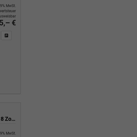
9% MwSt.
ertsteuer
usweisbar
5,– €
n Sie an
DF-Fahrzeugexposé drucken
Fahrzeug drucken, parken oder vergleichen
N Line 1.6 T-GDI DCT N-Line Navigation Kamera 2x Einparkhilfe 18 Zoll 2Zonenklima
9% MwSt.