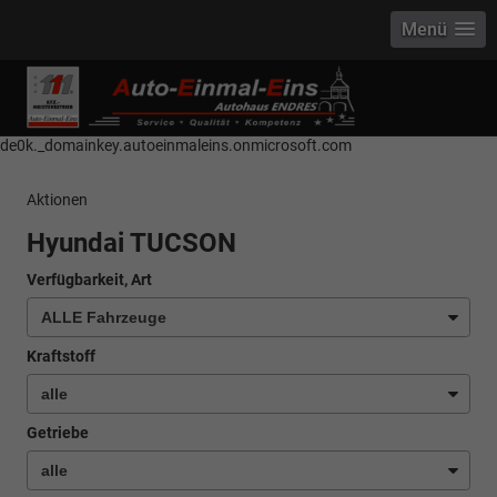
Menü
------------ Host Name : selector1._domainkey Points to address or value:
selector1-aee-de0k._domainkey.autoeinmaleins.onmicrosoft.com Host
Name : selector2._domainkey Points to address or value: selector2-aee-
de0k._domainkey.autoeinmaleins.onmicrosoft.com
Aktionen
Hyundai TUCSON
Verfügbarkeit, Art
Kraftstoff
Getriebe