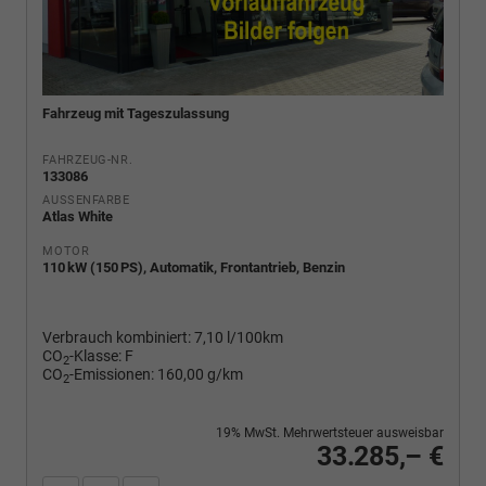
Fahrzeug mit Tageszulassung
FAHRZEUG-NR.
133086
AUSSENFARBE
Atlas White
MOTOR
110 kW (150 PS), Automatik, Frontantrieb, Benzin
Verbrauch kombiniert:
7,10 l/100km
CO
-Klasse:
F
2
CO
-Emissionen:
160,00 g/km
2
19% MwSt. Mehrwertsteuer ausweisbar
33.285,– €