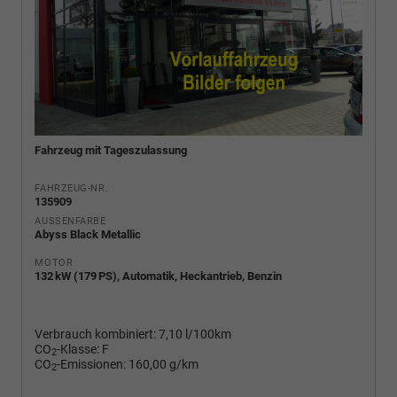
Fahrzeug mit Tageszulassung
FAHRZEUG-NR.
135909
AUSSENFARBE
Abyss Black Metallic
MOTOR
132 kW (179 PS), Automatik, Heckantrieb, Benzin
Verbrauch kombiniert:
7,10 l/100km
CO
-Klasse:
F
2
CO
-Emissionen:
160,00 g/km
2