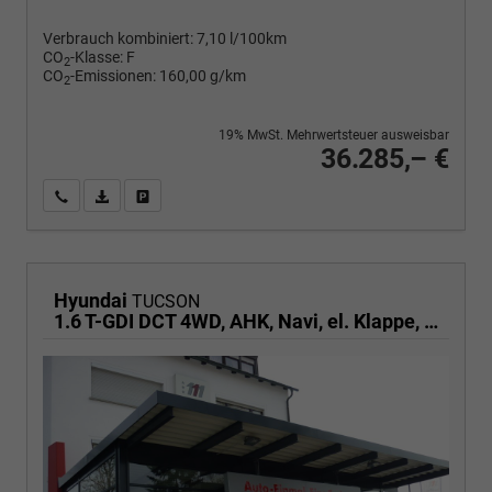
Verbrauch kombiniert:
7,10 l/100km
CO
-Klasse:
F
2
CO
-Emissionen:
160,00 g/km
2
19% MwSt. Mehrwertsteuer ausweisbar
36.285,– €
Wir rufen Sie an
PDF-Fahrzeugexposé drucken
Fahrzeug drucken, parken oder vergleichen
Hyundai
TUCSON
1.6 T-GDI DCT 4WD, AHK, Navi, el. Klappe, Kamera, Side, Winter, 19-Zoll