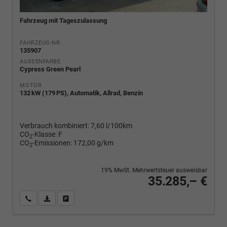
Fahrzeug mit Tageszulassung
FAHRZEUG-NR.
135907
AUSSENFARBE
Cypress Green Pearl
MOTOR
132 kW (179 PS), Automatik, Allrad, Benzin
Verbrauch kombiniert:
7,60 l/100km
CO
-Klasse:
F
2
CO
-Emissionen:
172,00 g/km
2
19% MwSt. Mehrwertsteuer ausweisbar
35.285,– €
Wir rufen Sie an
PDF-Fahrzeugexposé drucken
Fahrzeug drucken, parken oder vergleichen