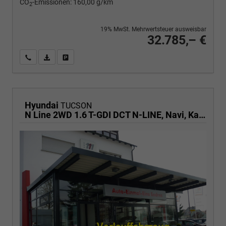
CO
-Emissionen:
160,00 g/km
2
19% MwSt. Mehrwertsteuer ausweisbar
32.785,– €
Wir rufen Sie an
PDF-Fahrzeugexposé drucken
Fahrzeug drucken, parken oder vergleichen
Hyundai
TUCSON
N Line 2WD 1.6 T-GDI DCT N-LINE, Navi, Kamera, Side, Winter