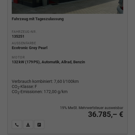
Fahrzeug mit Tageszulassung
FAHRZEUG-NR.
135251
AUSSENFARBE
Ecotronic Grey Pearl
MOTOR
132 kW (179 PS), Automatik, Allrad, Benzin
Verbrauch kombiniert:
7,60 l/100km
CO
-Klasse:
F
2
CO
-Emissionen:
172,00 g/km
2
19% MwSt. Mehrwertsteuer ausweisbar
36.785,– €
Wir rufen Sie an
PDF-Fahrzeugexposé drucken
Fahrzeug drucken, parken oder vergleichen