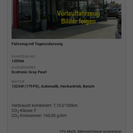
Fahrzeug mit Tageszulassung
FAHRZEUG-NR.
135906
AUSSENFARBE
Ecotronic Gray Pearl
MOTOR
132 kW (179 PS), Automatik, Heckantrieb, Benzin
Verbrauch kombiniert:
7,10 l/100km
CO
-Klasse:
F
2
CO
-Emissionen:
160,00 g/km
2
19% MwSt. Mehrwertsteuer ausweisbar