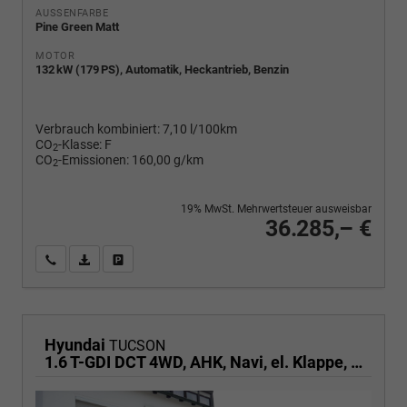
AUSSENFARBE
Pine Green Matt
MOTOR
132 kW (179 PS), Automatik, Heckantrieb, Benzin
Verbrauch kombiniert:
7,10 l/100km
CO
-Klasse:
F
2
CO
-Emissionen:
160,00 g/km
2
19% MwSt. Mehrwertsteuer ausweisbar
36.285,– €
Wir rufen Sie an
PDF-Fahrzeugexposé drucken
Fahrzeug drucken, parken oder vergleichen
Hyundai
TUCSON
1.6 T-GDI DCT 4WD, AHK, Navi, el. Klappe, Kamera, Side, Winter, 19-Zoll