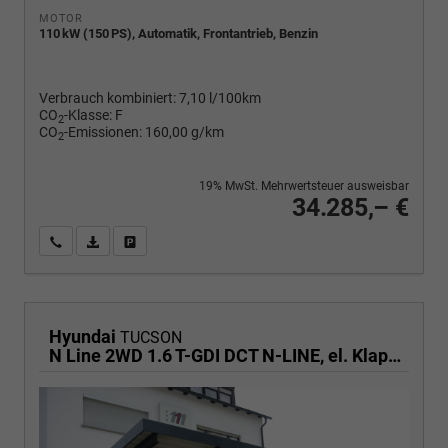
MOTOR
110 kW (150 PS), Automatik, Frontantrieb, Benzin
Verbrauch kombiniert:
7,10 l/100km
CO
-Klasse:
F
2
CO
-Emissionen:
160,00 g/km
2
19% MwSt. Mehrwertsteuer ausweisbar
34.285,– €
Wir rufen Sie an
PDF-Fahrzeugexposé drucken
Fahrzeug drucken, parken oder vergleichen
Hyundai
TUCSON
N Line 2WD 1.6 T-GDI DCT N-LINE, el. Klappe, Navi, Kamera, Side, Winter