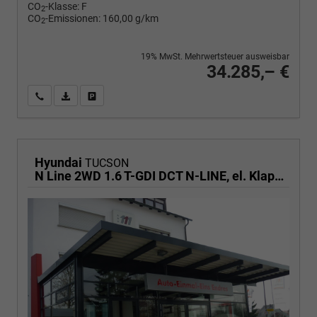
CO
-Klasse:
F
2
CO
-Emissionen:
160,00 g/km
2
19% MwSt. Mehrwertsteuer ausweisbar
34.285,– €
Wir rufen Sie an
PDF-Fahrzeugexposé drucken
Fahrzeug drucken, parken oder vergleichen
Hyundai
TUCSON
N Line 2WD 1.6 T-GDI DCT N-LINE, el. Klappe, Navi, Kamera, Side, Winter