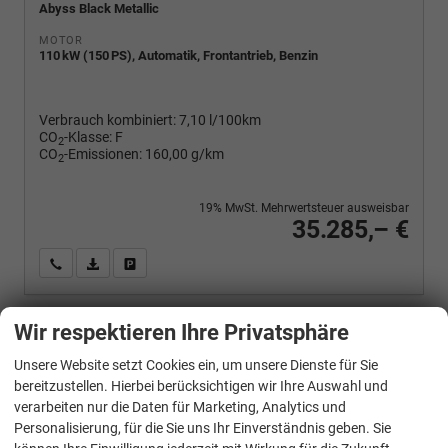
Abyss Black Metallic
MOTOR
110 kW (150 PS), Automatik, Frontantrieb, Benzin
Verbrauch kombiniert:
7,10 l/100km
CO
-Klasse:
F
2
CO
-Emissionen:
160,00 g/km
2
19% MwSt. Mehrwertsteuer ausweisbar
35.285,– €
Wir rufen Sie an
PDF-Fahrzeugexposé drucken
Fahrzeug drucken, parken oder vergleichen
Wir respektieren Ihre Privatsphäre
Hyundai
TUCSON
Unsere Website setzt Cookies ein, um unsere Dienste für Sie
1.6 T-GDI DCT 4WD, Navi, el. Klappe, Kamera, Side, Winter, 19-Zoll
bereitzustellen. Hierbei berücksichtigen wir Ihre Auswahl und
verarbeiten nur die Daten für Marketing, Analytics und
Personalisierung, für die Sie uns Ihr Einverständnis geben. Sie