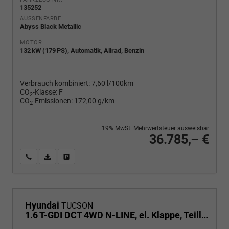
135252
AUSSENFARBE
Abyss Black Metallic
MOTOR
132 kW (179 PS), Automatik, Allrad, Benzin
Verbrauch kombiniert:
7,60 l/100km
CO
-Klasse:
F
2
CO
-Emissionen:
172,00 g/km
2
19% MwSt. Mehrwertsteuer ausweisbar
36.785,– €
Wir rufen Sie an
PDF-Fahrzeugexposé drucken
Fahrzeug drucken, parken oder vergleichen
Hyundai
TUCSON
1.6 T-GDI DCT 4WD N-LINE, el. Klappe, Teilleder, Navi, Kamera, ACC