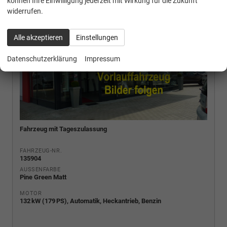
können Ihre Einwilligung jederzeit mit Wirkung für die Zukunft
widerrufen.
Alle akzeptieren
Einstellungen
Datenschutzerklärung
Impressum
Fahrzeug mit Tageszulassung
FAHRZEUG-NR.
135904
AUSSENFARBE
Pine Green Matt
MOTOR
132 kW (179 PS), Automatik, Heckantrieb, Benzin