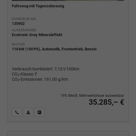
Fahrzeug mit Tageszulassung
FAHRZEUG-NR.
135902
AUSSENFARBE
Ecotronic Grey Mineraleffekt
MOTOR
110 kW (150 PS), Automatik, Frontantrieb, Benzin
Verbrauch kombiniert:
7,10 l/100km
CO
-Klasse:
F
2
CO
-Emissionen:
161,00 g/km
2
19% MwSt. Mehrwertsteuer ausweisbar
35.285,– €
Wir rufen Sie an
PDF-Fahrzeugexposé drucken
Fahrzeug drucken, parken oder vergleichen