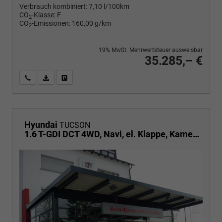
Verbrauch kombiniert:
7,10 l/100km
CO
-Klasse:
F
2
CO
-Emissionen:
160,00 g/km
2
19% MwSt. Mehrwertsteuer ausweisbar
35.285,– €
Wir rufen Sie an
PDF-Fahrzeugexposé drucken
Fahrzeug drucken, parken oder vergleichen
Hyundai
TUCSON
1.6 T-GDI DCT 4WD, Navi, el. Klappe, Kamera, Side, Winter, 19-Zoll