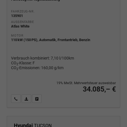
FAHRZEUG-NR.
135901
AUSSENFARBE
Atlas White
MOTOR
110 kW (150 PS), Automatik, Frontantrieb, Benzin
Verbrauch kombiniert:
7,10 l/100km
CO
-Klasse:
F
2
CO
-Emissionen:
160,00 g/km
2
19% MwSt. Mehrwertsteuer ausweisbar
34.085,– €
Wir rufen Sie an
PDF-Fahrzeugexposé drucken
Fahrzeug drucken, parken oder vergleichen
Hyundai
TUCSON