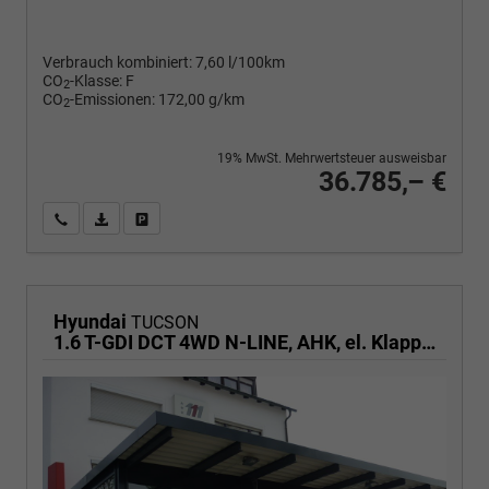
Verbrauch kombiniert:
7,60 l/100km
CO
-Klasse:
F
2
CO
-Emissionen:
172,00 g/km
2
19% MwSt. Mehrwertsteuer ausweisbar
36.785,– €
Wir rufen Sie an
PDF-Fahrzeugexposé drucken
Fahrzeug drucken, parken oder vergleichen
Hyundai
TUCSON
1.6 T-GDI DCT 4WD N-LINE, AHK, el. Klappe, Teilleder, Navi, Kamera, ACC