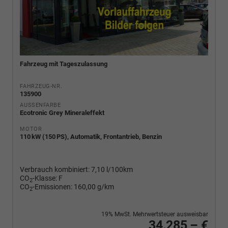
Fahrzeug mit Tageszulassung
FAHRZEUG-NR.
135900
AUSSENFARBE
Ecotronic Grey Mineraleffekt
MOTOR
110 kW (150 PS), Automatik, Frontantrieb, Benzin
Verbrauch kombiniert:
7,10 l/100km
CO
-Klasse:
F
2
CO
-Emissionen:
160,00 g/km
2
19% MwSt. Mehrwertsteuer ausweisbar
34.285,– €