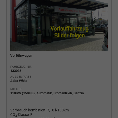
Vorführwagen
FAHRZEUG-NR.
133085
AUSSENFARBE
Atlas White
MOTOR
110 kW (150 PS), Automatik, Frontantrieb, Benzin
Verbrauch kombiniert:
7,10 l/100km
CO
-Klasse:
F
2