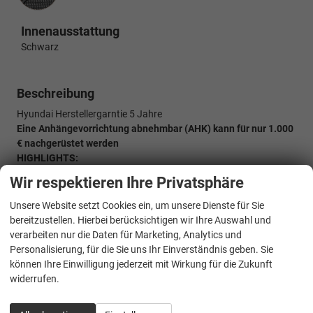
Innenausstattung
Schwarz
Beschreibung
Hyundai Herstellergarntie 5 Jahre
Eine Anhängevorrichtung abnehmbar (AHK) kann für nur 1.000
€ nachgerüstet werden
HIGHLIGHTS:
LED-Scheinwerfer
Wir respektieren Ihre Privatsphäre
Rückfahrkamera
AHK Vorbereitung
Unsere Website setzt Cookies ein, um unsere Dienste für Sie
Totwinkel-Assistent
bereitzustellen. Hierbei berücksichtigen wir Ihre Auswahl und
Teilleder
verarbeiten nur die Daten für Marketing, Analytics und
Virtual Cockpit
Personalisierung, für die Sie uns Ihr Einverständnis geben. Sie
Induktions-Ladestation
können Ihre Einwilligung jederzeit mit Wirkung für die Zukunft
Navigationssystem
widerrufen.
Fernlichtassistent (Light Assist)
Abstandstempomat (Adaptive Cruise Control)