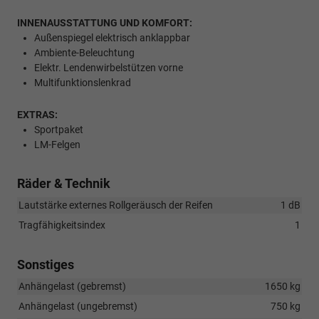
INNENAUSSTATTUNG UND KOMFORT:
Außenspiegel elektrisch anklappbar
Ambiente-Beleuchtung
Elektr. Lendenwirbelstützen vorne
Multifunktionslenkrad
EXTRAS:
Sportpaket
LM-Felgen
Räder & Technik
Lautstärke externes Rollgeräusch der Reifen
1 dB
Tragfähigkeitsindex
1
Sonstiges
Anhängelast (gebremst)
1650 kg
Anhängelast (ungebremst)
750 kg