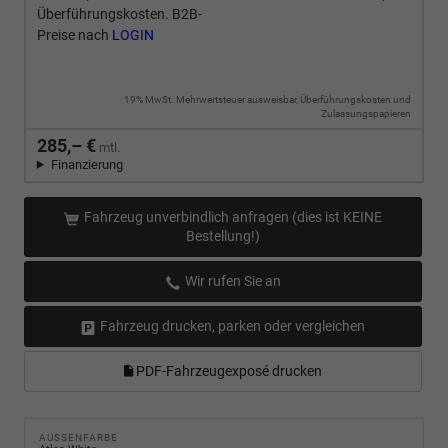
Überführungskosten. B2B-
Preise nach
LOGIN
19% MwSt. Mehrwertsteuer ausweisbar, Überführungskosten und
Zulassungspapieren
285,– €
mtl.
Finanzierung
Fahrzeug unverbindlich anfragen (dies ist KEINE
Bestellung!)
Wir rufen Sie an
Fahrzeug drucken, parken oder vergleichen
PDF-Fahrzeugexposé drucken
AUSSENFARBE