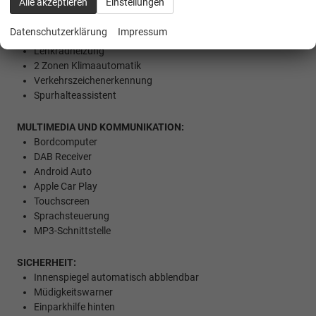
Alle akzeptieren
Einstellungen
Einparkhilfe vorne
Keyless Entry
Datenschutzerklärung
Impressum
Sitzheizung vorne
Lenkradheizung
2 Zonen Klimaautomatik
Verkehrszeichenerkennung
Spurhalteassistent
MULTIMEDIA UND KOMMUNIKATION:
Bordcomputer
DAB Receiver
Android Auto
Apple Car Play
Touchscreen
Sprachsteuerung
MP3-Schnittstelle
SICHERHEIT:
Innenspiegel automatisch abblendbar
Müdigkeitswarner
Einparkhilfe hinten