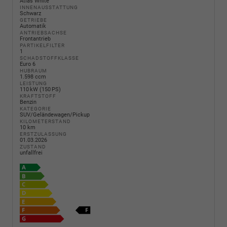
Atlas White
INNENAUSSTATTUNG
Schwarz
GETRIEBE
Automatik
ANTRIEBSACHSE
Frontantrieb
PARTIKELFILTER
1
SCHADSTOFFKLASSE
Euro 6
HUBRAUM
1.598 ccm
LEISTUNG
110 kW (150 PS)
KRAFTSTOFF
Benzin
KATEGORIE
SUV/Geländewagen/Pickup
KILOMETERSTAND
10 km
ERSTZULASSUNG
01.03.2026
ZUSTAND
unfallfrei