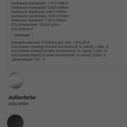
Verbrauch kombiniert:
7,10 l/100km
Verbrauch Innenstadt:
9,40 l/100km
Verbrauch Stadtrand:
6,60 l/100km
Verbrauch Landstraße:
5,90 l/100km
Verbrauch Autobahn:
7,50 l/100km
CO
-Emissionen:
160,00 g/km
2
CO
-Klasse:
F
2
Download
Energiekosten bei 15.000 km pro Jahr:
1.857,36 €
CO2 Kosten (niedrig)
:
1.440,- €
(Kosten Durchschnitt 10 Jahre)
CO2 Kosten (mittel)
:
3.420,- €
(Kosten Durchschnitt 10 Jahre)
CO2 Kosten (hoch)
:
5.280,- €
(Kosten Durchschnitt 10 Jahre)
Jahressteuer:
181,- €
Außenfarbe
Atlas White
Innenausstattung