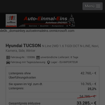
Menü
------------ Host Name : selector1._domainkey Points to address or value:
selector1-aee-de0k._domainkey.autoeinmaleins.onmicrosoft.com Host
Name : selector2._domainkey Points to address or value: selector2-aee-
de0k._domainkey.autoeinmaleins.onmicrosoft.com
Hyundai TUCSON
N Line 2WD 1.6 T-GDI DCT N-LINE, Navi,
Kamera, Side, Winter
Fahrzeug-Nr.:
133086
unverbindliche Lieferzeit:
8 Tage
Fahrzeug mit Tageszulassung
Lager - EU-IMPORTEUR
42.760,– €
Listenpreis ohne
Überführungskosten
10.765,– €
Sie sparen im Vgl. zum dt.
Listenpreis:
25,2%
34.785,– €
33.285,– €
Gesamtpreis inklusive