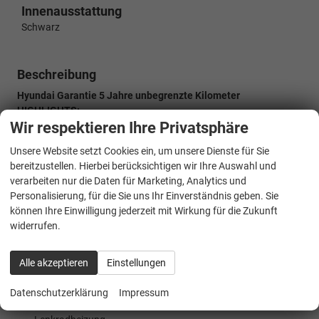
Innenausstattung
Schwarz
Beschreibung
Hyundai Garantie 5 Jahre unbegrenzte Kilometer
HIGHLIGHTS:
Wir respektieren Ihre Privatsphäre
LED-Scheinwerfer
Rückfahrkamera
Unsere Website setzt Cookies ein, um unsere Dienste für Sie
AHK Abnehmbar
bereitzustellen. Hierbei berücksichtigen wir Ihre Auswahl und
Totwinkel-Assistent
verarbeiten nur die Daten für Marketing, Analytics und
Teilleder
Personalisierung, für die Sie uns Ihr Einverständnis geben. Sie
Virtual Cockpit
können Ihre Einwilligung jederzeit mit Wirkung für die Zukunft
Induktions-Ladestation
widerrufen.
Navigationssystem
Fernlichtassistent (Light Assist)
Abstandstempomat (Adaptive Cruise Control)
Alle akzeptieren
Einstellungen
Einparkhilfe vorne
Keyless Entry
Datenschutzerklärung
Impressum
Sitzheizung vorne