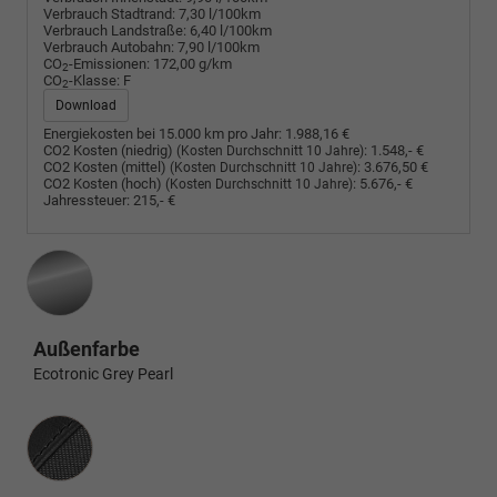
Verbrauch Stadtrand:
7,30 l/100km
Verbrauch Landstraße:
6,40 l/100km
Verbrauch Autobahn:
7,90 l/100km
CO
-Emissionen:
172,00 g/km
2
CO
-Klasse:
F
2
Download
Energiekosten bei 15.000 km pro Jahr:
1.988,16 €
CO2 Kosten (niedrig)
:
1.548,- €
(Kosten Durchschnitt 10 Jahre)
CO2 Kosten (mittel)
:
3.676,50 €
(Kosten Durchschnitt 10 Jahre)
CO2 Kosten (hoch)
:
5.676,- €
(Kosten Durchschnitt 10 Jahre)
Jahressteuer:
215,- €
Außenfarbe
Ecotronic Grey Pearl
Innenausstattung