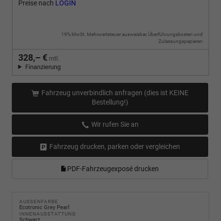
Preise nach
LOGIN
19% MwSt. Mehrwertsteuer ausweisbar, Überführungskosten und
Zulassungspapieren
328,– €
mtl.
Finanzierung
Fahrzeug unverbindlich anfragen (dies ist KEINE
Bestellung!)
Wir rufen Sie an
Fahrzeug drucken, parken oder vergleichen
PDF-Fahrzeugexposé drucken
AUSSENFARBE
Ecotronic Grey Pearl
INNENAUSSTATTUNG
Schwarz