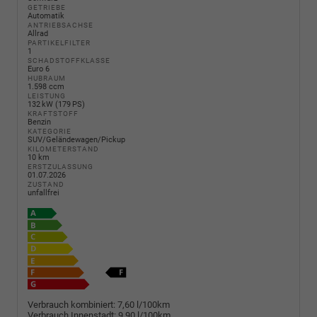
GETRIEBE
Automatik
ANTRIEBSACHSE
Allrad
PARTIKELFILTER
1
SCHADSTOFFKLASSE
Euro 6
HUBRAUM
1.598 ccm
LEISTUNG
132 kW (179 PS)
KRAFTSTOFF
Benzin
KATEGORIE
SUV/Geländewagen/Pickup
KILOMETERSTAND
10 km
ERSTZULASSUNG
01.07.2026
ZUSTAND
unfallfrei
Verbrauch kombiniert:
7,60 l/100km
Verbrauch Innenstadt:
9,90 l/100km