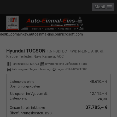
Menü
------------ Host Name : selector1._domainkey Points to address or value:
selector1-aee-de0k._domainkey.autoeinmaleins.onmicrosoft.com Host
Name : selector2._domainkey Points to address or value: selector2-aee-
de0k._domainkey.autoeinmaleins.onmicrosoft.com
Hyundai TUCSON
1.6 T-GDI DCT 4WD N-LINE, AHK, el.
Klappe, Teilleder, Navi, Kamera, ACC
Fahrzeug-Nr.:
134773
unverbindliche Lieferzeit:
8 Tage
Fahrzeug mit Tageszulassung
Lager - EU-IMPORTEUR
48.610,– €
Listenpreis ohne
Überführungskosten
12.115,– €
Sie sparen im Vgl. zum dt.
Listenpreis:
24,9%
37.785,– €
Gesamtpreis inklusive
Überführungskosten. B2B-