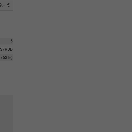
9,– €
5
S7RDD
1763 kg