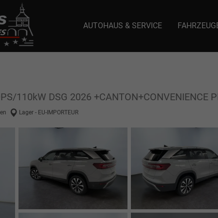
AUTOHAUS & SERVICE
FAHRZEUG
e: selector1-aee-de0k._domainkey.autoeinmaleins.onmicrosoft.com Host Nam
 150PS/110kW DSG 2026 +CANTON+CONVENIENC
en
Lager - EU-IMPORTEUR