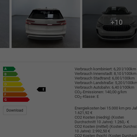
+10
Verbrauch kombiniert:
6,20 l/100km
Verbrauch Innenstadt:
8,10 l/100km
Verbrauch Stadtrand:
6,00 l/100km
Verbrauch Landstraße:
5,20 l/100k
Verbrauch Autobahn:
6,40 l/100km
CO
-Emissionen:
140,00 g/km
2
CO
-Klasse:
E
2
Energiekosten bei 15.000 km pro Jah
Download
1.621,92 €
CO2 Kosten (niedrig)
(Kosten
:
1.260,- €
Durchschnitt 10 Jahre)
CO2 Kosten (mittel)
(Kosten Durchsc
:
2.992,50 €
10 Jahre)
CO2 Kosten (hoch)
(Kosten Durchsch