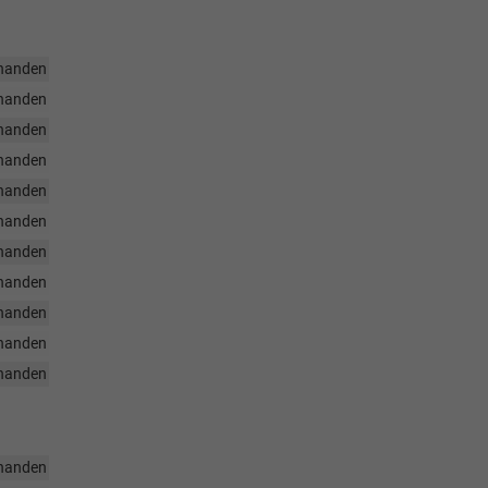
handen
handen
handen
handen
handen
handen
handen
handen
handen
handen
handen
handen