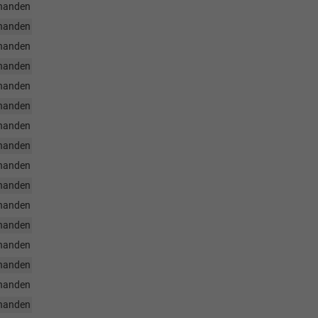
handen
handen
handen
handen
handen
handen
handen
handen
handen
handen
handen
handen
handen
handen
handen
handen