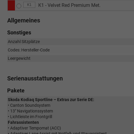
K1 - Velvet Red Premium Met.
K1
Allgemeines
Sonstiges
Anzahl Sitzplätze
Codes: Hersteller-Code
Leergewicht
Serienausstattungen
Pakete
Skoda Kodiaq Sportline – Extras zur Serie DE:
• Canton Soundsystem
• 13" Navigationssystem
• Lichtleiste im Frontgrill
Fahrassistenten
• Adaptiver Tempomat (ACC)
• Adaptiver Lane Assist mit Notfall- und Stauassistent