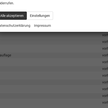
vor
iderrufen.
vor
vor
Alle akzeptieren
Einstellungen
vor
atenschutzerklärung
Impressum
vor
vor
vor
vor
nauflage
vor
vor
vor
vor
vor
vor
vor
vor