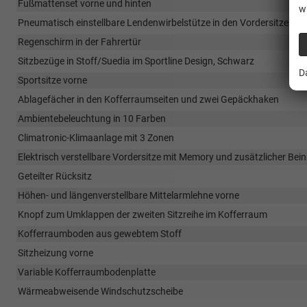
Fußmattenset vorne und hinten
w
Pneumatisch einstellbare Lendenwirbelstütze in den Vordersitzen
Regenschirm in der Fahrertür
Sitzbezüge in Stoff/Suedia im Sportline Design, Schwarz
D
Sportsitze vorne
Ablagefächer in den Kofferraumseiten und zwei Gepäckhaken
Ambientebeleuchtung in 10 Farben
Climatronic-Klimaanlage mit 3 Zonen
Elektrisch verstellbare Vordersitze mit Memory und zusätzlicher Bei
Geteilter Rücksitz
Höhen- und längenverstellbare Mittelarmlehne vorne
Knopf zum Umklappen der zweiten Sitzreihe im Kofferraum
Kofferraumboden aus gewebtem Stoff
Sitzheizung vorne
Variable Kofferraumbodenplatte
Wärmeabweisende Windschutzscheibe