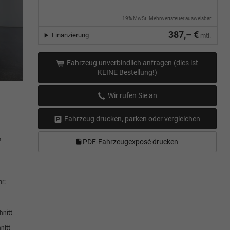
19% MwSt. Mehrwertsteuer ausweisbar
387,– €
Finanzierung
mtl.
Fahrzeug unverbindlich anfragen (dies ist
KEINE Bestellung!)
Wir rufen Sie an
Fahrzeug drucken, parken oder vergleichen
m
PDF-Fahrzeugexposé drucken
r:
hnitt
nitt