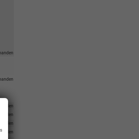
handen
handen
handen
handen
.
handen
is
handen