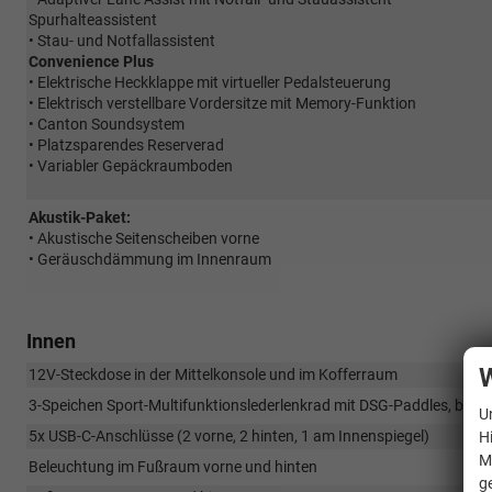
Spurhalteassistent
• Stau- und Notfallassistent
Convenience Plus
• Elektrische Heckklappe mit virtueller Pedalsteuerung
• Elektrisch verstellbare Vordersitze mit Memory-Funktion
• Canton Soundsystem
• Platzsparendes Reserverad
• Variabler Gepäckraumboden
Akustik-Paket:
• Akustische Seitenscheiben vorne
• Geräuschdämmung im Innenraum
Innen
W
12V-Steckdose in der Mittelkonsole und im Kofferraum
3-Speichen Sport-Multifunktionslederlenkrad mit DSG-Paddles, behe
U
5x USB-C-Anschlüsse (2 vorne, 2 hinten, 1 am Innenspiegel)
H
M
Beleuchtung im Fußraum vorne und hinten
g