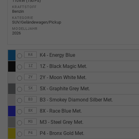
110 kW (150 PS)
KRAFTSTOFF
Benzin
KATEGORIE
SUV/Geländewagen/Pickup
MODELLJAHR
2026
K4 - Energy Blue
K4
1Z - Black Magic Met.
1Z
2Y - Moon White Met.
2Y
5X - Graphite Grey Met.
5X
B3 - Smokey Diamond Silber Met.
B3
8X - Race Blue Met.
8X
M3 - Steel Grey Met.
M3
P4 - Bronx Gold Met.
P4