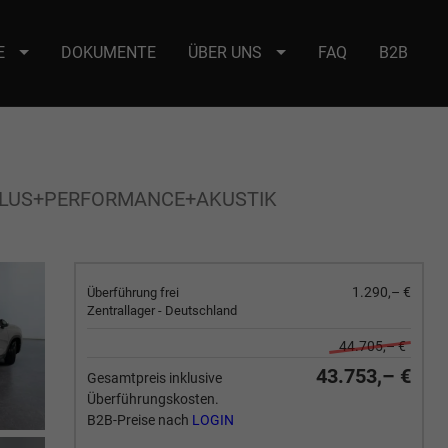
E
DOKUMENTE
ÜBER UNS
FAQ
B2B
e : selector2._domainkey Points to address or value: selector2-aee-
E PLUS+PERFORMANCE+AKUSTIK
1.290,– €
Überführung frei
Zentrallager - Deutschland
44.705,– €
43.753,– €
Gesamtpreis inklusive
Überführungskosten.
B2B-Preise nach
LOGIN