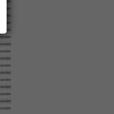
handen
handen
handen
handen
handen
handen
handen
handen
handen
handen
handen
handen
handen
handen
handen
handen