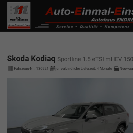
------------ Host Name : selector1._domainkey Points to address or valu
de0k._domainkey.autoeinmaleins.onmicrosoft.com
Skoda Kodiaq
Sportline 1.5 eTSI mHEV
Fahrzeug-Nr.:
130921
unverbindliche Lieferzeit:
4 Monate
Neuwag