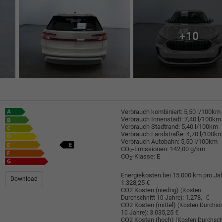
+10
Verbrauch kombiniert:
5,50 l/100km
Verbrauch Innenstadt:
7,40 l/100km
Verbrauch Stadtrand:
5,40 l/100km
Verbrauch Landstraße:
4,70 l/100k
Verbrauch Autobahn:
5,50 l/100km
CO
-Emissionen:
142,00 g/km
2
CO
-Klasse:
E
2
Energiekosten bei 15.000 km pro Jah
Download
1.328,25 €
CO2 Kosten (niedrig)
(Kosten
:
1.278,- €
Durchschnitt 10 Jahre)
CO2 Kosten (mittel)
(Kosten Durchsc
:
3.035,25 €
10 Jahre)
CO2 Kosten (hoch)
(Kosten Durchsch