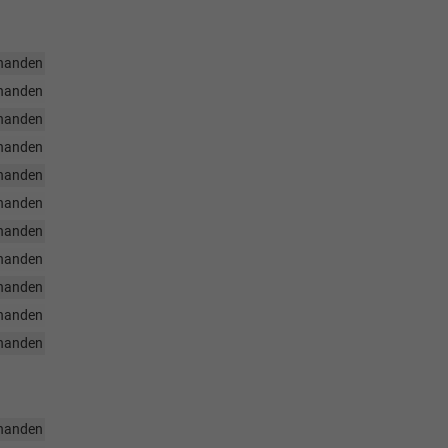
handen
handen
handen
handen
handen
handen
handen
handen
handen
handen
handen
handen