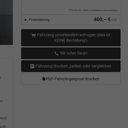
19% MwSt. Mehrwertsteuer ausweisbar
400,– €
Finanzierung
mtl.
Fahrzeug unverbindlich anfragen (dies ist
KEINE Bestellung!)
Wir rufen Sie an
Fahrzeug drucken, parken oder vergleichen
m
PDF-Fahrzeugexposé drucken
r:
hnitt
nitt