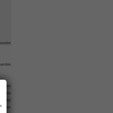
handen
handen
handen
handen
.
handen
is
handen