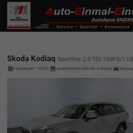
------------ Host Name : selector1._domainkey Points to address or valu
de0k._domainkey.autoeinmaleins.onmicrosoft.com
Skoda Kodiaq
Sportline 2.0 TDI 150PS
Fahrzeug-Nr.:
130923
unverbindliche Lieferzeit:
4 Monate
Neuwag