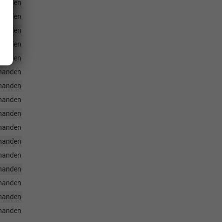
handen
handen
handen
handen
handen
handen
handen
handen
handen
handen
handen
handen
handen
handen
handen
handen