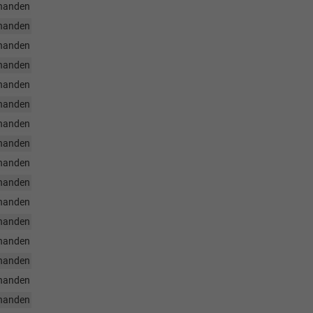
handen
handen
handen
handen
handen
handen
handen
handen
handen
handen
handen
handen
handen
handen
handen
handen