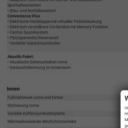
Spurhalteassistent
• Stau- und Notfallassistent
Convenience Plus
• Elektrische Heckklappe mit virtueller Pedalsteuerung
• Elektrisch verstellbare Vordersitze mit Memory-Funktion
• Canton Soundsystem
• Platzsparendes Reserverad
• Variabler Gepäckraumboden
Akustik-Paket:
• Akustische Seitenscheiben vorne
• Geräuschdämmung im Innenraum
Innen
W
Fußmattenset vorne und hinten
Sitzheizung vorne
U
Variable Kofferraumbodenplatte
H
M
Wärmeabweisende Windschutzscheibe
g