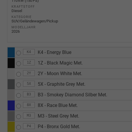
110 kW (150 PS)
KRAFTSTOFF
Diesel
KATEGORIE
SUV/Geländewagen/Pickup
MODELLJAHR
2026
K4 - Energy Blue
K4
1Z - Black Magic Met.
1Z
2Y - Moon White Met.
2Y
5X - Graphite Grey Met.
5X
B3 - Smokey Diamond Silber Met.
B3
8X - Race Blue Met.
8X
M3 - Steel Grey Met.
M3
P4 - Bronx Gold Met.
P4