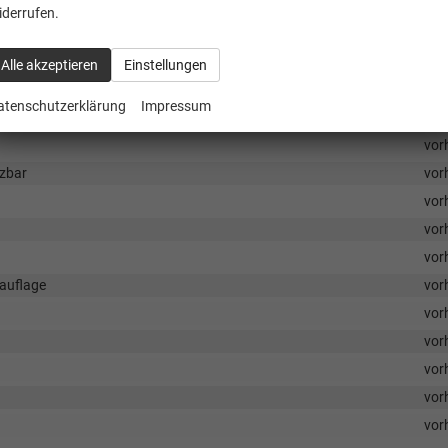
vor
iderrufen.
vor
vor
Alle akzeptieren
Einstellungen
vor
atenschutzerklärung
Impressum
vor
vor
izbar
vor
vor
vor
vor
nauflage
vor
vor
vor
vor
vor
vor