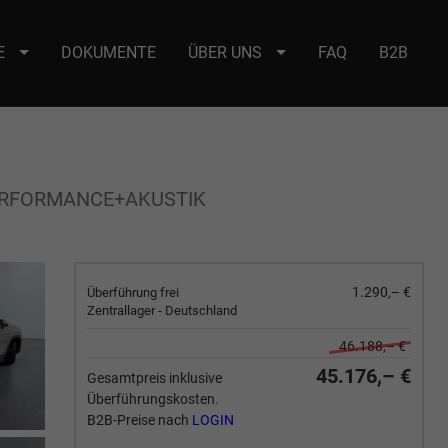
E
DOKUMENTE
ÜBER UNS
FAQ
B2B
e : selector2._domainkey Points to address or value: selector2-aee-
PERFORMANCE+AKUSTIK
1.290,– €
Überführung frei
Zentrallager - Deutschland
46.188,– €
45.176,– €
Gesamtpreis inklusive
Überführungskosten.
B2B-Preise nach
LOGIN