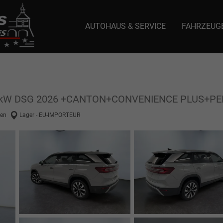
AUTOHAUS & SERVICE
FAHRZEUG
e: selector1-aee-de0k._domainkey.autoeinmaleins.onmicrosoft.com Host Nam
/110kW DSG 2026 +CANTON+CONVENIENCE PLUS+
en
Lager - EU-IMPORTEUR