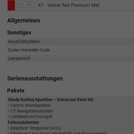
K1 - Velvet Red Premium Met.
K1
Allgemeines
Sonstiges
Anzahl Sitzplätze
Codes: Hersteller-Code
Leergewicht
Serienausstattungen
Pakete
Skoda Kodiaq Sportline – Extras zur Serie DE:
• Canton Soundsystem
• 13" Navigationssystem
• Lichtleiste im Frontgrill
Fahrassistenten
• Adaptiver Tempomat (ACC)
• Adaptiver Lane Assist mit Notfall- und Stauassistent