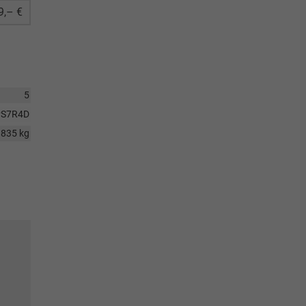
9,– €
5
PS7R4D
1835 kg