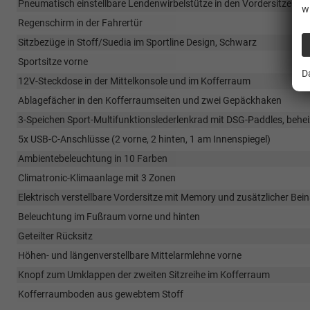
Pneumatisch einstellbare Lendenwirbelstütze in den Vordersitzen
w
Regenschirm in der Fahrertür
Sitzbezüge in Stoff/Suedia im Sportline Design, Schwarz
Sportsitze vorne
D
12V-Steckdose in der Mittelkonsole und im Kofferraum
Ablagefächer in den Kofferraumseiten und zwei Gepäckhaken
3-Speichen Sport-Multifunktionslederlenkrad mit DSG-Paddles, behe
5x USB-C-Anschlüsse (2 vorne, 2 hinten, 1 am Innenspiegel)
Ambientebeleuchtung in 10 Farben
Climatronic-Klimaanlage mit 3 Zonen
Elektrisch verstellbare Vordersitze mit Memory und zusätzlicher Bei
Beleuchtung im Fußraum vorne und hinten
Geteilter Rücksitz
Höhen- und längenverstellbare Mittelarmlehne vorne
Knopf zum Umklappen der zweiten Sitzreihe im Kofferraum
Kofferraumboden aus gewebtem Stoff