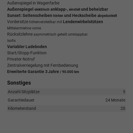
Außenspiegel in Wagenfarbe
Außenspiegel
anklapp-,
und beheizbar
elektrisch
einstell
Sunset: Seitenscheiben
und Heckscheibe
hinten
abqedunkelt
Vordersitze
Lendenwirbelstützen
höhenverstellbar mit
Mittelarmlehne vorne
Rücksitzlehne
asymmetrisch geteilt umklappbar
Isofix
Variabler Ladeboden
Start/Stopp-Funktion
Privater Notruf
Zentralverriegelung mit Fernbedienung
Erweiterte Garantie 3
Jahre
/ 90.000 km
Sonstiges
Anzahl Sitzplätze
5
Garantiedauer
24 Monate
Kilometerstand
20