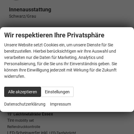
Innenausstattung
Schwarz/Grau
Wir respektieren Ihre Privatsphäre
Beschreibung
Unsere Website setzt Cookies ein, um unsere Dienste für Sie
Klim
Care
(gAK)
aanlage'Air
Climatronic'
bereitzustellen. Hierbei berücksichtigen wir Ihre Auswahl und
App-Connect
wireless (gwl)
verarbeiten nur die Daten für Marketing, Analytics und
Einparkhilfe
und
(7X2)
vorne
hinten
Personalisierung, für die Sie uns Ihr Einverständnis geben. Sie
Sitzheizung vorne (4A3)
können Ihre Einwilligung jederzeit mit Wirkung für die Zukunft
Reserverad
(PWG)
widerrufen.
ABS, ASR, ESP
Alle akzeptieren
Einstellungen
Doppel-/Seiten-/Kopfairbags
Center-Airbag
Datenschutzerklärung
Impressum
Beifahrerairbag deaktivierbar
Essex
15" Leichtmetallräder
Tire
mobility set
Reifendruckkontrolle
LED-Scheinwerfer inkl.
LED-Tagfahrlicht