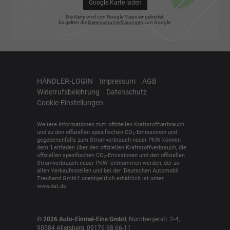
Google Karte laden
Die Karte wird von Google Maps eingebettet.
Es gelten die
Datenschutzerklärungen
von Google.
HÄNDLER-LOGIN
Impressum
AGB
Widerrufsbelehrung
Datenschutz
Cookie-Einstellungen
Weitere Informationen zum offiziellen Kraftstoffverbrauch
und zu den offiziellen spezifischen CO
-Emissionen und
2
gegebenenfalls zum Stromverbrauch neuer PKW können
dem 'Leitfaden über den offiziellen Kraftstoffverbrauch, die
offiziellen spezifischen CO
-Emissionen und den offiziellen
2
Stromverbrauch neuer PKW' entnommen werden, der an
allen Verkaufsstellen und bei der 'Deutschen Automobil
Treuhand GmbH' unentgeltlich erhältlich ist unter
www.dat.de.
© 2026
Auto-Einmal-Eins GmbH
,
Nürnbergerstr. 2-4
,
90584
Allersberg,
09176 98 66-11