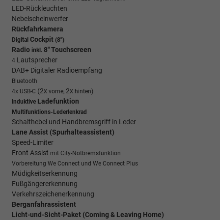
LED-Rückleuchten
Nebelscheinwerfer
Rückfahrkamera
Cockpit
Digital
(8")
Radio
8" Touchscreen
inkl.
Lautsprecher
4
DAB+ Digitaler Radioempfang
Bluetooth
(2x
2x
4x USB-C
vorne,
hinten)
Ladefunktion
lnduktive
Multifunktions-Lederlenkrad
Schalthebel und Handbremsgriff in Leder
Lane Assist (Spurhalteassistent)
Speed-Limiter
Front Assist
mit City-Notbremsfunktion
Vorbereitung We Connect und We Connect Plus
Müdigkeitserkennung
Fußgängererkennung
Verkehrszeichenerkennung
Berganfahrassistent
Licht-und-Sicht-Paket (Coming & Leaving Home)