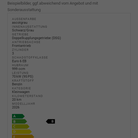
Beispielbilder, ggf.abweichend vom Angebot und mit
Sonderausstattung
AUSSENFARBE
ascotgrau
INNENAUSSTATTUNG
Schwarz/Grau
GETRIEBE
Doppelkupplungsgetriebe (DSG)
ANTRIEBSACHSE
Frontantrieb
ZYLINDER
3
SCHADSTOFFKLASSE
Euro 6 EB
HUBRAUM
999 ccm
LEISTUNG
70 kW (95 PS)
KRAFTSTOFF
Benzin
KATEGORIE
Kleinwagen
KILOMETERSTAND
20 km
MODELLJAHR
2026