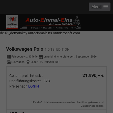
Menü
------------ Host Name : selector1._domainkey Points to address or value:
selector1-aee-de0k._domainkey.autoeinmaleins.onmicrosoft.com Host
Name : selector2._domainkey Points to address or value: selector2-aee-
de0k._domainkey.autoeinmaleins.onmicrosoft.com
Volkswagen Polo
1.0 TSI EDITION
Fahrzeug-Nr.:
134646
unverbindliche Lieferzeit: September 2026
Neuwagen
Lager - EU-IMPORTEUR
21.990,– €
Gesamtpreis inklusive
Überführungskosten. B2B-
Preise nach
LOGIN
19% MwSt. Mehrwertsteuer ausweisbar, Überführungskosten und
Zulassungspapieren