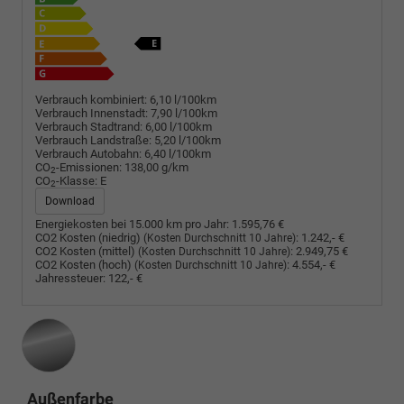
Verbrauch kombiniert:
6,10 l/100km
Verbrauch Innenstadt:
7,90 l/100km
Verbrauch Stadtrand:
6,00 l/100km
Verbrauch Landstraße:
5,20 l/100km
Verbrauch Autobahn:
6,40 l/100km
CO
-Emissionen:
138,00 g/km
2
CO
-Klasse:
E
2
Download
Energiekosten bei 15.000 km pro Jahr:
1.595,76 €
CO2 Kosten (niedrig)
:
1.242,- €
(Kosten Durchschnitt 10 Jahre)
CO2 Kosten (mittel)
:
2.949,75 €
(Kosten Durchschnitt 10 Jahre)
CO2 Kosten (hoch)
:
4.554,- €
(Kosten Durchschnitt 10 Jahre)
Jahressteuer:
122,- €
Außenfarbe