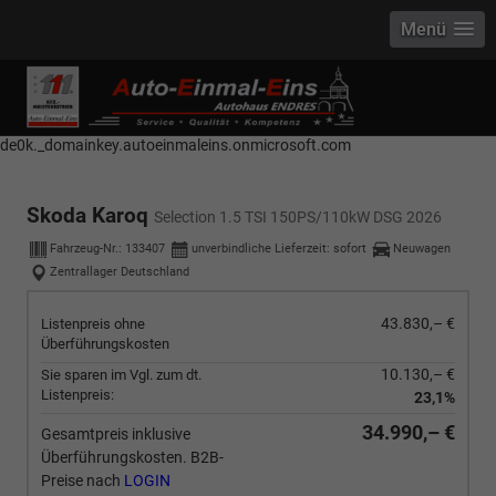
Menü
------------ Host Name : selector1._domainkey Points to address or value:
selector1-aee-de0k._domainkey.autoeinmaleins.onmicrosoft.com Host
Name : selector2._domainkey Points to address or value: selector2-aee-
de0k._domainkey.autoeinmaleins.onmicrosoft.com
Skoda Karoq
Selection 1.5 TSI 150PS/110kW DSG 2026
Fahrzeug-Nr.:
133407
unverbindliche Lieferzeit: sofort
Neuwagen
Zentrallager Deutschland
43.830,– €
Listenpreis ohne
Überführungskosten
10.130,– €
Sie sparen im Vgl. zum dt.
Listenpreis:
23,1%
34.990,– €
Gesamtpreis inklusive
Überführungskosten. B2B-
Preise nach
LOGIN