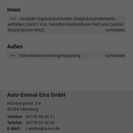
Innen
Variabler Gepäckraumboden (Gepäckraumelemente
PKP
entfallen) (nicht i.V.m. Varioflex Rücksitzbank PWD und Canton
Sound System RA2)
vorhanden
Außen
Schwenkbare Anhängerkupplung
vorhanden
PK1
Auto-Einmal-Eins GmbH
Nürnbergerstr. 2-4
90584
Allersberg
Telefon:
09176 98 66-11
Telefax:
09176 99 90 00
E-Mail:
t.endres@a-e-e.de