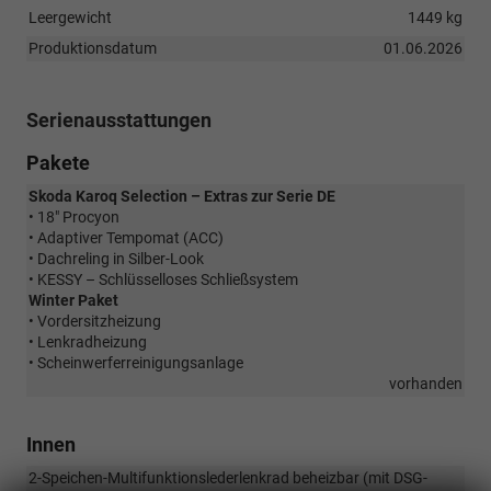
Leergewicht
1449 kg
Produktionsdatum
01.06.2026
Serienausstattungen
Pakete
Skoda Karoq Selection – Extras zur Serie DE
• 18" Procyon
• Adaptiver Tempomat (ACC)
• Dachreling in Silber-Look
• KESSY – Schlüsselloses Schließsystem
Winter Paket
• Vordersitzheizung
• Lenkradheizung
• Scheinwerferreinigungsanlage
vorhanden
Innen
2-Speichen-Multifunktionslederlenkrad beheizbar (mit DSG-