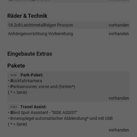
Räder & Technik
18 Zoll Leichtmetallfelgen Procyon
vorhanden
Anhängevorrichtung-Vorbereitung
vorhanden
Eingebaute Extras
Pakete
Park-Paket:
W5F
•
R
ückfahrkamera
•
P
arksensoren, vorne und (hinten*)
( * = Serie)
vorhanden
Travel Assist:
P5H
•
B
lind Spot Assistent - "SIDE ASSIST"
•
I
nnenspiegel automatischer Abblendung* und mit USB
( * = Serie)
vorhanden