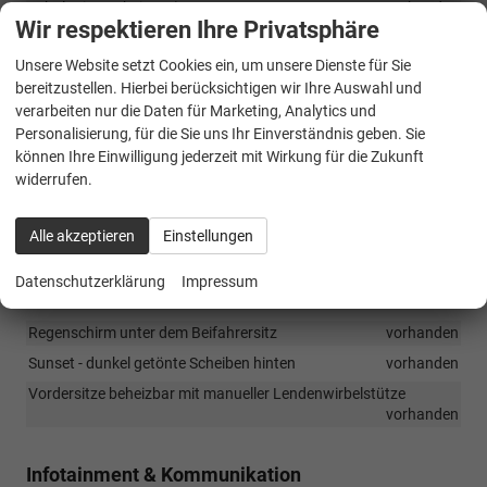
Schaltwippen bei DSG)
vorhanden
Wir respektieren Ihre Privatsphäre
8 Zoll Active Info Display
vorhanden
Unsere Website setzt Cookies ein, um unsere Dienste für Sie
Climatronic-Klimaanlage mit 2-Zonen-Regelung
vorhanden
bereitzustellen. Hierbei berücksichtigen wir Ihre Auswahl und
Dachhimmel
vorhanden
verarbeiten nur die Daten für Marketing, Analytics und
Dekorelemente an den Türverkleidungen - Anodized Cross
Personalisierung, für die Sie uns Ihr Einverständnis geben. Sie
vorhanden
können Ihre Einwilligung jederzeit mit Wirkung für die Zukunft
widerrufen.
Dekorelemente im Armaturenbrett - Unique Chrome
vorhanden
Einstiegsleisten in den Vordertüren
vorhanden
Alle akzeptieren
Einstellungen
Innenspiegel automatisch abblendend
vorhanden
Mittelarmlehne vorne
vorhanden
Datenschutzerklärung
Impressum
Radlaufschutz
vorhanden
Regenschirm unter dem Beifahrersitz
vorhanden
Sunset - dunkel getönte Scheiben hinten
vorhanden
Vordersitze beheizbar mit manueller Lendenwirbelstütze
vorhanden
Infotainment & Kommunikation