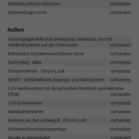
Reifendruckkontrollsystem
vorhanden
Seitenairbags vorne
vorhanden
Außen
Außenspiegel elektrisch anklappbar, beheizbar und mit
Abblendfunktion auf der Fahrerseite
vorhanden
Beheizbare Scheibenwaschdüsen vorne
vorhanden
Dachreling - silber
vorhanden
Fensterrahmen - Chrom-Look
vorhanden
KESSY - schlüsselloses Zugangs- und Startsystem
vorhanden
LED-Heckleuchten mit dynamischem Blinklicht und Welcome-
Effekt
vorhanden
LED-Scheinwerfer
vorhanden
Nebelscheinwerfer
vorhanden
Rahmen um den Kühlergrill - Chrom-Look
vorhanden
Scheinwerferreinigungsanlage
vorhanden
Spoiler in Wagenfarbe
vorhanden