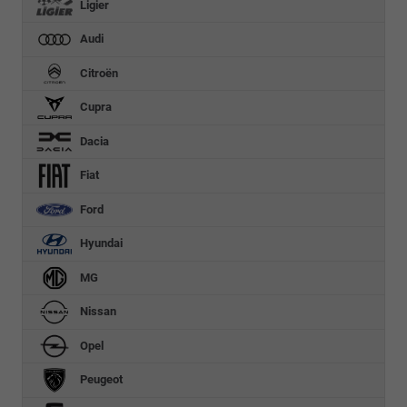
Ligier
Audi
Citroën
Cupra
Dacia
Fiat
Ford
Hyundai
MG
Nissan
Opel
Peugeot