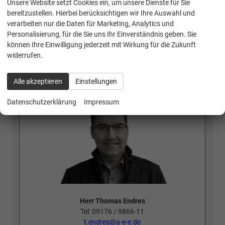
Unsere Website setzt Cookies ein, um unsere Dienste für Sie
bereitzustellen. Hierbei berücksichtigen wir Ihre Auswahl und
verarbeiten nur die Daten für Marketing, Analytics und
Personalisierung, für die Sie uns Ihr Einverständnis geben. Sie
können Ihre Einwilligung jederzeit mit Wirkung für die Zukunft
widerrufen.
Kontakt Verkauf:
Alle akzeptieren
Einstellungen
Datenschutzerklärung
Impressum
Herr Thomas Endres
Tel: 09176 / 9866-11
t.endres@a-e-e.de