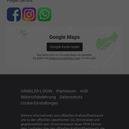
Folgen Sie uns
Google Maps
Google Karte laden
Die Karte wird von Google Maps eingebettet.
Es gelten die
Datenschutzerklärungen
von Google.
HÄNDLER-LOGIN
Impressum
AGB
Widerrufsbelehrung
Datenschutz
Cookie-Einstellungen
Weitere Informationen zum offiziellen Kraftstoffverbrauch
und zu den offiziellen spezifischen CO
-Emissionen und
2
gegebenenfalls zum Stromverbrauch neuer PKW können
dem 'Leitfaden über den offiziellen Kraftstoffverbrauch, die