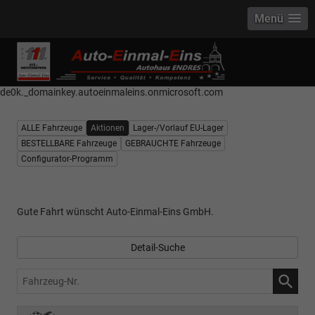
Menü
------------ Host Name : selector1._domainkey Points to address or value:
selector1-aee-de0k._domainkey.autoeinmaleins.onmicrosoft.com Host
Name : selector2._domainkey Points to address or value: selector2-aee-
de0k._domainkey.autoeinmaleins.onmicrosoft.com
ALLE Fahrzeuge
Aktionen
Lager-/Vorlauf EU-Lager
BESTELLBARE Fahrzeuge
GEBRAUCHTE Fahrzeuge
Configurator-Programm
Gute Fahrt wünscht Auto-Einmal-Eins GmbH.
Detail-Suche
Fahrzeug-
Nr.