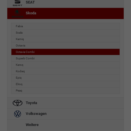
SEAT
Skoda
Fabia
Scala
Kamiq
Octavia
Octavia Combi
Superb Combi
Karoq
Kodiaq
Epiq
Elroq
Peaq
Toyota
Volkswagen
Weitere