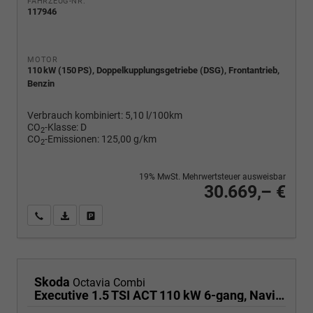
FAHRZEUG-NR.
117946
MOTOR
110 kW (150 PS), Doppelkupplungsgetriebe (DSG), Frontantrieb,
Benzin
Verbrauch kombiniert:
5,10 l/100km
CO
-Klasse:
D
2
CO
-Emissionen:
125,00 g/km
2
19% MwSt. Mehrwertsteuer ausweisbar
30.669,– €
Wir rufen Sie an
PDF-Fahrzeugexposé drucken
Fahrzeug drucken, parken oder vergleichen
Skoda
Octavia Combi
Executive 1.5 TSI ACT 110 kW 6-gang, Navigationssystem, 17 Zoll Alufelgen, ACC, PDC, Klimaautomatik, Phone Box, Reserverad, Full LED, 4 Jahre Garantie