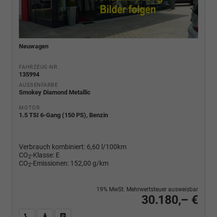
Neuwagen
FAHRZEUG-NR.
135994
AUSSENFARBE
Smokey Diamond Metallic
MOTOR
1.5 TSI 6-Gang (150 PS), Benzin
Verbrauch kombiniert:
6,60 l/100km
CO
-Klasse:
E
2
CO
-Emissionen:
152,00 g/km
2
19% MwSt. Mehrwertsteuer ausweisbar
30.180,– €
Wir rufen Sie an
PDF-Fahrzeugexposé drucken
Fahrzeug drucken, parken oder vergleichen