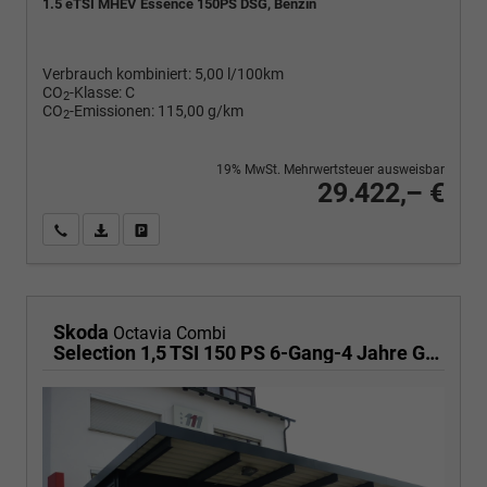
1.5 eTSI MHEV Essence 150PS DSG, Benzin
Verbrauch kombiniert:
5,00 l/100km
CO
-Klasse:
C
2
CO
-Emissionen:
115,00 g/km
2
19% MwSt. Mehrwertsteuer ausweisbar
29.422,– €
Wir rufen Sie an
PDF-Fahrzeugexposé drucken
Fahrzeug drucken, parken oder vergleichen
Skoda
Octavia Combi
Selection 1,5 TSI 150 PS 6-Gang-4 Jahre Garantie-Anhängerkupplung schwenkbar-PDC vorne und hinten-Sitzheizung-Smart Link