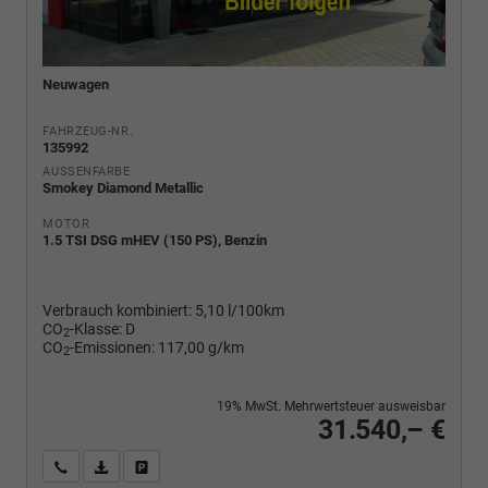
Neuwagen
FAHRZEUG-NR.
135992
AUSSENFARBE
Smokey Diamond Metallic
MOTOR
1.5 TSI DSG mHEV (150 PS), Benzin
Verbrauch kombiniert:
5,10 l/100km
CO
-Klasse:
D
2
CO
-Emissionen:
117,00 g/km
2
19% MwSt. Mehrwertsteuer ausweisbar
31.540,– €
Wir rufen Sie an
PDF-Fahrzeugexposé drucken
Fahrzeug drucken, parken oder vergleichen