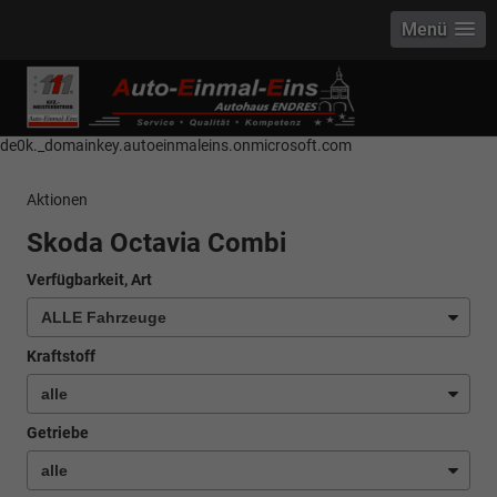
Menü
------------ Host Name : selector1._domainkey Points to address or value:
selector1-aee-de0k._domainkey.autoeinmaleins.onmicrosoft.com Host
Name : selector2._domainkey Points to address or value: selector2-aee-
de0k._domainkey.autoeinmaleins.onmicrosoft.com
Aktionen
Skoda Octavia Combi
Verfügbarkeit, Art
Kraftstoff
Getriebe