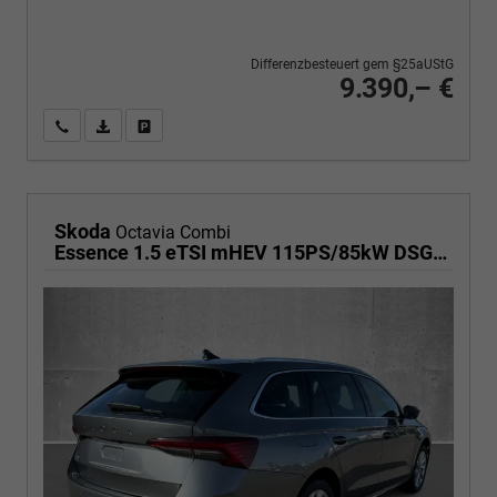
Differenzbesteuert gem §25aUStG
9.390,– €
Wir rufen Sie an
PDF-Fahrzeugexposé drucken
Fahrzeug drucken, parken oder vergleichen
Skoda
Octavia Combi
Essence 1.5 eTSI mHEV 115PS/85kW DSG7 2026