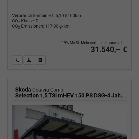
Verbrauch kombiniert:
5,10 l/100km
CO
-Klasse:
D
2
CO
-Emissionen:
117,00 g/km
2
19% MwSt. Mehrwertsteuer ausweisbar
31.540,– €
Wir rufen Sie an
PDF-Fahrzeugexposé drucken
Fahrzeug drucken, parken oder vergleichen
Skoda
Octavia Combi
Selection 1,5 TSI mHEV 150 PS DSG-4 Jahre Garantie-Anhängerkupplung schwenkbar-PDC vorne und hinten-Sitzheizung-Smart Link