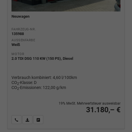
Neuwagen
FAHRZEUG-NR.
135988
AUSSENFARBE
Weiß
MOTOR
2.0 TDI DSG 110 KW (150 PS), Diesel
Verbrauch kombiniert:
4,60 l/100km
CO
-Klasse:
D
2
CO
-Emissionen:
122,00 g/km
2
19% MwSt. Mehrwertsteuer ausweisbar
31.180,– €
Wir rufen Sie an
PDF-Fahrzeugexposé drucken
Fahrzeug drucken, parken oder vergleichen