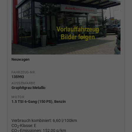
Neuwagen
FAHRZEUG-NR.
135993
AUSSENFARBE
Graphitgrau Metallic
MOTOR
1.5 TSI 6-Gang (150 PS), Benzin
Verbrauch kombiniert:
6,60 l/100km
CO
-Klasse:
E
2
CO
-Emissionen:
152,00 g/km
2