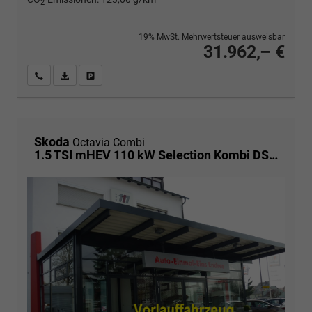
2
19% MwSt. Mehrwertsteuer ausweisbar
31.962,– €
Wir rufen Sie an
PDF-Fahrzeugexposé drucken
Fahrzeug drucken, parken oder vergleichen
Skoda
Octavia Combi
1.5 TSI mHEV 110 kW Selection Kombi DSG AHK ACC Kamera Sunset