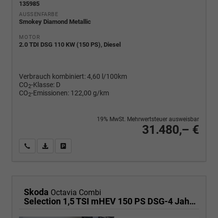
135985
AUSSENFARBE
Smokey Diamond Metallic
MOTOR
2.0 TDI DSG 110 KW (150 PS), Diesel
Verbrauch kombiniert:
4,60 l/100km
CO
-Klasse:
D
2
CO
-Emissionen:
122,00 g/km
2
19% MwSt. Mehrwertsteuer ausweisbar
31.480,– €
Wir rufen Sie an
PDF-Fahrzeugexposé drucken
Fahrzeug drucken, parken oder vergleichen
Skoda
Octavia Combi
Selection 1,5 TSI mHEV 150 PS DSG-4 Jahre Garantie-Anhängerkupplung schwenkbar-PDC vorne und hinten-Sitzheizung-Smart Link