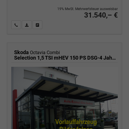
19% MwSt. Mehrwertsteuer ausweisbar
31.540,– €
Wir rufen Sie an
PDF-Fahrzeugexposé drucken
Fahrzeug drucken, parken oder vergleichen
Skoda
Octavia Combi
Selection 1,5 TSI mHEV 150 PS DSG-4 Jahre Garantie-Anhängerkupplung schwenkbar-PDC vorne und hinten-Sitzheizung-Smart Link