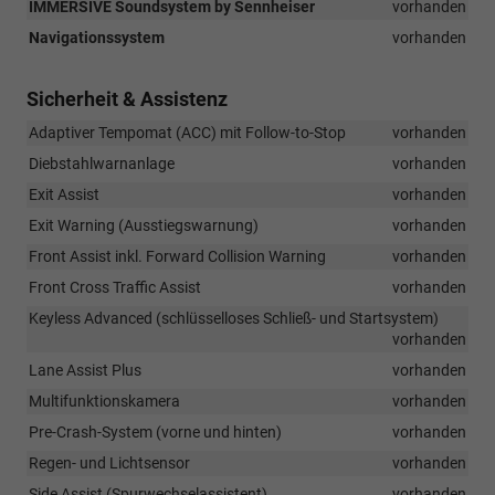
IMMERSIVE Soundsystem by Sennheiser
vorhanden
Navigationssystem
vorhanden
Sicherheit & Assistenz
Adaptiver Tempomat (ACC) mit Follow-to-Stop
vorhanden
Diebstahlwarnanlage
vorhanden
Exit Assist
vorhanden
Exit Warning (Ausstiegswarnung)
vorhanden
Front Assist inkl. Forward Collision Warning
vorhanden
Front Cross Traffic Assist
vorhanden
Keyless Advanced (schlüsselloses Schließ- und Startsystem)
vorhanden
Lane Assist Plus
vorhanden
Multifunktionskamera
vorhanden
Pre-Crash-System (vorne und hinten)
vorhanden
Regen- und Lichtsensor
vorhanden
Side Assist (Spurwechselassistent)
vorhanden