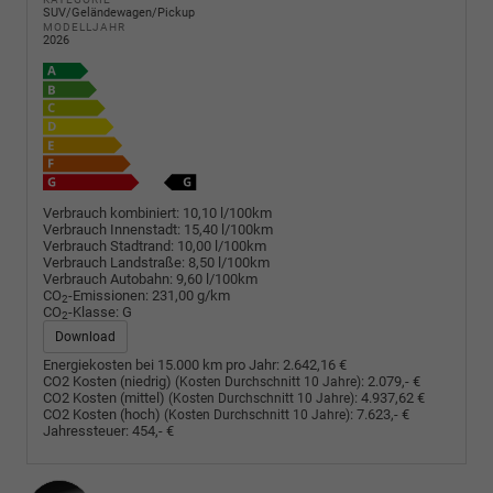
SUV/Geländewagen/Pickup
MODELLJAHR
2026
Verbrauch kombiniert:
10,10 l/100km
Verbrauch Innenstadt:
15,40 l/100km
Verbrauch Stadtrand:
10,00 l/100km
Verbrauch Landstraße:
8,50 l/100km
Verbrauch Autobahn:
9,60 l/100km
CO
-Emissionen:
231,00 g/km
2
CO
-Klasse:
G
2
Download
Energiekosten bei 15.000 km pro Jahr:
2.642,16 €
CO2 Kosten (niedrig)
:
2.079,- €
(Kosten Durchschnitt 10 Jahre)
CO2 Kosten (mittel)
:
4.937,62 €
(Kosten Durchschnitt 10 Jahre)
CO2 Kosten (hoch)
:
7.623,- €
(Kosten Durchschnitt 10 Jahre)
Jahressteuer:
454,- €