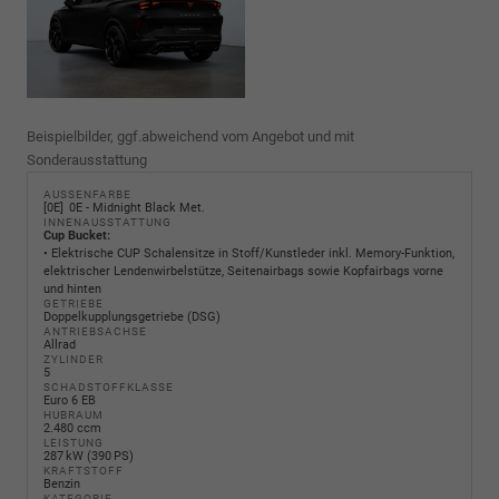
Beispielbilder, ggf.abweichend vom Angebot und mit
Sonderausstattung
AUSSENFARBE
0E
0E - Midnight Black Met.
INNENAUSSTATTUNG
Cup Bucket:
• Elektrische CUP Schalensitze in Stoff/Kunstleder inkl. Memory-Funktion,
elektrischer Lendenwirbelstütze, Seitenairbags sowie Kopfairbags vorne
und hinten
GETRIEBE
Doppelkupplungsgetriebe (DSG)
ANTRIEBSACHSE
Allrad
ZYLINDER
5
SCHADSTOFFKLASSE
Euro 6 EB
HUBRAUM
2.480 ccm
LEISTUNG
287 kW (390 PS)
KRAFTSTOFF
Benzin
KATEGORIE