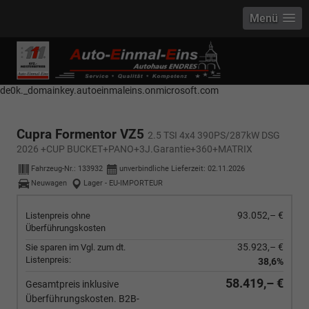
Menü
------------ Host Name : selector1._domainkey Points to address or value:
selector1-aee-de0k._domainkey.autoeinmaleins.onmicrosoft.com Host
Name : selector2._domainkey Points to address or value: selector2-aee-
de0k._domainkey.autoeinmaleins.onmicrosoft.com
Cupra Formentor VZ5
2.5 TSI 4x4 390PS/287kW DSG
2026 +CUP BUCKET+PANO+3J.Garantie+360+MATRIX
Fahrzeug-Nr.:
133932
unverbindliche Lieferzeit:
02.11.2026
Neuwagen
Lager - EU-IMPORTEUR
93.052,– €
Listenpreis ohne
Überführungskosten
35.923,– €
Sie sparen im Vgl. zum dt.
Listenpreis:
38,6%
58.419,– €
Gesamtpreis inklusive
Überführungskosten. B2B-