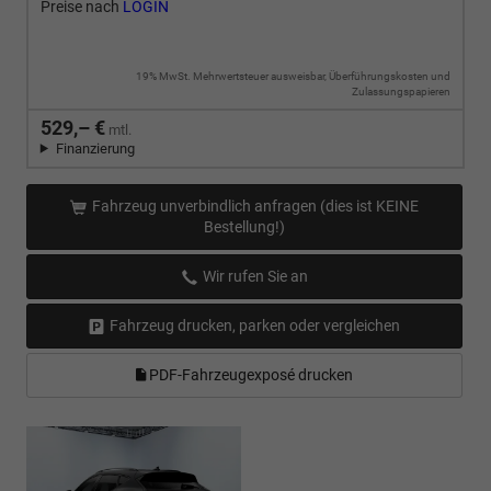
Preise nach
LOGIN
19% MwSt. Mehrwertsteuer ausweisbar, Überführungskosten und
Zulassungspapieren
529,– €
mtl.
Finanzierung
Fahrzeug unverbindlich anfragen (dies ist KEINE
Bestellung!)
Wir rufen Sie an
Fahrzeug drucken, parken oder vergleichen
PDF-Fahrzeugexposé drucken