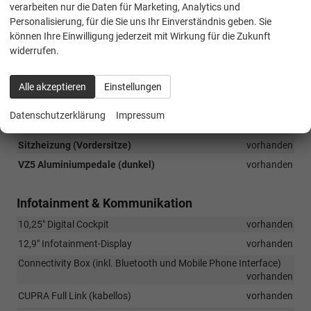
verarbeiten nur die Daten für Marketing, Analytics und
Leseleuchten (2 vorne, 2 hinten)
vorhanden
Personalisierung, für die Sie uns Ihr Einverständnis geben. Sie
Mittelarmlehne vorne
vorhanden
können Ihre Einwilligung jederzeit mit Wirkung für die Zukunft
widerrufen.
Smart Wraparound Ambientebeleuchtung
vorhanden
Sonnenblenden mit beleuchteten Spiegeln
vorhanden
Alle akzeptieren
Einstellungen
CUPRA Multifunktionslenkrad beheizbar mit Satellitentasten
vorhanden
Datenschutzerklärung
Impressum
Fahrprofilauswahl (Driver Profile Selection)
vorhanden
Sitzheizung (Vordersitze)
vorhanden
VZ5 Aluminiumpedale (dunkel)
vorhanden
Infotainment & Kommunikation
10,25" Digital Cockpit
vorhanden
12,9" Infotainment-Display
vorhanden
Connectivity Box (inkl. Bluetooth und Mobile Phone Interface)
vorhanden
CUPRA Full Link (kabellos)
vorhanden