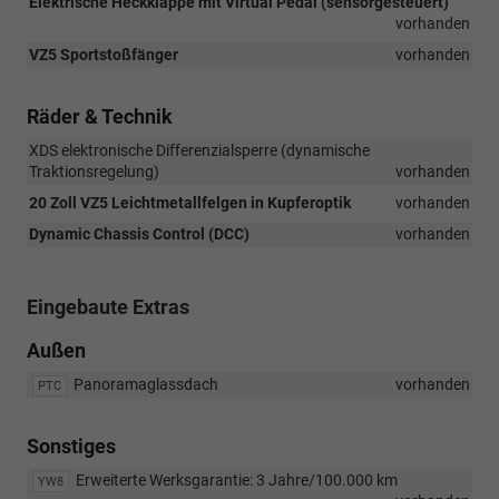
Elektrische Heckklappe mit Virtual Pedal (sensorgesteuert)
vorhanden
VZ5 Sportstoßfänger
vorhanden
Räder & Technik
XDS elektronische Differenzialsperre (dynamische
Traktionsregelung)
vorhanden
20 Zoll VZ5 Leichtmetallfelgen in Kupferoptik
vorhanden
Dynamic Chassis Control (DCC)
vorhanden
Eingebaute Extras
Außen
Panoramaglassdach
vorhanden
PTC
Sonstiges
Erweiterte Werksgarantie: 3 Jahre/100.000 km
YW8