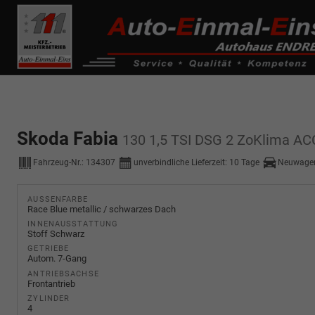
------------ Host Name : selector1._domainkey Points to address or valu
de0k._domainkey.autoeinmaleins.onmicrosoft.com
Skoda Fabia
130 1,5 TSI DSG 2 ZoKlima ACC
Fahrzeug-Nr.:
134307
unverbindliche Lieferzeit:
10 Tage
Neuwagen
AUSSENFARBE
Race Blue metallic / schwarzes Dach
INNENAUSSTATTUNG
Stoff Schwarz
GETRIEBE
Autom. 7-Gang
ANTRIEBSACHSE
Frontantrieb
ZYLINDER
4