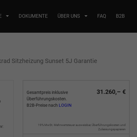
E
DOKUMENTE
ÜBER UNS
FAQ
B2B
e : selector2._domainkey Points to address or value: selector2-aee-
krad Sitzheizung Sunset 5J Garantie
31.260,– €
Gesamtpreis inklusive
Überführungskosten.
m
B2B-Preise nach
LOGIN
19% MwSt. Mehrwertsteuer ausweisbar, Überführungskosten und
r:
Zulassungspapieren