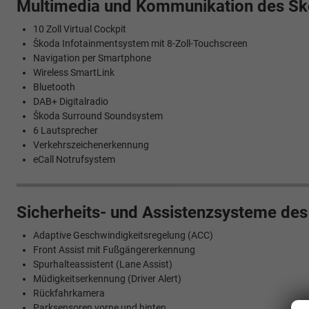
Multimedia und Kommunikation des Sk
10 Zoll Virtual Cockpit
Škoda Infotainmentsystem mit 8-Zoll-Touchscreen
Navigation per Smartphone
Wireless SmartLink
Bluetooth
DAB+ Digitalradio
Škoda Surround Soundsystem
6 Lautsprecher
Verkehrszeichenerkennung
eCall Notrufsystem
Sicherheits- und Assistenzsysteme de
Adaptive Geschwindigkeitsregelung (ACC)
Front Assist mit Fußgängererkennung
Spurhalteassistent (Lane Assist)
Müdigkeitserkennung (Driver Alert)
Rückfahrkamera
Parksensoren vorne und hinten