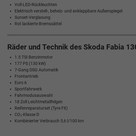
Voll-LED-Rückleuchten
Elektrisch verstell-, beheiz- und anklappbare Außenspiegel
Sunset-Verglasung
Rot lackierte Bremssättel
Räder und Technik des Skoda Fabia 13
1.5 TSI Benzinmotor
177 PS (130 kW)
7-Gang DSG Automatik
Frontantrieb
Euro 6
Sportfahrwerk
Fahrmodusauswahl
18 Zoll Leichtmetallfelgen
Reifenreparaturset (Tyre Fit)
CO₂-Klasse D
Kombinierter Verbrauch 5,6 l/100 km