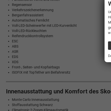
W
Regensensor
Verkehrszeichenerkennung
U
Berganfahrassistent
H
Automatisches Fernlicht
M
Voll-LED-Scheinwerfer mit LED-Kurvenlicht
g
Voll-LED-Rückleuchten
w
Reifendruckkontrollsystem
ESC
ABS
ASR
D
EDS
XDS
Front-, Seiten- und Kopfairbags
ISOFIX mit TopTether am Beifahrersitz
Innenausstattung und Komfort des Sko
Monte Carlo Innenausstattung
Stoffausstattung Schwarz
Climatronic 2-Zonen-Klimaautomatik