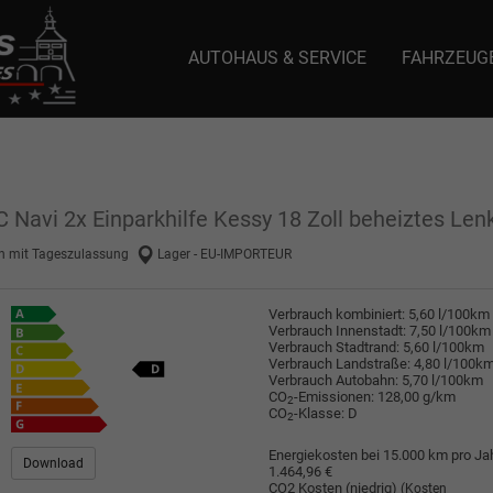
AUTOHAUS & SERVICE
FAHRZEUG
e: selector1-aee-de0k._domainkey.autoeinmaleins.onmicrosoft.com Host Nam
 Navi 2x Einparkhilfe Kessy 18 Zoll beheiztes Len
 mit Tageszulassung
Lager - EU-IMPORTEUR
Verbrauch kombiniert:
5,60 l/100km
Verbrauch Innenstadt:
7,50 l/100km
Verbrauch Stadtrand:
5,60 l/100km
Verbrauch Landstraße:
4,80 l/100k
Verbrauch Autobahn:
5,70 l/100km
CO
-Emissionen:
128,00 g/km
2
CO
-Klasse:
D
2
Energiekosten bei 15.000 km pro Jah
Download
1.464,96 €
CO2 Kosten (niedrig)
(Kosten