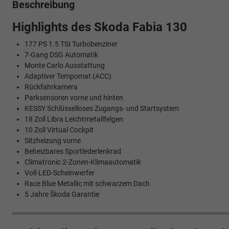
Beschreibung
Highlights des Skoda Fabia 130
177 PS 1.5 TSI Turbobenziner
7-Gang DSG Automatik
Monte Carlo Ausstattung
Adaptiver Tempomat (ACC)
Rückfahrkamera
Parksensoren vorne und hinten
KESSY Schlüsselloses Zugangs- und Startsystem
18 Zoll Libra Leichtmetallfelgen
10 Zoll Virtual Cockpit
Sitzheizung vorne
Beheizbares Sportlederlenkrad
Climatronic 2-Zonen-Klimaautomatik
Voll-LED-Scheinwerfer
Race Blue Metallic mit schwarzem Dach
5 Jahre Škoda Garantie