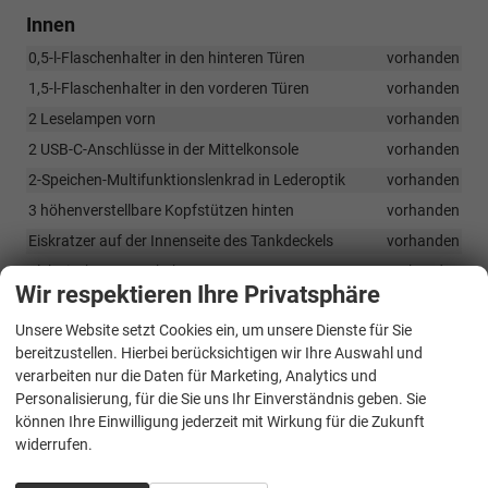
Innen
0,5-l-Flaschenhalter in den hinteren Türen
vorhanden
1,5-l-Flaschenhalter in den vorderen Türen
vorhanden
2 Leselampen vorn
vorhanden
2 USB-C-Anschlüsse in der Mittelkonsole
vorhanden
2-Speichen-Multifunktionslenkrad in Lederoptik
vorhanden
3 höhenverstellbare Kopfstützen hinten
vorhanden
Eiskratzer auf der Innenseite des Tankdeckels
vorhanden
Elektrische Fensterheber vorn
vorhanden
Wir respektieren Ihre Privatsphäre
Fußmatten vorn und hinten
vorhanden
Unsere Website setzt Cookies ein, um unsere Dienste für Sie
Geteilte Rücksitzbank 60/40
vorhanden
bereitzustellen. Hierbei berücksichtigen wir Ihre Auswahl und
Höhenverstellbare 3-Punkt-Sicherheitsgurte vorn
vorhanden
verarbeiten nur die Daten für Marketing, Analytics und
Höhenverstellbarer Vordersitz
vorhanden
Personalisierung, für die Sie uns Ihr Einverständnis geben. Sie
können Ihre Einwilligung jederzeit mit Wirkung für die Zukunft
Klimaanlage
vorhanden
widerrufen.
Mittelarmlehne vorn mit Jumbo-Box
vorhanden