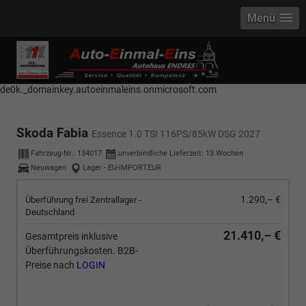
Menü
------------ Host Name : selector1._domainkey Points to address or value:
selector1-aee-de0k._domainkey.autoeinmaleins.onmicrosoft.com Host
Name : selector2._domainkey Points to address or value: selector2-aee-
de0k._domainkey.autoeinmaleins.onmicrosoft.com
Skoda Fabia
Essence 1.0 TSI 116PS/85kW DSG 2027
Fahrzeug-Nr.:
134017
unverbindliche Lieferzeit:
13 Wochen
Neuwagen
Lager - EU-IMPORTEUR
1.290,– €
Überführung frei Zentrallager -
Deutschland
21.410,– €
Gesamtpreis inklusive
Überführungskosten. B2B-
Preise nach
LOGIN