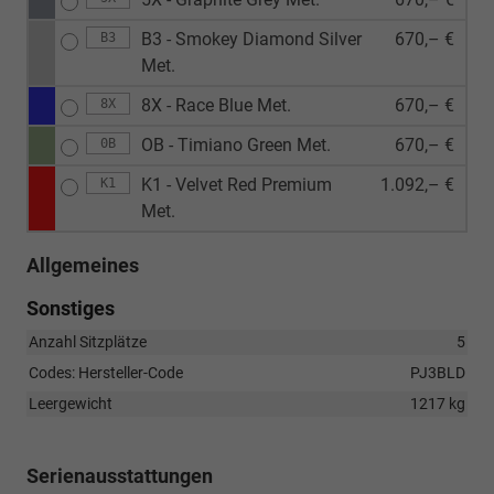
B3 - Smokey Diamond Silver
670,– €
B3
Met.
8X - Race Blue Met.
670,– €
8X
OB - Timiano Green Met.
670,– €
0B
K1 - Velvet Red Premium
1.092,– €
K1
Met.
Allgemeines
Sonstiges
Anzahl Sitzplätze
5
Codes: Hersteller-Code
PJ3BLD
Leergewicht
1217 kg
Serienausstattungen