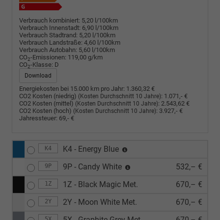
Verbrauch kombiniert:
5,20 l/100km
Verbrauch Innenstadt:
6,90 l/100km
Verbrauch Stadtrand:
5,20 l/100km
Verbrauch Landstraße:
4,60 l/100km
Verbrauch Autobahn:
5,60 l/100km
CO
-Emissionen:
119,00 g/km
2
CO
-Klasse:
D
2
Download
Energiekosten bei 15.000 km pro Jahr:
1.360,32 €
CO2 Kosten (niedrig)
:
1.071,- €
(Kosten Durchschnitt 10 Jahre)
CO2 Kosten (mittel)
:
2.543,62 €
(Kosten Durchschnitt 10 Jahre)
CO2 Kosten (hoch)
:
3.927,- €
(Kosten Durchschnitt 10 Jahre)
Jahressteuer:
69,- €
K4 - Energy Blue
K4
9P - Candy White
532,– €
9P
1Z - Black Magic Met.
670,– €
1Z
2Y - Moon White Met.
670,– €
2Y
5X - Graphite Grey Met.
670,– €
5X