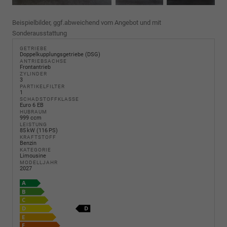
Beispielbilder, ggf.abweichend vom Angebot und mit
Sonderausstattung
GETRIEBE
Doppelkupplungsgetriebe (DSG)
ANTRIEBSACHSE
Frontantrieb
ZYLINDER
3
PARTIKELFILTER
1
SCHADSTOFFKLASSE
Euro 6 EB
HUBRAUM
999 ccm
LEISTUNG
85 kW (116 PS)
KRAFTSTOFF
Benzin
KATEGORIE
Limousine
MODELLJAHR
2027