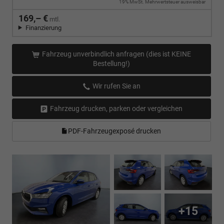
19% MwSt. Mehrwertsteuer ausweisbar
169,– €
mtl.
Finanzierung
Fahrzeug unverbindlich anfragen (dies ist KEINE
Bestellung!)
Wir rufen Sie an
Fahrzeug drucken, parken oder vergleichen
PDF-Fahrzeugexposé drucken
+15