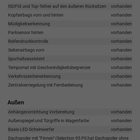
ISOFIX und Top-Tether auf den äußeren Rücksitzen
vorhanden
Kopfairbags vorn und hinten
vorhanden
Müdigkeitserkennung
vorhanden
Parksensor hinten
vorhanden
Reifendruckkontrolle
vorhanden
Seitenairbags vorn
vorhanden
Spurhalteassistent
vorhanden
Tempomat mit Geschwindigkeitsbegrenzer
vorhanden
Verkehrszeichenerkennung
vorhanden
Zentralverriegelung mit Fernbedienung
vorhanden
Außen
Anhängevorrichtung Vorbereitung
vorhanden
Außenspiegel und Türgriffe in Wagenfarbe
vorhanden
Basis-LED-Scheinwerfer
vorhanden
Dachspoiler mit "Finnen" (Selection 95 PS hat Dachspoiler ohne