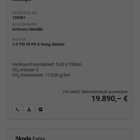
FAHRZEUG-NR.
135981
AUSSENFARBE
Schwarz Metallic
MOTOR
1.0 TSI 95 PS 5-Gang, Benzin
Verbrauch kombiniert:
5,00 l/100km
CO
-Klasse:
C
2
CO
-Emissionen:
115,00 g/km
2
19% MwSt. Mehrwertsteuer ausweisbar
19.890,– €
Wir rufen Sie an
PDF-Fahrzeugexposé drucken
Fahrzeug drucken, parken oder vergleichen
Skoda
Fabia