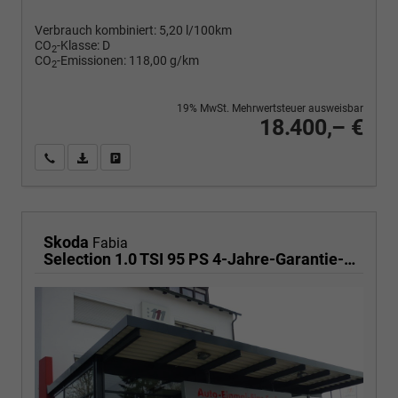
Verbrauch kombiniert:
5,20 l/100km
CO
-Klasse:
D
2
CO
-Emissionen:
118,00 g/km
2
19% MwSt. Mehrwertsteuer ausweisbar
18.400,– €
Wir rufen Sie an
PDF-Fahrzeugexposé drucken
Fahrzeug drucken, parken oder vergleichen
Skoda
Fabia
Selection 1.0 TSI 95 PS 4-Jahre-Garantie-AppleCarPlay-AndroidAuto-LED-PDC-Sitzheizung-DAB-Klima