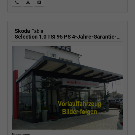
Wir rufen Sie an
PDF-Fahrzeugexposé drucken
Fahrzeug drucken, parken oder vergleichen
Skoda
Fabia
Selection 1.0 TSI 95 PS 4-Jahre-Garantie-AppleCarPlay-AndroidAuto-LED-PDC-Sitzheizung-DAB-Klima
Neuwagen