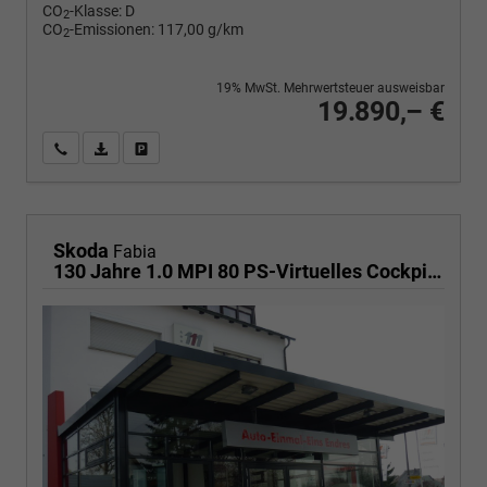
CO
-Klasse:
D
2
CO
-Emissionen:
117,00 g/km
2
19% MwSt. Mehrwertsteuer ausweisbar
19.890,– €
Wir rufen Sie an
PDF-Fahrzeugexposé drucken
Fahrzeug drucken, parken oder vergleichen
Skoda
Fabia
130 Jahre 1.0 MPI 80 PS-Virtuelles Cockpit-AppleCarplay-Android-Auto-LED-Klima-Tempomat-Rückfahrkamera-DAB-SHZ-15" Alu-sofort