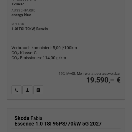
128437
AUSSENFARBE
energy blue
MOTOR
1.0l TSI 70kW, Benzin
Verbrauch kombiniert:
5,00 l/100km
CO
-Klasse:
C
2
CO
-Emissionen:
114,00 g/km
2
19% MwSt. Mehrwertsteuer ausweisbar
19.590,– €
Wir rufen Sie an
PDF-Fahrzeugexposé drucken
Fahrzeug drucken, parken oder vergleichen
Skoda
Fabia
Essence 1.0 TSI 95PS/70kW 5G 2027