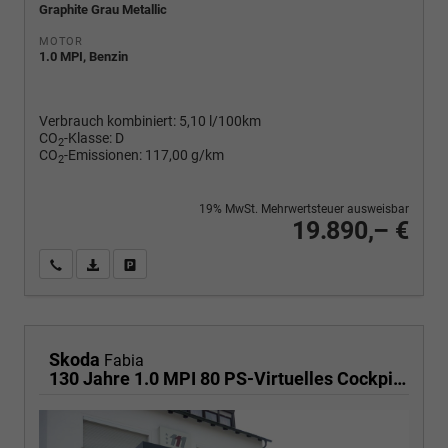
Graphite Grau Metallic
MOTOR
1.0 MPI, Benzin
Verbrauch kombiniert:
5,10 l/100km
CO
-Klasse:
D
2
CO
-Emissionen:
117,00 g/km
2
19% MwSt. Mehrwertsteuer ausweisbar
19.890,– €
Wir rufen Sie an
PDF-Fahrzeugexposé drucken
Fahrzeug drucken, parken oder vergleichen
Skoda
Fabia
130 Jahre 1.0 MPI 80 PS-Virtuelles Cockpit-AppleCarplay-Android-Auto-LED-Klima-Tempomat-Rückfahrkamera-DAB-SHZ-15" Alu-sofort