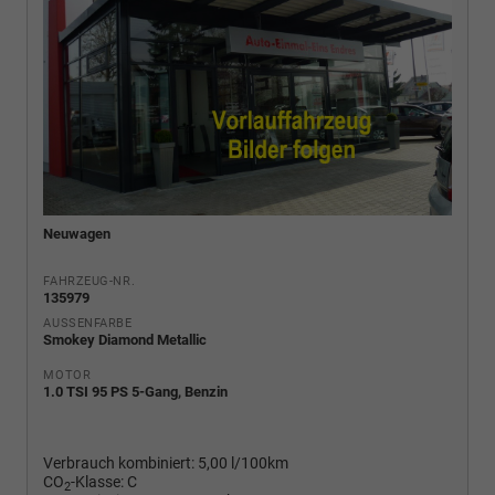
Neuwagen
FAHRZEUG-NR.
135979
AUSSENFARBE
Smokey Diamond Metallic
MOTOR
1.0 TSI 95 PS 5-Gang, Benzin
Verbrauch kombiniert:
5,00 l/100km
CO
-Klasse:
C
2