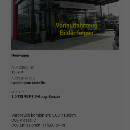
Neuwagen
FAHRZEUG-NR.
135794
AUSSENFARBE
Graphitgrau Metallic
MOTOR
1.0 TSI 95 PS 5-Gang, Benzin
Verbrauch kombiniert:
5,00 l/100km
CO
-Klasse:
C
2
CO
-Emissionen:
115,00 g/km
2