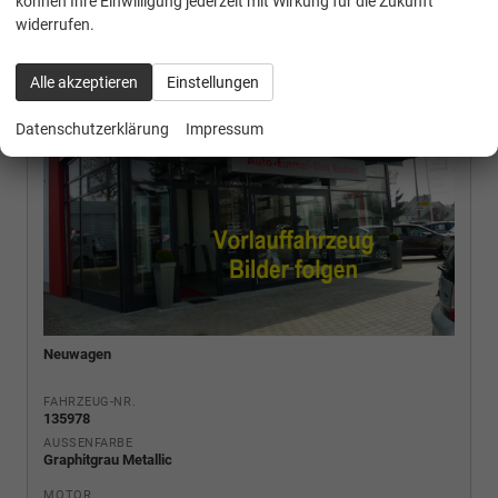
können Ihre Einwilligung jederzeit mit Wirkung für die Zukunft
widerrufen.
Alle akzeptieren
Einstellungen
Datenschutzerklärung
Impressum
Neuwagen
FAHRZEUG-NR.
135978
AUSSENFARBE
Graphitgrau Metallic
MOTOR