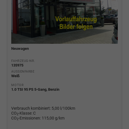
Neuwagen
FAHRZEUG-NR.
135975
AUSSENFARBE
Weiß
MOTOR
1.0 TSI 95 PS 5-Gang, Benzin
Verbrauch kombiniert:
5,00 l/100km
CO
-Klasse:
C
2
CO
-Emissionen:
115,00 g/km
2