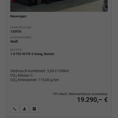
Neuwagen
FAHRZEUG-NR.
135976
AUSSENFARBE
Weiß
MOTOR
1.0 TSI 95 PS 5-Gang, Benzin
Verbrauch kombiniert:
5,00 l/100km
CO
-Klasse:
C
2
CO
-Emissionen:
115,00 g/km
2
19% MwSt. Mehrwertsteuer ausweisbar
19.290,– €
Wir rufen Sie an
PDF-Fahrzeugexposé drucken
Fahrzeug drucken, parken oder vergleichen