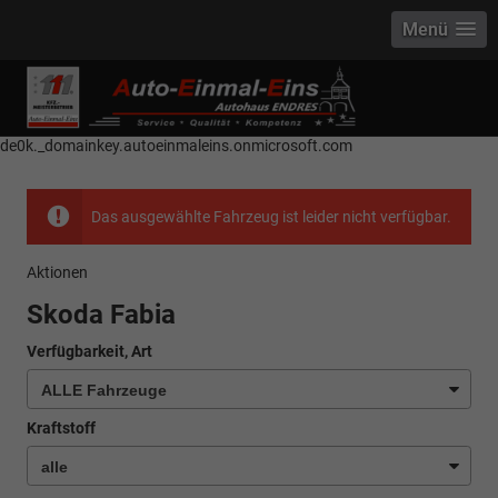
Menü
------------ Host Name : selector1._domainkey Points to address or value:
selector1-aee-de0k._domainkey.autoeinmaleins.onmicrosoft.com Host
Name : selector2._domainkey Points to address or value: selector2-aee-
de0k._domainkey.autoeinmaleins.onmicrosoft.com
Das ausgewählte Fahrzeug ist leider nicht verfügbar.
Aktionen
Skoda Fabia
Verfügbarkeit, Art
Kraftstoff