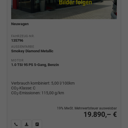
Neuwagen
FAHRZEUG-NR.
135796
AUSSENFARBE
Smokey Diamond Metallic
MOTOR
1.0 TSI 95 PS 5-Gang, Benzin
Verbrauch kombiniert:
5,00 l/100km
CO
-Klasse:
C
2
CO
-Emissionen:
115,00 g/km
2
19% MwSt. Mehrwertsteuer ausweisbar
19.890,– €
Wir rufen Sie an
PDF-Fahrzeugexposé drucken
Fahrzeug drucken, parken oder vergleichen