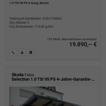
1.0 TSI 95 PS 5-Gang, Benzin
Verbrauch kombiniert:
5,00 l/100km
CO
-Klasse:
C
2
CO
-Emissionen:
115,00 g/km
2
19% MwSt. Mehrwertsteuer ausweisbar
19.890,– €
Wir rufen Sie an
PDF-Fahrzeugexposé drucken
Fahrzeug drucken, parken oder vergleichen
Skoda
Fabia
Selection 1.0 TSI 95 PS 4-Jahre-Garantie-AppleCarPlay-AndroidAuto-LED-PDC-Sitzheizung-DAB-Klima