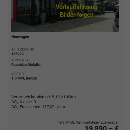
Neuwagen
FAHRZEUG-NR.
136228
AUSSENFARBE
Raceblau Metallic
MOTOR
1.0 MPI, Benzin
Verbrauch kombiniert:
5,10 l/100km
CO
-Klasse:
D
2
CO
-Emissionen:
117,00 g/km
2
19% MwSt. Mehrwertsteuer ausweisbar
19.890,– €