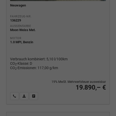
Neuwagen
FAHRZEUG-NR.
136229
AUSSENFARBE
Moon Weiss Met.
MOTOR
1.0 MPI, Benzin
Verbrauch kombiniert:
5,10 l/100km
CO
-Klasse:
D
2
CO
-Emissionen:
117,00 g/km
2
19% MwSt. Mehrwertsteuer ausweisbar
19.890,– €
Wir rufen Sie an
PDF-Fahrzeugexposé drucken
Fahrzeug drucken, parken oder vergleichen