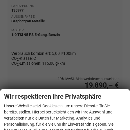
FAHRZEUG-NR.
135977
AUSSENFARBE
Graphitgrau Metallic
MOTOR
1.0 TSI 95 PS 5-Gang, Benzin
Verbrauch kombiniert:
5,00 l/100km
CO
-Klasse:
C
2
CO
-Emissionen:
115,00 g/km
2
19% MwSt. Mehrwertsteuer ausweisbar
19.890,– €
Wir rufen Sie an
PDF-Fahrzeugexposé drucken
Fahrzeug drucken, parken oder vergleichen
Wir respektieren Ihre Privatsphäre
Unsere Website setzt Cookies ein, um unsere Dienste für Sie
bereitzustellen. Hierbei berücksichtigen wir Ihre Auswahl und
verarbeiten nur die Daten für Marketing, Analytics und
Skoda
Fabia
Personalisierung, für die Sie uns Ihr Einverständnis geben. Sie
Selection 1.0 TSI 95 PS 4-Jahre-Garantie-AppleCarPlay-AndroidAuto-LED-PDC-Sitzheizung-DAB-Klima