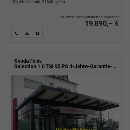
CO
-Emissionen:
115,00 g/km
2
19% MwSt. Mehrwertsteuer ausweisbar
19.890,– €
Wir rufen Sie an
PDF-Fahrzeugexposé drucken
Fahrzeug drucken, parken oder vergleichen
Skoda
Fabia
Selection 1.0 TSI 95 PS 4-Jahre-Garantie-AppleCarPlay-AndroidAuto-LED-PDC-Sitzheizung-DAB-Klima