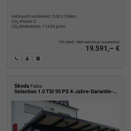
Verbrauch kombiniert:
5,00 l/100km
CO
-Klasse:
C
2
CO
-Emissionen:
114,00 g/km
2
19% MwSt. Mehrwertsteuer ausweisbar
19.591,– €
Wir rufen Sie an
PDF-Fahrzeugexposé drucken
Fahrzeug drucken, parken oder vergleichen
Skoda
Fabia
Selection 1.0 TSI 95 PS 4-Jahre-Garantie-AppleCarPlay-AndroidAuto-LED-PDC-Sitzheizung-DAB-Klima