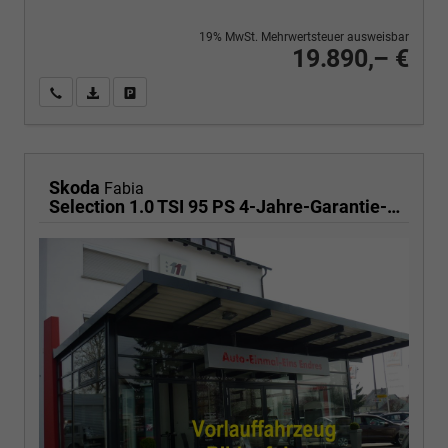
19% MwSt. Mehrwertsteuer ausweisbar
19.890,– €
Wir rufen Sie an
PDF-Fahrzeugexposé drucken
Fahrzeug drucken, parken oder vergleichen
Skoda
Fabia
Selection 1.0 TSI 95 PS 4-Jahre-Garantie-AppleCarPlay-AndroidAuto-LED-PDC-Sitzheizung-DAB-Klima