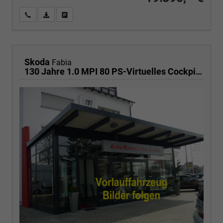
Wir rufen Sie an
PDF-Fahrzeugexposé drucken
Fahrzeug drucken, parken oder vergleichen
Skoda
Fabia
130 Jahre 1.0 MPI 80 PS-Virtuelles Cockpit-AppleCarplay-Android-Auto-LED-Klima-Tempomat-Rückfahrkamera-DAB-SHZ-15" Alu-sofort