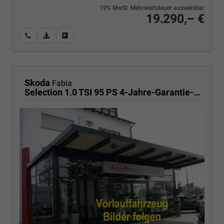
19% MwSt. Mehrwertsteuer ausweisbar
19.290,– €
Wir rufen Sie an
PDF-Fahrzeugexposé drucken
Fahrzeug drucken, parken oder vergleichen
Skoda
Fabia
Selection 1.0 TSI 95 PS 4-Jahre-Garantie-AppleCarPlay-AndroidAuto-LED-PDC-Sitzheizung-DAB-Klima