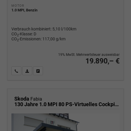
MOTOR
1.0 MPI, Benzin
Verbrauch kombiniert:
5,10 l/100km
CO
-Klasse:
D
2
CO
-Emissionen:
117,00 g/km
2
19% MwSt. Mehrwertsteuer ausweisbar
19.890,– €
Wir rufen Sie an
PDF-Fahrzeugexposé drucken
Fahrzeug drucken, parken oder vergleichen
Skoda
Fabia
130 Jahre 1.0 MPI 80 PS-Virtuelles Cockpit-AppleCarplay-Android-Auto-LED-Klima-Tempomat-Rückfahrkamera-DAB-SHZ-15" Alu-sofort