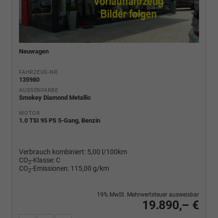
Neuwagen
FAHRZEUG-NR.
135980
AUSSENFARBE
Smokey Diamond Metallic
MOTOR
1.0 TSI 95 PS 5-Gang, Benzin
Verbrauch kombiniert:
5,00 l/100km
CO
-Klasse:
C
2
CO
-Emissionen:
115,00 g/km
2
19% MwSt. Mehrwertsteuer ausweisbar
19.890,– €