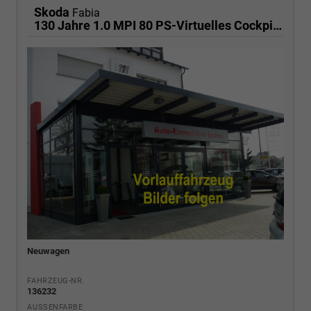
Skoda
Fabia
130 Jahre 1.0 MPI 80 PS-Virtuelles Cockpit-AppleCarplay-Android-Auto-LED-Klima-Tempomat-Rückfahrkamera-DAB-SHZ-15" Alu-sofort
Neuwagen
FAHRZEUG-NR.
136232
AUSSENFARBE