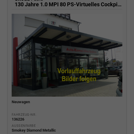
130 Jahre 1.0 MPI 80 PS-Virtuelles Cockpit-AppleCarplay-Android-Auto-LED-Klima-Tempomat-Rückfahrkamera-DAB-SHZ-15" Alu-sofort
Neuwagen
FAHRZEUG-NR.
136226
AUSSENFARBE
Smokey Diamond Metallic