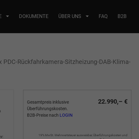
E
DOKUMENTE
ÜBER UNS
FAQ
B2B
e : selector2._domainkey Points to address or value: selector2-aee-
2x PDC-Rückfahrkamera-Sitzheizung-DAB-Klima-
22.990,– €
Gesamtpreis inklusive
Überführungskosten.
m
B2B-Preise nach
LOGIN
19% MwSt. Mehrwertsteuer ausweisbar, Überführungskosten und
r: