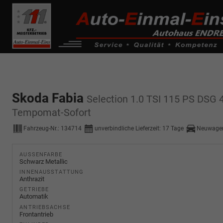
------------ Host Name : selector1._domainkey Points to address or valu
de0k._domainkey.autoeinmaleins.onmicrosoft.com
Skoda Fabia
Selection 1.0 TSI 115 PS DSG
Tempomat-Sofort
Fahrzeug-Nr.:
134714
unverbindliche Lieferzeit:
17 Tage
Neuwage
AUSSENFARBE
Schwarz Metallic
INNENAUSSTATTUNG
Anthrazit
GETRIEBE
Automatik
ANTRIEBSACHSE
Frontantrieb