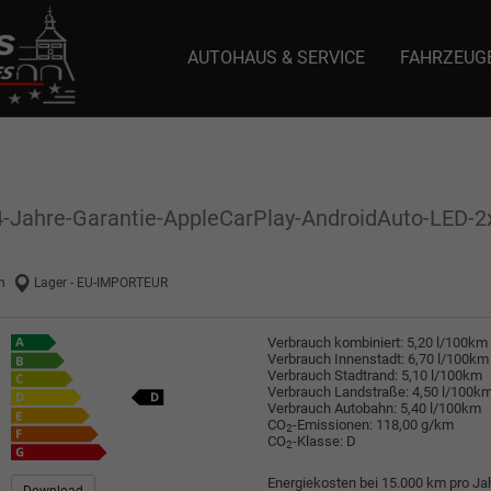
AUTOHAUS & SERVICE
FAHRZEUG
e: selector1-aee-de0k._domainkey.autoeinmaleins.onmicrosoft.com Host Nam
 4-Jahre-Garantie-AppleCarPlay-AndroidAuto-LED-
n
Lager - EU-IMPORTEUR
Verbrauch kombiniert:
5,20 l/100km
Verbrauch Innenstadt:
6,70 l/100km
Verbrauch Stadtrand:
5,10 l/100km
Verbrauch Landstraße:
4,50 l/100k
Verbrauch Autobahn:
5,40 l/100km
CO
-Emissionen:
118,00 g/km
2
CO
-Klasse:
D
2
Energiekosten bei 15.000 km pro Jah