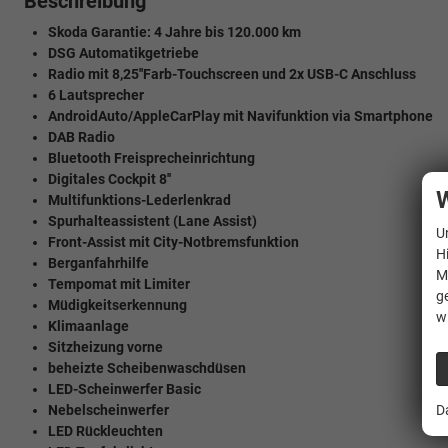
Beschreibung
Skoda Garantie: 4 Jahre bis 120.000 km
DSG Automatikgetriebe
Radio mit 8,25''Farb-Touchscreen und 2x USB-C Anschluss
6 Lautsprecher
AndroidAuto/AppleCarPlay mit Navifunktion via Smartphone
DAB Radio
Bluetooth Freisprecheinrichtung
Digitales Cockpit 8''
W
Multifunktions-Lederlenkrad
Spurhalteassistent (Lane Assist)
U
Front-Assist mit City-Notbremsfunktion
H
Berganfahrhilfe
M
Tempomat mit Limiter
g
Müdigkeitserkennung
w
Klimaanlage
Sitzheizung vorne
beheizte Scheibenwaschdüsen
LED-Scheinwerfer Basic
Nebelscheinwerfer
D
LED Rückleuchten