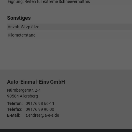
Eignung: Reifen für extreme Schneeverhältnis
Sonstiges
Anzahl Sitzplätze
Kilometerstand
Auto-Einmal-Eins GmbH
Nürnbergerstr. 2-4
90584
Allersberg
Telefon:
09176 98 66-11
Telefax:
09176 99 90 00
E-Mail:
t.endres@a-e-e.de