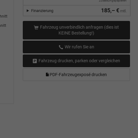
Zulassungspapieren
185,– €
Finanzierung
mtl.
hnitt
nitt
Fahrzeug unverbindlich anfragen (dies ist
KEINE Bestellung!)
Wir rufen Sie an
Fahrzeug drucken, parken oder vergleichen
PDF-Fahrzeugexposé drucken