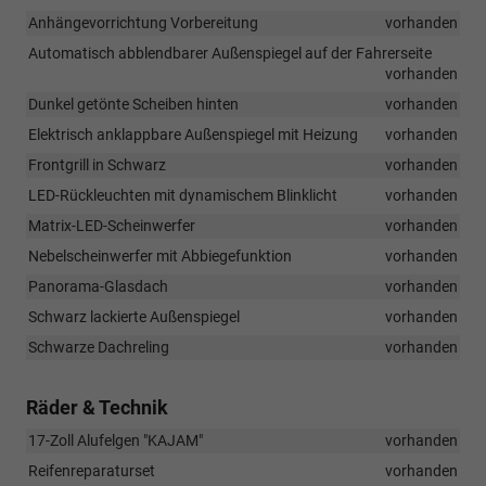
Anhängevorrichtung Vorbereitung
vorhanden
Automatisch abblendbarer Außenspiegel auf der Fahrerseite
vorhanden
Dunkel getönte Scheiben hinten
vorhanden
Elektrisch anklappbare Außenspiegel mit Heizung
vorhanden
Frontgrill in Schwarz
vorhanden
LED-Rückleuchten mit dynamischem Blinklicht
vorhanden
Matrix-LED-Scheinwerfer
vorhanden
Nebelscheinwerfer mit Abbiegefunktion
vorhanden
Panorama-Glasdach
vorhanden
Schwarz lackierte Außenspiegel
vorhanden
Schwarze Dachreling
vorhanden
Räder & Technik
17-Zoll Alufelgen "KAJAM"
vorhanden
Reifenreparaturset
vorhanden