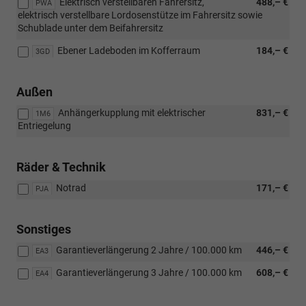
Elektrisch verstellbaren Fahrersitz,
488,– €
PWA
elektrisch verstellbare Lordosenstütze im Fahrersitz sowie
Schublade unter dem Beifahrersitz
Ebener Ladeboden im Kofferraum
184,– €
3GD
Außen
Anhängerkupplung mit elektrischer
831,– €
1M6
Entriegelung
Räder & Technik
Notrad
171,– €
PJA
Sonstiges
Garantieverlängerung 2 Jahre / 100.000 km
446,– €
EA3
Garantieverlängerung 3 Jahre / 100.000 km
608,– €
EA4