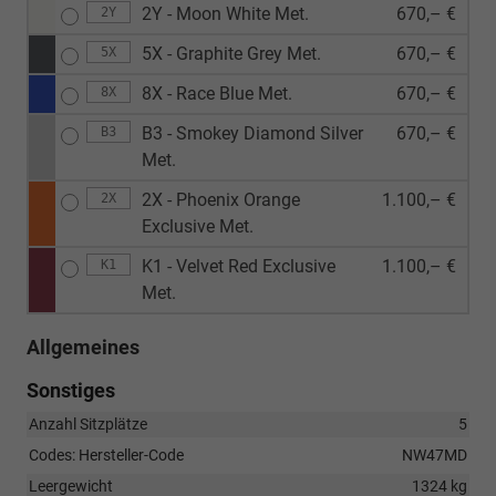
2Y - Moon White Met.
670,– €
2Y
5X - Graphite Grey Met.
670,– €
5X
8X - Race Blue Met.
670,– €
8X
B3 - Smokey Diamond Silver
670,– €
B3
Met.
2X - Phoenix Orange
1.100,– €
2X
Exclusive Met.
K1 - Velvet Red Exclusive
1.100,– €
K1
Met.
Allgemeines
Sonstiges
Anzahl Sitzplätze
5
Codes: Hersteller-Code
NW47MD
Leergewicht
1324 kg