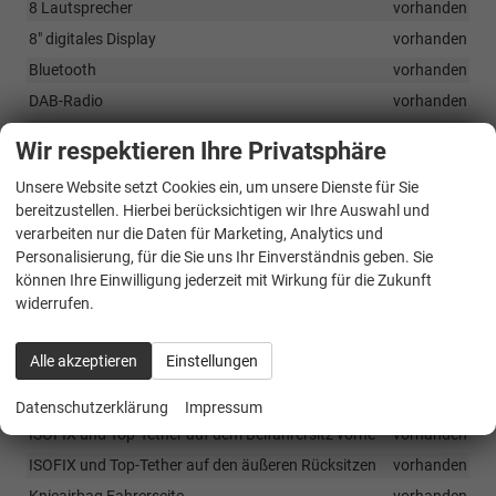
8 Lautsprecher
vorhanden
8" digitales Display
vorhanden
Bluetooth
vorhanden
DAB-Radio
vorhanden
8,25" Skoda Infotainment inkl. kabellosem Apple CarPlay
Wir respektieren Ihre Privatsphäre
vorhanden
Climatronic Klimaanlage - 2-Zonen
vorhanden
Unsere Website setzt Cookies ein, um unsere Dienste für Sie
bereitzustellen. Hierbei berücksichtigen wir Ihre Auswahl und
verarbeiten nur die Daten für Marketing, Analytics und
Sicherheit & Assistenz
Personalisierung, für die Sie uns Ihr Einverständnis geben. Sie
Adaptiver Tempomat
vorhanden
können Ihre Einwilligung jederzeit mit Wirkung für die Zukunft
widerrufen.
Crew Protect Assist
vorhanden
eCall
vorhanden
Alle akzeptieren
Einstellungen
Front Assist mit Fußgängerschutz
vorhanden
Frontairbag auf Fahrer- und Beifahrerseite
vorhanden
Datenschutzerklärung
Impressum
ISOFIX und Top-Tether auf dem Beifahrersitz vorne
vorhanden
ISOFIX und Top-Tether auf den äußeren Rücksitzen
vorhanden