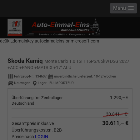
Menü
------------ Host Name : selector1._domainkey Points to address or value:
selector1-aee-de0k._domainkey.autoeinmaleins.onmicrosoft.com Host
Name : selector2._domainkey Points to address or value: selector2-aee-
de0k._domainkey.autoeinmaleins.onmicrosoft.com
Skoda Kamiq
Monte Carlo 1.0 TSI 116PS/85kW DSG 2027
+ACC +PANO +MATRIX +17" ALU
Fahrzeug-Nr.:
134607
unverbindliche Lieferzeit: 10-12 Wochen
Neuwagen
Lager - EU-IMPORTEUR
1.290,– €
Überführung frei Zentrallager -
Deutschland
30.841,– €
30.611,– €
Gesamtpreis inklusive
Überführungskosten. B2B-
Preise nach
LOGIN