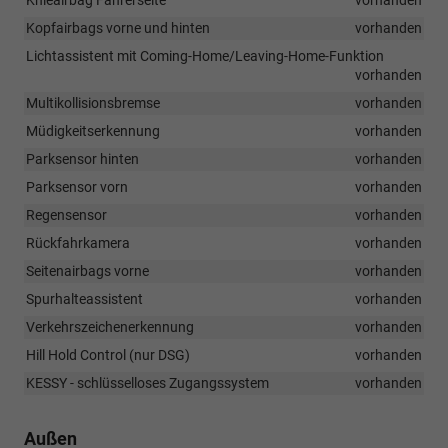
Knieairbag Fahrerseite
vorhanden
Kopfairbags vorne und hinten
vorhanden
Lichtassistent mit Coming-Home/Leaving-Home-Funktion
vorhanden
Multikollisionsbremse
vorhanden
Müdigkeitserkennung
vorhanden
Parksensor hinten
vorhanden
Parksensor vorn
vorhanden
Regensensor
vorhanden
Rückfahrkamera
vorhanden
Seitenairbags vorne
vorhanden
Spurhalteassistent
vorhanden
Verkehrszeichenerkennung
vorhanden
Hill Hold Control (nur DSG)
vorhanden
KESSY - schlüsselloses Zugangssystem
vorhanden
Außen