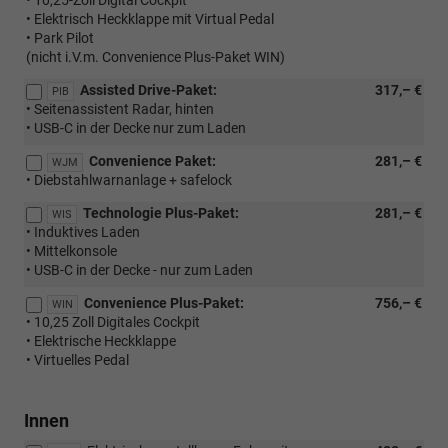
• 10,25-Zoll Digital Cockpit
• Elektrisch Heckklappe mit Virtual Pedal
• Park Pilot
(nicht i.V.m. Convenience Plus-Paket WIN)
Assisted Drive-Paket:
317,– €
PIB
• Seitenassistent Radar, hinten
• USB-C in der Decke nur zum Laden
Convenience Paket:
281,– €
WJM
• Diebstahlwarnanlage + safelock
Technologie Plus-Paket:
281,– €
WIS
• Induktives Laden
• Mittelkonsole
• USB-C in der Decke - nur zum Laden
Convenience Plus-Paket:
756,– €
WIN
• 10,25 Zoll Digitales Cockpit
• Elektrische Heckklappe
• Virtuelles Pedal
Innen