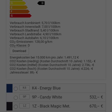
Verbrauch kombiniert:
5,70 l/100km
Verbrauch Innenstadt:
7,00 l/100km
Verbrauch Stadtrand:
5,40 l/100km
Verbrauch Landstraße:
4,90 l/100km
Verbrauch Autobahn:
6,10 l/100km
CO
-Emissionen:
128,00 g/km
2
CO
-Klasse:
D
2
Download
Energiekosten bei 15.000 km pro Jahr:
1.491,12 €
CO2 Kosten (niedrig)
:
1.152,- €
(Kosten Durchschnitt 10 Jahre)
CO2 Kosten (mittel)
:
2.736,- €
(Kosten Durchschnitt 10 Jahre)
CO2 Kosten (hoch)
:
4.224,- €
(Kosten Durchschnitt 10 Jahre)
Jahressteuer:
89,- €
K4 - Energy Blue
K4
9P - Candy White
532,– €
9P
1Z - Black Magic Met.
670,– €
1Z