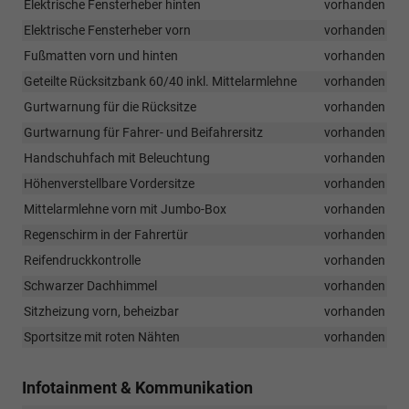
Elektrische Fensterheber hinten
vorhanden
Elektrische Fensterheber vorn
vorhanden
Fußmatten vorn und hinten
vorhanden
Geteilte Rücksitzbank 60/40 inkl. Mittelarmlehne
vorhanden
Gurtwarnung für die Rücksitze
vorhanden
Gurtwarnung für Fahrer- und Beifahrersitz
vorhanden
Handschuhfach mit Beleuchtung
vorhanden
Höhenverstellbare Vordersitze
vorhanden
Mittelarmlehne vorn mit Jumbo-Box
vorhanden
Regenschirm in der Fahrertür
vorhanden
Reifendruckkontrolle
vorhanden
Schwarzer Dachhimmel
vorhanden
Sitzheizung vorn, beheizbar
vorhanden
Sportsitze mit roten Nähten
vorhanden
Infotainment & Kommunikation