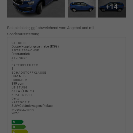
+14
Beispielbilder, ggf.abweichend vom Angebot und mit
Sonderausstattung
GETRIEBE
Doppelkupplungsgetriebe (DSG)
ANTRIEBSACHSE
Frontantrieb
ZYLINDER
3
PARTIKELFILTER
1
SCHADSTOFFKLASSE
Euro 6 EB
HUBRAUM
999 ccm
LEISTUNG
85 kW (116 PS)
KRAFTSTOFF
Benzin
KATEGORIE
SUV/Geländewagen/Pickup
MODELLJAHR
2027