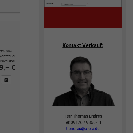
Kontakt Verkauf:
9% MwSt.
ertsteuer
usweisbar
9,– €
n Sie an
DF-Fahrzeugexposé drucken
Fahrzeug drucken, parken oder vergleichen
Herr Thomas Endres
Tel: 09176 / 9866-11
t.endres@a-e-e.de