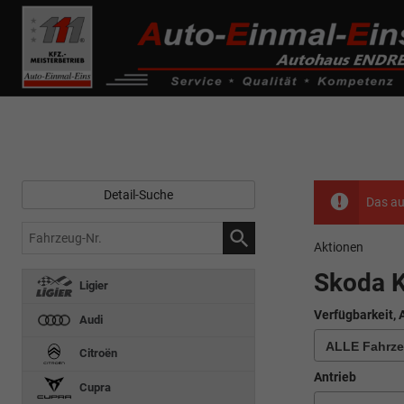
------------ Host Name : selector1._domainkey Points to address or valu
de0k._domainkey.autoeinmaleins.onmicrosoft.com
Detail-Suche
Das au
Fahrzeug-
Aktionen
Nr.
Skoda 
Ligier
Verfügbarkeit, 
Audi
Citroën
Antrieb
Cupra