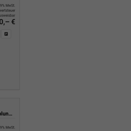
9% MwSt.
ertsteuer
usweisbar
0,– €
n Sie an
DF-Fahrzeugexposé drucken
Fahrzeug drucken, parken oder vergleichen
Selection 1.0 TSI 116 PS 6 Gang 4-Jahre-Garantie-Anhängerkupplung schwenkbar-Kessy-16" Alu-2-Zonen-Climatronic-Tempomat-LED-AppleCarPlay-AndroidAuto-Rückfahrkamera-2xPDC
9% MwSt.