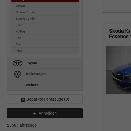
Octavia
Octavia Combi
Superb Combi
Karoq
Skoda
Ka
Kodiaq
Essence 
Epiq
Elroq
Peaq
Toyota
Volkswagen
Weitere
Geparkte Fahrzeuge (
0
)
Anmelden
2358 Fahrzeuge