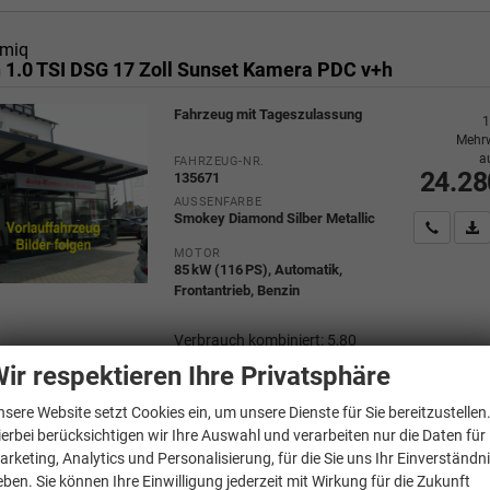
miq
n 1.0 TSI DSG 17 Zoll Sunset Kamera PDC v+h
Fahrzeug mit Tageszulassung
1
Mehrw
a
FAHRZEUG-NR.
24.28
135671
AUSSENFARBE
Smokey Diamond Silber Metallic
Wir rufe
P
MOTOR
85 kW (116 PS), Automatik,
Frontantrieb, Benzin
Verbrauch kombiniert:
5,80
l/100km
ir respektieren Ihre Privatsphäre
CO
-Klasse:
D
2
CO
-Emissionen:
130,00 g/km
2
nsere Website setzt Cookies ein, um unsere Dienste für Sie bereitzustellen
ierbei berücksichtigen wir Ihre Auswahl und verarbeiten nur die Daten für
arketing, Analytics und Personalisierung, für die Sie uns Ihr Einverständn
eben. Sie können Ihre Einwilligung jederzeit mit Wirkung für die Zukunft