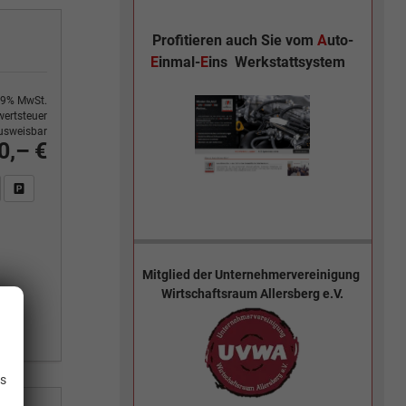
Profitieren auch Sie vom
A
uto-
E
inmal-
E
ins
Werkstattsystem
9% MwSt.
ertsteuer
usweisbar
0,– €
n Sie an
DF-Fahrzeugexposé drucken
Fahrzeug drucken, parken oder vergleichen
Mitglied der
Unternehmervereinigung
Wirtschaftsraum Allersberg e.V.
.
is