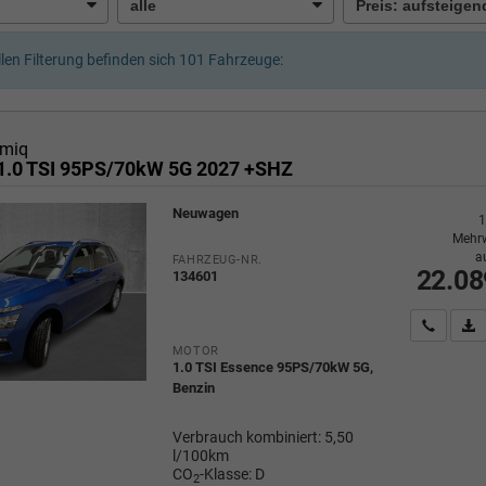
llen Filterung befinden sich
101
Fahrzeuge:
miq
1.0 TSI 95PS/70kW 5G 2027 +SHZ
Neuwagen
1
Mehrw
a
FAHRZEUG-NR.
22.08
134601
Wir rufe
P
MOTOR
1.0 TSI Essence 95PS/70kW 5G,
Benzin
Verbrauch kombiniert:
5,50
l/100km
CO
-Klasse:
D
2