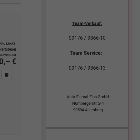
Team-Verkauf:
09176 / 9866-10
9% MwSt.
ertsteuer
Team Service:
usweisbar
0,– €
09176 / 9866-13
n Sie an
DF-Fahrzeugexposé drucken
Fahrzeug drucken, parken oder vergleichen
Auto-Einmal-Eins GmbH
Nürnbergerstr. 2-4
90584
Allersberg