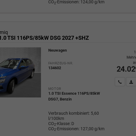
CO
-Emissionen:
124,00 g/km
2
miq
1.0 TSI 116PS/85kW DSG 2027 +SHZ
Neuwagen
1
Mehrw
a
FAHRZEUG-NR.
24.02
134602
Wir rufe
P
MOTOR
1.0 TSI Essence 116PS/85kW
DSG7, Benzin
Verbrauch kombiniert:
5,60
l/100km
CO
-Klasse:
D
2
CO
-Emissionen:
127,00 g/km
2