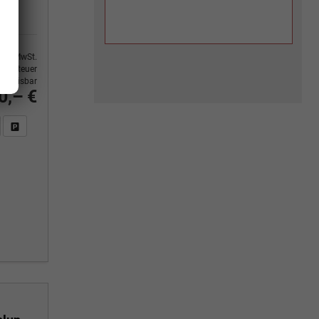
9% MwSt.
ertsteuer
usweisbar
0,– €
n Sie an
DF-Fahrzeugexposé drucken
Fahrzeug drucken, parken oder vergleichen