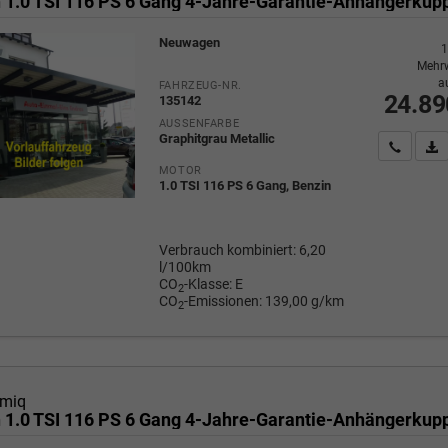
Neuwagen
1
Mehrw
a
FAHRZEUG-NR.
24.89
135142
AUSSENFARBE
Graphitgrau Metallic
Wir rufe
P
MOTOR
1.0 TSI 116 PS 6 Gang, Benzin
Verbrauch kombiniert:
6,20
l/100km
CO
-Klasse:
E
2
CO
-Emissionen:
139,00 g/km
2
miq