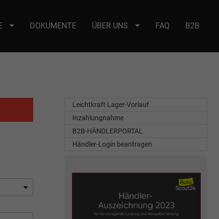
E
DOKUMENTE
ÜBER UNS
FAQ
B2B
e : selector2._domainkey Points to address or value: selector2-aee-
Leichtkraft Lager-Vorlauf
Inzahlungnahme
B2B-HÄNDLERPORTAL
Händler-Login beantragen