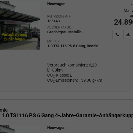
Neuwagen
1
Mehrw
a
FAHRZEUG-NR.
24.89
135143
AUSSENFARBE
Graphitgrau Metallic
Wir rufe
P
MOTOR
1.0 TSI 116 PS 6 Gang, Benzin
Verbrauch kombiniert:
6,20
l/100km
CO
-Klasse:
E
2
CO
-Emissionen:
139,00 g/km
2
miq
Neuwagen
1