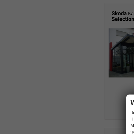
Skoda
Ka
Selectio
W
U
H
M
g