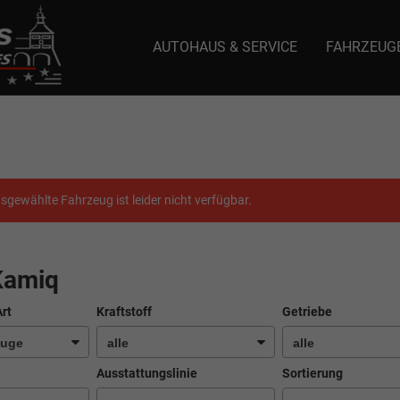
AUTOHAUS & SERVICE
FAHRZEUG
e: selector1-aee-de0k._domainkey.autoeinmaleins.onmicrosoft.com Host Nam
sgewählte Fahrzeug ist leider nicht verfügbar.
Kamiq
Art
Kraftstoff
Getriebe
Ausstattungslinie
Sortierung