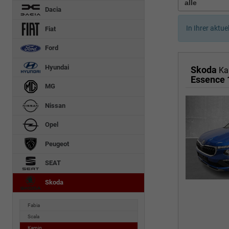
Dacia
In Ihrer aktue
Fiat
Ford
Hyundai
Skoda
Ka
Essence 
MG
Nissan
Opel
Peugeot
SEAT
Skoda
Fabia
Scala
Kamiq