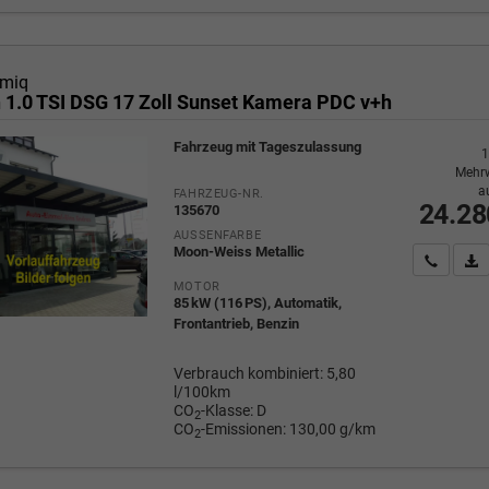
miq
n 1.0 TSI DSG 17 Zoll Sunset Kamera PDC v+h
Fahrzeug mit Tageszulassung
1
Mehrw
a
FAHRZEUG-NR.
24.28
135670
AUSSENFARBE
Moon-Weiss Metallic
Wir rufe
P
MOTOR
85 kW (116 PS), Automatik,
Frontantrieb, Benzin
Verbrauch kombiniert:
5,80
l/100km
CO
-Klasse:
D
2
CO
-Emissionen:
130,00 g/km
2