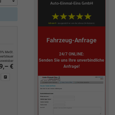
Fahrzeug-Anfrage
9% MwSt.
24/7 ONLINE:
ertsteuer
Senden Sie uns Ihre unverbindliche
usweisbar
9,– €
Anfrage!
n Sie an
DF-Fahrzeugexposé drucken
Fahrzeug drucken, parken oder vergleichen