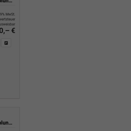
Selection 1.0 TSI 116 PS 6 Gang 4-Jahre-Garantie-Anhängerkupplung schwenkbar-Kessy-16" Alu-2-Zonen-Climatronic-Tempomat-LED-AppleCarPlay-AndroidAuto-Rückfahrkamera-2xPDC
9% MwSt.
ertsteuer
usweisbar
0,– €
n Sie an
DF-Fahrzeugexposé drucken
Fahrzeug drucken, parken oder vergleichen
Selection 1.0 TSI 116 PS 6 Gang 4-Jahre-Garantie-Anhängerkupplung schwenkbar-Kessy-16" Alu-2-Zonen-Climatronic-Tempomat-LED-AppleCarPlay-AndroidAuto-Rückfahrkamera-2xPDC