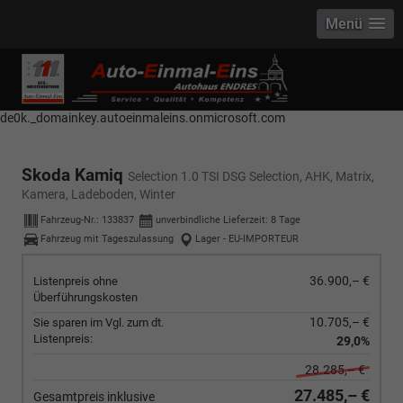
Menü
------------ Host Name : selector1._domainkey Points to address or value:
selector1-aee-de0k._domainkey.autoeinmaleins.onmicrosoft.com Host
Name : selector2._domainkey Points to address or value: selector2-aee-
de0k._domainkey.autoeinmaleins.onmicrosoft.com
Skoda Kamiq
Selection 1.0 TSI DSG Selection, AHK, Matrix,
Kamera, Ladeboden, Winter
Fahrzeug-Nr.:
133837
unverbindliche Lieferzeit:
8 Tage
Fahrzeug mit Tageszulassung
Lager - EU-IMPORTEUR
36.900,– €
Listenpreis ohne
Überführungskosten
10.705,– €
Sie sparen im Vgl. zum dt.
Listenpreis:
29,0%
28.285,– €
27.485,– €
Gesamtpreis inklusive