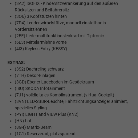
(3A2) ISOFIX - Kindersitzverankerung auf den äußeren
Rücksitzen und Beifahrersitz
(3Q6) 3 Kopfstützen hinten
(7P4) Lendenwirbelstütze, manuell einstellbar in
Vordersitzlehnen
(2FE) Ledermultifunktionslenkrad mit Tiptronic
(6E3) Mittelarmlehne vorne
(4I3) Keyless Entry (KESSY)
EXTRAS:
(3S2) Dachreling schwarz
(7TH) Dekor-Einlagen
(3GD) Ebener Ladeboden im Gepäckraum
(I8U) SKODA Infotainment
(7J1) volldigitales Kombiinstrument (virtual Cockpit)
(8VN) LED-SBBR-Leuchte, Fahrtrichtungsanzeiger animiert,
spezielles Styling
(PYI) LIGHT and VIEW Plus (KN2)
(HN) Loft
(8G4) Matrix-Beam
(1G1) Reserverad, platzsparend