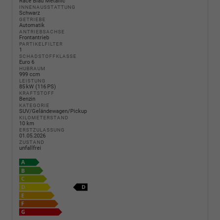
Race Blau Metallic
INNENAUSSTATTUNG
Schwarz
GETRIEBE
Automatik
ANTRIEBSACHSE
Frontantrieb
PARTIKELFILTER
1
SCHADSTOFFKLASSE
Euro 6
HUBRAUM
999 ccm
LEISTUNG
85 kW (116 PS)
KRAFTSTOFF
Benzin
KATEGORIE
SUV/Geländewagen/Pickup
KILOMETERSTAND
10 km
ERSTZULASSUNG
01.05.2026
ZUSTAND
unfallfrei