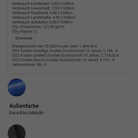
Verbrauch kombiniert:
5,60 l/100km
Verbrauch Innenstadt:
7,00 l/100km
Verbrauch Stadtrand:
5,40 l/100km
Verbrauch Landstraße:
4,90 l/100km
Verbrauch Autobahn:
6,00 l/100km
CO
-Emissionen:
127,00 g/km
2
CO
-Klasse:
D
2
Download
Energiekosten bei 15.000 km pro Jahr:
1.464,96 €
CO2 Kosten (niedrig)
:
1.143,- €
(Kosten Durchschnitt 10 Jahre)
CO2 Kosten (mittel)
:
2.714,62 €
(Kosten Durchschnitt 10 Jahre)
CO2 Kosten (hoch)
:
4.191,- €
(Kosten Durchschnitt 10 Jahre)
Jahressteuer:
86,- €
Außenfarbe
Race Blau Metallic
Innenausstattung