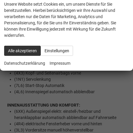
Unsere Website setzt Cookies ein, um unsere Dienste für Sie
SICHERHEIT:
bereitzustellen. Hierbei berücksichtigen wir Ihre Auswahl und
(UG1) Berganfahrassistent
verarbeiten nur die Daten für Marketing, Analytics und
(EM2) Ablenkungs- und Müdigkeitserkennung
Personalisierung, für die Sie uns Ihr Einverständnis geben. Sie
(4UF) Beifahrerairbag-Deaktivierung
können Ihre Einwilligung jederzeit mit Wirkung für die Zukunft
(6K2) ""FRONT ASSIST"" Radarbeobachtung des Raums vor
widerrufen.
dem Fzg., inkl. City ANB, ohne adaptive
(1AS) Elektronisches Stabilisierungsprogramm (ESP)
(2H5) Drive Mode Select ohne Chassis Presets
Alle akzeptieren
Einstellungen
(7X2) Einparkhilfe vorne und hinten
(8T6) Geschwindigkeitsregelanlage + Speedlimiter
Datenschutzerklärung
Impressum
(NZ4) Privater Notruf
(4X3) Kopf- und Seitenairbags vorne
(1N1) Servolenkung
(7L6) Start-Stop Automatik
(4L6) Innenspiegel automatisch abblendbar
INNENAUSSTATTUNG UND KOMFORT:
(6XK) Außenspiegel elektr. einstell-/heizbar und
heranklappbar automatisch abblendbar auf Fahrerseite
(4R4) elektrische Fensterheber vorne und hinten
(3L3) Vordersitze manuell höhenverstellbar