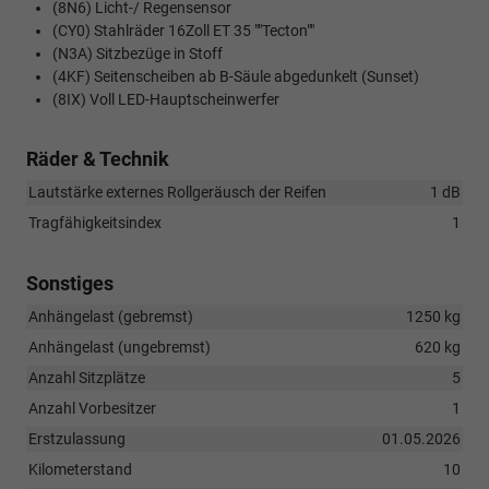
(8N6) Licht-/ Regensensor
(CY0) Stahlräder 16Zoll ET 35 ""Tecton""
(N3A) Sitzbezüge in Stoff
(4KF) Seitenscheiben ab B-Säule abgedunkelt (Sunset)
(8IX) Voll LED-Hauptscheinwerfer
Räder & Technik
Lautstärke externes Rollgeräusch der Reifen
1 dB
Tragfähigkeitsindex
1
Sonstiges
Anhängelast (gebremst)
1250 kg
Anhängelast (ungebremst)
620 kg
Anzahl Sitzplätze
5
Anzahl Vorbesitzer
1
Erstzulassung
01.05.2026
Kilometerstand
10