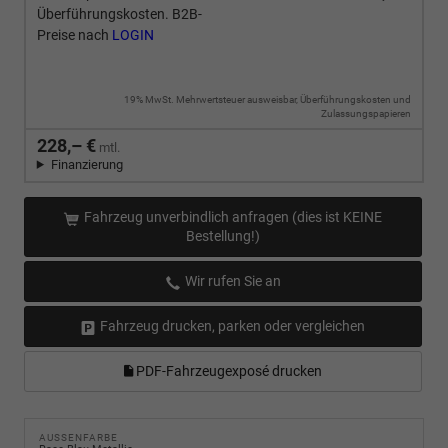
Überführungskosten. B2B-
Preise nach
LOGIN
19% MwSt. Mehrwertsteuer ausweisbar, Überführungskosten und
Zulassungspapieren
228,– €
mtl.
Finanzierung
Fahrzeug unverbindlich anfragen (dies ist KEINE
Bestellung!)
Wir rufen Sie an
Fahrzeug drucken, parken oder vergleichen
PDF-Fahrzeugexposé drucken
AUSSENFARBE