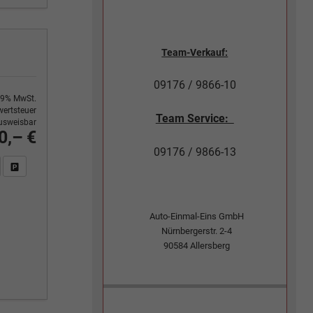
Team-Verkauf:
09176 / 9866-10
9% MwSt.
ertsteuer
Team Service:
usweisbar
0,– €
09176 / 9866-13
n Sie an
DF-Fahrzeugexposé drucken
Fahrzeug drucken, parken oder vergleichen
Auto-Einmal-Eins GmbH
Nürnbergerstr. 2-4
90584
Allersberg