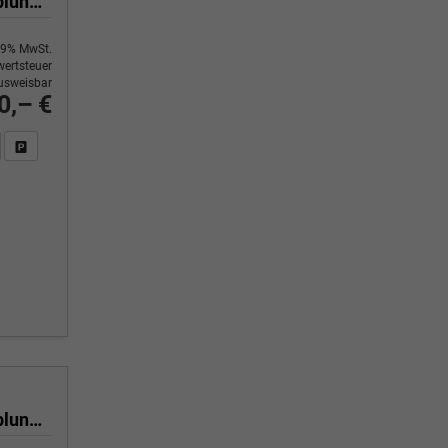
Selection 1.0 TSI 116 PS 6 Gang 4-Jahre-Garantie-Anhängerkupplung schwenkbar-Kessy-16" Alu-2-Zonen-Climatronic-Tempomat-LED-AppleCarPlay-AndroidAuto-Rückfahrkamera-2xPDC
9% MwSt.
ertsteuer
usweisbar
0,– €
n Sie an
DF-Fahrzeugexposé drucken
Fahrzeug drucken, parken oder vergleichen
Selection 1.0 TSI 116 PS 6 Gang 4-Jahre-Garantie-Anhängerkupplung schwenkbar-Kessy-16" Alu-2-Zonen-Climatronic-Tempomat-LED-AppleCarPlay-AndroidAuto-Rückfahrkamera-2xPDC