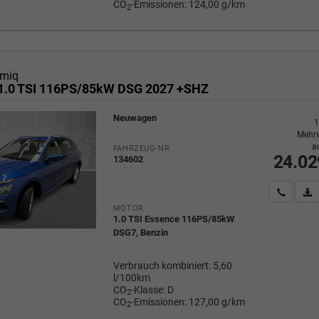
CO
-Emissionen:
124,00 g/km
2
miq
1.0 TSI 116PS/85kW DSG 2027 +SHZ
Neuwagen
1
Mehrw
a
FAHRZEUG-NR.
24.02
134602
Wir rufe
P
MOTOR
1.0 TSI Essence 116PS/85kW
DSG7, Benzin
Verbrauch kombiniert:
5,60
l/100km
CO
-Klasse:
D
2
CO
-Emissionen:
127,00 g/km
2