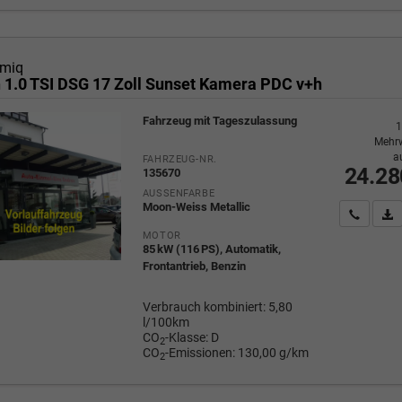
miq
n 1.0 TSI DSG 17 Zoll Sunset Kamera PDC v+h
Fahrzeug mit Tageszulassung
1
Mehrw
a
FAHRZEUG-NR.
24.28
135670
AUSSENFARBE
Moon-Weiss Metallic
Wir rufe
P
MOTOR
85 kW (116 PS), Automatik,
Frontantrieb, Benzin
Verbrauch kombiniert:
5,80
l/100km
CO
-Klasse:
D
2
CO
-Emissionen:
130,00 g/km
2