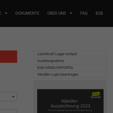
E
DOKUMENTE
ÜBER UNS
FAQ
B2B
e : selector2._domainkey Points to address or value: selector2-aee-
Leichtkraft Lager-Vorlauf
Inzahlungnahme
B2B-HÄNDLERPORTAL
Händler-Login beantragen