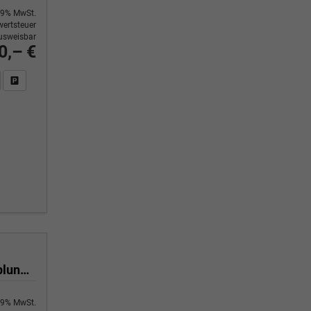
9% MwSt.
ertsteuer
usweisbar
0,– €
n Sie an
DF-Fahrzeugexposé drucken
Fahrzeug drucken, parken oder vergleichen
Selection 1.0 TSI 116 PS 6 Gang 4-Jahre-Garantie-Anhängerkupplung schwenkbar-Kessy-16" Alu-2-Zonen-Climatronic-Tempomat-LED-AppleCarPlay-AndroidAuto-Rückfahrkamera-2xPDC
9% MwSt.