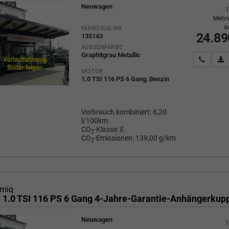
Neuwagen
1
Mehrw
a
FAHRZEUG-NR.
24.89
135143
AUSSENFARBE
Graphitgrau Metallic
Wir rufe
P
MOTOR
1.0 TSI 116 PS 6 Gang, Benzin
Verbrauch kombiniert:
6,20
l/100km
CO
-Klasse:
E
2
CO
-Emissionen:
139,00 g/km
2
miq
Neuwagen
1