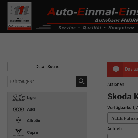
------------ Host Name : selector1._domainkey Points to address or valu
de0k._domainkey.autoeinmaleins.onmicrosoft.com
Detail-Suche
Das au
Fahrzeug-
Aktionen
Nr.
Skoda 
Ligier
Verfügbarkeit, 
Audi
Citroën
Antrieb
Cupra