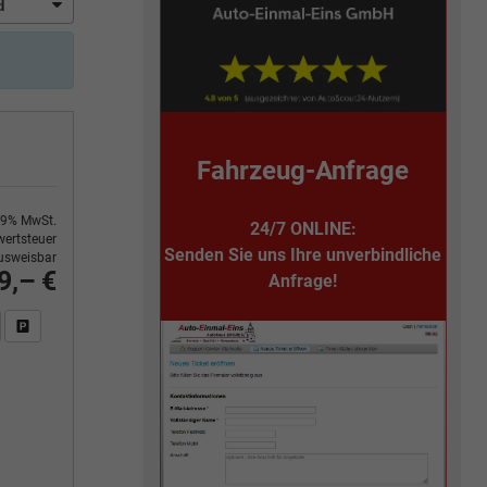
Fahrzeug-Anfrage
9% MwSt.
24/7 ONLINE:
ertsteuer
Senden Sie uns Ihre unverbindliche
usweisbar
9,– €
Anfrage!
n Sie an
DF-Fahrzeugexposé drucken
Fahrzeug drucken, parken oder vergleichen