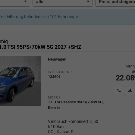
llen Filterung befinden sich
101
Fahrzeuge:
miq
1.0 TSI 95PS/70kW 5G 2027 +SHZ
Neuwagen
1
Mehrw
a
FAHRZEUG-NR.
22.08
134601
Wir rufe
P
MOTOR
1.0 TSI Essence 95PS/70kW 5G,
Benzin
Verbrauch kombiniert:
5,50
l/100km
CO
-Klasse:
D
2