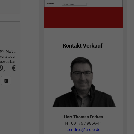
Kontakt Verkauf:
9% MwSt.
ertsteuer
usweisbar
9,– €
n Sie an
DF-Fahrzeugexposé drucken
Fahrzeug drucken, parken oder vergleichen
Herr Thomas Endres
Tel: 09176 / 9866-11
t.endres@a-e-e.de