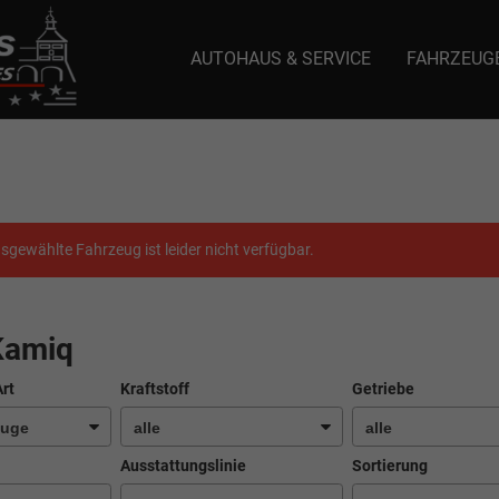
AUTOHAUS & SERVICE
FAHRZEUG
e: selector1-aee-de0k._domainkey.autoeinmaleins.onmicrosoft.com Host Nam
sgewählte Fahrzeug ist leider nicht verfügbar.
Kamiq
Art
Kraftstoff
Getriebe
Ausstattungslinie
Sortierung