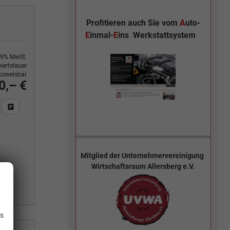
Profitieren auch Sie vom
A
uto-
E
inmal-
E
ins
Werkstattsystem
9% MwSt.
ertsteuer
usweisbar
0,– €
n Sie an
DF-Fahrzeugexposé drucken
Fahrzeug drucken, parken oder vergleichen
Mitglied der
Unternehmervereinigung
Wirtschaftsraum Allersberg e.V.
.
is