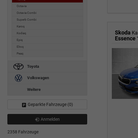
Octavia
Octavia Combi
Superb Combi
Karoq
Skoda
Ka
Kodiaq
Essence 
Epiq
Elroq
Peaq
Toyota
Volkswagen
Weitere
Geparkte Fahrzeuge (
0
)
Anmelden
2358 Fahrzeuge