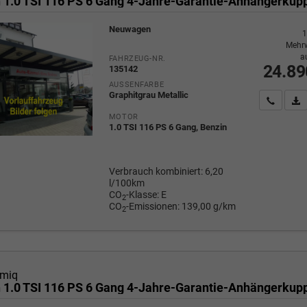
Neuwagen
1
Mehrw
a
FAHRZEUG-NR.
24.89
135142
AUSSENFARBE
Graphitgrau Metallic
Wir rufe
P
MOTOR
1.0 TSI 116 PS 6 Gang, Benzin
Verbrauch kombiniert:
6,20
l/100km
CO
-Klasse:
E
2
CO
-Emissionen:
139,00 g/km
2
miq