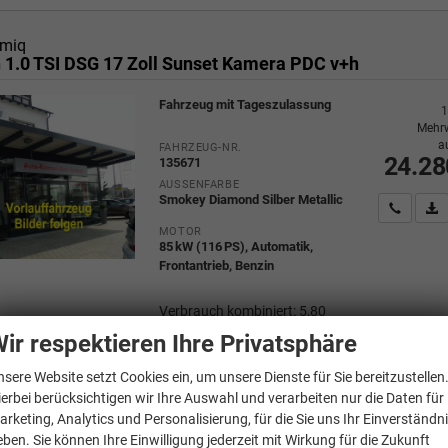
miq
n 1.0 TSI DSG 17 Zoll Sunset Kamera PDC v+h
Fahrzeug mit Tageszulassung
1
Mehrw
a
FAHRZEUG-NR.
24.28
135671
AUSSENFARBE
Smokey Diamond Silber Metallic
Wir rufe
P
MOTOR
85 kW (116 PS), Automatik,
Frontantrieb, Benzin
Verbrauch kombiniert:
5,80
l/100km
ir respektieren Ihre Privatsphäre
CO
-Klasse:
D
2
CO
-Emissionen:
130,00 g/km
2
nsere Website setzt Cookies ein, um unsere Dienste für Sie bereitzustellen
ierbei berücksichtigen wir Ihre Auswahl und verarbeiten nur die Daten für
arketing, Analytics und Personalisierung, für die Sie uns Ihr Einverständn
eben. Sie können Ihre Einwilligung jederzeit mit Wirkung für die Zukunft