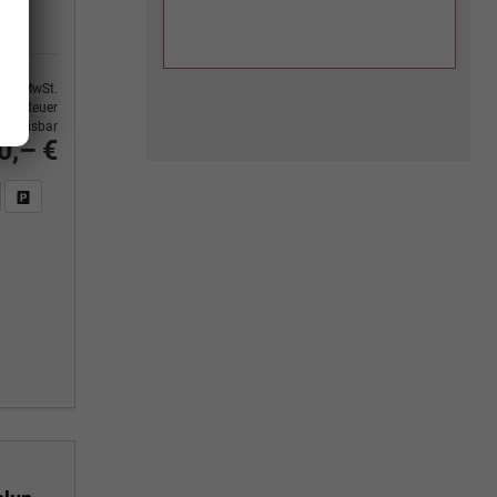
9% MwSt.
ertsteuer
usweisbar
0,– €
n Sie an
DF-Fahrzeugexposé drucken
Fahrzeug drucken, parken oder vergleichen