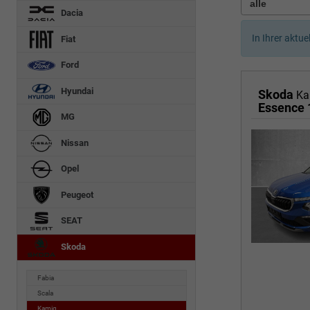
Dacia
In Ihrer aktue
Fiat
Ford
Hyundai
Skoda
Ka
Essence 
MG
Nissan
Opel
Peugeot
SEAT
Skoda
Fabia
Scala
Kamiq