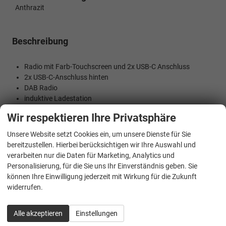
Anthrazit
Beschreibung
Radio mit Farb-Touchscreen und 2x USB-C Anschluss
2x USB-C-Anschluss hinten
DAB Radio
induktive Ladestation
Apple CarPlay und Android Auto (Navigation über
Wir respektieren Ihre Privatsphäre
Smartphone)
8 Lautsprecher
Unsere Website setzt Cookies ein, um unsere Dienste für Sie
Bluetooth Freisprecheinrichtung
bereitzustellen. Hierbei berücksichtigen wir Ihre Auswahl und
Virtuelles Cockpit
verarbeiten nur die Daten für Marketing, Analytics und
Tempomat mit Limiter
Personalisierung, für die Sie uns Ihr Einverständnis geben. Sie
Front-Assist
können Ihre Einwilligung jederzeit mit Wirkung für die Zukunft
Spurhalteassistent
widerrufen.
Toter-Winkel-Assistent
Querverkehrsassistent
Alle akzeptieren
Einstellungen
Verkehrszeichenerkennung
Mittelarmlehne vorne und hinten