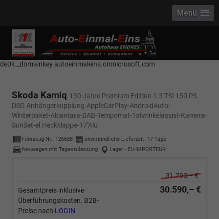
Menü
------------ Host Name : selector1._domainkey Points to address or value:
selector1-aee-de0k._domainkey.autoeinmaleins.onmicrosoft.com Host
Name : selector2._domainkey Points to address or value: selector2-aee-
de0k._domainkey.autoeinmaleins.onmicrosoft.com
Skoda Kamiq
130 Jahre Premium Edition 1.5 TSI 150 PS
DSG Anhängerkupplung-AppleCarPlay-AndroidAuto-
Winterpaket-Alcantara-DAB-Tempomat-Totwinkelassist-Kamera-
SunSet-el.Heckklappe-17''Alu
Fahrzeug-Nr.:
126688
unverbindliche Lieferzeit:
17 Tage
Neuwagen mit Tageszulassung
Lager - EU-IMPORTEUR
31.790,– €
30.590,– €
Gesamtpreis inklusive
Überführungskosten. B2B-
Preise nach
LOGIN