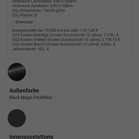
Verbrauch Landstraße:
4,80 l/100km
Verbrauch Autobahn:
5,90 l/100km
CO
-Emissionen:
130,00 g/km
2
CO
-Klasse:
D
2
Download
Energiekosten bei 15.000 km pro Jahr:
1.517,28 €
CO2 Kosten (niedrig)
:
1.170,- €
(Kosten Durchschnitt 10 Jahre)
CO2 Kosten (mittel)
:
2.778,75 €
(Kosten Durchschnitt 10 Jahre)
CO2 Kosten (hoch)
:
4.290,- €
(Kosten Durchschnitt 10 Jahre)
Jahressteuer:
103,- €
Außenfarbe
Black Magic Perleffect
Innenausstattung
Innenausstattung