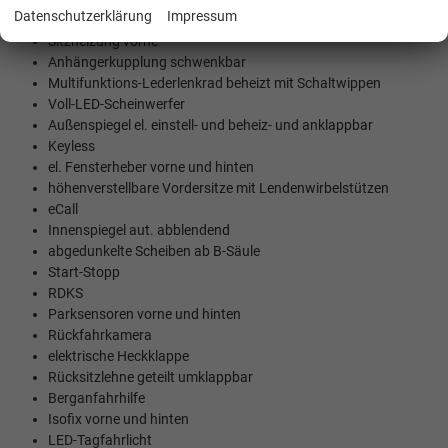
Datenschutzerklärung
Impressum
2-Zonen-Klimaautomatik
Sitzheizung vorne
Anhängerkupplung schwenkbar
Multifunktions-Lederlenkrad beheizt mit Schaltwippen
Voll-LED-Scheinwerfer
Außenspiegel el. einstell- und beheiz- und anklappbar
Keyless
el. Fensterheber vorne und hinten
höhenverstellbare Vordersitze mit Lendenwirbelstützen
eCall
Innenspiegel aut. abblendend
abgedunkelte Scheiben ab B-Säule
Start-Stopp
RDKS
Parksensoren vorne und hinten
Rückfahrkamera
elektrische Heckklappe
Rücksitzlehne geteilt umklappbar
Berganfahrhilfe
Isofix vorne und hinten
LED-Tagfahrlicht