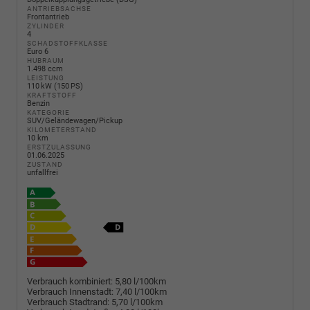
ANTRIEBSACHSE
Frontantrieb
ZYLINDER
4
SCHADSTOFFKLASSE
Euro 6
HUBRAUM
1.498 ccm
LEISTUNG
110 kW (150 PS)
KRAFTSTOFF
Benzin
KATEGORIE
SUV/Geländewagen/Pickup
KILOMETERSTAND
10 km
ERSTZULASSUNG
01.06.2025
ZUSTAND
unfallfrei
Verbrauch kombiniert:
5,80 l/100km
Verbrauch Innenstadt:
7,40 l/100km
Verbrauch Stadtrand:
5,70 l/100km