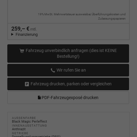
19% MwSt. Mehrwertsteuer ausweisbar, Überführungskosten und
Zulassungspapieren
259,– €
mtl.
Finanzierung
Fahrzeug unverbindlich anfragen (dies ist KEINE
Bestellung!)
Wir rufen Sie an
Fahrzeug drucken, parken oder vergleichen
PDF-Fahrzeugexposé drucken
AUSSENFARBE
Black Magic Perleffect
INNENAUSSTATTUNG
Anthrazit
GETRIEBE
Doppelkupplungsgetriebe (DSG)