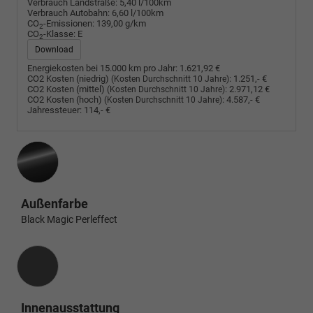
Verbrauch Landstraße:
5,40 l/100km
Verbrauch Autobahn:
6,60 l/100km
CO
-Emissionen:
139,00 g/km
2
CO
-Klasse:
E
2
Download
Energiekosten bei 15.000 km pro Jahr:
1.621,92 €
CO2 Kosten (niedrig)
:
1.251,- €
(Kosten Durchschnitt 10 Jahre)
CO2 Kosten (mittel)
:
2.971,12 €
(Kosten Durchschnitt 10 Jahre)
CO2 Kosten (hoch)
:
4.587,- €
(Kosten Durchschnitt 10 Jahre)
Jahressteuer:
114,- €
Außenfarbe
Black Magic Perleffect
Innenausstattung
Innenausstattung