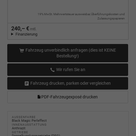
19% MwSt. Mehrwertsteuer ausweisbar, Überführungskosten und
Zulassungspapieren
240,– €
mtl.
Finanzierung
Fahrzeug unverbindlich anfragen (dies ist KEINE
Bestellung!)
Wir rufen Sie an
Fahrzeug drucken, parken oder vergleichen
PDF-Fahrzeugexposé drucken
AUSSENFARBE
Black Magic Perleffect
INNENAUSSTATTUNG
Anthrazit
GETRIEBE
Doppelkupplungsgetriebe (DSG)