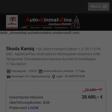
Menü
------------ Host Name : selector1._domainkey Points to address or value:
selector1-aee-de0k._domainkey.autoeinmaleins.onmicrosoft.com Host
Name : selector2._domainkey Points to address or value: selector2-aee-
de0k._domainkey.autoeinmaleins.onmicrosoft.com
Skoda Kamiq
130 Jahre Premium Edition 1.0 TSI 115 PS
DSG -AppleCarPlay-AndroidAuto-Winterpaket-Alcantara-DAB-
Tempomat-Totwinkelassist-Kamera-SunSet-el.Heckklappe-
17''Alu-Sofort
Fahrzeug-Nr.:
129767
unverbindliche Lieferzeit:
17 Tage
Neuwagen mit Tageszulassung
Lager - EU-IMPORTEUR
29.680,– €
28.680,– €
Gesamtpreis inklusive
Überführungskosten. B2B-
Preise nach
LOGIN