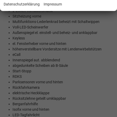
Datenschutzerklärung
Impressum
Mittelarmlehne vorne und hinten
2-Zonen-Klimaautomatik
Sitzheizung vorne
Multifunktions-Lederlenkrad beheizt mit Schaltwippen
Voll-LED-Scheinwerfer
Außenspiegel el. einstell- und beheiz- und anklappbar
Keyless
el. Fensterheber vorne und hinten
höhenverstellbare Vordersitze mit Lendenwirbelstützen
eCall
Innenspiegel aut. abblendend
abgedunkelte Scheiben ab B-Säule
Start-Stopp
RDKS
Parksensoren vorne und hinten
Rückfahrkamera
elektrische Heckklappe
Rücksitzlehne geteilt umklappbar
Berganfahrhilfe
Isofix vorne und hinten
LED-Tagfahrlicht