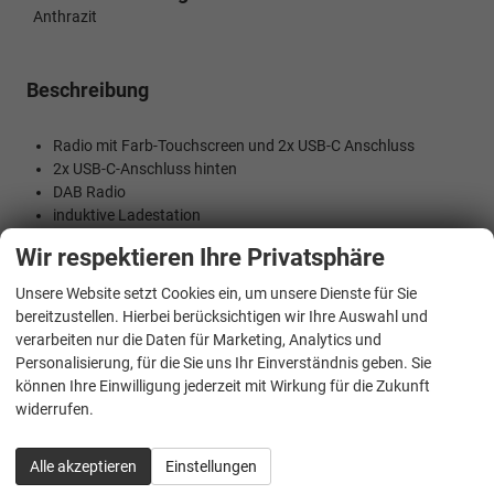
Anthrazit
Beschreibung
Radio mit Farb-Touchscreen und 2x USB-C Anschluss
2x USB-C-Anschluss hinten
DAB Radio
induktive Ladestation
Frontscheibe beheizbar
Wir respektieren Ihre Privatsphäre
Apple CarPlay und Android Auto (Navigation über
Smartphone)
Unsere Website setzt Cookies ein, um unsere Dienste für Sie
8 Lautsprecher
bereitzustellen. Hierbei berücksichtigen wir Ihre Auswahl und
Bluetooth Freisprecheinrichtung
verarbeiten nur die Daten für Marketing, Analytics und
Virtuelles Cockpit
Personalisierung, für die Sie uns Ihr Einverständnis geben. Sie
Tempomat mit Limiter
können Ihre Einwilligung jederzeit mit Wirkung für die Zukunft
Front-Assist
widerrufen.
Spurhalteassistent
Toter-Winkel-Assistent
Alle akzeptieren
Einstellungen
Querverkehrsassistent
Verkehrszeichenerkennung