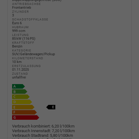
ANTRIEBSACHSE
Frontantrieb
ZYLINDER
3
SCHADSTOFFKLASSE
Euro 6
HUBRAUM
999 ccm
LEISTUNG
85 kW (116 PS)
KRAFTSTOFF
Benzin
KATEGORIE
SUV/Geländewagen/Pickup
KILOMETERSTAND
10 km
ERSTZULASSUNG
01.11.2025
ZUSTAND
unfallfrei
Verbrauch kombiniert:
6,20 l/100km
Verbrauch Innenstadt:
7,20 l/100km
Verbrauch Stadtrand:
5,80 l/100km