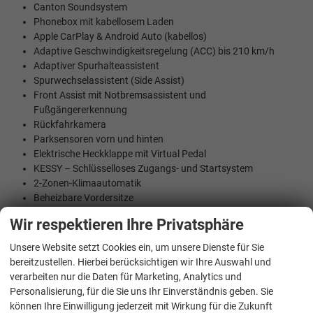
Canton Soundsystem
Phonebox mit kabellosem Laden
Apple CarPlay & Android Auto (kabellos)
Adaptive Geschwindigkeitsregelung (ACC) bis 210 km/h
Adaptiver Spurhalteassistent
Spurwechselassistent (Side Assist)
Front Assist mit Notbremsassistent und
Fußgängererkennung
Rückfahrkamera
Parksensoren vorn und hinten
Elektrische Heckklappe mit Virtual Pedal
KESSY – Schlüsselloses Zugangs- und Startsystem
2-Zonen-Klimaautomatik
Beheizbare Vordersitze
Beheizbares Sport-Multifunktionslenkrad
Wir respektieren Ihre Privatsphäre
Klappbare Anhängerkupplung mit Adapter
USB-C-Anschluss im Innenspiegelhalter
Unsere Website setzt Cookies ein, um unsere Dienste für Sie
Hersteller Garantie 5 Jahre / 100.000 km immer was zuerst
bereitzustellen. Hierbei berücksichtigen wir Ihre Auswahl und
Eintritt
verarbeiten nur die Daten für Marketing, Analytics und
Personalisierung, für die Sie uns Ihr Einverständnis geben. Sie
können Ihre Einwilligung jederzeit mit Wirkung für die Zukunft