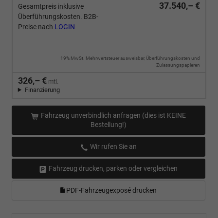
37.540,– €
Gesamtpreis inklusive
Überführungskosten. B2B-
Preise nach
LOGIN
19% MwSt. Mehrwertsteuer ausweisbar, Überführungskosten und
Zulassungspapieren
326,– €
mtl.
Finanzierung
Fahrzeug unverbindlich anfragen (dies ist KEINE
Bestellung!)
Wir rufen Sie an
Fahrzeug drucken, parken oder vergleichen
PDF-Fahrzeugexposé drucken