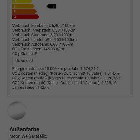
Verbrauch kombiniert:
6,40 l/100km
Verbrauch Innenstadt:
8,30 l/100km
Verbrauch Stadtrand:
6,20 l/100km
Verbrauch Landstraße:
5,50 l/100km
Verbrauch Autobahn:
6,60 l/100km
CO
-Emissionen:
146,00 g/km
2
CO
-Klasse:
E
2
Download
Energiekosten bei 15.000 km pro Jahr:
1.674,24 €
CO2 Kosten (niedrig)
:
1.314,- €
(Kosten Durchschnitt 10 Jahre)
CO2 Kosten (mittel)
:
3.120,75 €
(Kosten Durchschnitt 10 Jahre)
CO2 Kosten (hoch)
:
4.818,- €
(Kosten Durchschnitt 10 Jahre)
Jahressteuer:
142,- €
Außenfarbe
Moon Weiß Metallic