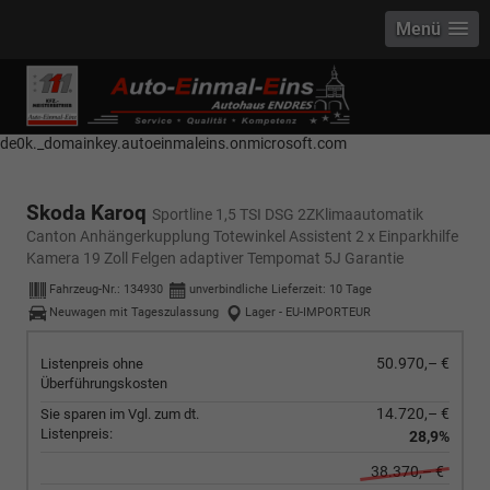
Menü
------------ Host Name : selector1._domainkey Points to address or value:
selector1-aee-de0k._domainkey.autoeinmaleins.onmicrosoft.com Host
Name : selector2._domainkey Points to address or value: selector2-aee-
de0k._domainkey.autoeinmaleins.onmicrosoft.com
Skoda Karoq
Sportline 1,5 TSI DSG 2ZKlimaautomatik
Canton Anhängerkupplung Totewinkel Assistent 2 x Einparkhilfe
Kamera 19 Zoll Felgen adaptiver Tempomat 5J Garantie
Fahrzeug-Nr.:
134930
unverbindliche Lieferzeit:
10 Tage
Neuwagen mit Tageszulassung
Lager - EU-IMPORTEUR
50.970,– €
Listenpreis ohne
Überführungskosten
14.720,– €
Sie sparen im Vgl. zum dt.
Listenpreis:
28,9%
38.370,– €