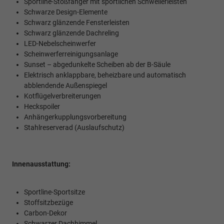
Sportline-Stoßfänger mit sportlichen Schwellerleisten
Schwarze Design-Elemente
Schwarz glänzende Fensterleisten
Schwarz glänzende Dachreling
LED-Nebelscheinwerfer
Scheinwerferreinigungsanlage
Sunset – abgedunkelte Scheiben ab der B-Säule
Elektrisch anklappbare, beheizbare und automatisch
abblendende Außenspiegel
Kotflügelverbreiterungen
Heckspoiler
Anhängerkupplungsvorbereitung
Stahlreserverad (Auslaufschutz)
Innenausstattung:
Sportline-Sportsitze
Stoffsitzbezüge
Carbon-Dekor
Schwarzer Dachhimmel