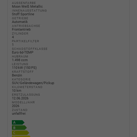
AUSSENFARBE
Moon Weiß Metallic
INNENAUSSTATTUNG
Stoff Sportline
GETRIEBE
Automatik
ANTRIEBSACHSE
Frontantrieb
ZYLINDER
4
PARTIKELFILTER
1
SCHADSTOFFKLASSE
Euro 6d-TEMP
HUBRAUM
1.498 ccm
LEISTUNG
110 kW (150 PS)
KRAFTSTOFF
Benzin
KATEGORIE
SUV/Geländewagen/Pickup
KILOMETERSTAND
10 km
ERSTZULASSUNG
12.06.2026
MODELLJAHR
2026
ZUSTAND
unfallfrei