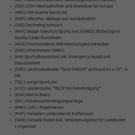
(9Z3) 230V Wechselrichter und Steckdose für Europa
(W0C) AM Austria SportLine
(8WP) Allwetter, Abbiege und Autobahnlicht
(3S5) Dachreling schwarz
(N6A) Design Selection/SportLine LOUNGE Sitzbezüge in
Suedia/Leder/Kunstleder
(4GX) Frontscheibe in Wärmeschutzglas beheizbar
(8AR) Infotainment (MIB3)
(6I6) Spurhalteassistent inkl. Emergency Assist und
Stauassistent
(C8R) Leichtmetallräder ""SAGITARIUS"" anthrazit 8J x 19"" - 4
Stk.
(TQ) Lounge SportLine
(A1E) Ländercluster ""WLTP EU-Genehmigung""
(8G4) Matrix-Beam
(8X1) Scheinwerferreinigungsanlage
(8N6) Licht-/ Regensensor
(PKP) Variabler Ladeboden im Kofferraum
(3GN) Variable Boden inkl. Verankerungsöse für Ladeboden
+ Organiser