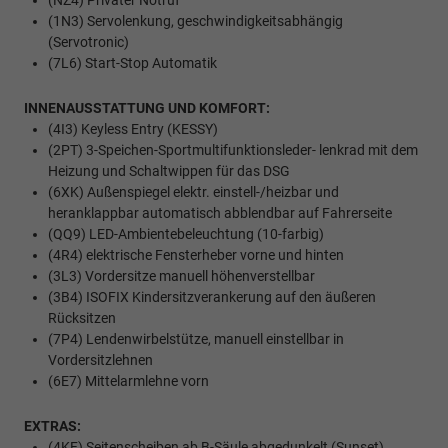
(NZ4) Privater Notruf
(1N3) Servolenkung, geschwindigkeitsabhängig
(Servotronic)
(7L6) Start-Stop Automatik
INNENAUSSTATTUNG UND KOMFORT:
(4I3) Keyless Entry (KESSY)
(2PT) 3-Speichen-Sportmultifunktionsleder- lenkrad mit dem
Heizung und Schaltwippen für das DSG
(6XK) Außenspiegel elektr. einstell-/heizbar und
heranklappbar automatisch abblendbar auf Fahrerseite
(QQ9) LED-Ambientebeleuchtung (10-farbig)
(4R4) elektrische Fensterheber vorne und hinten
(3L3) Vordersitze manuell höhenverstellbar
(3B4) ISOFIX Kindersitzverankerung auf den äußeren
Rücksitzen
(7P4) Lendenwirbelstütze, manuell einstellbar in
Vordersitzlehnen
(6E7) Mittelarmlehne vorn
EXTRAS:
(4KF) Seitenscheiben ab B-Säule abgedunkelt (Sunset)