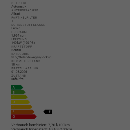
GETRIEBE
Automatik
ANTRIEBSACHSE
Allrad
PARTIKELFILTER
1
SCHADSTOFFKLASSE
Euro 6
HUBRAUM
1.984 ccm
LEISTUNG
140 kW (190 PS)
KRAFTSTOFF
Benzin
KATEGORIE
SUV/Geländewagen/Pickup
KILOMETERSTAND
10 km
ERSTZULASSUNG
01.05.2026
ZUSTAND
unfallfrei
Verbrauch kombiniert:
7,70 l/100km
Verbrauch Innenstadt:
10,10 l/100km