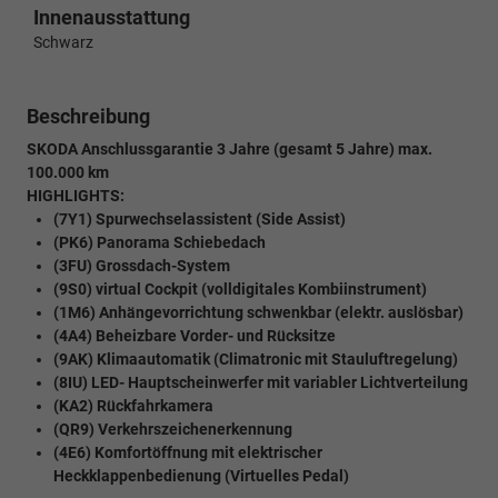
Innenausstattung
Schwarz
Beschreibung
SKODA Anschlussgarantie 3 Jahre (gesamt 5 Jahre) max.
100.000 km
HIGHLIGHTS:
(7Y1) Spurwechselassistent (Side Assist)
(PK6) Panorama Schiebedach
(3FU) Grossdach-System
(9S0) virtual Cockpit (volldigitales Kombiinstrument)
(1M6) Anhängevorrichtung schwenkbar (elektr. auslösbar)
(4A4) Beheizbare Vorder- und Rücksitze
(9AK) Klimaautomatik (Climatronic mit Stauluftregelung)
(8IU) LED- Hauptscheinwerfer mit variabler Lichtverteilung
(KA2) Rückfahrkamera
(QR9) Verkehrszeichenerkennung
(4E6) Komfortöffnung mit elektrischer
Heckklappenbedienung (Virtuelles Pedal)