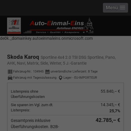
Menü
------------ Host Name : selector1._domainkey Points to address or value:
selector1-aee-de0k._domainkey.autoeinmaleins.onmicrosoft.com Host
Name : selector2._domainkey Points to address or value: selector2-aee-
de0k._domainkey.autoeinmaleins.onmicrosoft.com
Skoda Karoq
Sportline 4x4 2.0 TSI DSG Sportline, Pano,
AHK, Navi, Matrix, Side, Winter, 5 J.-Garantie
Fahrzeug-Nr.:
134945
unverbindliche Lieferzeit:
8 Tage
Fahrzeug mit Tageszulassung
Lager - EU-IMPORTEUR
55.840,– €
Listenpreis ohne
Überführungskosten
14.345,– €
Sie sparen im Vgl. zum dt.
Listenpreis:
25,7%
42.785,– €
Gesamtpreis inklusive
Überführungskosten. B2B-