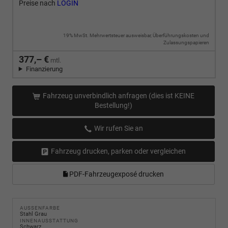
Preise nach
LOGIN
19% MwSt. Mehrwertsteuer ausweisbar, Überführungskosten und
Zulassungspapieren
377,– €
mtl.
Finanzierung
Fahrzeug unverbindlich anfragen (dies ist KEINE
Bestellung!)
Wir rufen Sie an
Fahrzeug drucken, parken oder vergleichen
PDF-Fahrzeugexposé drucken
AUSSENFARBE
Stahl Grau
INNENAUSSTATTUNG
Schwarz