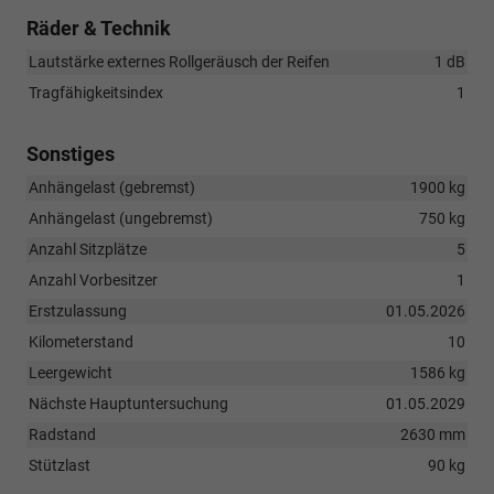
Räder & Technik
Lautstärke externes Rollgeräusch der Reifen
1 dB
Tragfähigkeitsindex
1
Sonstiges
Anhängelast (gebremst)
1900 kg
Anhängelast (ungebremst)
750 kg
Anzahl Sitzplätze
5
Anzahl Vorbesitzer
1
Erstzulassung
01.05.2026
Kilometerstand
10
Leergewicht
1586 kg
Nächste Hauptuntersuchung
01.05.2029
Radstand
2630 mm
Stützlast
90 kg