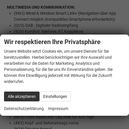
MULTIMEDIA UND KOMMUNIKATION:
(9WJ) Wired & Wireless Smart Link+ (Navigation über App
Connect möglich (kompatibles Smartphone erforderlich))
(QV3) DAB - Digitaler Radioempfang
(9ZV) Komfort Telefonie, BT, Kopplebox
(U9C) 2 USB-C Anschlüsse vorne und 2 hinten
Wir respektieren Ihre Privatsphäre
(7UT) Navigationssystem
(QH1) Sprachsteuerung
Unsere Website setzt Cookies ein, um unsere Dienste für Sie
bereitzustellen. Hierbei berücksichtigen wir Ihre Auswahl und
SICHERHEIT:
verarbeiten nur die Daten für Marketing, Analytics und
(1X1) Allradantrieb
Personalisierung, für die Sie uns Ihr Einverständnis geben. Sie
(EM2) Ablenkungs- und Müdigkeitserkennung
können Ihre Einwilligung jederzeit mit Wirkung für die Zukunft
(UG1) Berganfahrassistent
widerrufen.
(8T8) Adaptiv cruise control für DSG) mit Speedlimiter
(1AS) Elektronisches Stabilisierungsprogramm (ESP)
Alle akzeptieren
Einstellungen
(2H5) Fahrprofilauswahl und konv. Dämpfer
(7X2) Einparkhilfe vorne und hinten
Datenschutzerklärung
Impressum
(4UP) Knieairbag Fahrer
(6K4) Front Assist inkl. City ANB für ACC high
(4X3) Kopf- und Seitenairbags vorne