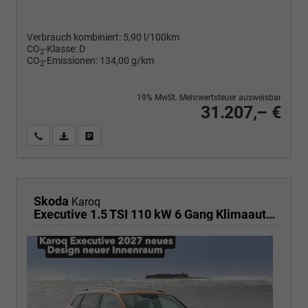
Verbrauch kombiniert:
5,90 l/100km
CO
-Klasse:
D
2
CO
-Emissionen:
134,00 g/km
2
19% MwSt. Mehrwertsteuer ausweisbar
31.207,– €
Wir rufen Sie an
PDF-Fahrzeugexposé drucken
Fahrzeug drucken, parken oder vergleichen
Skoda
Karoq
Executive 1.5 TSI 110 kW 6 Gang Klimaautomatik, Metallfarbe, ACC ,PDC v+h, LED, Smart Link, Rückkamera, Sun Set, Reserverad, 4 Jahre Garantie