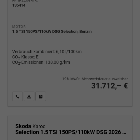
FAHRZEUG-NR.
135414
MOTOR
1.5 TSI 150PS/110kW DSG Selection, Benzin
Verbrauch kombiniert:
6,10 l/100km
CO
-Klasse:
E
2
CO
-Emissionen:
138,00 g/km
2
19% MwSt. Mehrwertsteuer ausweisbar
31.712,– €
Wir rufen Sie an
PDF-Fahrzeugexposé drucken
Fahrzeug drucken, parken oder vergleichen
Skoda
Karoq
Selection 1.5 TSI 150PS/110kW DSG 2026 | +TravelAssist +RFK & Parksensoren +Var. Gepäckraumboden