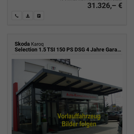
31.326,– €
Wir rufen Sie an
PDF-Fahrzeugexposé drucken
Fahrzeug drucken, parken oder vergleichen
Skoda
Karoq
Selection 1.5 TSI 150 PS DSG 4 Jahre Garantie-Anhängerkupplung-Keyless Start-AppleCarPlay-AndroidAuto-Sunset-Tempomat-2-Zonen-Klima-16''Alu