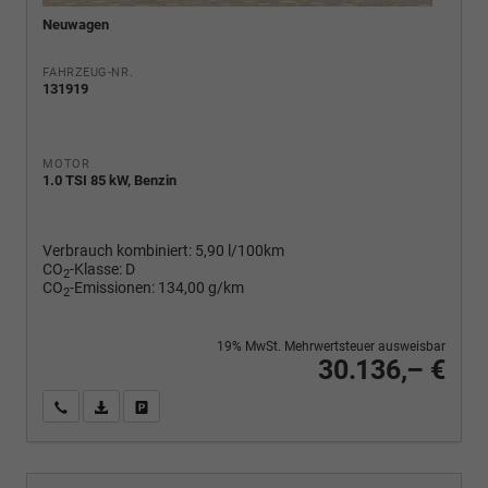
Neuwagen
FAHRZEUG-NR.
131919
MOTOR
1.0 TSI 85 kW, Benzin
Verbrauch kombiniert:
5,90 l/100km
CO
-Klasse:
D
2
CO
-Emissionen:
134,00 g/km
2
19% MwSt. Mehrwertsteuer ausweisbar
30.136,– €
Wir rufen Sie an
PDF-Fahrzeugexposé drucken
Fahrzeug drucken, parken oder vergleichen