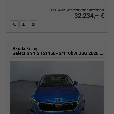
19% MwSt. Mehrwertsteuer ausweisbar
32.234,– €
Wir rufen Sie an
PDF-Fahrzeugexposé drucken
Fahrzeug drucken, parken oder vergleichen
Skoda
Karoq
Selection 1.5 TSI 150PS/110kW DSG 2026 | +TravelAssist +RFK & Parksensoren +Var. Gepäckraumboden