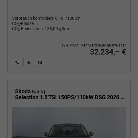
Verbrauch kombiniert:
6,10 l/100km
CO
-Klasse:
E
2
CO
-Emissionen:
138,00 g/km
2
19% MwSt. Mehrwertsteuer ausweisbar
32.234,– €
Wir rufen Sie an
PDF-Fahrzeugexposé drucken
Fahrzeug drucken, parken oder vergleichen
Skoda
Karoq
Selection 1.5 TSI 150PS/110kW DSG 2026 | +TravelAssist +RFK & Parksensoren +Var. Gepäckraumboden