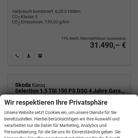
Verbrauch kombiniert:
6,20 l/100km
CO
-Klasse:
E
2
CO
-Emissionen:
139,00 g/km
2
19% MwSt. Mehrwertsteuer ausweisbar
31.490,– €
Wir rufen Sie an
PDF-Fahrzeugexposé drucken
Fahrzeug drucken, parken oder vergleichen
Skoda
Karoq
Selection 1.5 TSI 150 PS DSG 4 Jahre Garantie-Anhängerkupplung-Keyless Start-AppleCarPlay-AndroidAuto-Sunset-Tempomat-2-Zonen-Klima-16''Alu
Wir respektieren Ihre Privatsphäre
Unsere Website setzt Cookies ein, um unsere Dienste für Sie
bereitzustellen. Hierbei berücksichtigen wir Ihre Auswahl und
verarbeiten nur die Daten für Marketing, Analytics und
Personalisierung, für die Sie uns Ihr Einverständnis geben. Sie