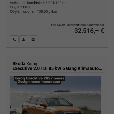
Verbrauch kombiniert:
6,00 l/100km
CO
-Klasse:
E
2
CO
-Emissionen:
138,00 g/km
2
19% MwSt. Mehrwertsteuer ausweisbar
32.516,– €
Wir rufen Sie an
PDF-Fahrzeugexposé drucken
Fahrzeug drucken, parken oder vergleichen
Skoda
Karoq
Executive 2.0 TDI 85 kW 6 Gang Klimaautomatik, Metallfarbe, ACC ,PDC v+h, LED, Smart Link, Rückkamera, Sun Set, Reserverad, 4 Jahre Garantie,