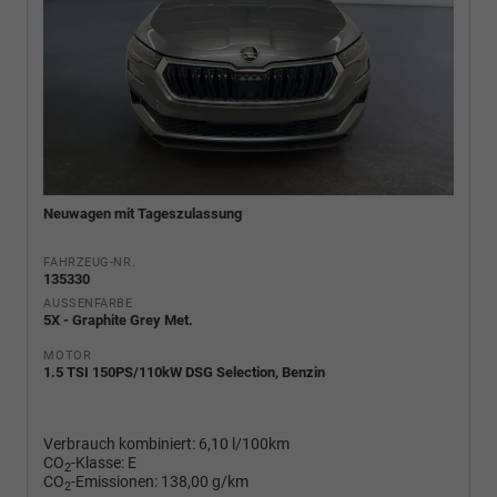
Neuwagen mit Tageszulassung
FAHRZEUG-NR.
135330
AUSSENFARBE
5X - Graphite Grey Met.
MOTOR
1.5 TSI 150PS/110kW DSG Selection, Benzin
Verbrauch kombiniert:
6,10 l/100km
CO
-Klasse:
E
2
CO
-Emissionen:
138,00 g/km
2