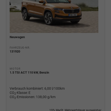
Neuwagen
FAHRZEUG-NR.
131920
MOTOR
1.5 TSI ACT 110 kW, Benzin
Verbrauch kombiniert:
6,00 l/100km
CO
-Klasse:
E
2
CO
-Emissionen:
138,00 g/km
2
19% MwSt. Mehrwertsteuer ausweisbar