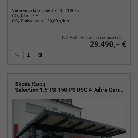
Verbrauch kombiniert:
6,20 l/100km
CO
-Klasse:
E
2
CO
-Emissionen:
139,00 g/km
2
19% MwSt. Mehrwertsteuer ausweisbar
29.490,– €
Wir rufen Sie an
PDF-Fahrzeugexposé drucken
Fahrzeug drucken, parken oder vergleichen
Skoda
Karoq
Selection 1.5 TSI 150 PS DSG 4 Jahre Garantie-Keyless Start-AppleCarPlay-AndroidAuto-Sunset-Tempomat-2-Zonen-Klima-16''Alu