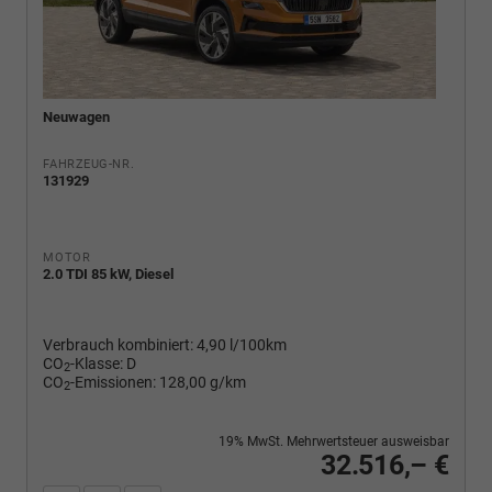
Neuwagen
FAHRZEUG-NR.
131929
MOTOR
2.0 TDI 85 kW, Diesel
Verbrauch kombiniert:
4,90 l/100km
CO
-Klasse:
D
2
CO
-Emissionen:
128,00 g/km
2
19% MwSt. Mehrwertsteuer ausweisbar
32.516,– €