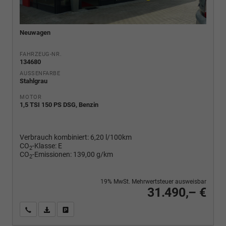
Neuwagen
FAHRZEUG-NR.
134680
AUSSENFARBE
Stahlgrau
MOTOR
1,5 TSI 150 PS DSG, Benzin
Verbrauch kombiniert:
6,20 l/100km
CO
-Klasse:
E
2
CO
-Emissionen:
139,00 g/km
2
19% MwSt. Mehrwertsteuer ausweisbar
31.490,– €
Wir rufen Sie an
PDF-Fahrzeugexposé drucken
Fahrzeug drucken, parken oder vergleichen