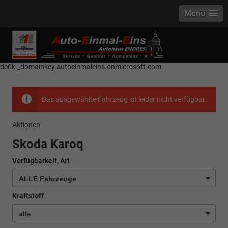
Menü
------------ Host Name : selector1._domainkey Points to address or value:
selector1-aee-de0k._domainkey.autoeinmaleins.onmicrosoft.com Host
Name : selector2._domainkey Points to address or value: selector2-aee-
de0k._domainkey.autoeinmaleins.onmicrosoft.com
Das ausgewählte Fahrzeug ist leider nicht verfügbar.
Aktionen
Skoda Karoq
Verfügbarkeit, Art
Kraftstoff