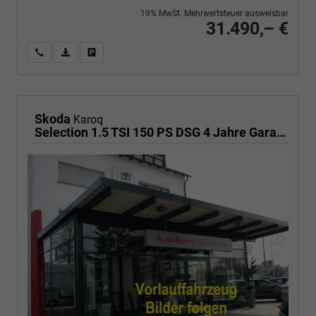
19% MwSt. Mehrwertsteuer ausweisbar
31.490,– €
Wir rufen Sie an
PDF-Fahrzeugexposé drucken
Fahrzeug drucken, parken oder vergleichen
Skoda
Karoq
Selection 1.5 TSI 150 PS DSG 4 Jahre Garantie-Anhängerkupplung-Keyless Start-AppleCarPlay-AndroidAuto-Sunset-Tempomat-2-Zonen-Klima-16''Alu