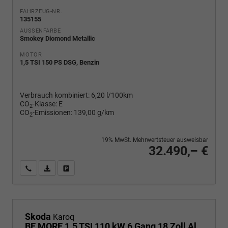
FAHRZEUG-NR.
135155
AUSSENFARBE
Smokey Diomond Metallic
MOTOR
1,5 TSI 150 PS DSG, Benzin
Verbrauch kombiniert:
6,20 l/100km
CO
-Klasse:
E
2
CO
-Emissionen:
139,00 g/km
2
19% MwSt. Mehrwertsteuer ausweisbar
32.490,– €
Wir rufen Sie an
PDF-Fahrzeugexposé drucken
Fahrzeug drucken, parken oder vergleichen
Skoda
Karoq
BE MORE 1.5 TSI 110 kW 6 Gang,18 Zoll Alufelgen, Reserverad, Rückkamera, Kessy Full, PDC 4+H, Klimaautomatik, Licht & Sicht Paket, Metallfarbe, Heckspoiler, Sun Set, Ambiente Light, LED, 4 Jahre Garantie