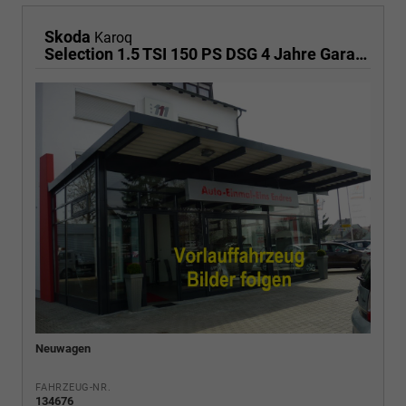
Skoda
Karoq
Selection 1.5 TSI 150 PS DSG 4 Jahre Garantie-Anhängerkupplung-Keyless Start-AppleCarPlay-AndroidAuto-Sunset-Tempomat-2-Zonen-Klima-16''Alu
Neuwagen
FAHRZEUG-NR.
134676