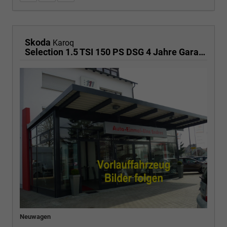
Skoda
Karoq
Selection 1.5 TSI 150 PS DSG 4 Jahre Garantie-Anhängerkupplung-2x PDC-RückfahrkameraKeyless Start-AppleCarPlay-AndroidAuto-Sunset-Tempomat-2-Zonen-Klima-16''Alu
Neuwagen