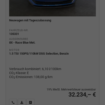
Neuwagen mit Tageszulassung
FAHRZEUG-NR.
135331
AUSSENFARBE
8X - Race Blue Met.
MOTOR
1.5 TSI 150PS/110kW DSG Selection, Benzin
Verbrauch kombiniert:
6,10 l/100km
CO
-Klasse:
E
2
CO
-Emissionen:
138,00 g/km
2
19% MwSt. Mehrwertsteuer ausweisbar
32.234,– €
Wir rufen Sie an
PDF-Fahrzeugexposé drucken
Fahrzeug drucken, parken oder vergleichen