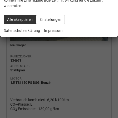
können Ihre Einwilligung jederzeit mit Wirkung für die Zukunft
widerrufen.
Alle akzeptieren
Einstellungen
Datenschutzerklärung
Impressum
Neuwagen
FAHRZEUG-NR.
134679
AUSSENFARBE
Stahlgrau
MOTOR
1,5 TSI 150 PS DSG, Benzin
Verbrauch kombiniert:
6,20 l/100km
CO
-Klasse:
E
2
CO
-Emissionen:
139,00 g/km
2