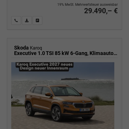
19% MwSt. Mehrwertsteuer ausweisbar
29.490,– €
Wir rufen Sie an
PDF-Fahrzeugexposé drucken
Fahrzeug drucken, parken oder vergleichen
Skoda
Karoq
Executive 1.0 TSI 85 kW 6-Gang, Klimaautomatik, Metallfarbe, ACC ,PDC v+h, LED, Smart Link, Rückkamera, Sun Set, Reserverad, 4 Jahre Garantie,