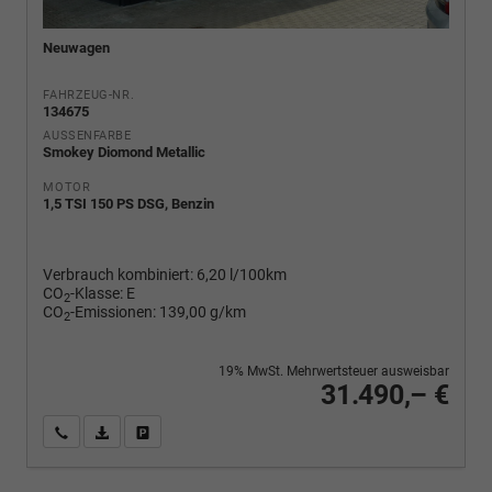
Neuwagen
FAHRZEUG-NR.
134675
AUSSENFARBE
Smokey Diomond Metallic
MOTOR
1,5 TSI 150 PS DSG, Benzin
Verbrauch kombiniert:
6,20 l/100km
CO
-Klasse:
E
2
CO
-Emissionen:
139,00 g/km
2
19% MwSt. Mehrwertsteuer ausweisbar
31.490,– €
Wir rufen Sie an
PDF-Fahrzeugexposé drucken
Fahrzeug drucken, parken oder vergleichen