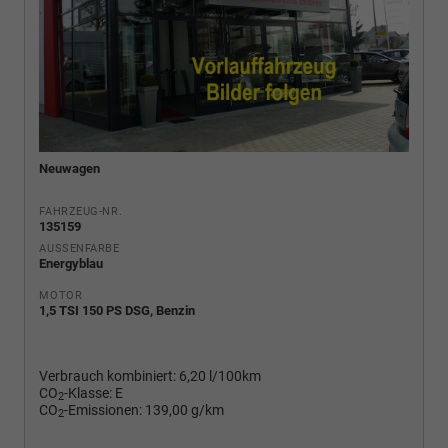
Neuwagen
FAHRZEUG-NR.
135159
AUSSENFARBE
Energyblau
MOTOR
1,5 TSI 150 PS DSG, Benzin
Verbrauch kombiniert:
6,20 l/100km
CO
-Klasse:
E
2
CO
-Emissionen:
139,00 g/km
2