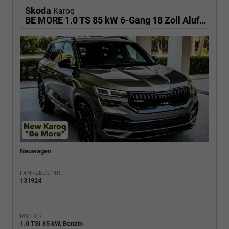
Skoda
Karoq
BE MORE 1.0 TS 85 kW 6-Gang 18 Zoll Alufelgen, Reserverad, Rückkamera, Kessy Full, PDC 4+H, Klimaautomatik, Licht & Sicht Paket, Metallfarbe, Heckspoiler, Sun Set, Ambiente Light, LED, 4 Jahre Garantie,
Neuwagen
FAHRZEUG-NR.
131924
MOTOR
1.0 TSI 85 kW, Benzin