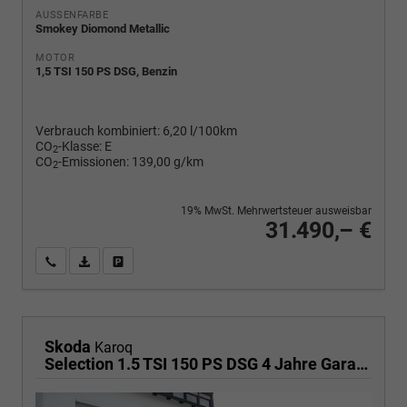
AUSSENFARBE
Smokey Diomond Metallic
MOTOR
1,5 TSI 150 PS DSG, Benzin
Verbrauch kombiniert:
6,20 l/100km
CO
-Klasse:
E
2
CO
-Emissionen:
139,00 g/km
2
19% MwSt. Mehrwertsteuer ausweisbar
31.490,– €
Wir rufen Sie an
PDF-Fahrzeugexposé drucken
Fahrzeug drucken, parken oder vergleichen
Skoda
Karoq
Selection 1.5 TSI 150 PS DSG 4 Jahre Garantie-Anhängerkupplung-Keyless Start-AppleCarPlay-AndroidAuto-Sunset-Tempomat-2-Zonen-Klima-16''Alu