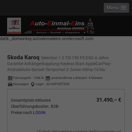
Menü
------------ Host Name : selector1._domainkey Points to address or value:
selector1-aee-de0k._domainkey.autoeinmaleins.onmicrosoft.com Host
Name : selector2._domainkey Points to address or value: selector2-aee-
de0k._domainkey.autoeinmaleins.onmicrosoft.com
Skoda Karoq
Selection 1.5 TSI 150 PS DSG 4 Jahre
Garantie-Anhängerkupplung-Keyless Start-AppleCarPlay-
AndroidAuto-Sunset-Tempomat-2-Zonen-Klima-16''Alu
Fahrzeug-Nr.:
134676
unverbindliche Lieferzeit:
6 Monate
Neuwagen
Lager - EU-IMPORTEUR
31.490,– €
Gesamtpreis inklusive
Überführungskosten. B2B-
Preise nach
LOGIN
19% MwSt. Mehrwertsteuer ausweisbar, Überführungskosten und