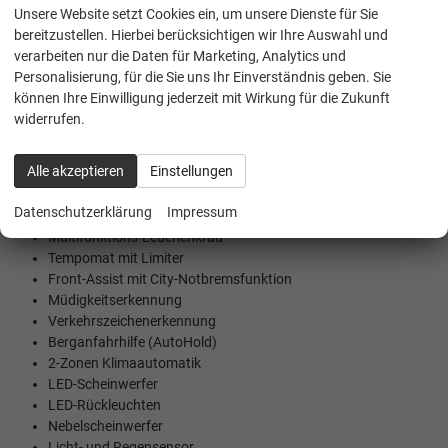
Unsere Website setzt Cookies ein, um unsere Dienste für Sie
Beschreibung
bereitzustellen. Hierbei berücksichtigen wir Ihre Auswahl und
verarbeiten nur die Daten für Marketing, Analytics und
Personalisierung, für die Sie uns Ihr Einverständnis geben. Sie
Skoda Garantie: bis 4. Jahr o. 120.000 km
können Ihre Einwilligung jederzeit mit Wirkung für die Zukunft
Anhängerkupplung schwenkbar
widerrufen.
SmartLink (AndroidAuto und AppleCarPlay)
Winterpaket mit Sitzheizung vorne und beheiztem Lenkrad
Alle akzeptieren
Einstellungen
DAB-Radio mit USB-C-Anschluss
Bluetooth Freisprecheinrichtung
Datenschutzerklärung
Impressum
digital Cockpit mit 8''
Multifunktions-Lederlenkrad
Tempomat mit Limiter
Front-Assist mit City-Notbremsfunktion
Müdigkeitserkennung
Verkehrszeichenerkennung
Berganfahrhilfe (AutoHold)
2-Zonen Klimaautomatik
LED-Scheinwerfer
LED-Rückleuchten
Nebelscheinwerfer
Licht- und Regensensor