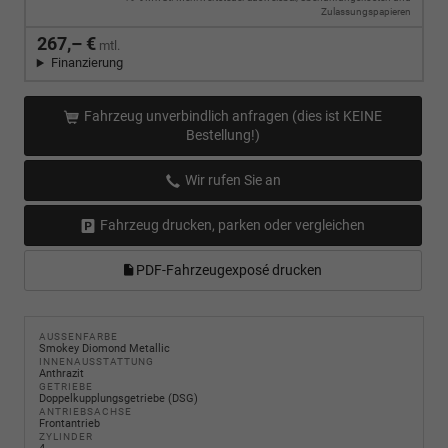
Zulassungspapieren
267,– €
mtl.
Finanzierung
Fahrzeug unverbindlich anfragen (dies ist KEINE
Bestellung!)
Wir rufen Sie an
Fahrzeug drucken, parken oder vergleichen
PDF-Fahrzeugexposé drucken
AUSSENFARBE
Smokey Diomond Metallic
INNENAUSSTATTUNG
Anthrazit
GETRIEBE
Doppelkupplungsgetriebe (DSG)
ANTRIEBSACHSE
Frontantrieb
ZYLINDER