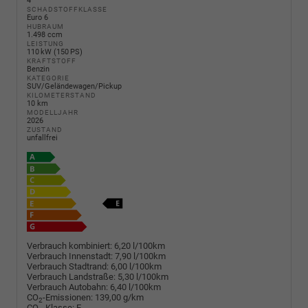
4
SCHADSTOFFKLASSE
Euro 6
HUBRAUM
1.498 ccm
LEISTUNG
110 kW (150 PS)
KRAFTSTOFF
Benzin
KATEGORIE
SUV/Geländewagen/Pickup
KILOMETERSTAND
10 km
MODELLJAHR
2026
ZUSTAND
unfallfrei
Verbrauch kombiniert:
6,20 l/100km
Verbrauch Innenstadt:
7,90 l/100km
Verbrauch Stadtrand:
6,00 l/100km
Verbrauch Landstraße:
5,30 l/100km
Verbrauch Autobahn:
6,40 l/100km
CO
-Emissionen:
139,00 g/km
2
CO
-Klasse:
E