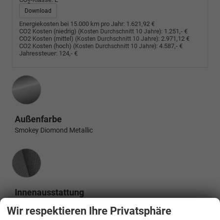
2
Download
Energiekosten bei 15.000 km pro Jahr:
1.621,92 €
CO2 Kosten (niedrig)
:
1.251,- €
(Kosten Durchschnitt 10 Jahre)
CO2 Kosten (mittel)
:
2.971,12 €
(Kosten Durchschnitt 10 Jahre)
CO2 Kosten (hoch)
:
4.587,- €
(Kosten Durchschnitt 10 Jahre)
Jahressteuer:
124,- €
Außenfarbe
Smokey Diomond Metallic
Innenausstattung
Innenausstattung
Anthrazit
Wir respektieren Ihre Privatsphäre