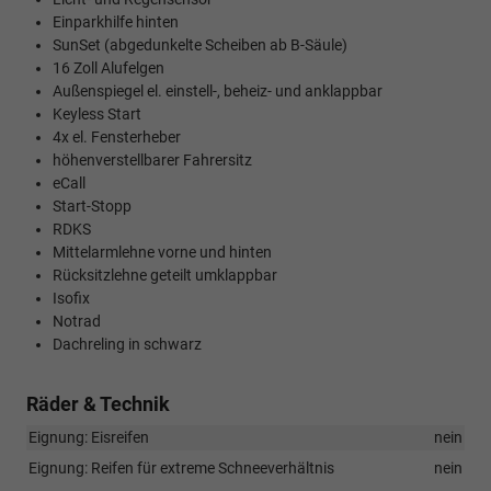
Einparkhilfe hinten
SunSet (abgedunkelte Scheiben ab B-Säule)
16 Zoll Alufelgen
Außenspiegel el. einstell-, beheiz- und anklappbar
Keyless Start
4x el. Fensterheber
höhenverstellbarer Fahrersitz
eCall
Start-Stopp
RDKS
Mittelarmlehne vorne und hinten
Rücksitzlehne geteilt umklappbar
Isofix
Notrad
Dachreling in schwarz
Räder & Technik
Eignung: Eisreifen
nein
Eignung: Reifen für extreme Schneeverhältnis
nein