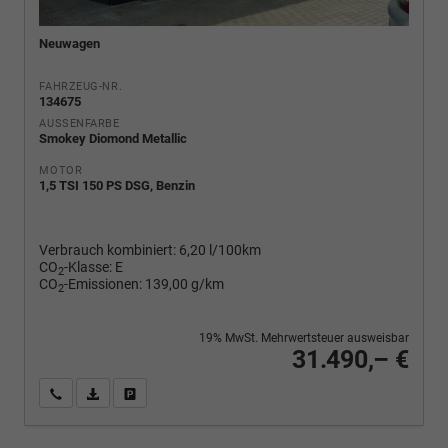
Neuwagen
FAHRZEUG-NR.
134675
AUSSENFARBE
Smokey Diomond Metallic
MOTOR
1,5 TSI 150 PS DSG, Benzin
Verbrauch kombiniert:
6,20 l/100km
CO
-Klasse:
E
2
CO
-Emissionen:
139,00 g/km
2
19% MwSt. Mehrwertsteuer ausweisbar
31.490,– €
Wir rufen Sie an
PDF-Fahrzeugexposé drucken
Fahrzeug drucken, parken oder vergleichen