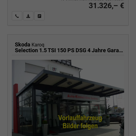
31.326,– €
Wir rufen Sie an
PDF-Fahrzeugexposé drucken
Fahrzeug drucken, parken oder vergleichen
Skoda
Karoq
Selection 1.5 TSI 150 PS DSG 4 Jahre Garantie-Anhängerkupplung-Keyless Start-AppleCarPlay-AndroidAuto-Sunset-Tempomat-2-Zonen-Klima-16''Alu