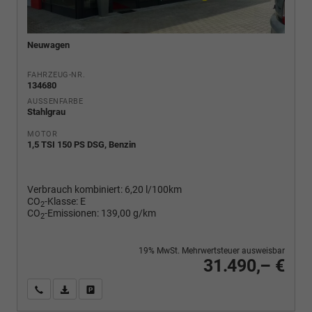
Neuwagen
FAHRZEUG-NR.
134680
AUSSENFARBE
Stahlgrau
MOTOR
1,5 TSI 150 PS DSG, Benzin
Verbrauch kombiniert:
6,20 l/100km
CO
-Klasse:
E
2
CO
-Emissionen:
139,00 g/km
2
19% MwSt. Mehrwertsteuer ausweisbar
31.490,– €
Wir rufen Sie an
PDF-Fahrzeugexposé drucken
Fahrzeug drucken, parken oder vergleichen