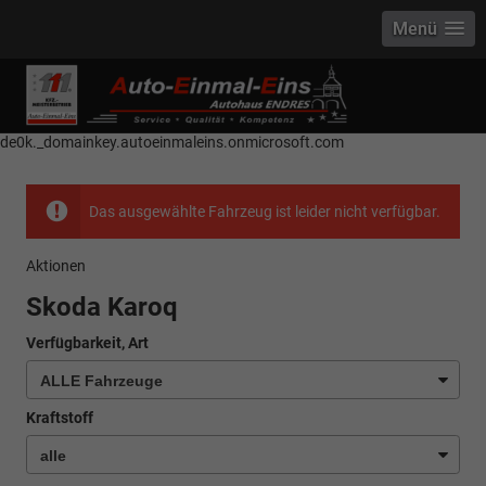
Menü
------------ Host Name : selector1._domainkey Points to address or value:
selector1-aee-de0k._domainkey.autoeinmaleins.onmicrosoft.com Host
Name : selector2._domainkey Points to address or value: selector2-aee-
de0k._domainkey.autoeinmaleins.onmicrosoft.com
Das ausgewählte Fahrzeug ist leider nicht verfügbar.
Aktionen
Skoda Karoq
Verfügbarkeit, Art
Kraftstoff