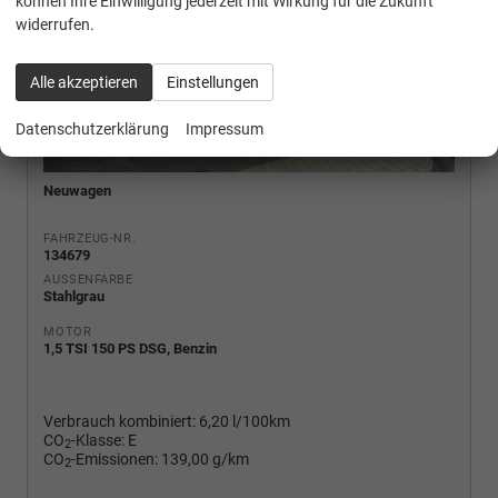
können Ihre Einwilligung jederzeit mit Wirkung für die Zukunft
widerrufen.
Alle akzeptieren
Einstellungen
Datenschutzerklärung
Impressum
Neuwagen
FAHRZEUG-NR.
134679
AUSSENFARBE
Stahlgrau
MOTOR
1,5 TSI 150 PS DSG, Benzin
Verbrauch kombiniert:
6,20 l/100km
CO
-Klasse:
E
2
CO
-Emissionen:
139,00 g/km
2