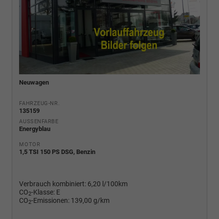
Neuwagen
FAHRZEUG-NR.
135159
AUSSENFARBE
Energyblau
MOTOR
1,5 TSI 150 PS DSG, Benzin
Verbrauch kombiniert:
6,20 l/100km
CO
-Klasse:
E
2
CO
-Emissionen:
139,00 g/km
2