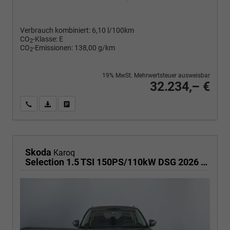
Verbrauch kombiniert:
6,10 l/100km
CO
-Klasse:
E
2
CO
-Emissionen:
138,00 g/km
2
19% MwSt. Mehrwertsteuer ausweisbar
32.234,– €
Wir rufen Sie an
PDF-Fahrzeugexposé drucken
Fahrzeug drucken, parken oder vergleichen
Skoda
Karoq
Selection 1.5 TSI 150PS/110kW DSG 2026 | +TravelAssist +RFK & Parksensoren +Var. Gepäckraumboden