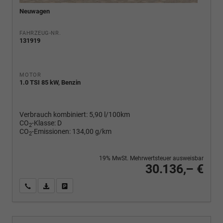
Neuwagen
FAHRZEUG-NR.
131919
MOTOR
1.0 TSI 85 kW, Benzin
Verbrauch kombiniert:
5,90 l/100km
CO
-Klasse:
D
2
CO
-Emissionen:
134,00 g/km
2
19% MwSt. Mehrwertsteuer ausweisbar
30.136,– €
Wir rufen Sie an
PDF-Fahrzeugexposé drucken
Fahrzeug drucken, parken oder vergleichen