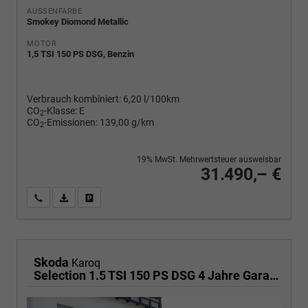
AUSSENFARBE
Smokey Diomond Metallic
MOTOR
1,5 TSI 150 PS DSG, Benzin
Verbrauch kombiniert:
6,20 l/100km
CO
-Klasse:
E
2
CO
-Emissionen:
139,00 g/km
2
19% MwSt. Mehrwertsteuer ausweisbar
31.490,– €
Wir rufen Sie an
PDF-Fahrzeugexposé drucken
Fahrzeug drucken, parken oder vergleichen
Skoda
Karoq
Selection 1.5 TSI 150 PS DSG 4 Jahre Garantie-Anhängerkupplung-Keyless Start-AppleCarPlay-AndroidAuto-Sunset-Tempomat-2-Zonen-Klima-16''Alu