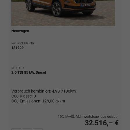
Neuwagen
FAHRZEUG-NR.
131929
MOTOR
2.0 TDI 85 kW, Diesel
Verbrauch kombiniert:
4,90 l/100km
CO
-Klasse:
D
2
CO
-Emissionen:
128,00 g/km
2
19% MwSt. Mehrwertsteuer ausweisbar
32.516,– €