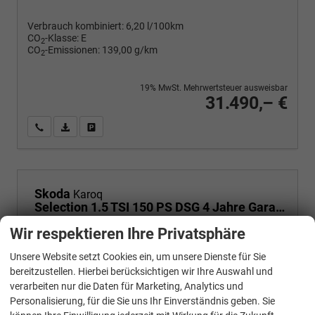
Verbrauch kombiniert:
6,20 l/100km
CO
-Klasse:
E
2
CO
-Emissionen:
139,00 g/km
2
19% MwSt. Mehrwertsteuer ausweisbar
31.490,– €
Wir rufen Sie an
PDF-Fahrzeugexposé drucken
Fahrzeug drucken, parken oder vergleichen
Skoda
Karoq
Selection 1.5 TSI 150 PS DSG 4 Jahre Garantie-Anhängerkupplung-Keyless Start-AppleCarPlay-AndroidAuto-Sunset-Tempomat-2-Zonen-Klima-16''Alu
Wir respektieren Ihre Privatsphäre
Unsere Website setzt Cookies ein, um unsere Dienste für Sie
bereitzustellen. Hierbei berücksichtigen wir Ihre Auswahl und
verarbeiten nur die Daten für Marketing, Analytics und
Personalisierung, für die Sie uns Ihr Einverständnis geben. Sie