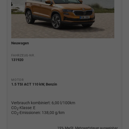
Neuwagen
FAHRZEUG-NR.
131920
MOTOR
1.5 TSI ACT 110 kW, Benzin
Verbrauch kombiniert:
6,00 l/100km
CO
-Klasse:
E
2
CO
-Emissionen:
138,00 g/km
2
19% MwSt. Mehrwertsteuer ausweisbar