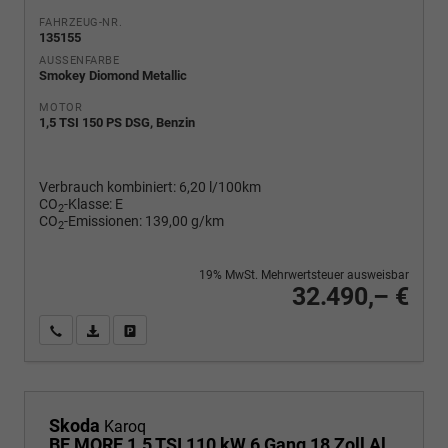
FAHRZEUG-NR.
135155
AUSSENFARBE
Smokey Diomond Metallic
MOTOR
1,5 TSI 150 PS DSG, Benzin
Verbrauch kombiniert:
6,20 l/100km
CO
-Klasse:
E
2
CO
-Emissionen:
139,00 g/km
2
19% MwSt. Mehrwertsteuer ausweisbar
32.490,– €
Wir rufen Sie an
PDF-Fahrzeugexposé drucken
Fahrzeug drucken, parken oder vergleichen
Skoda
Karoq
BE MORE 1.5 TSI 110 kW 6 Gang,18 Zoll Alufelgen, Reserverad, Rückkamera, Kessy Full, PDC 4+H, Klimaautomatik, Licht & Sicht Paket, Metallfarbe, Heckspoiler, Sun Set, Ambiente Light, LED, 4 Jahre Garantie