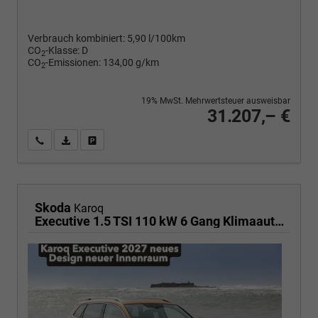
Verbrauch kombiniert:
5,90 l/100km
CO
-Klasse:
D
2
CO
-Emissionen:
134,00 g/km
2
19% MwSt. Mehrwertsteuer ausweisbar
31.207,– €
Wir rufen Sie an
PDF-Fahrzeugexposé drucken
Fahrzeug drucken, parken oder vergleichen
Skoda
Karoq
Executive 1.5 TSI 110 kW 6 Gang Klimaautomatik, Metallfarbe, ACC ,PDC v+h, LED, Smart Link, Rückkamera, Sun Set, Reserverad, 4 Jahre Garantie