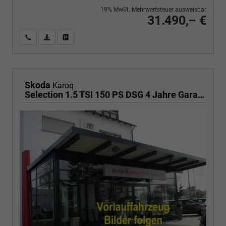
19% MwSt. Mehrwertsteuer ausweisbar
31.490,– €
Wir rufen Sie an
PDF-Fahrzeugexposé drucken
Fahrzeug drucken, parken oder vergleichen
Skoda
Karoq
Selection 1.5 TSI 150 PS DSG 4 Jahre Garantie-Anhängerkupplung-Keyless Start-AppleCarPlay-AndroidAuto-Sunset-Tempomat-2-Zonen-Klima-16''Alu