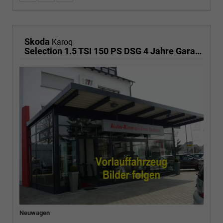
Skoda
Karoq
Selection 1.5 TSI 150 PS DSG 4 Jahre Garantie-Anhängerkupplung-2x PDC-RückfahrkameraKeyless Start-AppleCarPlay-AndroidAuto-Sunset-Tempomat-2-Zonen-Klima-16''Alu
Neuwagen