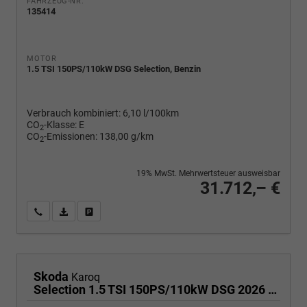
FAHRZEUG-NR.
135414
MOTOR
1.5 TSI 150PS/110kW DSG Selection, Benzin
Verbrauch kombiniert:
6,10 l/100km
CO
-Klasse:
E
2
CO
-Emissionen:
138,00 g/km
2
19% MwSt. Mehrwertsteuer ausweisbar
31.712,– €
Wir rufen Sie an
PDF-Fahrzeugexposé drucken
Fahrzeug drucken, parken oder vergleichen
Skoda
Karoq
Selection 1.5 TSI 150PS/110kW DSG 2026 | +TravelAssist +RFK & Parksensoren +Var. Gepäckraumboden