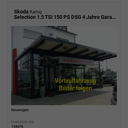
Skoda
Karoq
Selection 1.5 TSI 150 PS DSG 4 Jahre Garantie-Anhängerkupplung-Keyless Start-AppleCarPlay-AndroidAuto-Sunset-Tempomat-2-Zonen-Klima-16''Alu
Neuwagen
FAHRZEUG-NR.
134676