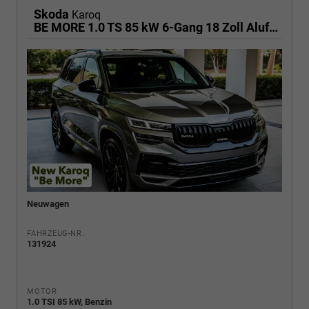
Skoda
Karoq
BE MORE 1.0 TS 85 kW 6-Gang 18 Zoll Alufelgen, Reserverad, Rückkamera, Kessy Full, PDC 4+H, Klimaautomatik, Licht & Sicht Paket, Metallfarbe, Heckspoiler, Sun Set, Ambiente Light, LED, 4 Jahre Garantie,
Neuwagen
FAHRZEUG-NR.
131924
MOTOR
1.0 TSI 85 kW, Benzin