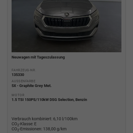
Neuwagen mit Tageszulassung
FAHRZEUG-NR.
135330
AUSSENFARBE
5X - Graphite Grey Met.
MOTOR
1.5 TSI 150PS/110kW DSG Selection, Benzin
Verbrauch kombiniert:
6,10 l/100km
CO
-Klasse:
E
2
CO
-Emissionen:
138,00 g/km
2