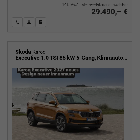
19% MwSt. Mehrwertsteuer ausweisbar
29.490,– €
Wir rufen Sie an
PDF-Fahrzeugexposé drucken
Fahrzeug drucken, parken oder vergleichen
Skoda
Karoq
Executive 1.0 TSI 85 kW 6-Gang, Klimaautomatik, Metallfarbe, ACC ,PDC v+h, LED, Smart Link, Rückkamera, Sun Set, Reserverad, 4 Jahre Garantie,