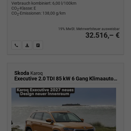
Verbrauch kombiniert:
6,00 l/100km
CO
-Klasse:
E
2
CO
-Emissionen:
138,00 g/km
2
19% MwSt. Mehrwertsteuer ausweisbar
32.516,– €
Wir rufen Sie an
PDF-Fahrzeugexposé drucken
Fahrzeug drucken, parken oder vergleichen
Skoda
Karoq
Executive 2.0 TDI 85 kW 6 Gang Klimaautomatik, Metallfarbe, ACC ,PDC v+h, LED, Smart Link, Rückkamera, Sun Set, Reserverad, 4 Jahre Garantie,