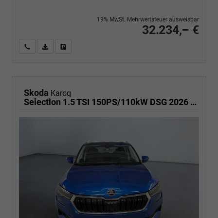
19% MwSt. Mehrwertsteuer ausweisbar
32.234,– €
Wir rufen Sie an
PDF-Fahrzeugexposé drucken
Fahrzeug drucken, parken oder vergleichen
Skoda
Karoq
Selection 1.5 TSI 150PS/110kW DSG 2026 | +TravelAssist +RFK & Parksensoren +Var. Gepäckraumboden