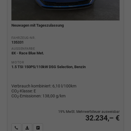
Neuwagen mit Tageszulassung
FAHRZEUG-NR.
135331
AUSSENFARBE
8X - Race Blue Met.
MOTOR
1.5 TSI 150PS/110kW DSG Selection, Benzin
Verbrauch kombiniert:
6,10 l/100km
CO
-Klasse:
E
2
CO
-Emissionen:
138,00 g/km
2
19% MwSt. Mehrwertsteuer ausweisbar
32.234,– €
Wir rufen Sie an
PDF-Fahrzeugexposé drucken
Fahrzeug drucken, parken oder vergleichen