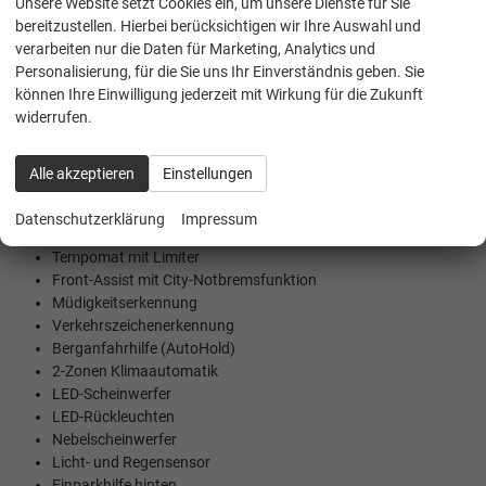
Unsere Website setzt Cookies ein, um unsere Dienste für Sie
bereitzustellen. Hierbei berücksichtigen wir Ihre Auswahl und
Beschreibung
verarbeiten nur die Daten für Marketing, Analytics und
Personalisierung, für die Sie uns Ihr Einverständnis geben. Sie
können Ihre Einwilligung jederzeit mit Wirkung für die Zukunft
Skoda Garantie: bis 4. Jahr o. 120.000 km
widerrufen.
SmartLink (AndroidAuto und AppleCarPlay)
Winterpaket mit Sitzheizung vorne und beheiztem Lenkrad
DAB-Radio mit USB-C-Anschluss
Alle akzeptieren
Einstellungen
Bluetooth Freisprecheinrichtung
digital Cockpit mit 8''
Datenschutzerklärung
Impressum
Multifunktions-Lederlenkrad
Tempomat mit Limiter
Front-Assist mit City-Notbremsfunktion
Müdigkeitserkennung
Verkehrszeichenerkennung
Berganfahrhilfe (AutoHold)
2-Zonen Klimaautomatik
LED-Scheinwerfer
LED-Rückleuchten
Nebelscheinwerfer
Licht- und Regensensor
Einparkhilfe hinten