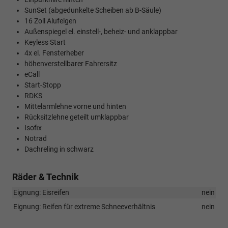
SunSet (abgedunkelte Scheiben ab B-Säule)
16 Zoll Alufelgen
Außenspiegel el. einstell-, beheiz- und anklappbar
Keyless Start
4x el. Fensterheber
höhenverstellbarer Fahrersitz
eCall
Start-Stopp
RDKS
Mittelarmlehne vorne und hinten
Rücksitzlehne geteilt umklappbar
Isofix
Notrad
Dachreling in schwarz
Räder & Technik
Eignung: Eisreifen
nein
Eignung: Reifen für extreme Schneeverhältnis
nein