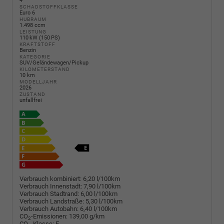
4
SCHADSTOFFKLASSE
Euro 6
HUBRAUM
1.498 ccm
LEISTUNG
110 kW (150 PS)
KRAFTSTOFF
Benzin
KATEGORIE
SUV/Geländewagen/Pickup
KILOMETERSTAND
10 km
MODELLJAHR
2026
ZUSTAND
unfallfrei
Verbrauch kombiniert:
6,20 l/100km
Verbrauch Innenstadt:
7,90 l/100km
Verbrauch Stadtrand:
6,00 l/100km
Verbrauch Landstraße:
5,30 l/100km
Verbrauch Autobahn:
6,40 l/100km
CO
-Emissionen:
139,00 g/km
2
CO
-Klasse:
E