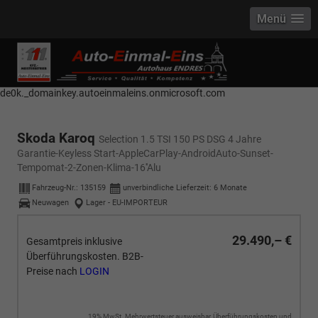
Menü
------------ Host Name : selector1._domainkey Points to address or value:
selector1-aee-de0k._domainkey.autoeinmaleins.onmicrosoft.com Host
Name : selector2._domainkey Points to address or value: selector2-aee-
de0k._domainkey.autoeinmaleins.onmicrosoft.com
Skoda Karoq
Selection 1.5 TSI 150 PS DSG 4 Jahre
Garantie-Keyless Start-AppleCarPlay-AndroidAuto-Sunset-
Tempomat-2-Zonen-Klima-16''Alu
Fahrzeug-Nr.:
135159
unverbindliche Lieferzeit:
6 Monate
Neuwagen
Lager - EU-IMPORTEUR
29.490,– €
Gesamtpreis inklusive
Überführungskosten. B2B-
Preise nach
LOGIN
19% MwSt. Mehrwertsteuer ausweisbar, Überführungskosten und