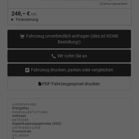
Zulassungspapieren
248,– €
mtl.
Finanzierung
Fahrzeug unverbindlich anfragen (dies ist KEINE
Bestellung!)
Wir rufen Sie an
Fahrzeug drucken, parken oder vergleichen
PDF-Fahrzeugexposé drucken
AUSSENFARBE
Energyblau
INNENAUSSTATTUNG
Anthrazit
GETRIEBE
Doppelkupplungsgetriebe (DSG)
ANTRIEBSACHSE
Frontantrieb
ZYLINDER