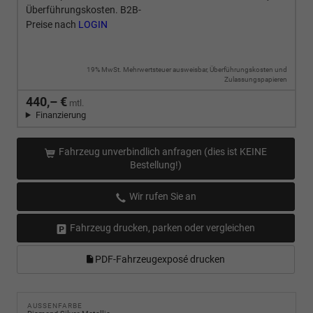
Überführungskosten. B2B-
Preise nach
LOGIN
19% MwSt. Mehrwertsteuer ausweisbar, Überführungskosten und
Zulassungspapieren
440,– €
mtl.
Finanzierung
Fahrzeug unverbindlich anfragen (dies ist KEINE
Bestellung!)
Wir rufen Sie an
Fahrzeug drucken, parken oder vergleichen
PDF-Fahrzeugexposé drucken
AUSSENFARBE