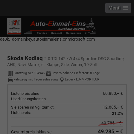
Menü
------------ Host Name : selector1._domainkey Points to address or value:
selector1-aee-de0k._domainkey.autoeinmaleins.onmicrosoft.com Host
Name : selector2._domainkey Points to address or value: selector2-aee-
de0k._domainkey.autoeinmaleins.onmicrosoft.com
Skoda Kodiaq
2.0 TDI 142 kW 4x4 Sportline DSG Sportline,
AHK, Navi, Matrix, el. Klappe, Side, Winter, 19-Zoll
Fahrzeug-Nr.:
134946
unverbindliche Lieferzeit:
8 Tage
Fahrzeug mit Tageszulassung
Lager - EU-IMPORTEUR
60.880,– €
Listenpreis ohne
Überführungskosten
12.885,– €
Sie sparen im Vgl. zum dt.
Listenpreis:
21,2%
49.785,– €
49.285,– €
Gesamtpreis inklusive