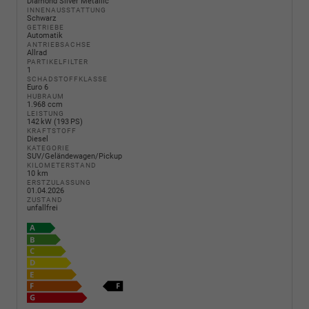
Diamond Silver Metallic
INNENAUSSTATTUNG
Schwarz
GETRIEBE
Automatik
ANTRIEBSACHSE
Allrad
PARTIKELFILTER
1
SCHADSTOFFKLASSE
Euro 6
HUBRAUM
1.968 ccm
LEISTUNG
142 kW (193 PS)
KRAFTSTOFF
Diesel
KATEGORIE
SUV/Geländewagen/Pickup
KILOMETERSTAND
10 km
ERSTZULASSUNG
01.04.2026
ZUSTAND
unfallfrei