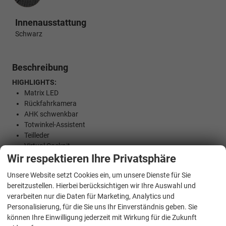
Innenausstattung
Schwarz
Beschreibung
HIGHLIGHTS:
Matrix LED
Rückfahrkamera
AHK schwenkbar
Totwinkel-Assistent
Teilleder
Virtual Cockpit
Wir respektieren Ihre Privatsphäre
Induktions-Ladestation
Navigationssystem
Unsere Website setzt Cookies ein, um unsere Dienste für Sie
Fernlichtassistent (Light Assist)
bereitzustellen. Hierbei berücksichtigen wir Ihre Auswahl und
Abstandstempomat (Adaptive Cruise Control)
verarbeiten nur die Daten für Marketing, Analytics und
Einparkhilfe vorne
Personalisierung, für die Sie uns Ihr Einverständnis geben. Sie
Keyless Entry
können Ihre Einwilligung jederzeit mit Wirkung für die Zukunft
Sitzheizung vorne