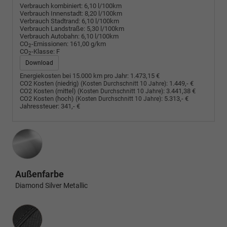
Verbrauch kombiniert:
6,10 l/100km
Verbrauch Innenstadt:
8,20 l/100km
Verbrauch Stadtrand:
6,10 l/100km
Verbrauch Landstraße:
5,30 l/100km
Verbrauch Autobahn:
6,10 l/100km
CO
-Emissionen:
161,00 g/km
2
CO
-Klasse:
F
2
Download
Energiekosten bei 15.000 km pro Jahr:
1.473,15 €
CO2 Kosten (niedrig)
:
1.449,- €
(Kosten Durchschnitt 10 Jahre)
CO2 Kosten (mittel)
:
3.441,38 €
(Kosten Durchschnitt 10 Jahre)
CO2 Kosten (hoch)
:
5.313,- €
(Kosten Durchschnitt 10 Jahre)
Jahressteuer:
341,- €
Außenfarbe
Diamond Silver Metallic
Innenausstattung