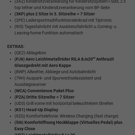
(3A2) Kindersitzverankerung für Kindersitzsystem I-Size, 2 x
top tether und Kindersitzverankerung vorn BF-Seite
(3KP) plus 2 Sitze in 3. Sitzreihe = 7 Sitzer
(2PE) Ledersportmultifunktionslenkrad mit Tiptronic
(9I5) Tagesfahrlicht mit Assistenzfahrlicht u.Coming- u.
Leaving-home Funktion automatisch
EXTRAS:
(QE2) Ablagebox
(PJ6) Aero Leichtmetallräder RILA 8Jx20"" Anthrazit
Glanzgedreht mit Aero Kappe
(8WP) Allwetter, Abbiege und Autobahnlicht
(79H) Auspark- und Spurwechselassistent und
Ausstiegswarner
(WCA) Convenience Paket Plus
(PZA) Dritte Sitzreihe = 7 Sitzer
(UD3) Grill vorne mit horizontal beleuchtetem Streifen
(KS1) Head-Up Display
(9ZQ) Komforttelefonie: Wireless Charging (fast charge)
(5I6) Komfortöffnung Heckklappe (Virtuelles Pedal) plus
Easy Close