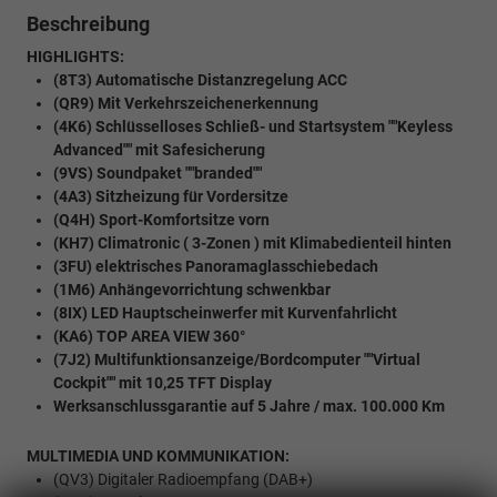
Beschreibung
HIGHLIGHTS:
(8T3) Automatische Distanzregelung ACC
(QR9) Mit Verkehrszeichenerkennung
(4K6) Schlüsselloses Schließ- und Startsystem ""Keyless
Advanced"" mit Safesicherung
(9VS) Soundpaket ""branded""
(4A3) Sitzheizung für Vordersitze
(Q4H) Sport-Komfortsitze vorn
(KH7) Climatronic ( 3-Zonen ) mit Klimabedienteil hinten
(3FU) elektrisches Panoramaglasschiebedach
(1M6) Anhängevorrichtung schwenkbar
(8IX) LED Hauptscheinwerfer mit Kurvenfahrlicht
(KA6) TOP AREA VIEW 360°
(7J2) Multifunktionsanzeige/Bordcomputer ""Virtual
Cockpit"" mit 10,25 TFT Display
Werksanschlussgarantie auf 5 Jahre / max. 100.000 Km
MULTIMEDIA UND KOMMUNIKATION:
(QV3) Digitaler Radioempfang (DAB+)