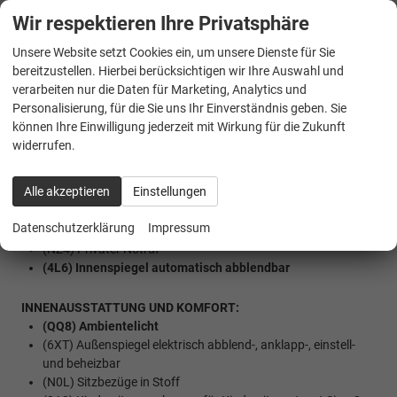
(QH1) Sprachsteuerung
Wir respektieren Ihre Privatsphäre
(9WJ) ""SMART LINK"" (wired and wireless connect)
Unsere Website setzt Cookies ein, um unsere Dienste für Sie
SICHERHEIT:
bereitzustellen. Hierbei berücksichtigen wir Ihre Auswahl und
(EM2) Ablenkungs- und Müdigkeitserkennung
verarbeiten nur die Daten für Marketing, Analytics und
(4UF) Airbag FS und BFS, ohne Knieairbag, mit BFS-
Personalisierung, für die Sie uns Ihr Einverständnis geben. Sie
Deaktivierung
können Ihre Einwilligung jederzeit mit Wirkung für die Zukunft
(UG1) Berganfahrassistent
widerrufen.
(7AS) Diebstahlalarmanlage, Innenraumüber-
wachung,Back-up-Horn und Abschleppschutz
Alle akzeptieren
Einstellungen
(8J3) ""Front Assist"" mit Warnen und Bremsen auf
Fahrzeuge, Fußgänger und Radfahrer
Datenschutzerklärung
Impressum
(8G5) Matrix Beam (Fernlichtassistent)
(NZ4) Privater Notruf
(4L6) Innenspiegel automatisch abblendbar
INNENAUSSTATTUNG UND KOMFORT:
(QQ8) Ambientelicht
(6XT) Außenspiegel elektrisch abblend-, anklapp-, einstell-
und beheizbar
(N0L) Sitzbezüge in Stoff