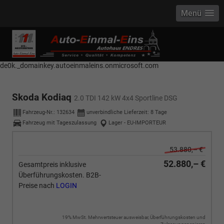
Menü
------------ Host Name : selector1._domainkey Points to address or value:
selector1-aee-de0k._domainkey.autoeinmaleins.onmicrosoft.com Host
Name : selector2._domainkey Points to address or value: selector2-aee-
de0k._domainkey.autoeinmaleins.onmicrosoft.com
Skoda Kodiaq
2.0 TDI 142 kW 4x4 Sportline DSG
Fahrzeug-Nr.:
132634
unverbindliche Lieferzeit:
8 Tage
Fahrzeug mit Tageszulassung
Lager - EU-IMPORTEUR
53.880,– €
52.880,– €
Gesamtpreis inklusive
Überführungskosten. B2B-
Preise nach
LOGIN
19% MwSt. Mehrwertsteuer ausweisbar, Überführungskosten und