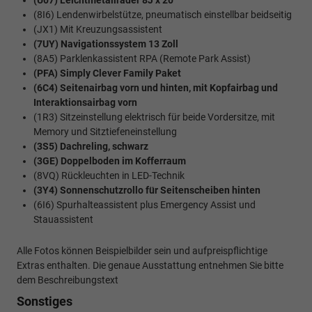
(U07) Leichtmetallräder 8J x 20
(8I6) Lendenwirbelstütze, pneumatisch einstellbar beidseitig
(JX1) Mit Kreuzungsassistent
(7UY) Navigationssystem 13 Zoll
(8A5) Parklenkassistent RPA (Remote Park Assist)
(PFA) Simply Clever Family Paket
(6C4) Seitenairbag vorn und hinten, mit Kopfairbag und
Interaktionsairbag vorn
(1R3) Sitzeinstellung elektrisch für beide Vordersitze, mit
Memory und Sitztiefeneinstellung
(3S5) Dachreling, schwarz
(3GE) Doppelboden im Kofferraum
(8VQ) Rückleuchten in LED-Technik
(3Y4) Sonnenschutzrollo für Seitenscheiben hinten
(6I6) Spurhalteassistent plus Emergency Assist und
Stauassistent
Alle Fotos können Beispielbilder sein und aufpreispflichtige
Extras enthalten. Die genaue Ausstattung entnehmen Sie bitte
dem Beschreibungstext
Sonstiges