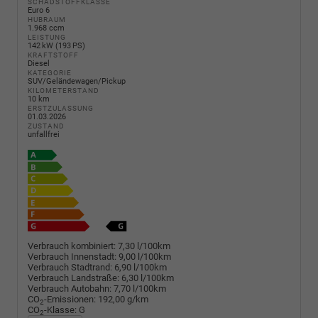
SCHADSTOFFKLASSE
Euro 6
HUBRAUM
1.968 ccm
LEISTUNG
142 kW (193 PS)
KRAFTSTOFF
Diesel
KATEGORIE
SUV/Geländewagen/Pickup
KILOMETERSTAND
10 km
ERSTZULASSUNG
01.03.2026
ZUSTAND
unfallfrei
Verbrauch kombiniert:
7,30 l/100km
Verbrauch Innenstadt:
9,00 l/100km
Verbrauch Stadtrand:
6,90 l/100km
Verbrauch Landstraße:
6,30 l/100km
Verbrauch Autobahn:
7,70 l/100km
CO
-Emissionen:
192,00 g/km
2
CO
-Klasse:
G
2