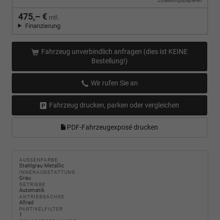
Zulassungspapieren
475,– €
mtl.
Finanzierung
Fahrzeug unverbindlich anfragen (dies ist KEINE
Bestellung!)
Wir rufen Sie an
Fahrzeug drucken, parken oder vergleichen
PDF-Fahrzeugexposé drucken
AUSSENFARBE
Stahlgrau Metallic
INNENAUSSTATTUNG
Grau
GETRIEBE
Automatik
ANTRIEBSACHSE
Allrad
PARTIKELFILTER
1