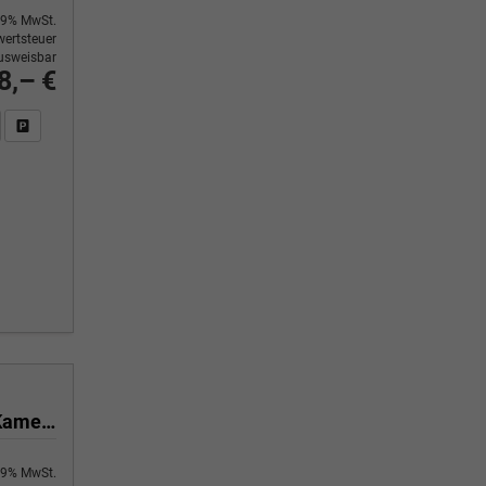
9% MwSt.
ertsteuer
usweisbar
8,– €
n Sie an
DF-Fahrzeugexposé drucken
Fahrzeug drucken, parken oder vergleichen
1.5 TSI mHEV 110 kW Selection DSG Selection, AHK, Navi, Side, Kamera, Winter, 4 J.- Garantie
9% MwSt.