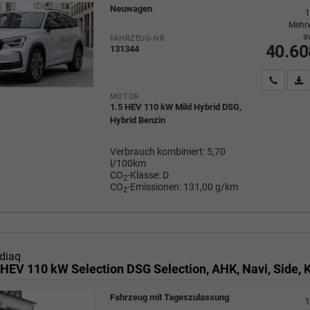
Neuwagen
1
Mehrw
a
FAHRZEUG-NR.
40.60
131344
Wir rufe
P
MOTOR
1.5 HEV 110 kW Mild Hybrid DSG,
Hybrid Benzin
Verbrauch kombiniert:
5,70
l/100km
CO
-Klasse:
D
2
CO
-Emissionen:
131,00 g/km
2
diaq
Fahrzeug mit Tageszulassung
1