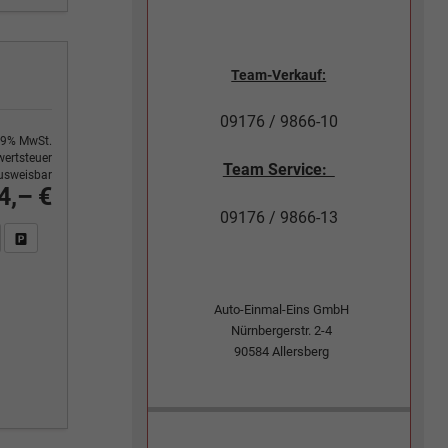
Team-Verkauf:
09176 / 9866-10
9% MwSt.
ertsteuer
Team Service:
usweisbar
4,– €
09176 / 9866-13
n Sie an
DF-Fahrzeugexposé drucken
Fahrzeug drucken, parken oder vergleichen
Auto-Einmal-Eins GmbH
Nürnbergerstr. 2-4
90584
Allersberg