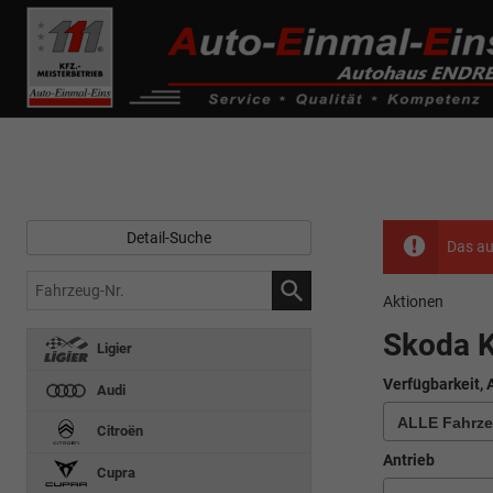
------------ Host Name : selector1._domainkey Points to address or valu
de0k._domainkey.autoeinmaleins.onmicrosoft.com
Detail-Suche
Das au
Fahrzeug-
Aktionen
Nr.
Skoda 
Ligier
Verfügbarkeit, 
Audi
Citroën
Antrieb
Cupra