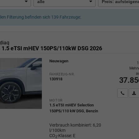
llen Filterung befinden sich
139
Fahrzeuge:
diaq
n 1.5 eTSI mHEV 150PS/110kW DSG 2026
Neuwagen
1
Mehrw
a
FAHRZEUG-NR.
37.85
130918
Wir rufe
P
MOTOR
1.5 eTSI mHEV Selection
150PS/110 kW DSG, Benzin
Verbrauch kombiniert:
6,20
l/100km
CO
-Klasse:
E
2