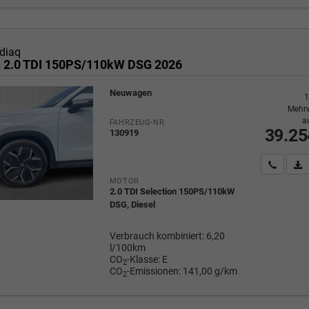
diaq
n 2.0 TDI 150PS/110kW DSG 2026
Neuwagen
1
Mehrw
a
FAHRZEUG-NR.
39.25
130919
Wir rufe
P
MOTOR
2.0 TDI Selection 150PS/110kW
DSG, Diesel
Verbrauch kombiniert:
6,20
l/100km
CO
-Klasse:
E
2
CO
-Emissionen:
141,00 g/km
2