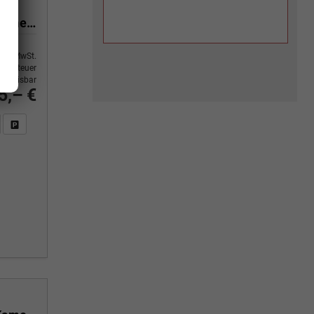
1.5 TSI mHEV 110 kW Selection DSG Selection, AHK, Navi, Side, Kamera, Winter, 4 J.- Garantie
9% MwSt.
ertsteuer
usweisbar
5,– €
n Sie an
DF-Fahrzeugexposé drucken
Fahrzeug drucken, parken oder vergleichen