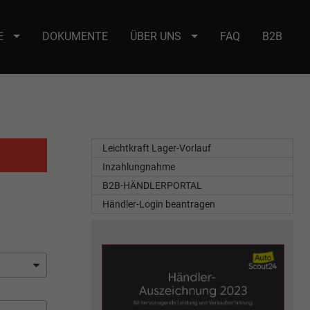
E
DOKUMENTE
ÜBER UNS
FAQ
B2B
e : selector2._domainkey Points to address or value: selector2-aee-
Leichtkraft Lager-Vorlauf
Inzahlungnahme
B2B-HÄNDLERPORTAL
Händler-Login beantragen