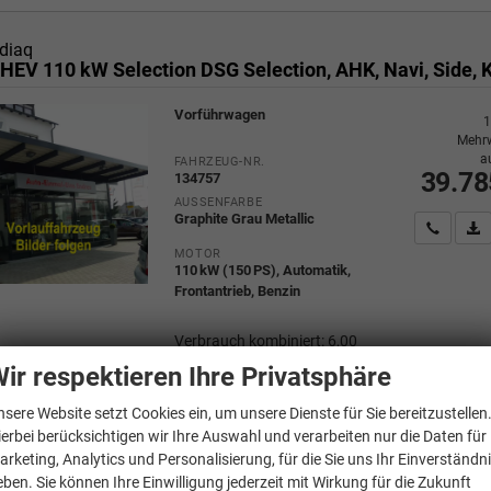
diaq
Vorführwagen
1
Mehrw
a
FAHRZEUG-NR.
39.78
134757
AUSSENFARBE
Graphite Grau Metallic
Wir rufe
P
MOTOR
110 kW (150 PS), Automatik,
Frontantrieb, Benzin
Verbrauch kombiniert:
6,00
l/100km
ir respektieren Ihre Privatsphäre
CO
-Klasse:
E
2
CO
-Emissionen:
138,00 g/km
2
nsere Website setzt Cookies ein, um unsere Dienste für Sie bereitzustellen
ierbei berücksichtigen wir Ihre Auswahl und verarbeiten nur die Daten für
arketing, Analytics und Personalisierung, für die Sie uns Ihr Einverständn
eben. Sie können Ihre Einwilligung jederzeit mit Wirkung für die Zukunft