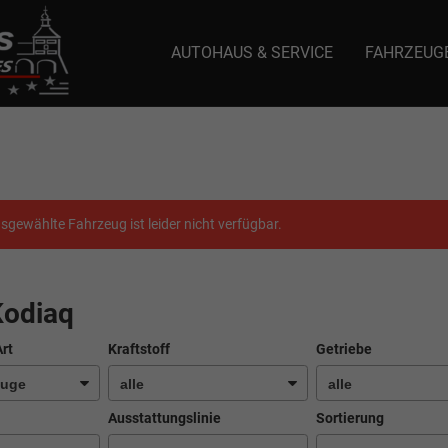
AUTOHAUS & SERVICE
FAHRZEUG
e: selector1-aee-de0k._domainkey.autoeinmaleins.onmicrosoft.com Host Nam
sgewählte Fahrzeug ist leider nicht verfügbar.
Kodiaq
Art
Kraftstoff
Getriebe
Ausstattungslinie
Sortierung