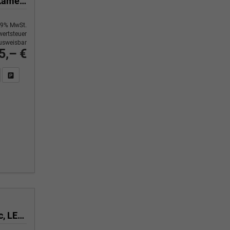
1.5 TSI mHEV 110 kW Selection DSG Selection, AHK, Navi, Side, Kamera, Winter, 4 J.- Garantie
9% MwSt.
ertsteuer
usweisbar
5,– €
n Sie an
DF-Fahrzeugexposé drucken
Fahrzeug drucken, parken oder vergleichen
Style 1,5 TSI Mild Hybrid 110 kW DSG 7 Sitze, Navigation, Metallic, LED MATRIX + dyn. Blinkleuchten,19 Zoll Alu, Alarmanlage, Sitzheizung, ektr. verstellb. Fahrersitz, Heckklappe elektrisch, Klimaautomatik 3 Zonen, Doppel Phone Box, Kessy Fiull,,4 J. Garantie