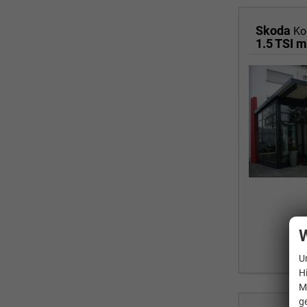
Skoda
Ko
W
U
H
M
g