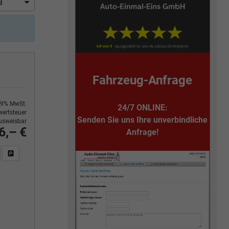
Fahrzeug-Anfrage
9% MwSt.
24/7 ONLINE:
ertsteuer
Senden Sie uns Ihre unverbindliche
usweisbar
6,– €
Anfrage!
n Sie an
DF-Fahrzeugexposé drucken
Fahrzeug drucken, parken oder vergleichen