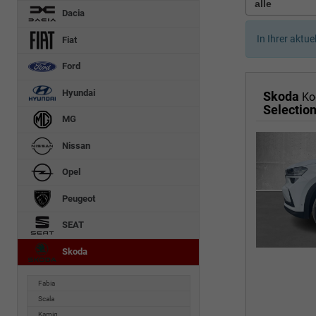
Dacia
In Ihrer aktue
Fiat
Ford
Hyundai
Skoda
Ko
Selectio
MG
Nissan
Opel
Peugeot
SEAT
Skoda
Fabia
Scala
Kamiq