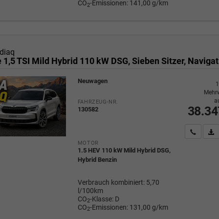
CO
-Emissionen:
141,00 g/km
2
diaq
Neuwagen
1
Mehrw
a
FAHRZEUG-NR.
38.34
130582
Wir rufe
P
MOTOR
1.5 HEV 110 kW Mild Hybrid DSG,
Hybrid Benzin
Verbrauch kombiniert:
5,70
l/100km
CO
-Klasse:
D
2
CO
-Emissionen:
131,00 g/km
2