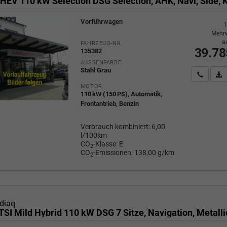
Vorführwagen
1
Mehrw
a
FAHRZEUG-NR.
39.78
135382
AUSSENFARBE
Stahl Grau
Wir rufe
P
MOTOR
110 kW (150 PS), Automatik,
Frontantrieb, Benzin
Verbrauch kombiniert:
6,00
l/100km
CO
-Klasse:
E
2
CO
-Emissionen:
138,00 g/km
2
diaq