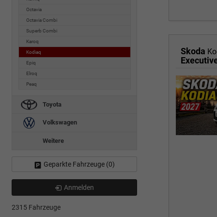
Octavia
Octavia Combi
Superb Combi
Karoq
Skoda
Ko
Kodiaq
Epiq
Elroq
Peaq
Toyota
Volkswagen
Weitere
Geparkte Fahrzeuge (
0
)
Anmelden
2315 Fahrzeuge