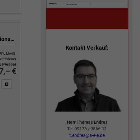
Executive 1,5 TSI Mild Hybrid 110 kW DSG, Sieben Sitzer, Navigationssystem, Metallfarbe, Klimaautomatik 3 Zonen,, 18 Zoll Alufelgen,Sitzheizung,LED, Phone BOX, Sun Set, Virtual Cockpit, Rückkamera, 4J. Garantie
Kontakt Verkauf:
9% MwSt.
ertsteuer
usweisbar
7,– €
n Sie an
DF-Fahrzeugexposé drucken
Fahrzeug drucken, parken oder vergleichen
Herr Thomas Endres
Tel: 09176 / 9866-11
t.endres@a-e-e.de