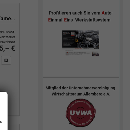
Profitieren auch Sie vom
A
uto-
1.5 TSI mHEV 110 kW Selection DSG Selection, AHK, Navi, Side, Kamera, Winter, 4 J.- Garantie
E
inmal-
E
ins
Werkstattsystem
9% MwSt.
ertsteuer
usweisbar
5,– €
n Sie an
DF-Fahrzeugexposé drucken
Fahrzeug drucken, parken oder vergleichen
Mitglied der
Unternehmervereinigung
Wirtschaftsraum Allersberg e.V.
.
is