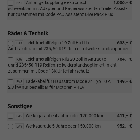
Anhängerkupplung elektronisch
1.006,– €
PK1
schwenkbar mit Adapter und Ragierassistenten Trailer Assist-
nur zusammen mit Code PAC Assistenz Dive Pack Plus
Räder & Technik
Leichtmetallfelgen 19 Zoll Halti in
633,– €
PJ3
Anthrazitgrau mit 235/50 R19 Reifen, rollwiderstandsioptimiert
Leichtmetallfelgen Rila 20 Zoll in Antracite
764,– €
PJ6
unnd 235/50 R19 Reifen, rollwiderstandsoptimiert- nicht
zusammen mit Code 1SK Unterfahrschutz
Ladekabel für Hausstrom Mode 2n Typ 10 A
149,– €
EV3
2,3 kW nur bestellbar für Motoren PHEV
Sonstiges
Werksgarantie 4 Jahre oder 120.000 km
411,– €
EA2
Werksgaratie 5 Jahre oder 150.000 km
952,– €
EA9