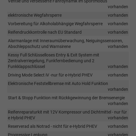
Ventile und verbesserte Fahrdynamik im Sportmodus
vorhanden
elektronische Wegfahrsperre
vorhanden
Vorbereitung für Alkoholabhängige Wegfahrsperre
vorhanden
Reifendruckkontrolle nach EU Standard
vorhanden
Alarmanlage mit Inneraumüberwachung, Neiguingssensoren,
Abschleppschutz und Warnsirene
vorhanden
Kessy Full Schlüsselloses Entry & Exit System mit
Zentralverriegelung, Funkfernbedienung und 2
Funkklappschlüssel
vorhanden
Driving Mode Select iV -nur für e-Hybrid PHEV
vorhanden
Elektronische Feststellbremse mit Auto Hold Funktion
vorhanden
Start & Stopp Funktion mit Rückkgewinnung der Bremsenergie
vorhanden
Reifenreparaturkit mit 12V Kompressor und Dichtmittel - nur für
e Hybrid PHEV
vorhanden
Reserverad als Notrad - nicht für e-Hybrid PHEV
vorhanden
Progressive Lenkung
vorhanden