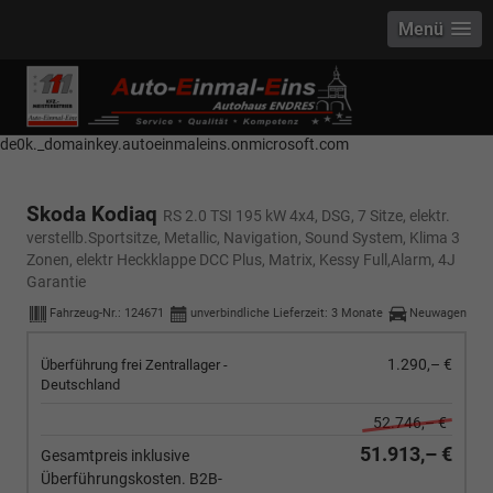
Menü
------------ Host Name : selector1._domainkey Points to address or value:
selector1-aee-de0k._domainkey.autoeinmaleins.onmicrosoft.com Host
Name : selector2._domainkey Points to address or value: selector2-aee-
de0k._domainkey.autoeinmaleins.onmicrosoft.com
Skoda Kodiaq
RS 2.0 TSI 195 kW 4x4, DSG, 7 Sitze, elektr.
verstellb.Sportsitze, Metallic, Navigation, Sound System, Klima 3
Zonen, elektr Heckklappe DCC Plus, Matrix, Kessy Full,Alarm, 4J
Garantie
Fahrzeug-Nr.:
124671
unverbindliche Lieferzeit:
3 Monate
Neuwagen
1.290,– €
Überführung frei Zentrallager -
Deutschland
52.746,– €
51.913,– €
Gesamtpreis inklusive
Überführungskosten. B2B-