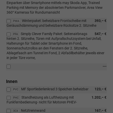
Einparken über Smartphone mittels may Skoda App, Trained
Parking mit Memory der absolvierten Parkmanöver, Area View
360° Kameraa für Rundumansicht
Winterpaket: beheizbare Frontscheibe mit
393,– €
PWA
Geräuschdämmung und beheizbare Rücksitze 2. Sitzreihe
Simply Clever Family Paket: Seitenairbnags
547,– €
PFA
hinten 2. Sitzreihe, Türen mit Aufprallschutzsystem bei Unfall,
Halterungn für Tablet oder Smartphone im Fond,
Sonnenschutzrollos an den Fenstern der 2. Sitzreihe,
Ablagefaach am Tunnel im Fond, 2 Abfaöllbehälter jeweils einer
in jeder Türe vorne,
---
Innen
MF Sportlederlenkrad 3 Speichen beheizbar
123,– €
PVC
Standheizung als Luftheizung mit
1.202,– €
PHC
Funkfernbedienung- nicht für Motoren PHEV-
Netztrennwand
167,– €
3CX