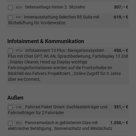
Seitenairbags hinten 2. Sitzreihe
307,– €
6C4
Innenausstattung Selection RS Suite mit
619,– €
PI4
Sitzbelüftung für Vorderwsitze
Infotainment & Kommunikation
Infotainment 13 Plus : Navigationssystem
450,– €
PTD
Plus mit Chat GPT, WLAN, Sprachbedienung, Farbdisplay 13 Zoll
, Display Cleaner, Head up Display wichtige
Fahrzeuginformationen werden auf die Frontscheibe im
Blickfeld des Fahrers Projekltziert, , Online Zugriff für 3 Jahre
über we Connect,
Außen
Fahrrad Paket Smart: Dachlastenträger und
351,– €
CXE
Fahrradträger für 2 Fahrräder
Panoramadach in getöntemm Glas mit
1.250,– €
3FU
elektrischer Betätigung , Sonnenschutz und Windschutz