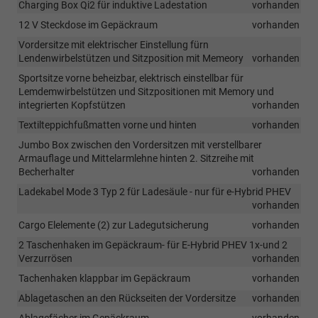
Charging Box Qi2 für induktive Ladestation
vorhanden
12 V Steckdose im Gepäckraum
vorhanden
Vordersitze mit elektrischer Einstellung fürn
Lendenwirbelstützen und Sitzposition mit Memeory
vorhanden
Sportsitze vorne beheizbar, elektrisch einstellbar für
Lemdemwirbelstützen und Sitzpositionen mit Memory und
integrierten Kopfstützen
vorhanden
Textilteppichfußmatten vorne und hinten
vorhanden
Jumbo Box zwischen den Vordersitzen mit verstellbarer
Armauflage und Mittelarmlehne hinten 2. Sitzreihe mit
Becherhalter
vorhanden
Ladekabel Mode 3 Typ 2 für Ladesäule - nur für e-Hybrid PHEV
vorhanden
Cargo Elelemente (2) zur Ladegutsicherung
vorhanden
2 Taschenhaken im Gepäckraum- für E-Hybrid PHEV 1x-und 2
Verzurrösen
vorhanden
Tachenhaken klappbar im Gepäckraum
vorhanden
Ablagetaschen an den Rückseiten der Vordersitze
vorhanden
Ablagefächer im Gepäckraum
vorhanden