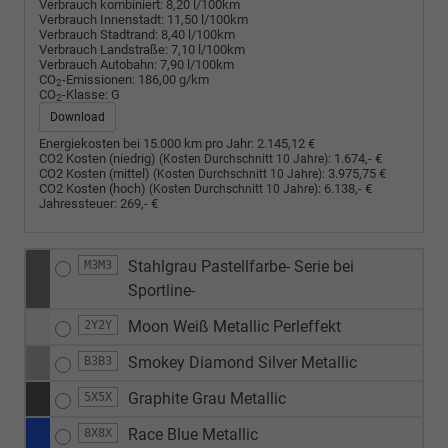
Verbrauch kombiniert:
8,20 l/100km
Verbrauch Innenstadt:
11,50 l/100km
Verbrauch Stadtrand:
8,40 l/100km
Verbrauch Landstraße:
7,10 l/100km
Verbrauch Autobahn:
7,90 l/100km
CO
-Emissionen:
186,00 g/km
2
CO
-Klasse:
G
2
Download
Energiekosten bei 15.000 km pro Jahr:
2.145,12 €
CO2 Kosten (niedrig)
:
1.674,- €
(Kosten Durchschnitt 10 Jahre)
CO2 Kosten (mittel)
:
3.975,75 €
(Kosten Durchschnitt 10 Jahre)
CO2 Kosten (hoch)
:
6.138,- €
(Kosten Durchschnitt 10 Jahre)
Jahressteuer:
269,- €
Stahlgrau Pastellfarbe- Serie bei
M3M3
Sportline-
Moon Weiß Metallic Perleffekt
2Y2Y
Smokey Diamond Silver Metallic
B3B3
Graphite Grau Metallic
5X5X
Race Blue Metallic
8X8X