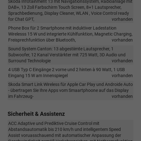
Skoda Infotainment 13 mit Navigationssystem, Radioanlage mit
DAB+, 13 Zoll Farbschirm Touch Screen, 8+1 Lautsprecher,
Sprachbedienung, Display Cleaner, WLAN , Voice Control ready
for Chat GPT,
vorhanden
Phone Box für 2 Smartphone mit induktiver Ladestation
Wirelesss 15 W und integrierte Kühlfunktion, Magnetic Charging,
Freisprechfunktion über Bluetooth,
vorhanden
Sound System Canton: 13 abgestiimte Lautsprecher, 1
Subwoofer, 12 Kanal Verstärkter mit 725 Watt, 3D Audio und
Surround Technologie
vorhanden
4 USB Typ C Eingänge 2 vorne und 2 hinten à 90 Watt, 1 USB
Eingang 15 W am Innenspiegel
vorhanden
Skoda Smart Link Wireless für Apple Car Play und Androide Auto
- übertragen Sie Ihre Apps vom Smaartphoone auf das Display
im Fahrzeug-
vorhanden
Sicherheit & Assistenz
ACC Adaptive und Prediktive Cruise Control mit
Abstandsautomatik bis 210 km/h und intelligentem Speed
Assist voruasschauend mit automatischer Anpassung der