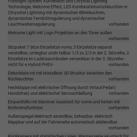
Frontlight System, Kurvenlicht und Chrystal Lighning
Technologie, Welcome Effect, LED Kombinationsrückleuchten in
Chrysstal Lightning mit dynamischen Blinkleuchten,
dynamischer Fernlichtregulierung und dynamischer
Leuchtweitenregulierung
vorhanden
Welcome Light mit Logo Projektion an den Türen außen
vorhanden
Sitzpaket 7 Sitze Einzelsitze vorne, 3 Einzelsitze separat
verstellbar, umlegbar undn teilbar 1/3 zu 2/3 in der 2. Sitzreihe, 2
Einzelsitze im Laderaaumboden versenkbar in der 3. Sitzreihe -
nicht für e.Hybrid PHEV-
vorhanden
Dekorleiste rot mit kristalliner 3D Struktur zwischen den
Rückleuchten
vorhanden
Heckklappe mit elektrischer Öffnung durch Virtaul Pedal (
Handsfree) und elektrischer Servoschließung
vorhanden
Einparkhilfe mit Manöver Assistent für vorne und hinten mit
Notbremsfunktion
vorhanden
Außenspiegel elektrisch einstellbar, beheizbar, elektrisch
klappbar und auf der Fahrerseite automatisch abblendbar
vorhanden
Rückkamera mit statistischen Linien, Warnanzeige akustisch für