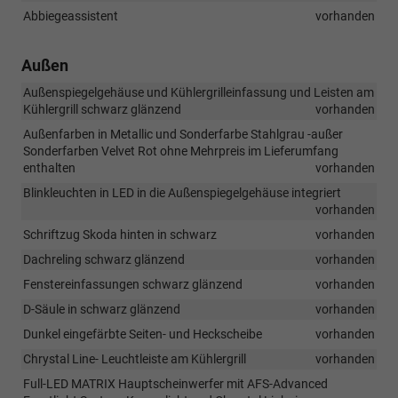
Abbiegeassistent
vorhanden
Außen
Außenspiegelgehäuse und Kühlergrilleinfassung und Leisten am
Kühlergrill schwarz glänzend
vorhanden
Außenfarben in Metallic und Sonderfarbe Stahlgrau -außer
Sonderfarben Velvet Rot ohne Mehrpreis im Lieferumfang
enthalten
vorhanden
Blinkleuchten in LED in die Außenspiegelgehäuse integriert
vorhanden
Schriftzug Skoda hinten in schwarz
vorhanden
Dachreling schwarz glänzend
vorhanden
Fenstereinfassungen schwarz glänzend
vorhanden
D-Säule in schwarz glänzend
vorhanden
Dunkel eingefärbte Seiten- und Heckscheibe
vorhanden
Chrystal Line- Leuchtleiste am Kühlergrill
vorhanden
Full-LED MATRIX Hauptscheinwerfer mit AFS-Advanced