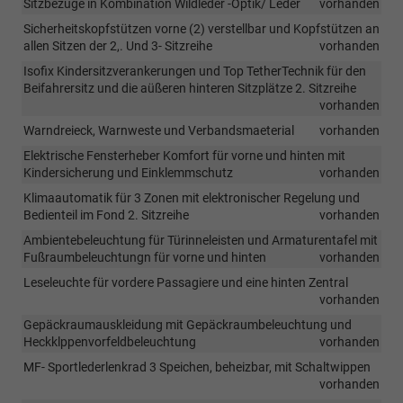
Sitzbezüge in Kombination Wildleder -Optik/ Leder
vorhanden
Sicherheitskopfstützen vorne (2) verstellbar und Kopfstützen an
allen Sitzen der 2,. Und 3- Sitzreihe
vorhanden
Isofix Kindersitzverankerungen und Top TetherTechnik für den
Beifahrersitz und die aüßeren hinteren Sitzplätze 2. Sitzreihe
vorhanden
Warndreieck, Warnweste und Verbandsmaeterial
vorhanden
Elektrische Fensterheber Komfort für vorne und hinten mit
Kindersicherung und Einklemmschutz
vorhanden
Klimaautomatik für 3 Zonen mit elektronischer Regelung und
Bedienteil im Fond 2. Sitzreihe
vorhanden
Ambientebeleuchtung für Türinneleisten und Armaturentafel mit
Fußraumbeleuchtungn für vorne und hinten
vorhanden
Leseleuchte für vordere Passagiere und eine hinten Zentral
vorhanden
Gepäckraumauskleidung mit Gepäckraumbeleuchtung und
Heckklppenvorfeldbeleuchtung
vorhanden
MF- Sportlederlenkrad 3 Speichen, beheizbar, mit Schaltwippen
vorhanden