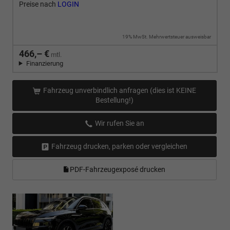
Preise nach
LOGIN
19% MwSt. Mehrwertsteuer ausweisbar
466,– €
mtl.
Finanzierung
Fahrzeug unverbindlich anfragen (dies ist KEINE
Bestellung!)
Wir rufen Sie an
Fahrzeug drucken, parken oder vergleichen
PDF-Fahrzeugexposé drucken