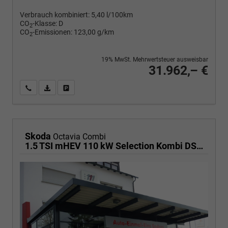
Verbrauch kombiniert:
5,40 l/100km
CO
-Klasse:
D
2
CO
-Emissionen:
123,00 g/km
2
19% MwSt. Mehrwertsteuer ausweisbar
31.962,– €
Wir rufen Sie an
PDF-Fahrzeugexposé drucken
Fahrzeug drucken, parken oder vergleichen
Skoda
Octavia Combi
1.5 TSI mHEV 110 kW Selection Kombi DSG AHK ACC Kamera Sunset