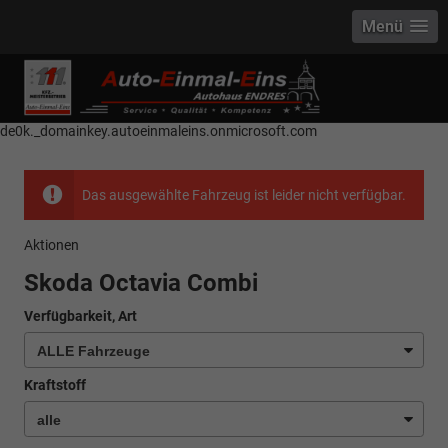
Menü
------------ Host Name : selector1._domainkey Points to address or value:
selector1-aee-de0k._domainkey.autoeinmaleins.onmicrosoft.com Host
Name : selector2._domainkey Points to address or value: selector2-aee-
de0k._domainkey.autoeinmaleins.onmicrosoft.com
Das ausgewählte Fahrzeug ist leider nicht verfügbar.
Aktionen
Skoda Octavia Combi
Verfügbarkeit, Art
Kraftstoff