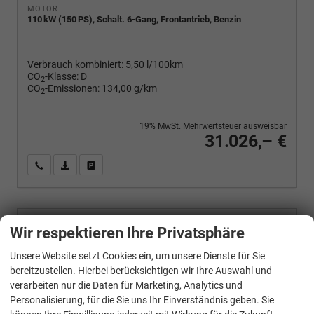
MOTOR
110 kW (150 PS), Schalt. 6-Gang, Frontantrieb, Benzin
Verbrauch kombiniert:
5,50 l/100km
CO
-Klasse:
D
2
CO
-Emissionen:
134,00 g/km
2
19% MwSt. Mehrwertsteuer ausweisbar
31.026,– €
Wir rufen Sie an
PDF-Fahrzeugexposé drucken
Fahrzeug drucken, parken oder vergleichen
Skoda
Wir respektieren Ihre Privatsphäre
Octavia Combi
Selection 2,0 TDI 150 PS DSG-4 Jahre Garantie-PDC vorne und hinten-Sitzheizung-Smart Link
Unsere Website setzt Cookies ein, um unsere Dienste für Sie
bereitzustellen. Hierbei berücksichtigen wir Ihre Auswahl und
verarbeiten nur die Daten für Marketing, Analytics und
Personalisierung, für die Sie uns Ihr Einverständnis geben. Sie