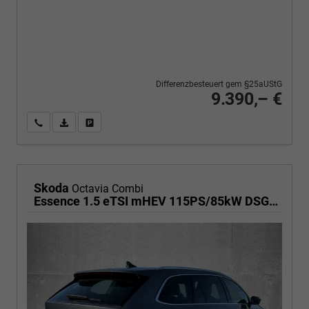
Differenzbesteuert gem §25aUStG
9.390,– €
Wir rufen Sie an
PDF-Fahrzeugexposé drucken
Fahrzeug drucken, parken oder vergleichen
Skoda
Octavia Combi
Essence 1.5 eTSI mHEV 115PS/85kW DSG7 2026