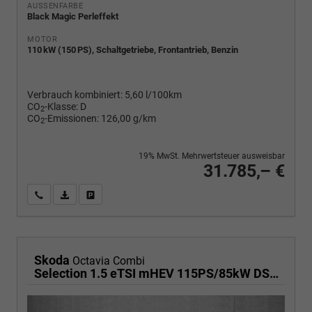
AUSSENFARBE
Black Magic Perleffekt
MOTOR
110 kW (150 PS), Schaltgetriebe, Frontantrieb, Benzin
Verbrauch kombiniert:
5,60 l/100km
CO
-Klasse:
D
2
CO
-Emissionen:
126,00 g/km
2
19% MwSt. Mehrwertsteuer ausweisbar
31.785,– €
Wir rufen Sie an
PDF-Fahrzeugexposé drucken
Fahrzeug drucken, parken oder vergleichen
Skoda
Octavia Combi
Selection 1.5 eTSI mHEV 115PS/85kW DSG7 2026