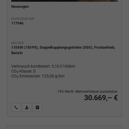
Neuwagen
FAHRZEUG-NR.
117946
MOTOR
110 kW (150 PS), Doppelkupplungsgetriebe (DSG), Frontantrieb,
Benzin
Verbrauch kombiniert:
5,10 l/100km
CO
-Klasse:
D
2
CO
-Emissionen:
125,00 g/km
2
19% MwSt. Mehrwertsteuer ausweisbar
30.669,– €
Wir rufen Sie an
PDF-Fahrzeugexposé drucken
Fahrzeug drucken, parken oder vergleichen