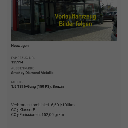
Neuwagen
FAHRZEUG-NR.
135994
AUSSENFARBE
Smokey Diamond Metallic
MOTOR
1.5 TSI 6-Gang (150 PS), Benzin
Verbrauch kombiniert:
6,60 l/100km
CO
-Klasse:
E
2
CO
-Emissionen:
152,00 g/km
2