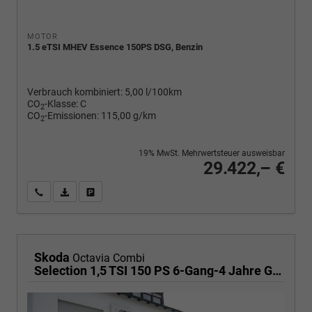
MOTOR
1.5 eTSI MHEV Essence 150PS DSG, Benzin
Verbrauch kombiniert:
5,00 l/100km
CO
-Klasse:
C
2
CO
-Emissionen:
115,00 g/km
2
19% MwSt. Mehrwertsteuer ausweisbar
29.422,– €
Wir rufen Sie an
PDF-Fahrzeugexposé drucken
Fahrzeug drucken, parken oder vergleichen
Skoda
Octavia Combi
Selection 1,5 TSI 150 PS 6-Gang-4 Jahre Garantie-Anhängerkupplung schwenkbar-PDC vorne und hinten-Sitzheizung-Smart Link