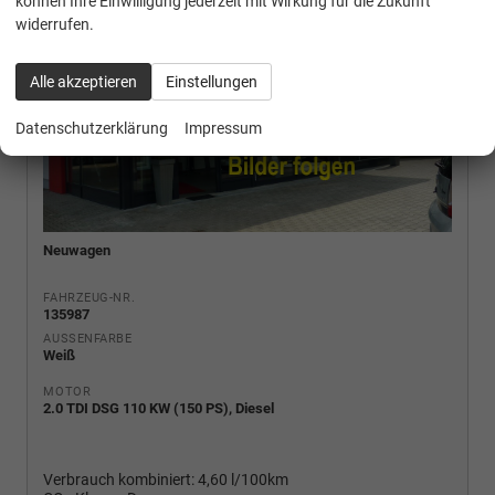
können Ihre Einwilligung jederzeit mit Wirkung für die Zukunft
widerrufen.
Alle akzeptieren
Einstellungen
Datenschutzerklärung
Impressum
Neuwagen
FAHRZEUG-NR.
135987
AUSSENFARBE
Weiß
MOTOR
2.0 TDI DSG 110 KW (150 PS), Diesel
Verbrauch kombiniert:
4,60 l/100km