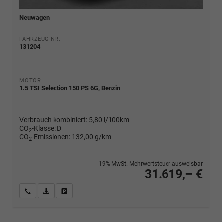
Neuwagen
FAHRZEUG-NR.
131204
MOTOR
1.5 TSI Selection 150 PS 6G, Benzin
Verbrauch kombiniert:
5,80 l/100km
CO
-Klasse:
D
2
CO
-Emissionen:
132,00 g/km
2
19% MwSt. Mehrwertsteuer ausweisbar
31.619,– €
Wir rufen Sie an
PDF-Fahrzeugexposé drucken
Fahrzeug drucken, parken oder vergleichen