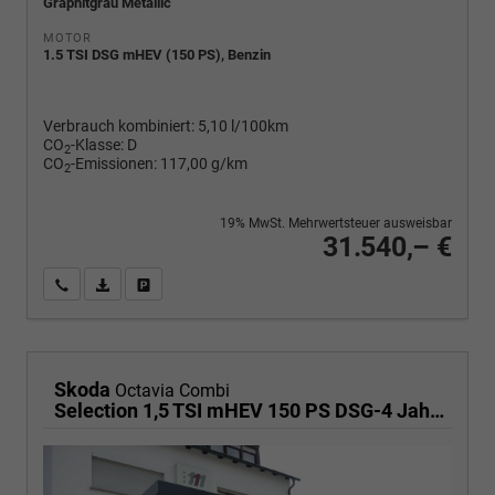
Graphitgrau Metallic
MOTOR
1.5 TSI DSG mHEV (150 PS), Benzin
Verbrauch kombiniert:
5,10 l/100km
CO
-Klasse:
D
2
CO
-Emissionen:
117,00 g/km
2
19% MwSt. Mehrwertsteuer ausweisbar
31.540,– €
Wir rufen Sie an
PDF-Fahrzeugexposé drucken
Fahrzeug drucken, parken oder vergleichen
Skoda
Octavia Combi
Selection 1,5 TSI mHEV 150 PS DSG-4 Jahre Garantie-Anhängerkupplung schwenkbar-PDC vorne und hinten-Sitzheizung-Smart Link