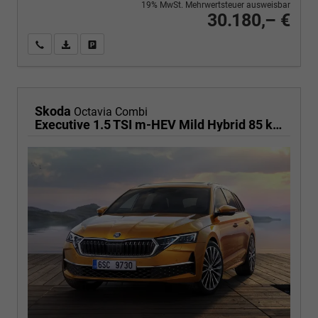
19% MwSt. Mehrwertsteuer ausweisbar
30.180,– €
Wir rufen Sie an
PDF-Fahrzeugexposé drucken
Fahrzeug drucken, parken oder vergleichen
Skoda
Octavia Combi
Executive 1.5 TSI m-HEV Mild Hybrid 85 kW DSG,Navigationssystem, 17 Zoll Alufelgen, ACC, PDC, Klimaautomatik, Phone Box, Reserverad, Full LED, 4 Jahre Garantie