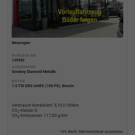
Neuwagen
FAHRZEUG-NR.
135992
AUSSENFARBE
Smokey Diamond Metallic
MOTOR
1.5 TSI DSG mHEV (150 PS), Benzin
Verbrauch kombiniert:
5,10 l/100km
CO
-Klasse:
D
2
CO
-Emissionen:
117,00 g/km
2
19% MwSt. Mehrwertsteuer ausweisbar