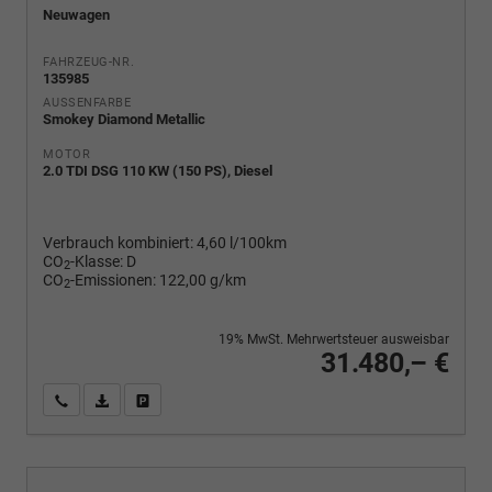
Neuwagen
FAHRZEUG-NR.
135985
AUSSENFARBE
Smokey Diamond Metallic
MOTOR
2.0 TDI DSG 110 KW (150 PS), Diesel
Verbrauch kombiniert:
4,60 l/100km
CO
-Klasse:
D
2
CO
-Emissionen:
122,00 g/km
2
19% MwSt. Mehrwertsteuer ausweisbar
31.480,– €
Wir rufen Sie an
PDF-Fahrzeugexposé drucken
Fahrzeug drucken, parken oder vergleichen