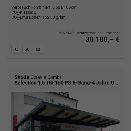
Verbrauch kombiniert:
6,60 l/100km
CO
-Klasse:
E
2
CO
-Emissionen:
152,00 g/km
2
19% MwSt. Mehrwertsteuer ausweisbar
30.180,– €
Wir rufen Sie an
PDF-Fahrzeugexposé drucken
Fahrzeug drucken, parken oder vergleichen
Skoda
Octavia Combi
Selection 1,5 TSI 150 PS 6-Gang-4 Jahre Garantie-Anhängerkupplung schwenkbar-PDC vorne und hinten-Sitzheizung-Smart Link