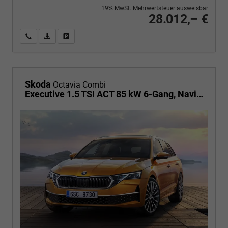
19% MwSt. Mehrwertsteuer ausweisbar
28.012,– €
Wir rufen Sie an
PDF-Fahrzeugexposé drucken
Fahrzeug drucken, parken oder vergleichen
Skoda
Octavia Combi
Executive 1.5 TSI ACT 85 kW 6-Gang, Navigationssystem, 17 Zoll Alufelgen, ACC, PDC, Klimaautomatik, Phone Box, Reserverad, Full LED, 4 Jahre Garantie,