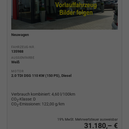
Neuwagen
FAHRZEUG-NR.
135988
AUSSENFARBE
Weiß
MOTOR
2.0 TDI DSG 110 KW (150 PS), Diesel
Verbrauch kombiniert:
4,60 l/100km
CO
-Klasse:
D
2
CO
-Emissionen:
122,00 g/km
2
19% MwSt. Mehrwertsteuer ausweisbar
31.180,– €