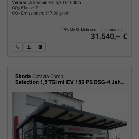
Verbrauch kombiniert:
5,10 l/100km
CO
-Klasse:
D
2
CO
-Emissionen:
117,00 g/km
2
19% MwSt. Mehrwertsteuer ausweisbar
31.540,– €
Wir rufen Sie an
PDF-Fahrzeugexposé drucken
Fahrzeug drucken, parken oder vergleichen
Skoda
Octavia Combi
Selection 1,5 TSI mHEV 150 PS DSG-4 Jahre Garantie-Anhängerkupplung schwenkbar-PDC vorne und hinten-Sitzheizung-Smart Link