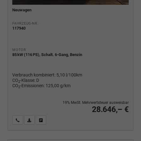
Neuwagen
FAHRZEUG-NR.
117940
MOTOR
85 kW (116 PS), Schalt. 6-Gang, Benzin
Verbrauch kombiniert:
5,10 l/100km
CO
-Klasse:
D
2
CO
-Emissionen:
125,00 g/km
2
19% MwSt. Mehrwertsteuer ausweisbar
28.646,– €
Wir rufen Sie an
PDF-Fahrzeugexposé drucken
Fahrzeug drucken, parken oder vergleichen