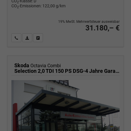
CO
-Klasse:
D
2
CO
-Emissionen:
122,00 g/km
2
19% MwSt. Mehrwertsteuer ausweisbar
31.180,– €
Wir rufen Sie an
PDF-Fahrzeugexposé drucken
Fahrzeug drucken, parken oder vergleichen
Skoda
Octavia Combi
Selection 2,0 TDI 150 PS DSG-4 Jahre Garantie-PDC vorne und hinten-Sitzheizung-Smart Link