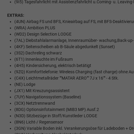
(9I5) Tagesfahrlicht mit Assistenzfahrlicht u.Coming- u. Leavi
EXTRAS:
(4UN) Airbag FS und BFS, Knieairbag auf FS, mit BFS-Deaktivier
(WRA) Ambition PLUS
(WD2) Design Selection LODGE
(7AL) Diebstahlalarmanlage, Innenraumüber- wachung,Back-up
(4KF) Seitenscheiben ab B-Säule abgedunkelt (Sunset)
(3S2) Dachreling schwarz
(6T1) Innenleuchte im Fußraum
(4H5) Kindersicherung, elektrisch betätigt
(9ZQ) Komforttelefonie: Wireless Charging (fast charge) ohne
(C4X) Leichtmetallräder ""MATAR AERO"" 7J x 16"" - 4 Stk.
(NE) Lodge
(JX1) Mit Kreuzungsassistent
(7UY) Navigationssystem (Baseline)
(3CX) Netztrennwand
(8DG) Optionsinfotainment (MIB3 MP) Ausf.2
(N3D) Sitzbezüge in Stoff/Kunstleder LODGE
(8N6) Licht-/ Regensensor
(3GN) Variable Boden inkl. Verankerungsöse für Ladeboden + Or