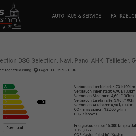
AUTOHAUS & SERVICE
FAHRZEUG
e: selector1-aee-de0k._domainkey.autoeinmaleins.onmicrosoft.com Host Nam
ection DSG Selection, Navi, Pano, AHK, Teilleder, 5
mit Tageszulassung
Lager - EU-IMPORTEUR
Verbrauch kombiniert:
4,70 l/100km
Verbrauch Innenstadt:
6,90 l/100km
Verbrauch Stadtrand:
4,60 l/100km
Verbrauch Landstraße:
3,90 l/100k
Verbrauch Autobahn:
4,50 l/100km
CO
-Emissionen:
122,00 g/km
2
CO
-Klasse:
D
2
Energiekosten bei 15.000 km pro Jah
Download
1.135,05 €
CO2 Kosten (niedrig)
(Kosten