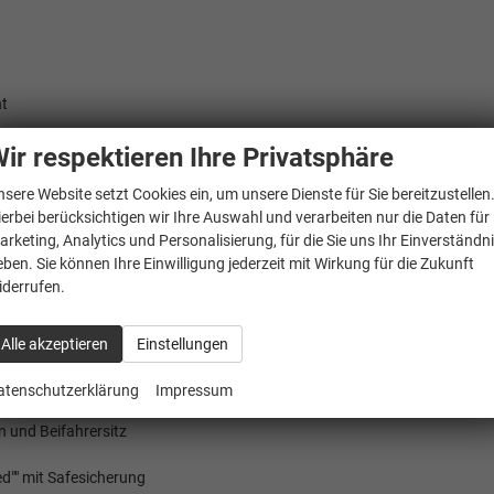
nt
ir respektieren Ihre Privatsphäre
nsere Website setzt Cookies ein, um unsere Dienste für Sie bereitzustellen
ierbei berücksichtigen wir Ihre Auswahl und verarbeiten nur die Daten für
arketing, Analytics und Personalisierung, für die Sie uns Ihr Einverständn
eben. Sie können Ihre Einwilligung jederzeit mit Wirkung für die Zukunft
iderrufen.
automatisch abblendbar auf Fahrerseite
Alle akzeptieren
Einstellungen
n
atenschutzerklärung
Impressum
n und Beifahrersitz
ed"" mit Safesicherung