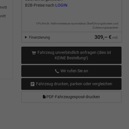
B2B-Preise nach
LOGIN
hnitt
nitt
19% MwSt. Mehrwertsteuer ausweisbar, Überführungskosten und
Zulassungspapieren
309,– €
Finanzierung
mtl.
Fahrzeug unverbindlich anfragen (dies ist
KEINE Bestellung!)
Wir rufen Sie an
Fahrzeug drucken, parken oder vergleichen
PDF-Fahrzeugexposé drucken