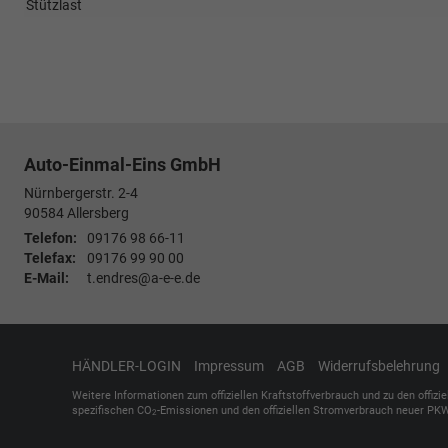
Stützlast
Auto-Einmal-Eins GmbH
Nürnbergerstr. 2-4
90584
Allersberg
Telefon:
09176 98 66-11
Telefax:
09176 99 90 00
E-Mail:
t.endres@a-e-e.de
HÄNDLER-LOGIN
Impressum
AGB
Widerrufsbelehrung
Weitere Informationen zum offiziellen Kraftstoffverbrauch und zu den offizi
spezifischen CO
-Emissionen und den offiziellen Stromverbrauch neuer PKW
2