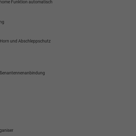
ng-home Funktion automatisch
ung
-Horn und Abschleppschutz
 Außenantennenanbindung
ganiser