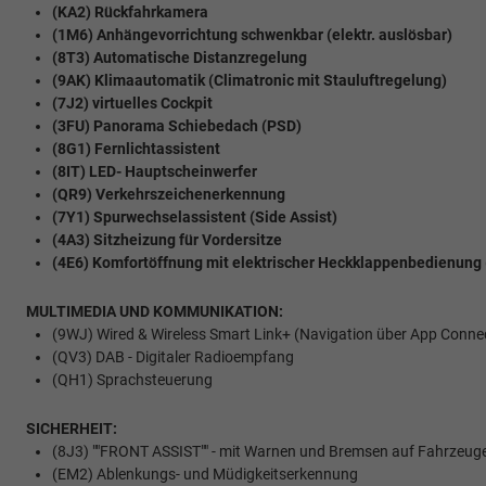
(KA2) Rückfahrkamera
(1M6) Anhängevorrichtung schwenkbar (elektr. auslösbar)
(8T3) Automatische Distanzregelung
(9AK) Klimaautomatik (Climatronic mit Stauluftregelung)
(7J2) virtuelles Cockpit
(3FU) Panorama Schiebedach (PSD)
(8G1) Fernlichtassistent
(8IT) LED- Hauptscheinwerfer
(QR9) Verkehrszeichenerkennung
(7Y1) Spurwechselassistent (Side Assist)
(4A3) Sitzheizung für Vordersitze
(4E6) Komfortöffnung mit elektrischer Heckklappenbedienung (
MULTIMEDIA UND KOMMUNIKATION:
(9WJ) Wired & Wireless Smart Link+ (Navigation über App Conne
(QV3) DAB - Digitaler Radioempfang
(QH1) Sprachsteuerung
SICHERHEIT:
(8J3) ""FRONT ASSIST"" - mit Warnen und Bremsen auf Fahrzeug
(EM2) Ablenkungs- und Müdigkeitserkennung