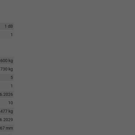
1 dB
1
1600 kg
730 kg
5
1
06.2026
10
1477 kg
06.2029
667 mm