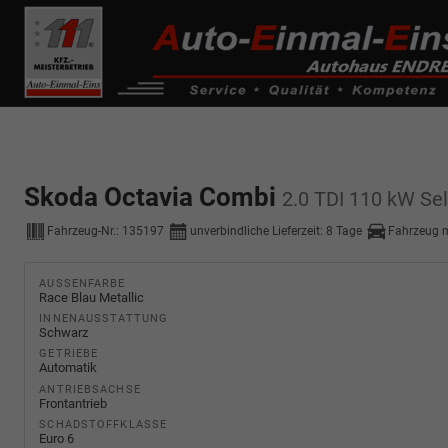
------------ Host Name : selector1._domainkey Points to address or valu
de0k._domainkey.autoeinmaleins.onmicrosoft.com
Skoda Octavia Combi
2.0 TDI 110 kW Sel
Fahrzeug-Nr.:
135197
unverbindliche Lieferzeit:
8 Tage
Fahrzeug 
AUSSENFARBE
Race Blau Metallic
INNENAUSSTATTUNG
Schwarz
GETRIEBE
Automatik
ANTRIEBSACHSE
Frontantrieb
SCHADSTOFFKLASSE
Euro 6