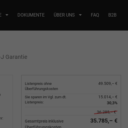
E
DOKUMENTE
ÜBER UNS
FAQ
B2B
e : selector2._domainkey Points to address or value: selector2-aee-
-J Garantie
49.509,– €
Listenpreis ohne
Überführungskosten
m
15.014,– €
Sie sparen im Vgl. zum dt.
Listenpreis:
30,3%
36.285,– €
r:
35.785,– €
Gesamtpreis inklusive
Überführungskosten.